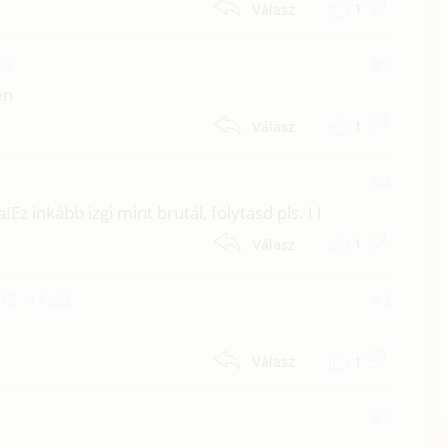
1
Válasz
38
#5
en
1
Válasz
#4
z inkább izgi mint brutál, folytasd pls. ! !
1
Válasz
 18. 11:23
#3
1
Válasz
#2