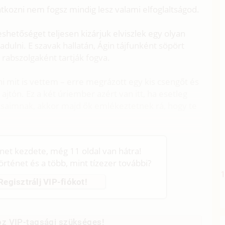
tkozni nem fogsz mindig lesz valami elfoglaltságod.
eshetőséget teljesen kizárjuk elviszlek egy olyan
dulni. E szavak hallatán, Ágin tájfunként söpört
 rabszolgaként tartják fogva.
mit is vettem – erre megrázott egy kis csengőt és
ajtón. Ez a két úriember azért van itt, ha esetleg
csaimnak, akkor majd ők emlékeztetnek rá, hogy te
énet kezdete, még 11 oldal van hátra!
történet és a több, mint tízezer további?
Regisztrálj VIP-fiókot!
z VIP-tagsági szükséges!