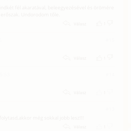
indkét fél akaratával, beleegyezésével és örömére
is erőszak. Undorodom tőle.
1
Válasz
6
#15
1
Válasz
5:53
#14
1
Válasz
#13
lytasd,akkor még sokkal jobb lesz!!!
1
Válasz