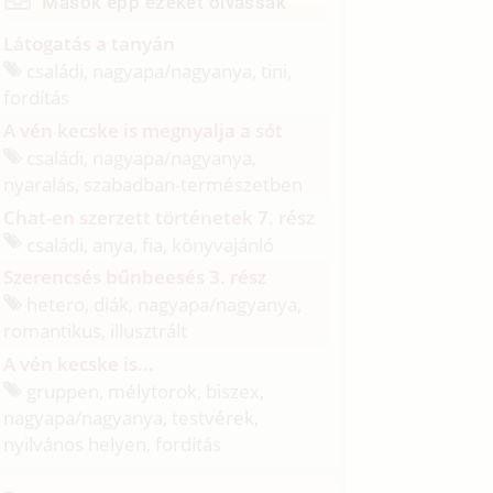
Mások épp ezeket olvassák
Látogatás a tanyán
családi, nagyapa/
nagyanya, tini,
fordítás
A vén kecske is megnyalja a sót
családi, nagyapa/
nagyanya,
nyaralás, szabadban-természetben
Chat-en szerzett történetek 7. rész
családi, anya, fia, könyvajánló
Szerencsés bűnbeesés 3. rész
hetero, diák, nagyapa/
nagyanya,
romantikus, illusztrált
A vén kecske is...
gruppen, mélytorok, biszex,
nagyapa/
nagyanya, testvérek,
nyilvános helyen, fordítás