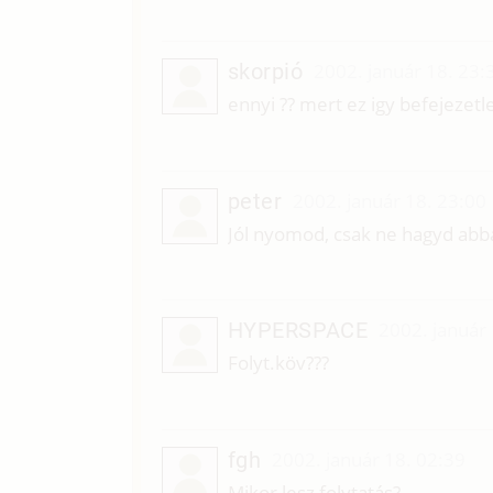
skorpió
2002. január 18. 23:
ennyi ?? mert ez igy befejezetl
peter
2002. január 18. 23:00
Jól nyomod, csak ne hagyd abba!E
HYPERSPACE
2002. január
Folyt.köv???
fgh
2002. január 18. 02:39
Mikor lesz folytatás?