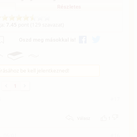
Részletes
ga:
7.45
pont (
129
szavazat)
Oszd meg másokkal is!
rásához be kell jelentkezned!
1
6
#17
1
Válasz
. 06:01
#16