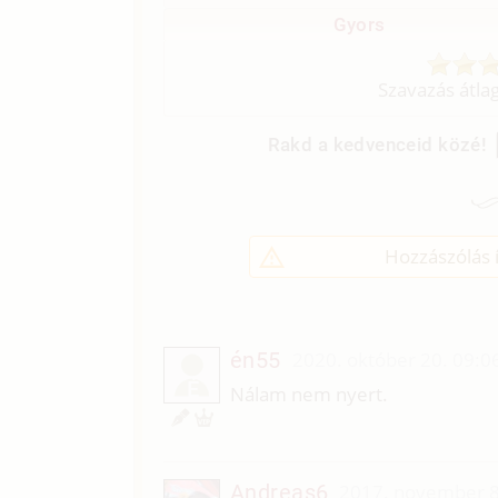
Gyors
Szavazás átla
Rakd a kedvenceid közé!
Hozzászólás í
én55
2020. október 20. 09:0
É
Nálam nem nyert.
Andreas6
2017. november 8