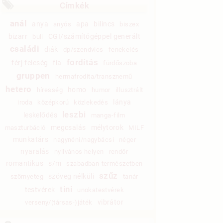
Címkék
anál
anya
apa
bilincs
anyós
biszex
bizarr
CGI/számítógéppel generált
buli
családi
diák
dp/szendvics
fenekelés
fordítás
férj-feleség
fia
fürdőszoba
gruppen
hermafrodita/transznemű
hetero
homo
híresség
humor
illusztrált
lánya
iroda
középkorú
közlekedés
leszbi
leskelődés
manga-film
megcsalás
mélytorok
maszturbáció
MILF
munkatárs
nagynéni/nagybácsi
néger
nyaralás
nyilvános helyen
rendőr
romantikus
s/m
szabadban-természetben
szűz
szöveg nélküli
szörnyeteg
tanár
tini
testvérek
unokatestvérek
vibrátor
verseny/(társas-)játék