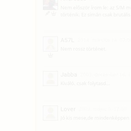
Nem először írom le: az S/M m
történik. Ez simán csak brutál
A57L
2014. március 14. 07:0
A
Nem rossz történet.
Jabba
2003. december 16. 1
Kiváló. csak folytasd...
Lover
2003. május 5. 17:00
Jó kis mese,de mindenképpen fo