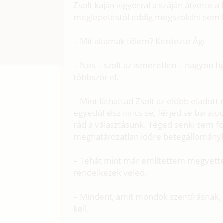
Zsolt kaján vigyorral a száján átvette a
meglepetéstől eddig megszólalni sem b
– Mit akarnak tőlem? Kérdezte Ági
– Nos – szolt az ismeretlen – nagyon 
többször el.
– Mint láthattad Zsolt az előbb eladot
egyedül élsz nincs se, férjed se baráto
rád a választásunk. Téged senki sem f
meghatározatlan időre betegállomány
– Tehát mint már említettem megvette
rendelkezek veled.
– Mindent, amit mondok szentírásnak, k
kell.