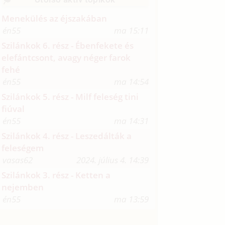
Menekülés az éjszakában
én55
ma 15:11
Szilánkok 6. rész - Ébenfekete és
elefántcsont, avagy néger farok
fehé
én55
ma 14:54
Szilánkok 5. rész - Milf feleség tini
fiúval
én55
ma 14:31
Szilánkok 4. rész - Leszedálták a
feleségem
vasas62
2024. július 4. 14:39
Szilánkok 3. rész - Ketten a
nejemben
én55
ma 13:59