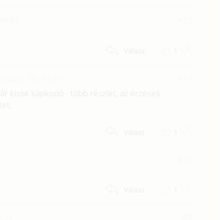
20:45
#12
1
Válasz
ember 30. 01:01
#11
 bár kissé kapkodó - több részlet, az érzések
tet.
1
Válasz
#10
1
Válasz
2:21
#9