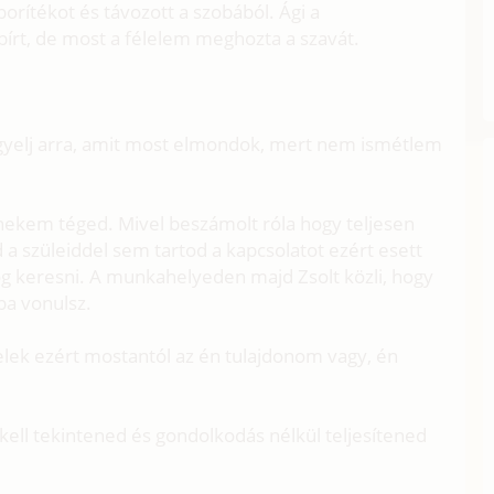
 borítékot és távozott a szobából. Ági a
írt, de most a félelem meghozta a szavát.
figyelj arra, amit most elmondok, mert nem ismétlem
t nekem téged. Mivel beszámolt róla hogy teljesen
d a szüleiddel sem tartod a kapcsolatot ezért esett
og keresni. A munkahelyeden majd Zsolt közli, hogy
ba vonulsz.
lek ezért mostantól az én tulajdonom vagy, én
ell tekintened és gondolkodás nélkül teljesítened