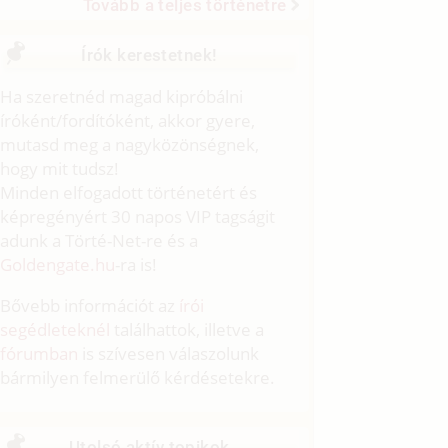
Tovább a teljes történetre
Írók kerestetnek!
Ha szeretnéd magad kipróbálni
íróként/fordítóként, akkor gyere,
mutasd meg a nagyközönségnek,
hogy mit tudsz!
Minden elfogadott történetért és
képregényért 30 napos VIP tagságit
adunk a Törté-Net-re és a
Goldengate.hu
-ra is!
Bővebb információt az
írói
segédleteknél
találhattok, illetve a
fórumban
is szívesen válaszolunk
bármilyen felmerülő kérdésetekre.
Utolsó aktív topikok