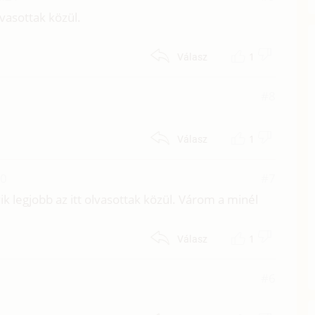
lvasottak közül.
1
Válasz
#8
1
Válasz
10
#7
ik legjobb az itt olvasottak közül. Várom a minél
1
Válasz
#6