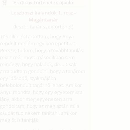
Erotikus történetek ajánló
Leszboszi kalandok 1. rész -
Magántanár
(leszbi, tanár szextörténet)
Tök cikinek tartottam, hogy Anya
rendelt mellém egy korrepetitort.
Persze, tudom, hogy a továbbtanulás
miatt már most másodikban sem
mindegy, hogy haladok, de... Csak
arra tudtam gondolni, hogy a tanárom
egy idősödő, szakmájába
belebolondult tanárnő lehet. Amikor
Anyu mondta, hogy egy egyetemista
lány, akkor meg egyenesen arra
gondoltam, hogy az meg aztán mi a
csudát tud nekem tanítani, amikor
még őt is tanítják.