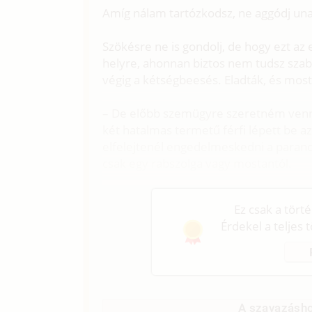
Amíg nálam tartózkodsz, ne aggódj una
Szökésre ne is gondolj, de hogy ezt az 
helyre, ahonnan biztos nem tudsz szaba
végig a kétségbeesés. Eladták, és most
– De előbb szemügyre szeretném venni 
két hatalmas termetű férfi lépett be az 
elfelejtenél engedelmeskedni a paran
csak egy rabszolga vagy mostantól.
Ez csak a tört
Érdekel a teljes 
A szavazásho