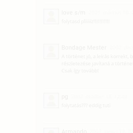
love s/m
2003. március 10. 
folytasd pliiiiiz!!!!!!!!!!!
Bondage Mester
2002. dec
A történet jó, a leírás korrekt,
részletezése javítaná a történe
Csak így tovább!
pg
2002. október 18. 12:40
folytatás??? eddig tuti
Armando
2002. június 19. 0