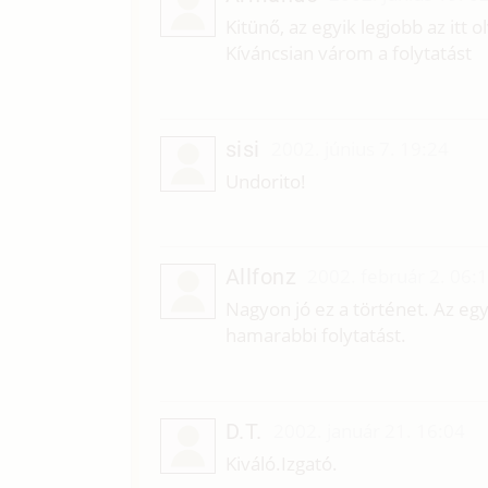
Kitünő, az egyik legjobb az itt o
Kíváncsian várom a folytatást
sisi
2002. június 7. 19:24
Undorito!
Allfonz
2002. február 2. 06:
Nagyon jó ez a történet. Az egy
hamarabbi folytatást.
D.T.
2002. január 21. 16:04
Kiváló.Izgató.