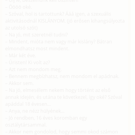
– Ülj le, beszélnünk kell őszintén!
– Öööö oké.
– Szóval, hol is tartottunk? Ááá igen, a szexuális
aktivitásodnál KISLÁNYOM. (jó erősen kihangsúlyozta
az utolsó szót)
– Na jó, mit szeretnél tudni?
– Mindent, mióta nem vagy már kislány? Bátran
elmondhatsz most mindent.
– Már két éve.
– Úristen! Ki volt az?
– Azt nem mondom meg.
– Bennem megbízhatsz, nem mondom el apádnak.
– Akkor sem.
– Na jó, elmesélem nekem hogy történt az első
annak idején, és utána te következel, így oké? Szóval
apáddal 18 évesen...
– Anya, ne nézz hülyének...
– Jó rendben, 16 éves koromban egy
osztálytársammal.
– Akkor nem gondolod, hogy semmi okod számon