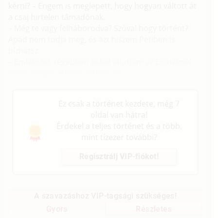
kérni? – Engem is meglepett, hogy hogyan váltott át
a csaj hirtelen támadónak.
– Még te vagy felháborodva? Szóval hogy történt?
Apád nem tudja meg, és azt hiszem Petiben is
bízhatsz.
– Emlékszel, régebben sokat aludtam az Esztiéknél,
mikor csajos estéket tartottunk.
– Neee, a bátyja???
Ez csak a történet kezdete, még 7
oldal van hátra!
Érdekel a teljes történet és a több,
mint tízezer további?
Regisztrálj VIP-fiókot!
A szavazáshoz VIP-tagsági szükséges!
Gyors
Részletes