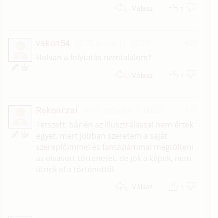
1
Válasz
vakon54
2017. július 11. 22:23
#22
V
Holvan a folytatás nemtalálom?
1
Válasz
Rakonczai
2017. március 7. 00:03
#21
R
Tetszett, bár én az illusztrálással nem értek
egyet, mert jobban szeretem a saját
szereplőimmel és fantáziámmal megtölteni
az olvasott történetet, de jók a képek, nem
ütnek el a történettől.
1
Válasz