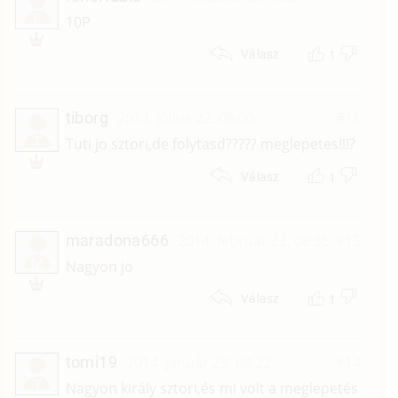
F
10P
1
Válasz
tiborg
2014. július 22. 08:00
#16
T
Tuti jo sztori,de folytasd????? meglepetes!!!?
1
Válasz
maradona666
2014. február 22. 08:35
#15
M
Nagyon jo
1
Válasz
tomi19
2014. január 23. 04:22
#14
T
Nagyon király sztori,és mi volt a meglepetés