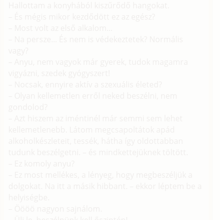
Hallottam a konyhából kiszűrődő hangokat.
– És mégis mikor kezdődött ez az egész?
– Most volt az első alkalom...
– Na persze... És nem is védekeztetek? Normális
vagy?
– Anyu, nem vagyok már gyerek, tudok magamra
vigyázni, szedek gyógyszert!
– Nocsak, ennyire aktív a szexuális életed?
– Olyan kellemetlen erről neked beszélni, nem
gondolod?
– Azt hiszem az iméntinél már semmi sem lehet
kellemetlenebb. Látom megcsapoltátok apád
alkoholkészleteit, tessék, hátha így oldottabban
tudunk beszélgetni. – és mindkettejüknek töltött.
– Ez komoly anyu?
– Ez most mellékes, a lényeg, hogy megbeszéljük a
dolgokat. Na itt a másik hibbant. – ekkor léptem be a
helyiségbe.
– Öööö nagyon sajnálom.