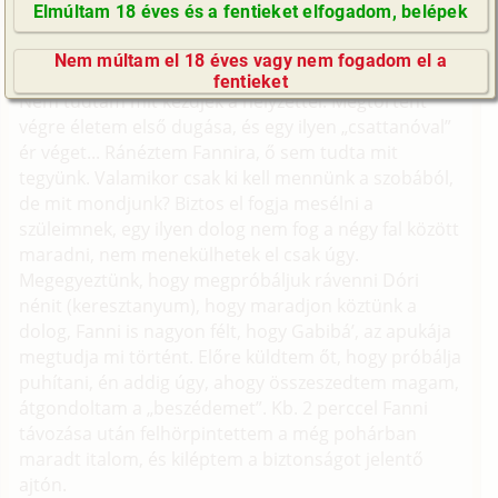
Elmúltam 18 éves és a fentieket elfogadom, belépek
(Minden résztvevő a képzelet szülötte (így nincs vérségi
GyIK / FAQ
kapcsolat közöttük), a valósággal való bármilyen egyezés
Nem múltam el 18 éves vagy nem fogadom el a
a véletlen műve.)
Impresszum
fentieket
Nem tudtam mit kezdjek a helyzettel. Megtörtént
E-mail küldése
végre életem első dugása, és egy ilyen „csattanóval”
ér véget... Ránéztem Fannira, ő sem tudta mit
tegyünk. Valamikor csak ki kell mennünk a szobából,
de mit mondjunk? Biztos el fogja mesélni a
szüleimnek, egy ilyen dolog nem fog a négy fal között
maradni, nem menekülhetek el csak úgy.
Megegyeztünk, hogy megpróbáljuk rávenni Dóri
nénit (keresztanyum), hogy maradjon köztünk a
dolog, Fanni is nagyon félt, hogy Gabibá’, az apukája
megtudja mi történt. Előre küldtem őt, hogy próbálja
puhítani, én addig úgy, ahogy összeszedtem magam,
átgondoltam a „beszédemet”. Kb. 2 perccel Fanni
távozása után felhörpintettem a még pohárban
maradt italom, és kiléptem a biztonságot jelentő
ajtón.