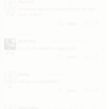
Pierre19
2016. január 17. 08:13
#20
P
A történet egy kicsit valószínűtlen, de nem
rossz. 8 pont.
1
Válasz
sikamika
2015. november 16. 17:35
#19
jo ez is. és a képek is nagyon jok.
1
Válasz
listike
2015. szeptember 27. 12:14
#18
L
Hol van a meglepetés?
1
Válasz
feherfabia
2014. október 26. 06:57
#17