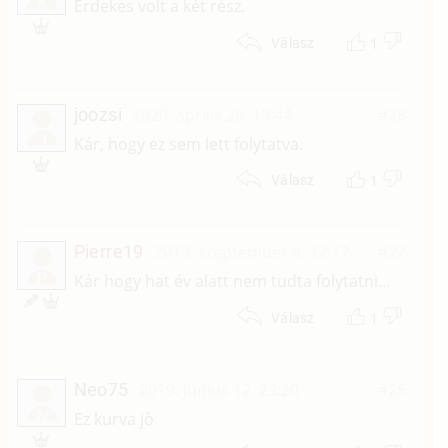
A
Érdekes volt a két rész.
1
Válasz
joozsi
2020. április 26. 19:44
#28
J
Kár, hogy ez sem lett folytatva.
1
Válasz
Pierre19
2019. szeptember 4. 12:17
#27
P
Kár hogy hat év alatt nem tudta folytatni...
1
Válasz
Neo75
2019. június 12. 23:20
#26
N
Ez kurva jò