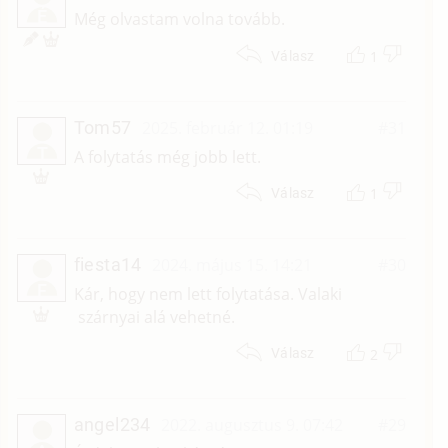
É
Még olvastam volna tovább.
1
Válasz
Tom57
2025. február 12. 01:19
#31
T
A folytatás még jobb lett.
1
Válasz
fiesta14
2024. május 15. 14:21
#30
F
Kár, hogy nem lett folytatása. Valaki
szárnyai alá vehetné.
2
Válasz
angel234
2022. augusztus 9. 07:42
#29