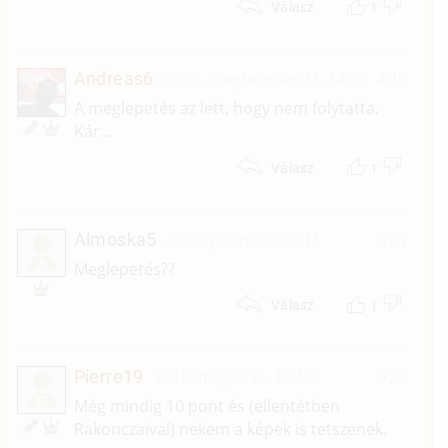
1
Válasz
Andreas6
2018. szeptember 21. 14:17
#25
A meglepetés az lett, hogy nem folytatta.
Kár...
1
Válasz
Almoska5
2018. július 30. 23:11
#24
A
Meglepetés??
1
Válasz
Pierre19
2018. május 31. 14:16
#23
P
Még mindig 10 pont és (ellentétben
Rakonczaival) nekem a képek is tetszenek.