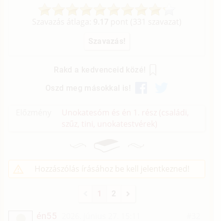
Szavazás átlaga:
9.17
pont (
331
szavazat)
Rakd a kedvenceid közé!
Oszd meg másokkal is!
Előzmény
Unokatesóm és én 1. rész (családi,
szűz, tini, unokatestvérek)
Hozzászólás írásához be kell jelentkezned!
1
2
én55
2026. június 27. 15:11
#32