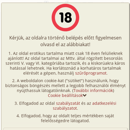
Főoldal
/
Történetek
/
Családi
/
Unokatesóm és én 2. rész - Hármasban
Történetek
Unokatesóm és én 2. rész -
Képregények
Hármasban
Kérjük, az oldalra történő belépés előtt figyelmesen
Filmek
olvasd el az alábbiakat!
Írók
családi
,
nagynéni/
nagybácsi
,
tini
,
Az oldal erotikus tartalma miatt csak 18 éven felülieknek
ajánlott! Az oldal tartalmai az Mttv. által rögzített besorolás
Tölts
unokatestvérek
,
illusztrált
szerinti V. vagy VI. kategóriába tartozik, és a kiskorúakra káros
Billie07
Címkék
hatással lehetnek. Ha korlátoznád a korhatáros tartalmak
fel
elérését a gépen, használj
szűrőprogramot
.
Kereső
A weboldalon cookie-kat ("sütiket") használunk, hogy
Te
Szavazás átlaga:
9.17
pont (
331
szavazat)
biztonságos böngészés mellett a legjobb felhasználói élményt
VIP
nyújthassuk látogatóinknak. (
További információk
)
Megjelenés:
2013. november 18.
is!
Cookie beállítások
Hossz:
14 258 karakter
Fórum
Elfogadod az oldal
szabályzatát
és az
adatkezelési
Elolvasva:
23 575 alkalommal
szabályzatot
.
Versenyeink
Elfogadod, hogy az oldalt teljes mértékben saját
Előzmény
Unokatesóm és én 1. rész (családi,
Ügyfélszolgálat
felelősségedre látogatod.
szűz, tini, unokatestvérek)
Írói segédletek