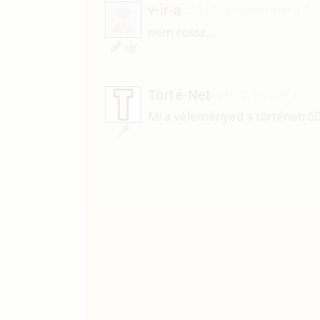
v-ir-a
2012. szeptember 17. 
V
nem rossz...
Törté-Net
2002. január 17. 
Mi a véleményed a történetről