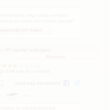
ténet kezdete, még 4 oldal van hátra!
történet és a több, mint tízezer további?
Regisztrálj VIP-fiókot!
z VIP-tagsági szükséges!
Részletes
aga:
5.69
pont (
61
szavazat)
Oszd meg másokkal is!
rásához be kell jelentkezned!