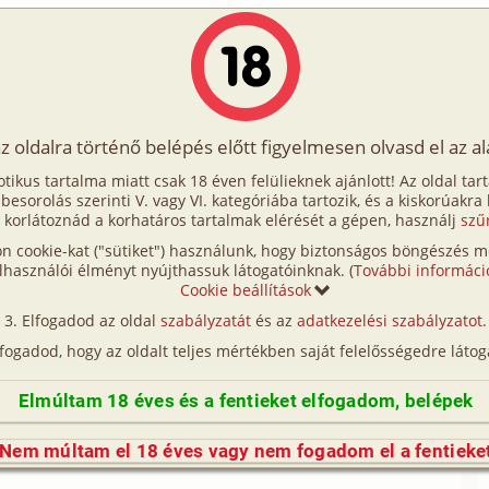
Írók
Tölts fel Te is!
Címkék
Kereső
VIP
Egyéb
az oldalra történő belépés előtt figyelmesen olvasd el az a
ő randevú
otikus tartalma miatt csak 18 éven felülieknek ajánlott! Az oldal tar
lső randevú
t besorolás szerinti V. vagy VI. kategóriába tartozik, és a kiskorúakra
 korlátoznád a korhatáros tartalmak elérését a gépen, használj
szű
n cookie-kat ("sütiket") használunk, hogy biztonságos böngészés me
Fordítás
lhasználói élményt nyújthassuk látogatóinknak. (
További informáci
redeti történet
Cookie beállítások
Elfogadod az oldal
szabályzatát
és az
adatkezelési szabályzatot
.
 takaróval teríti be a szomszédos házikót és az azt
lfogadod, hogy az oldalt teljes mértékben saját felelősségedre látog
gulatot teremtve. Az erdő csendes mozdulatlansága
nak, miközben imádott Christimre várok. Olyan soká
Elmúltam 18 éves és a fentieket elfogadom, belépek
 hogy minden tökéletes legyen. Számtalanszor
ézem és újra ellenőrzöm a bárszekrényt és a
Nem múltam el 18 éves vagy nem fogadom el a fentieke