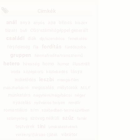
Címkék
anál
anya
apa
bilincs
anyós
biszex
bizarr
CGI/számítógéppel generált
buli
családi
diák
dp/szendvics
fenekelés
fordítás
férj-feleség
fia
fürdőszoba
gruppen
hermafrodita/transznemű
hetero
homo
híresség
humor
illusztrált
lánya
iroda
középkorú
közlekedés
leszbi
leskelődés
manga-film
megcsalás
mélytorok
maszturbáció
MILF
munkatárs
nagynéni/nagybácsi
néger
nyaralás
nyilvános helyen
rendőr
romantikus
s/m
szabadban-természetben
szűz
szöveg nélküli
szörnyeteg
tanár
tini
testvérek
unokatestvérek
vibrátor
verseny/(társas-)játék