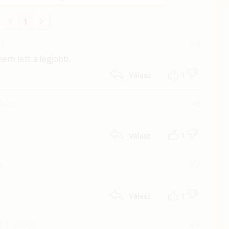
1
22
#9
em lett a legjobb.
1
Válasz
9:26
#8
1
Válasz
0
#7
1
Válasz
17. 06:01
#6