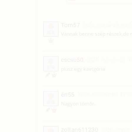
Tom57
2024. január 19. 01:
T
Vannak benne szép részek,de n
cscsu50
2021. február 28. 1
C
plusz egy kaetgória
én55
2020. október 15. 11:3
É
Nagyon tömör.
zoltan611230
2019. január 