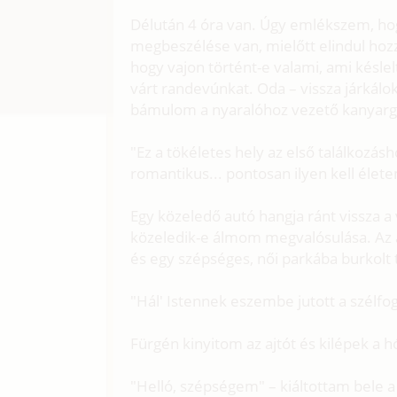
Délután 4 óra van. Úgy emlékszem, hog
megbeszélése van, mielőtt elindul ho
hogy vajon történt-e valami, ami késl
várt randevúnkat. Oda – vissza járkálok
bámulom a nyaralóhoz vezető kanyarg
"Ez a tökéletes hely az első találkozá
romantikus... pontosan ilyen kell éle
Egy közeledő autó hangja ránt vissza a
közeledik-e álmom megvalósulása. Az a
és egy szépséges, női parkába burkolt te
"Hál' Istennek eszembe jutott a szélf
Fürgén kinyitom az ajtót és kilépek a h
"Helló, szépségem" – kiáltottam bele