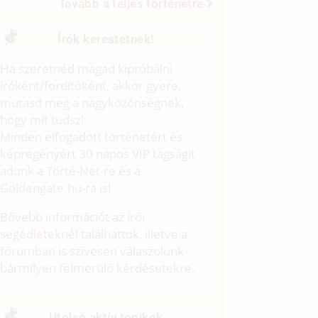
Tovább a teljes történetre
Írók kerestetnek!
Ha szeretnéd magad kipróbálni
íróként/fordítóként, akkor gyere,
mutasd meg a nagyközönségnek,
hogy mit tudsz!
Minden elfogadott történetért és
képregényért 30 napos VIP tagságit
adunk a Törté-Net-re és a
Goldengate.hu
-ra is!
Bővebb információt az
írói
segédleteknél
találhattok, illetve a
fórumban
is szívesen válaszolunk
bármilyen felmerülő kérdésetekre.
Utolsó aktív topikok