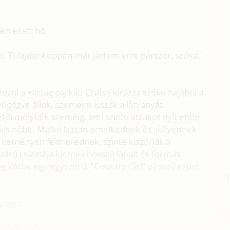
sen esett hó.
t. Tulajdonképpen már jártam erre párszor, szóval
zni a vastag parkát. Christi kirázza szőke hajából a
yűgözve állok, szemeim isszák a látványát.
ől mélykék szeméig, ami szinte ablakot nyit ebbe
exis nőbe. Mellei lassan emelkednek és süllyednek
 keményen felmerednek, szinte kiszúrják a
zárú csizmája kiemeli hosszú lábait és formás
og körbe egy egyszerű, "Country Girl" vésetű ezüst
yogsz.
nyörű vagy. "