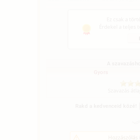
Ez csak a tör
Érdekel a teljes 
A szavazásho
Gyors
Szavazás átl
Rakd a kedvenceid közé!
Hozzászólás í