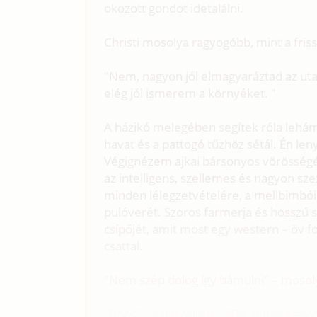
okozott gondot idetalálni.
Christi mosolya ragyogóbb, mint a fris
"Nem, nagyon jól elmagyaráztad az uta
elég jól ismerem a környéket. "
A házikó melegében segítek róla lehámo
havat és a pattogó tűzhöz sétál. Én len
Végignézem ajkai bársonyos vörösségét
az intelligens, szellemes és nagyon sz
minden lélegzetvételére, a mellbimbói
pulóverét. Szoros farmerja és hosszú s
csípőjét, amit most egy western – öv f
csattal.
"Nem szép dolog így bámulni" – mosol
"Bocs" – válaszolom – "De annyira gyö