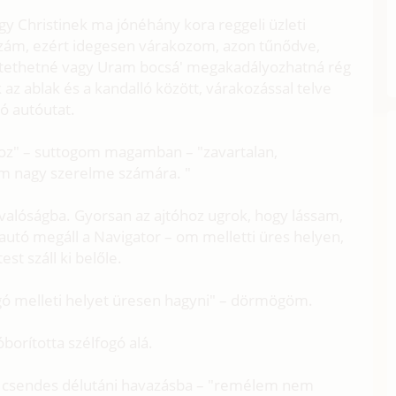
y Christinek ma jónéhány kora reggeli üzleti
zzám, ezért idegesen várakozom, azon tűnődve,
eltethetné vagy Uram bocsá' megakadályozhatná rég
 az ablak és a kandalló között, várakozással telve
ó autóutat.
shoz" – suttogom magamban – "zavartalan,
tem nagy szerelme számára. "
 valóságba. Gyorsan az ajtóhoz ugrok, hogy lássam,
utó megáll a Navigator – om melletti üres helyen,
st száll ki belőle.
ogó melleti helyet üresen hagyni" – dörmögöm.
óborította szélfogó alá.
 a csendes délutáni havazásba – "remélem nem