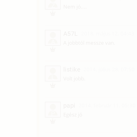
Z
Nem jó....
A57L
2018. május 12. 04:43
A
A jobbtól messze van.
listike
2014. július 28. 07:50
L
Volt jobb.
papi
2014. február 11. 05:30
P
Egész jó