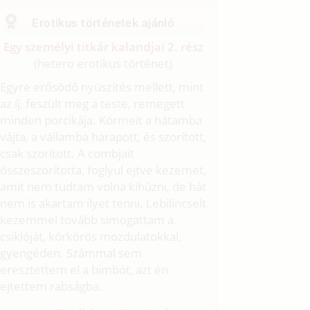
Erotikus történetek ajánló
Egy személyi titkár kalandjai 2. rész
(hetero erotikus történet)
Egyre erősödő nyüszítés mellett, mint
az íj, feszült meg a teste, remegett
minden porcikája. Körmeit a hátamba
vájta, a vállamba harapott, és szorított,
csak szorított. A combjait
összeszorította, foglyul ejtve kezemet,
amit nem tudtam volna kihúzni, de hát
nem is akartam ilyet tenni. Lebilincselt
kezemmel tovább simogattam a
csiklóját, körkörös mozdulatokkal,
gyengéden. Számmal sem
eresztettem el a bimbót, azt én
ejtettem rabságba.