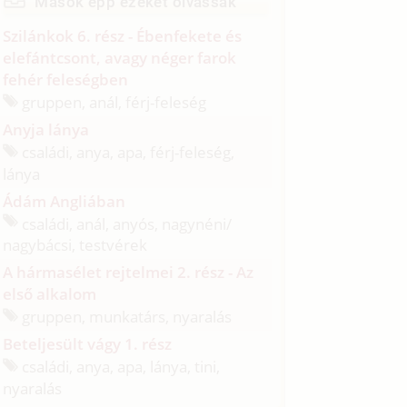
Mások épp ezeket olvassák
Szilánkok 6. rész - Ébenfekete és
elefántcsont, avagy néger farok
fehér feleségben
gruppen, anál, férj-feleség
Anyja lánya
családi, anya, apa, férj-feleség,
lánya
Ádám Angliában
családi, anál, anyós, nagynéni/
nagybácsi, testvérek
A hármasélet rejtelmei 2. rész - Az
első alkalom
gruppen, munkatárs, nyaralás
Beteljesült vágy 1. rész
családi, anya, apa, lánya, tini,
nyaralás