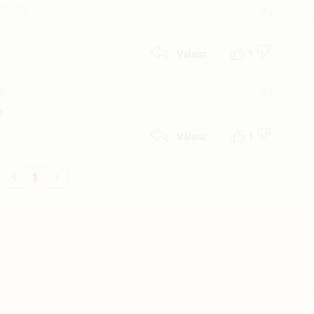
22:09
#2
1
Válasz
18:00
#1
?
1
Válasz
1