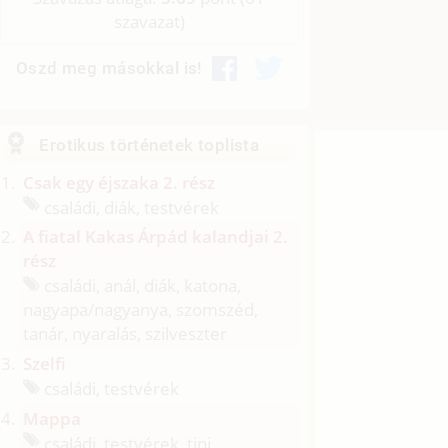
szavazat)
Oszd meg másokkal is!
Erotikus történetek toplista
Csak egy éjszaka 2. rész
családi, diák, testvérek
A fiatal Kakas Árpád kalandjai 2.
rész
családi, anál, diák, katona,
nagyapa/
nagyanya, szomszéd,
tanár, nyaralás, szilveszter
Szelfi
családi, testvérek
Mappa
családi, testvérek, tini