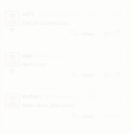
A57L
2014. szeptember 11. 12:50
#5
A
Elég jól összehoztad.
1
Válasz
papi
2014. január 26. 10:44
#4
P
Nem rossz
1
Válasz
incifinci
2002. március 21. 09:53
#3
Álom -álom, édes álom!
1
Válasz