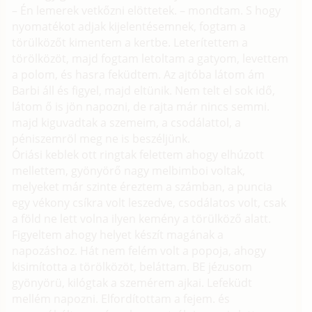
– Én lemerek vetkőzni elöttetek. – mondtam. S hogy
nyomatékot adjak kijelentésemnek, fogtam a
törülközőt kimentem a kertbe. Leterítettem a
törölközöt, majd fogtam letoltam a gatyom, levettem
a polom, és hasra feküdtem. Az ajtóba látom ám
Barbi áll és figyel, majd eltünik. Nem telt el sok idő,
látom ő is jön napozni, de rajta már nincs semmi.
majd kiguvadtak a szemeim, a csodálattol, a
péniszemröl meg ne is beszéljünk.
Óriási keblek ott ringtak felettem ahogy elhúzott
mellettem, gyönyörő nagy melbimboi voltak,
melyeket már szinte éreztem a számban, a puncia
egy vékony csíkra volt leszedve, csodálatos volt, csak
a föld ne lett volna ilyen kemény a törülköző alatt.
Figyeltem ahogy helyet készít magának a
napozáshoz. Hát nem felém volt a popoja, ahogy
kisimította a törölközöt, beláttam. BE jézusom
gyönyörü, kilógtak a szemérem ajkai. Lefeküdt
mellém napozni. Elfordítottam a fejem. és