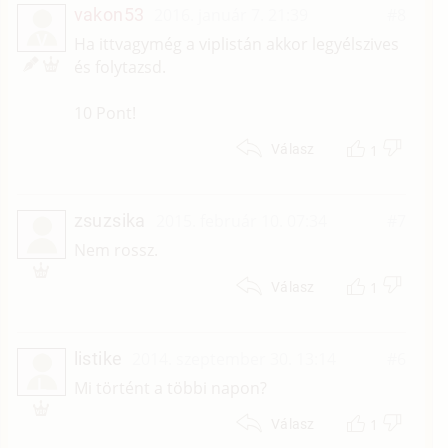
vakon53
2016. január 7. 21:39
#8
V
Ha ittvagymég a viplistán akkor legyélszives
és folytazsd.
10 Pont!
1
Válasz
zsuzsika
2015. február 10. 07:34
#7
Nem rossz.
1
Válasz
listike
2014. szeptember 30. 13:14
#6
L
Mi történt a többi napon?
1
Válasz