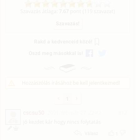
Szavazás átlaga:
7.67
pont (
119
szavazat)
Rakd a kedvenceid közé!
Oszd meg másokkal is!
Hozzászólás írásához be kell jelentkezned!
1
cscsu50
2021. február 27. 22:42
#12
C
jó kezdet kár hogy nincs folytatás
1
Válasz