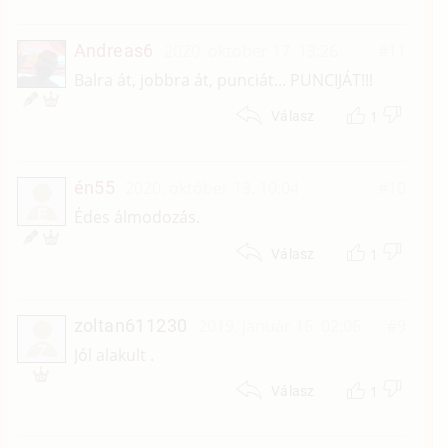
Andreas6
2020. október 17. 13:26
#11
Balra át, jobbra át, punciát... PUNCIJÁT!!!
1
Válasz
én55
2020. október 13. 10:04
#10
É
Édes álmodozás.
1
Válasz
zoltan611230
2019. január 16. 02:06
#9
Z
Jól alakult .
1
Válasz