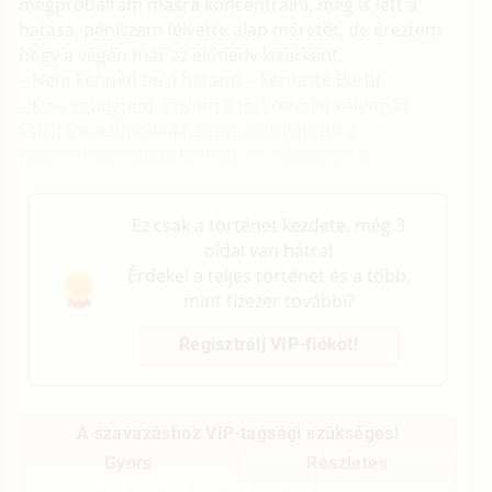
megpróbáltam másra koncentrálni, meg is lett a
hatása, péniszem felvette alap méretét, de éreztem
hogy a végén már az előnedv kiserkent.
– Nem kennéd be a hátam? – kérdezte Barbi
– De – rebegtem, szivem a torkomban kalimpált.
Feláltam, ráültem a hátára, csurgattam a
tenyerembe egykis krémet, és elkezdtem a
müveletet.
Ez csak a történet kezdete, még 3
oldal van hátra!
Érdekel a teljes történet és a több,
mint tízezer további?
Regisztrálj VIP-fiókot!
A szavazáshoz VIP-tagsági szükséges!
Gyors
Részletes