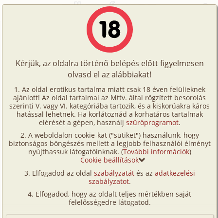
Főoldal
/
Történetek
/
Hetero
/
Micsoda nyár!
Történetek
Micsoda nyár!
Képregények
Kérjük, az oldalra történő belépés előtt figyelmesen
Filmek
olvasd el az alábbiakat!
hetero
Írók
dog6909
Az oldal erotikus tartalma miatt csak 18 éven felülieknek
ajánlott! Az oldal tartalmai az Mttv. által rögzített besorolás
Tölts
szerinti V. vagy VI. kategóriába tartozik, és a kiskorúakra káros
Címkék
hatással lehetnek. Ha korlátoznád a korhatáros tartalmak
Szavazás átlaga:
7.67
pont (
119
szavazat)
fel
elérését a gépen, használj
szűrőprogramot
.
Kereső
Megjelenés:
2001. december 10.
A weboldalon cookie-kat ("sütiket") használunk, hogy
Te
Hossz:
6 097 karakter
biztonságos böngészés mellett a legjobb felhasználói élményt
VIP
nyújthassuk látogatóinknak. (
További információk
)
Elolvasva:
1 678 alkalommal
is!
Cookie beállítások
Fórum
Elfogadod az oldal
szabályzatát
és az
adatkezelési
Ez a történet, egy nyáron történt meg velem. Két
szabályzatot
.
Versenyeink
barátnőm, szolt, hogy leugranak nyaralni a szüleik
Elfogadod, hogy az oldalt teljes mértékben saját
vityillojába, két hétre nem tartanék velük. Beszéltem
Ügyfélszolgálat
felelősségedre látogatod.
a főnökömmel de, csak a második hétre engedett el.
Írói segédletek