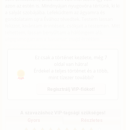
azon az estén is. Mindnyájan nyugovóra tértünk, ki ki
a salyát szobájába. Lefeküdtem az ágyamra és
gondolataim ujra Évához tévedtek. Testem lassan
felizzot, kivántam érintéseit, csókjait a testemen. Mitt
tehettem, lassan benyúltam a hálóingem alá,
végigsimogattam a hasamat, majd érzékien
benyúltam a a bugyim alá.
Ez csak a történet kezdete, még 7
oldal van hátra!
Érdekel a teljes történet és a több,
mint tízezer további?
Regisztrálj VIP-fiókot!
A szavazáshoz VIP-tagsági szükséges!
Gyors
Részletes