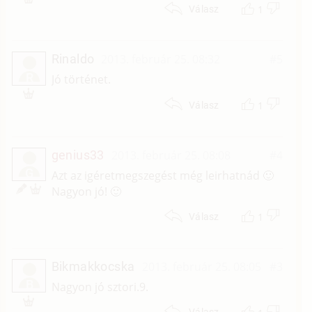
1
Válasz
Rinaldo
2013. február 25. 08:32
#5
R
Jó történet.
1
Válasz
genius33
2013. február 25. 08:08
#4
G
Azt az igéretmegszegést még leirhatnád 🙂
Nagyon jó! 🙂
1
Válasz
Bikmakkocska
2013. február 25. 08:05
#3
B
Nagyon jó sztori.9.