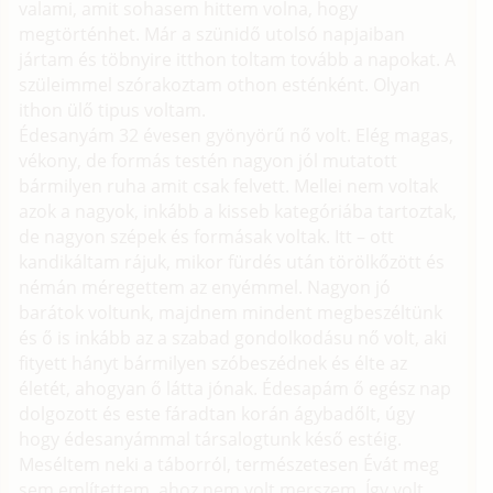
valami, amit sohasem hittem volna, hogy
megtörténhet. Már a szünidő utolsó napjaiban
jártam és töbnyire itthon toltam tovább a napokat. A
szüleimmel szórakoztam othon esténként. Olyan
ithon ülő tipus voltam.
Édesanyám 32 évesen gyönyörű nő volt. Elég magas,
vékony, de formás testén nagyon jól mutatott
bármilyen ruha amit csak felvett. Mellei nem voltak
azok a nagyok, inkább a kisseb kategóriába tartoztak,
de nagyon szépek és formásak voltak. Itt – ott
kandikáltam rájuk, mikor fürdés után törölkőzött és
némán méregettem az enyémmel. Nagyon jó
barátok voltunk, majdnem mindent megbeszéltünk
és ő is inkább az a szabad gondolkodásu nő volt, aki
fityett hányt bármilyen szóbeszédnek és élte az
életét, ahogyan ő látta jónak. Édesapám ő egész nap
dolgozott és este fáradtan korán ágybadőlt, úgy
hogy édesanyámmal társalogtunk késő estéig.
Meséltem neki a táborról, természetesen Évát meg
sem említettem, ahoz nem volt merszem. Így volt