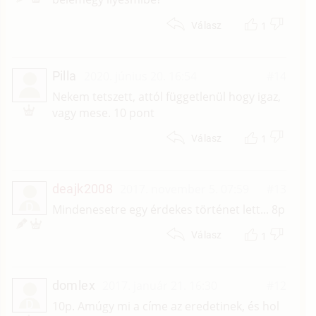
1
Válasz
Pilla
2020. június 20. 16:54
#14
Nekem tetszett, attól függetlenül hogy igaz,
vagy mese. 10 pont
1
Válasz
deajk2008
2017. november 5. 07:59
#13
D
Mindenesetre egy érdekes történet lett... 8p
1
Válasz
domlex
2017. január 21. 16:30
#12
D
10p. Amúgy mi a címe az eredetinek, és hol