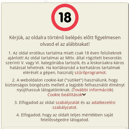
Főoldal
/
Történetek
/
S/m
/
Kínzókamra
Történetek
Kínzókamra
Képregények
Kérjük, az oldalra történő belépés előtt figyelmesen
Filmek
olvasd el az alábbiakat!
s/
m
Írók
Ismeretlen
Az oldal erotikus tartalma miatt csak 18 éven felülieknek
ajánlott! Az oldal tartalmai az Mttv. által rögzített besorolás
Tölts
szerinti V. vagy VI. kategóriába tartozik, és a kiskorúakra káros
Címkék
hatással lehetnek. Ha korlátoznád a korhatáros tartalmak
Szavazás átlaga:
7.29
pont (
110
szavazat)
fel
elérését a gépen, használj
szűrőprogramot
.
Kereső
Megjelenés:
2002. február 27.
A weboldalon cookie-kat ("sütiket") használunk, hogy
Te
Hossz:
19 640 karakter
biztonságos böngészés mellett a legjobb felhasználói élményt
VIP
nyújthassuk látogatóinknak. (
További információk
)
Elolvasva:
3 440 alkalommal
is!
Cookie beállítások
Fórum
Elfogadod az oldal
szabályzatát
és az
adatkezelési
Amikor magamhoz tértem már nem voltam a
szabályzatot
.
Versenyeink
ládában. A helység félig sötét volt, de azért elég jól ki
Elfogadod, hogy az oldalt teljes mértékben saját
tudtam venni, hogy hol vagyok. Leginkább egy
Ügyfélszolgálat
felelősségedre látogatod.
középkori börtönre emlékeztetett a hely. Ablak
Írói segédletek