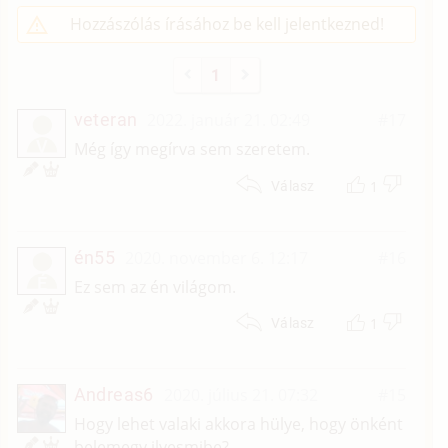
Hozzászólás írásához be kell jelentkezned!
1
veteran
2022. január 21. 02:49
#17
V
Még így megírva sem szeretem.
1
Válasz
én55
2020. november 6. 12:17
#16
É
Ez sem az én világom.
1
Válasz
Andreas6
2020. július 21. 07:32
#15
Hogy lehet valaki akkora hülye, hogy önként
belemegy ilyesmibe?