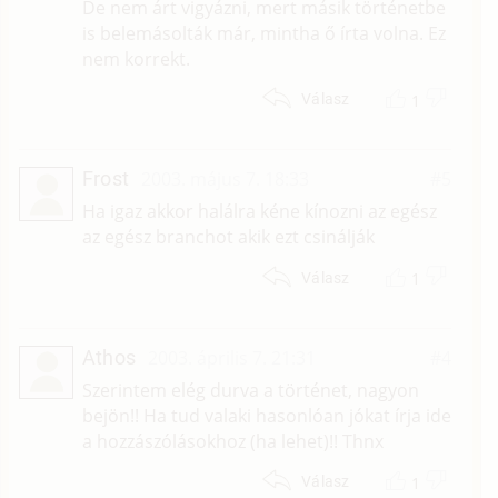
De nem árt vigyázni, mert másik történetbe
is belemásolták már, mintha ő írta volna. Ez
nem korrekt.
1
Válasz
Frost
2003. május 7. 18:33
#5
Ha igaz akkor halálra kéne kínozni az egész
az egész branchot akik ezt csinálják
1
Válasz
Athos
2003. április 7. 21:31
#4
Szerintem elég durva a történet, nagyon
bejön!! Ha tud valaki hasonlóan jókat írja ide
a hozzászólásokhoz (ha lehet)!! Thnx
1
Válasz