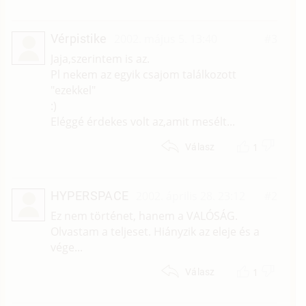
Vérpistike
2002. május 5. 13:40
#3
Jaja,szerintem is az.
Pl nekem az egyik csajom találkozott
"ezekkel"
:)
Eléggé érdekes volt az,amit mesélt...
1
Válasz
HYPERSPACE
2002. április 28. 23:12
#2
Ez nem történet, hanem a VALÓSÁG.
Olvastam a teljeset. Hiányzik az eleje és a
vége...
1
Válasz