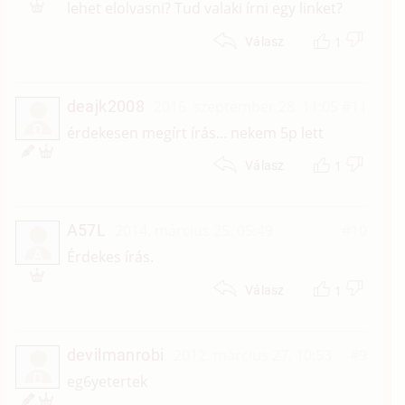
lehet elolvasni? Tud valaki írni egy linket?
1
Válasz
deajk2008
2016. szeptember 28. 11:05
#11
D
érdekesen megírt írás... nekem 5p lett
1
Válasz
A57L
2014. március 25. 05:49
#10
A
Érdekes írás.
1
Válasz
devilmanrobi
2012. március 27. 10:53
#9
D
eg6yetertek