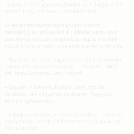
az úrno. Azért nagyon megbüntetne, és higgye el, én
tudom, hogy az milyen. Csak elokészítjük.
Az elokészítés három egymás utáni alapos
beöntésbol és lemosásból állt. Minden egyes apró
porcikámat alaposan megmosta, még az intimebb
részeket is, és a végén, még a hüvelyemet is kimosta.
– Na, most már tiszta vagy. Csak meg kell borotválni
a puncidat, mert már borostás. – röhögött. – Meg
kell, hogy kötözzelek, vagy hagyod?
– Hagyom. – feleltem. Tudtam, hogy jobb, ha
összeszorítom a fogamat, és elturöm, hogy ez a
bivaly megborotváljon.
– Feküdj ide hanyatt, és rakd szét a lábad. – mutatott
egy hatalmas asztalra. Ráfeküdtem, de nem raktam
szét a lábamat.