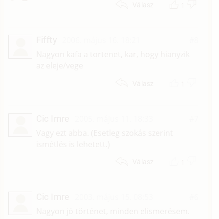
1
Válasz
Fiffty
2006. május 16. 18:21
#8
Nagyon kafa a tortenet, kar, hogy hianyzik
az eleje/vege
1
Válasz
Cic Imre
2005. május 11. 18:33
#7
Vagy ezt abba. (Esetleg szokás szerint
ismétlés is lehetett.)
1
Válasz
Cic Imre
2003. május 15. 08:53
#6
Nagyon jó történet, minden elismerésem.