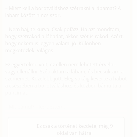
– Miért kell a borotváláshoz szétrakni a lábamat? A
lábam között nincs szor.
– Nem baj, te kurva. Csak pofázz. Ha azt mondtam,
hogy szétrakod a lábadat, akkor szét is rakod. Azért,
hogy nekem is legyen valami jó. Különben
megkötözlek. Világos.
Ez egyértelmu volt, ez ellen nem lehetett érvelni,
vagy ellenállni. Szétraktam a lábam, és becsuktam a
szememet. Közelebb jött. Elég sokáig keverte a habot
a csészében a borotváláshoz, és közben bámulta a
puncimat.
– Mit bámul? – kérdeztem.
Ez csak a történet kezdete, még 9
oldal van hátra!