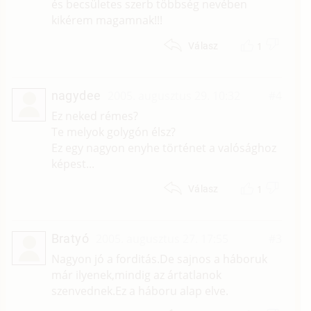
és becsületes szerb többség nevében
kikérem magamnak!!!
1
Válasz
nagydee
2005. augusztus 29. 10:32
#4
Ez neked rémes?
Te melyok golygón élsz?
Ez egy nagyon enyhe történet a valósághoz
képest...
1
Válasz
Bratyó
2005. augusztus 27. 17:55
#3
Nagyon jó a forditás.De sajnos a háboruk
már ilyenek,mindig az ártatlanok
szenvednek.Ez a háboru alap elve.