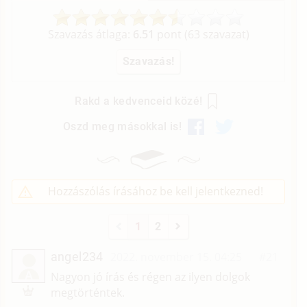
Szavazás átlaga:
6.51
pont (
63
szavazat)
Rakd a kedvenceid közé!
Oszd meg másokkal is!
Hozzászólás írásához be kell jelentkezned!
1
2
angel234
2022. november 15. 04:25
#21
A
Nagyon jó írás és régen az ilyen dolgok
megtörténtek.