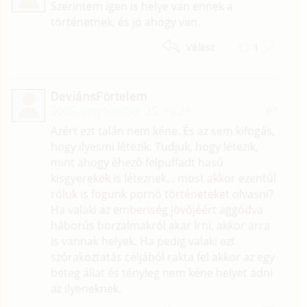
Szerintem igen is helye van ennek a
történetnek, és jó ahogy van.
1
Válasz
DeviánsFörtelem
2005. szeptember 25. 10:29
#7
Azért ezt talán nem kéne. És az sem kifogás,
hogy ilyesmi létezik. Tudjuk, hogy létezik,
mint ahogy éhező felpuffadt hasú
kisgyerekek is léteznek... most akkor ezentúl
róluk is fogunk pornó történeteket olvasni?
Ha valaki az emberiség jövőjéért aggódva
háborús borzalmakról akar írni, akkor arra
is vannak helyek. Ha pedig valaki ezt
szórakoztatás céljából rakta fel akkor az egy
beteg állat és tényleg nem kéne helyet adni
az ilyeneknek.