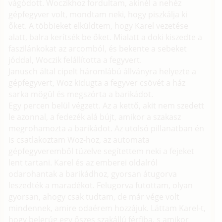
vágódott. Woczikhoz fordultam, akinél a nehéz
gépfegyver volt, mondtam neki, hogy piszkálja ki
őket. A többieket elküldtem, hogy Karel vezetése
alatt, balra kerítsék be őket. Mialatt a doki kiszedte a
faszilánkokat az arcomból, és bekente a sebeket
jóddal, Woczik felállította a fegyvert.
Janusch által cipelt háromlábú állványra helyezte a
gépfegyvert, Woz kidugta a fegyver csövét a ház
sarka mögül és megszórta a barikádot.
Egy percen belül végzett. Az a kettő, akit nem szedett
le azonnal, a fedezék alá bújt, amikor a szakasz
megrohamozta a barikádot. Az utolsó pillanatban én
is csatlakoztam Woz-hoz, az automata
gépfegyveremből tüzelve segítettem neki a fejeket
lent tartani. Karel és az emberei oldalról
odarohantak a barikádhoz, gyorsan átugorva
leszedték a maradékot. Felugorva futottam, olyan
gyorsan, ahogy csak tudtam, de már vége volt
mindennek, amire odaérem hozzájuk. Láttam Karel-t,
hogy belerúg egy őszes szakállú férfiba, s amikor