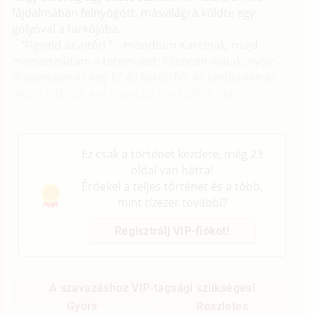
fájdalmában felnyögött, másvilágra küldte egy
golyóval a tarkójába.
– "Figyeld az ajtót! " – mondtam Karelnak, majd
megvizsgáltam a tetemeket. Kilencen voltak, nyolc
öregember és egy 12 év körüli fiú. Az embereim az
iskola falához, egy kupacba vonszolták őket.
Találtunk még egyet, aki azt színlelte, hogy halott és
tökéletesítettünk az alakításán.
Ez csak a történet kezdete, még 23
oldal van hátra!
Érdekel a teljes történet és a több,
mint tízezer további?
Regisztrálj VIP-fiókot!
A szavazáshoz VIP-tagsági szükséges!
Gyors
Részletes