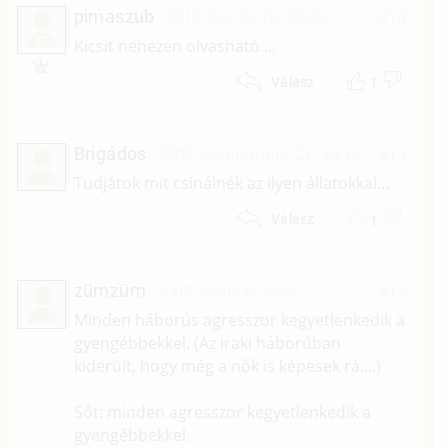
pimaszub
2012. április 15. 10:40
#14
P
Kicsit nehezen olvasható....
1
Válasz
Brigádos
2008. szeptember 21. 14:14
#13
Tudjátok mit csinálnék az ilyen állatokkal...
1
Válasz
zümzüm
2008. július 6. 22:52
#12
Minden háborús agresszor kegyetlenkedik a
gyengébbekkel. (Az iraki háborúban
kiderült, hogy még a nők is képesek rá....)
Sőt: minden agresszor kegyetlenkedik a
gyengébbekkel.