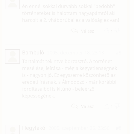
én ennél sokkal durvább sokkal "pedobb"
történeteket is halottam nagyapámtól aki
harcolt a 2. vháborúba! ez a valóság ez van!
1
Válasz
Bambuló
2005. december 18. 23:13
#9
Tartalmát tekintve borzasztó. A történet
mesélése, leírása - még a kegyetlenségnek
is - nagyon jó. Ez egyszerre köszönhető az
eredeti írásnak, s Álmodozó - már korábbi
fordításaiból is kitűnő - beleérző
képességének.
1
Válasz
Hegylakó
2005. szeptember 25. 23:56
#8