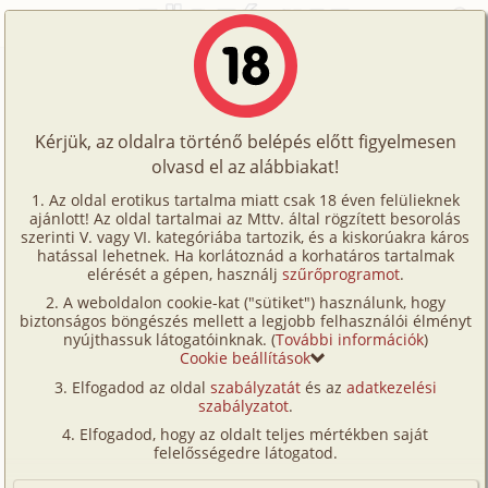
Főoldal
/
Történetek
/
Gruppen
/
Partizán bosszú
Történetek
Partizán bosszú
Képregények
Kérjük, az oldalra történő belépés előtt figyelmesen
Filmek
olvasd el az alábbiakat!
gruppen
,
anál
,
szűz
,
fordítás
Írók
Álmodozó
Az oldal erotikus tartalma miatt csak 18 éven felülieknek
ajánlott! Az oldal tartalmai az Mttv. által rögzített besorolás
Tölts
szerinti V. vagy VI. kategóriába tartozik, és a kiskorúakra káros
Címkék
hatással lehetnek. Ha korlátoznád a korhatáros tartalmak
Szavazás átlaga:
6.51
pont (
63
szavazat)
fel
elérését a gépen, használj
szűrőprogramot
.
Kereső
Megjelenés:
2005. augusztus 27.
A weboldalon cookie-kat ("sütiket") használunk, hogy
Te
Hossz:
49 713 karakter
biztonságos böngészés mellett a legjobb felhasználói élményt
VIP
nyújthassuk látogatóinknak. (
További információk
)
Elolvasva:
7 147 alkalommal
is!
Cookie beállítások
Fórum
Elfogadod az oldal
szabályzatát
és az
adatkezelési
Fordítás
szabályzatot
.
Eredeti történet
Versenyeink
Elfogadod, hogy az oldalt teljes mértékben saját
Ügyfélszolgálat
felelősségedre látogatod.
Amikor benyomultunk a faluba, láttuk, hogy az
összes férfi elmenekült, kivéve azt a néhány öreget,
Írói segédletek