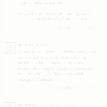
Háború nélkül is. Sajnos.
Az ilyen történetek engem nem izgatnak fel,
csak elszomorítanak és elborzasztanak.
1
Válasz
nevem:senki
2008. június 29. 14:21
#11
ez még lightos nekem is mesélte a nagyfater
h mit csináltak az oroszok pesten, meg
berlinbe, a fiatal lányokat csoportosan
eroszakolták meg volt köztük 8-10 éves is,
majd megölték, így törték meg a civil
lakóság ellenállását
1
Válasz
nekeresd
2007. április 11. 21:39
#10