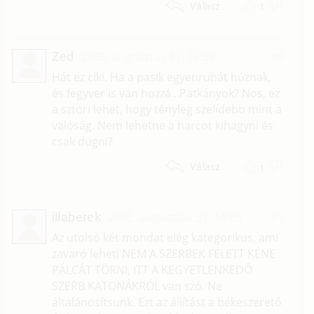
1
Válasz
Zed
2005. augusztus 31. 16:56
#6
Hát ez ciki. Ha a pasik egyenruhát húznak,
és fegyver is van hozzá...Patkányok? Nos, ez
a sztori lehet, hogy tényleg szelídebb mint a
valóság. Nem lehetne a harcot kihagyni és
csak dugni?
1
Válasz
illaberek
2005. augusztus 31. 14:08
#5
Az utolsó két mondat elég kategorikus, ami
zavaró lehet! NEM A SZERBEK FELETT KÉNE
PÁLCÁT TÖRNI, ITT A KEGYETLENKEDŐ
SZERB KATONÁKRÓL van szó. Ne
általánosítsunk. Ezt az állítást a békeszerető