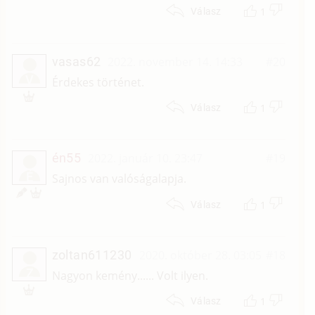
1
Válasz
vasas62
2022. november 14. 14:33
#20
V
Érdekes történet.
1
Válasz
én55
2022. január 10. 23:47
#19
É
Sajnos van valóságalapja.
1
Válasz
zoltan611230
2020. október 28. 03:05
#18
Z
Nagyon kemény...... Volt ilyen.
1
Válasz