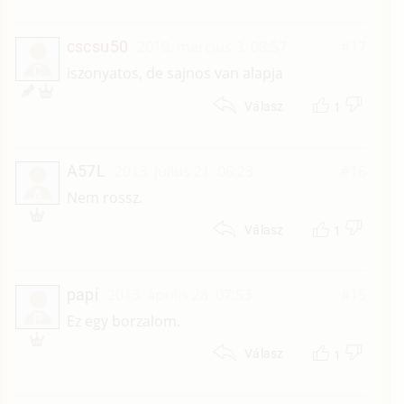
cscsu50
2019. március 3. 08:57
#17
C
iszonyatos, de sajnos van alapja
1
Válasz
A57L
2013. július 21. 06:23
#16
A
Nem rossz.
1
Válasz
papi
2013. április 28. 07:53
#15
P
Ez egy borzalom.
1
Válasz