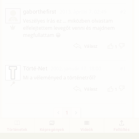
gaborthefirst
2013. április 7. 02:49
#2
G
Veszélyes írás ez ... miközben olvastam
elfelejtettem levegőt venni és majdnem
megfullattam 😀
1
Válasz
Törté-Net
2002. január 17. 18:00
#1
Mi a véleményed a történetről?
1
Válasz
1
Történetek
Képregények
Videók
Feltöltés