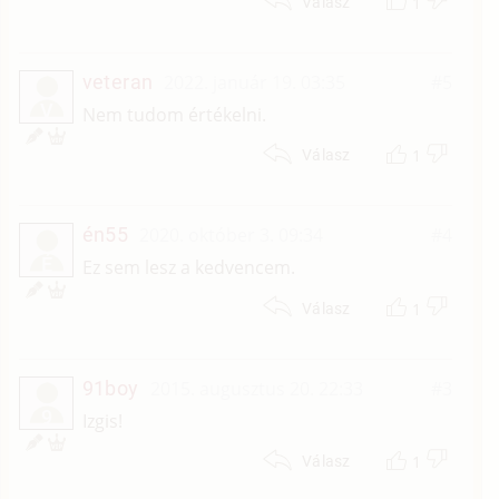
1
Válasz
veteran
2022. január 19. 03:35
#5
V
Nem tudom értékelni.
1
Válasz
én55
2020. október 3. 09:34
#4
É
Ez sem lesz a kedvencem.
1
Válasz
91boy
2015. augusztus 20. 22:33
#3
9
Izgis!
1
Válasz