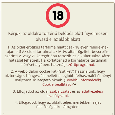
Főoldal
/
Történetek
/
Homo
/
A fejedelem
Történetek
A fejedelem
Képregények
Kérjük, az oldalra történő belépés előtt figyelmesen
Filmek
olvasd el az alábbiakat!
homo
Írók
Ismeretlen
Az oldal erotikus tartalma miatt csak 18 éven felülieknek
ajánlott! Az oldal tartalmai az Mttv. által rögzített besorolás
Tölts
szerinti V. vagy VI. kategóriába tartozik, és a kiskorúakra káros
Címkék
hatással lehetnek. Ha korlátoznád a korhatáros tartalmak
Szavazás átlaga:
7.32
pont (
87
szavazat)
fel
elérését a gépen, használj
szűrőprogramot
.
Kereső
Megjelenés:
2001. október 23.
A weboldalon cookie-kat ("sütiket") használunk, hogy
Te
Hossz:
8 446 karakter
biztonságos böngészés mellett a legjobb felhasználói élményt
VIP
nyújthassuk látogatóinknak. (
További információk
)
Elolvasva:
3 938 alkalommal
is!
Cookie beállítások
Fórum
Elfogadod az oldal
szabályzatát
és az
adatkezelési
A fejedelem nagyon rosszul ébredt a reggel. Rossz
szabályzatot
.
Versenyeink
álma volt és nehezen tudta álomra hajtani a fejét. Aki
Elfogadod, hogy az oldalt teljes mértékben saját
ismerte, tudta, hogy ilyenkor nem jó vele találkozni.
Ügyfélszolgálat
felelősségedre látogatod.
Hogy mérgét feledtetni tudja, behívta az egyik
Írói segédletek