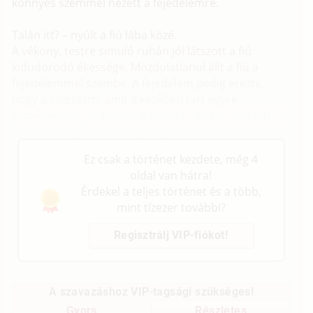
könnyes szemmel nézett a fejedelemre.
Talán itt? – nyúlt a fiú lába közé.
A vékony, testre simuló ruhán jól látszott a fiú
kidudorodó ékessége. Mozdulatlanul állt a fiú a
fejedelemmel szembe. A fejedelem pedig érezte,
hogy a szerszám, amit a kezében tart egyre
keményebb lesz. Elvette a kezét, és egy mozdulattal
ledobta magáról a vastag selyemtakarót.
Ez csak a történet kezdete, még 4
oldal van hátra!
Érdekel a teljes történet és a több,
mint tízezer további?
Regisztrálj VIP-fiókot!
A szavazáshoz VIP-tagsági szükséges!
Gyors
Részletes