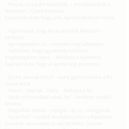
– Persze, hisz azért hivattalak. – mosolyodott el a
fejedelem – Gyere közelebb.
Kedvtelve nézte, hogy a fiú egészen közel jön hozzá.
– Ugye tudod, hogy mi az apródok feladata? –
kérdezte
– Igen fejedelem úr. – mondta még halkabban
– Hallottam, hogy egynémely katonám
megbolygatott téged. – kérdezte a fejedelem
Kajánul nézte, hogy az apród fülig piros lesz.
– És mit akartak tőled? – nézte gyönyörködve a fiú
tüzelő arcát
– Velem... akartak... hálni. – dadogta a fiú
– Aztán mit csináltak veled, he? – kérdezte tovább
kínozva
– Magukhoz öleltek, – nyögte – és si... simogattak.
– Aztán hol? – tovább feszítette a húrt a fejedelem.
Erre már nem tudott az apród felelni, hanem