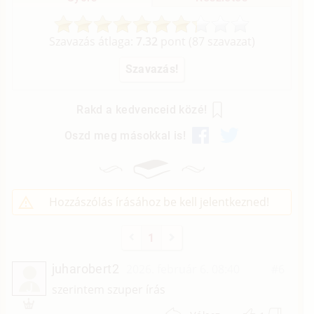
Szavazás átlaga:
7.32
pont (
87
szavazat)
Rakd a kedvenceid közé!
Oszd meg másokkal is!
Hozzászólás írásához be kell jelentkezned!
1
juharobert2
2026. február 6. 08:40
#6
J
szerintem szuper írás