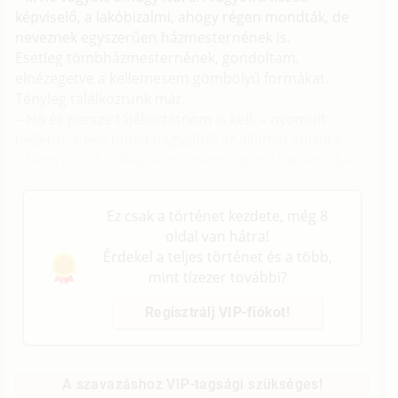
képviselő, a lakóbizalmi, ahogy régen mondták, de
neveznek egyszerűen házmesternének is.
Esetleg tömbházmesternének, gondoltam,
elnézegetve a kellemesem gömbölyű formákat.
Tényleg találkoztunk már.
– No és persze tájékoztatnom is kell. – nyomult
beljebb, a feje búbja nagyjából az államat súrolta.
– Nem is tudja elképzelni, mennyi gond van egy ilyen
házban. És minden az én vállamon.
Ez csak a történet kezdete, még 8
oldal van hátra!
Érdekel a teljes történet és a több,
mint tízezer további?
Regisztrálj VIP-fiókot!
A szavazáshoz VIP-tagsági szükséges!