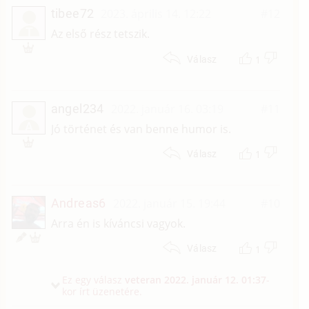
tibee72
2023. április 14. 12:22
#12
T
Az első rész tetszik.
1
Válasz
angel234
2022. január 16. 03:19
#11
A
Jó történet és van benne humor is.
1
Válasz
Andreas6
2022. január 15. 19:44
#10
Arra én is kíváncsi vagyok.
1
Válasz
Ez egy válasz
veteran
2022. január 12. 01:37
-
kor írt üzenetére.