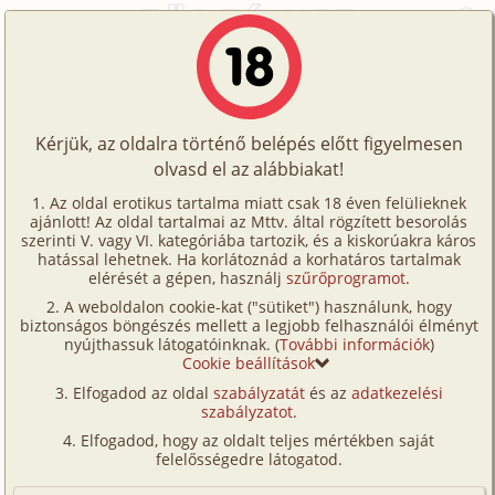
Főoldal
/
Történetek
/
Hetero
/
Galambom, tömbházmesterné 1. rész
Történetek
Galambom, tömbházmesterné 1. rész
Képregények
Kérjük, az oldalra történő belépés előtt figyelmesen
Filmek
olvasd el az alábbiakat!
hetero
Írók
Halass Zsolt
Az oldal erotikus tartalma miatt csak 18 éven felülieknek
ajánlott! Az oldal tartalmai az Mttv. által rögzített besorolás
Tölts
szerinti V. vagy VI. kategóriába tartozik, és a kiskorúakra káros
Címkék
hatással lehetnek. Ha korlátoznád a korhatáros tartalmak
Szavazás átlaga:
8.09
pont (
185
szavazat)
fel
elérését a gépen, használj
szűrőprogramot
.
Kereső
Megjelenés:
2002. február 27.
A weboldalon cookie-kat ("sütiket") használunk, hogy
Te
Hossz:
15 898 karakter
biztonságos böngészés mellett a legjobb felhasználói élményt
VIP
nyújthassuk látogatóinknak. (
További információk
)
Elolvasva:
3 447 alkalommal
is!
Cookie beállítások
Fórum
Elfogadod az oldal
szabályzatát
és az
adatkezelési
Folytatás
Galambom, tömbházmesterné 2.
szabályzatot
.
Versenyeink
rész (gruppen, anál)
Elfogadod, hogy az oldalt teljes mértékben saját
Ügyfélszolgálat
felelősségedre látogatod.
Eredeti: Index -
Erotikus fantáziáink
Írói segédletek