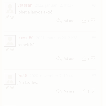
veteran
2022. január 12. 01:37
#9
V
Jöhet a lányos akció.
1
Válasz
cscsu50
2021. március 20. 21:38
#8
C
remek írás
1
Válasz
én55
2020. november 7. 10:44
#7
É
Jó a kezdés.
1
Válasz