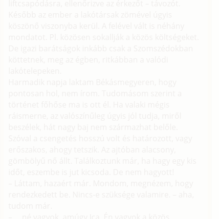
liftcsapódásra, ellenőrizve az érkezőt – távozót.
Később az ember a lakótársak zömével úgyis
köszönő viszonyba kerül. A felével vált is néhány
mondatot. Pl. közösen sokallják a közös költségeket.
De igazi barátságok inkább csak a Szomszédokban
köttetnek, meg az égben, ritkábban a valódi
lakótelepeken.
Harmadik napja laktam Békásmegyeren, hogy
pontosan hol, nem írom. Tudomásom szerint a
történet főhőse ma is ott él. Ha valaki mégis
ráismerne, az valószínűleg úgyis jól tudja, miről
beszélek, hát nagy baj nem származhat belőle.
Szóval a csengetés hosszú volt és határozott, vagy
erőszakos, ahogy tetszik. Az ajtóban alacsony,
gömbölyű nő állt. Találkoztunk már, ha hagy egy kis
időt, eszembe is jut kicsoda. De nem hagyott!
– Láttam, hazaért már. Mondom, megnézem, hogy
rendezkedett be. Nincs-e szüksége valamire. – aha,
tudom már.
– ... né vagyok, amúgy Ica. Én vagyok a közös