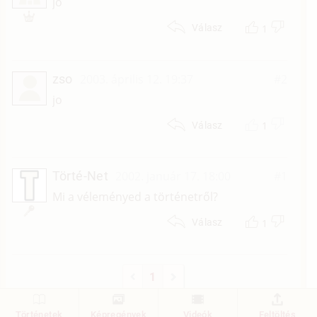
H
jó
1
Válasz
zso
2003. április 12. 19:37
#2
jo
1
Válasz
Törté-Net
2002. január 17. 18:00
#1
Mi a véleményed a történetről?
1
Válasz
1
Történetek
Képregények
Videók
Feltöltés