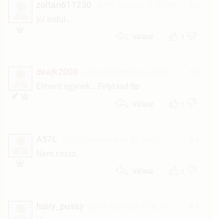
zoltan611230
2019. február 5. 07:09
#6
Z
Jól indul..
1
Válasz
deajk2008
2016. december 3. 09:23
#5
D
Elment egynek... Folytasd 8p
1
Válasz
A57L
2013. szeptember 20. 04:17
#4
A
Nem rossz.
1
Válasz
hairy_pussy
2013. február 8. 06:19
#3