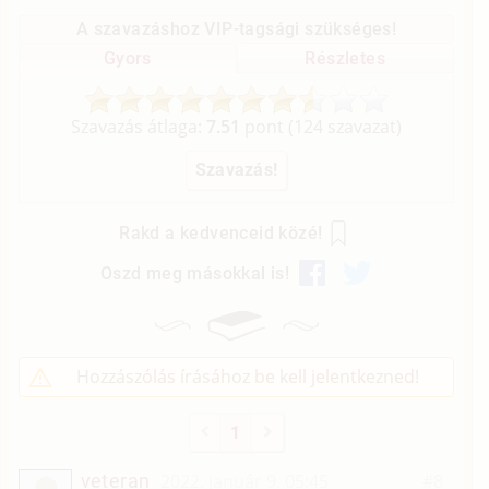
A szavazáshoz VIP-tagsági szükséges!
Gyors
Részletes
Szavazás átlaga:
7.51
pont (
124
szavazat)
Rakd a kedvenceid közé!
Oszd meg másokkal is!
Hozzászólás írásához be kell jelentkezned!
1
veteran
2022. január 9. 05:45
#8