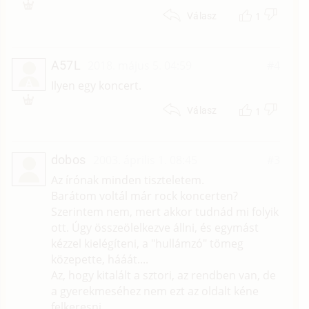
1
Válasz
A57L
2018. május 5. 04:59
#4
A
Ilyen egy koncert.
1
Válasz
dobos
2003. április 1. 08:45
#3
Az írónak minden tiszteletem.
Barátom voltál már rock koncerten?
Szerintem nem, mert akkor tudnád mi folyik
ott. Úgy összeölelkezve állni, és egymást
kézzel kielégíteni, a "hullámzó" tömeg
közepette, hááát....
Az, hogy kitalált a sztori, az rendben van, de
a gyerekmeséhez nem ezt az oldalt kéne
felkeresni.