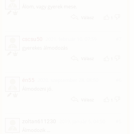
V
Álom, vagy gyerek mese.
1
Válasz
cscsu50
2021. február 10. 07:59
#7
C
gyerekes álmodozás
1
Válasz
én55
2020. szeptember 28. 08:50
#6
É
Álmodozni jó.
1
Válasz
zoltan611230
2019. január 5. 04:50
#5
Z
Álmodozik ...