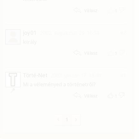
1
Válasz
joy01
2002. augusztus 29. 16:54
#2
kiirály
1
Válasz
Törté-Net
2002. január 17. 18:00
#1
Mi a véleményed a történetről?
1
Válasz
1