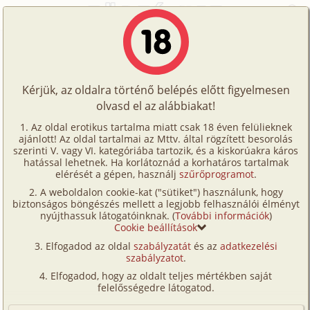
Főoldal
/
Történetek
/
Hetero
/
Egy rock koncert extázisa
Történetek
Egy rock koncert extázisa
Képregények
Kérjük, az oldalra történő belépés előtt figyelmesen
Filmek
olvasd el az alábbiakat!
hetero
Írók
Ismeretlen
Az oldal erotikus tartalma miatt csak 18 éven felülieknek
ajánlott! Az oldal tartalmai az Mttv. által rögzített besorolás
Tölts
szerinti V. vagy VI. kategóriába tartozik, és a kiskorúakra káros
Címkék
hatással lehetnek. Ha korlátoznád a korhatáros tartalmak
Szavazás átlaga:
7.51
pont (
124
szavazat)
fel
elérését a gépen, használj
szűrőprogramot
.
Kereső
Megjelenés:
2001. szeptember 27.
A weboldalon cookie-kat ("sütiket") használunk, hogy
Te
Hossz:
3 799 karakter
biztonságos böngészés mellett a legjobb felhasználói élményt
VIP
nyújthassuk látogatóinknak. (
További információk
)
Elolvasva:
1 936 alkalommal
is!
Cookie beállítások
Fórum
Elfogadod az oldal
szabályzatát
és az
adatkezelési
Amit most elmesélek, régebben történt ugyan, de
szabályzatot
.
Versenyeink
nekem máig az egyik legkellemesebb,
Elfogadod, hogy az oldalt teljes mértékben saját
legemlékezetesebb szexuális kalandom. Egy rock
Ügyfélszolgálat
felelősségedre látogatod.
koncerten vettem részt, de számomra nem csak a
Írói segédletek