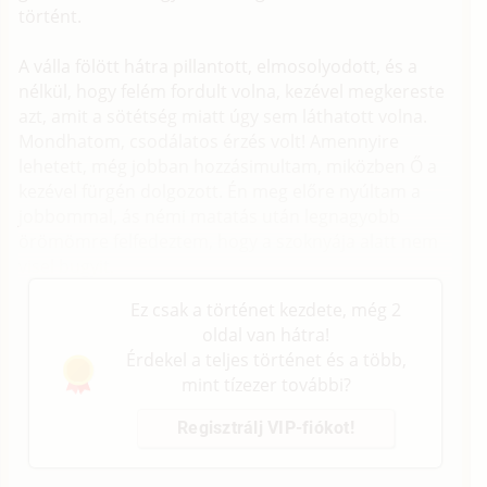
történt.
A válla fölött hátra pillantott, elmosolyodott, és a
nélkül, hogy felém fordult volna, kezével megkereste
azt, amit a sötétség miatt úgy sem láthatott volna.
Mondhatom, csodálatos érzés volt! Amennyire
lehetett, még jobban hozzásimultam, miközben Ő a
kezével fürgén dolgozott. Én meg előre nyúltam a
jobbommal, ás némi matatás után legnagyobb
örömömre felfedeztem, hogy a szoknyája alatt nem
visel bugyit.
Ez csak a történet kezdete, még 2
oldal van hátra!
Érdekel a teljes történet és a több,
mint tízezer további?
Regisztrálj VIP-fiókot!