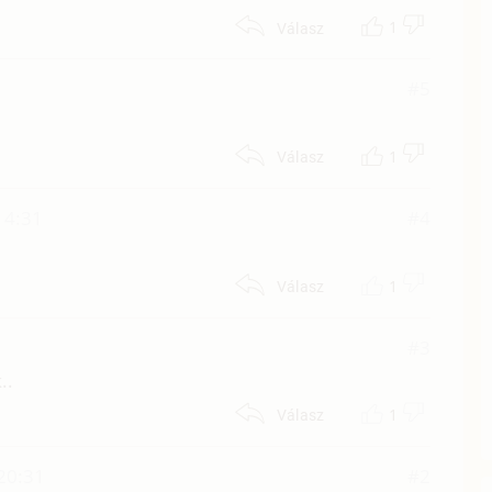
1
Válasz
#5
1
Válasz
 14:31
#4
1
Válasz
#3
..
1
Válasz
20:31
#2