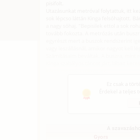
pisifolt.
Utazásunkat metróval folytattuk, itt k
sok lépcso láttán Kinga felsóhajtott. 
a nagy sóhaj. "Bepisilek ettol a sok ro
tovább fokozta. A metrózás után buszra
egyrészt mert a buszok rendszerint ige
vagy leszállásnál, amikor nagyot kell l
Számításaim beváltak. A buszra, mint 
Kinga szabályos táncot járt, lábait ker
kétségbeesést tükröztek.
Ez csak a tör
Érdekel a teljes 
A szavazásho
Gyors