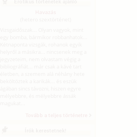
Erotikus történetek ajánló
Havazás
(hetero szextörténet)
Vizsgaidőszak... Olyan vagyok, mint
egy bomba, bármikor robbanhatok...
Kétnaponta vizsgák, rohanok egyik
helyről a másikra... nincsenek meg a
jegyzeteim, nem olvastam végig a
bibliográfiát... már csak a kávé tart
életben, a szemem alá néhány hete
beköltöztek a karikák... és eszük
ágában sincs távozni, hiszen egyre
mélyebbre, és mélyebbre ássák
magukat...
Tovább a teljes történetre
Írók kerestetnek!