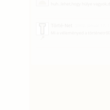
huh..lehet,hogy hülye vagyok,de 
Törté-Net
2002. január 17. 
Mi a véleményed a történetről