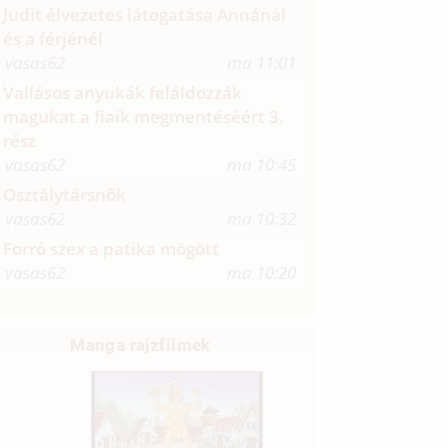
Judit élvezetes látogatása Annánál
és a férjénél
vasas62
ma 11:01
Vallásos anyukák feláldozzák
magukat a fiaik megmentéséért 3.
rész
vasas62
ma 10:45
Osztálytársnők
vasas62
ma 10:32
Forró szex a patika mögött
vasas62
ma 10:20
Manga rajzfilmek