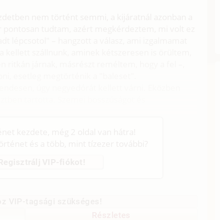
ezdetben nem történt semmi, a kijáratnál azonban a
Bár pontosan tudtam, azért megkérdeztem, mi volt ez
hadt lépcsotol" – hangzott a válasz, ami izgalmamat
 kellett szállnunk, aminek kétszeresen is örültem,
n ritkán járnak, másrészt reméltem, hogy a fel –,
épni, esetleg megtörténik a "baleset".
rendesen, úgy negyedórát kellett várni. Eközben
esztben tartotta. Szemei bosszúságot és
ténet kezdete, még 2 oldal van hátra!
történet és a több, mint tízezer további?
Regisztrálj VIP-fiókot!
z VIP-tagsági szükséges!
Részletes