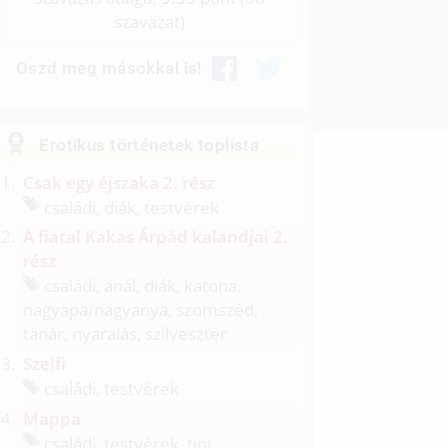
szavazat)
Oszd meg másokkal is!
Erotikus történetek toplista
Csak egy éjszaka 2. rész
családi, diák, testvérek
A fiatal Kakas Árpád kalandjai 2.
rész
családi, anál, diák, katona,
nagyapa/
nagyanya, szomszéd,
tanár, nyaralás, szilveszter
Szelfi
családi, testvérek
Mappa
családi, testvérek, tini