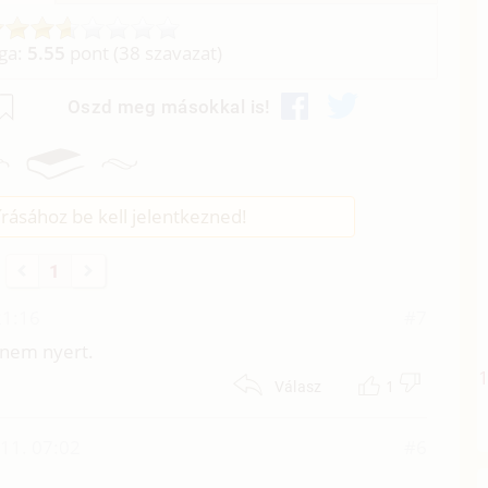
aga:
5.55
pont (
38
szavazat)
Oszd meg másokkal is!
rásához be kell jelentkezned!
1
21:16
#7
m nem nyert.
1
Válasz
11. 07:02
#6