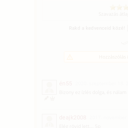
Szavazás átl
Rakd a kedvenceid közé!
Hozzászólás í
én55
2020. szeptember 18. 
É
Bizony ez ízlés dolga, és nála
deajk2008
2017. november 
D
Elég rövid lett... 5p