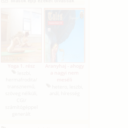
Mások épp ezeket olvassák
Yoga 1. rész
Aranyhaj - ahogy
a nagyi nem
leszbi,
meséli
hermafrodita/
transznemű,
hetero, leszbi,
szöveg nélküli,
anál, híresség
CGI/
számítógéppel
generált