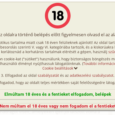
Írók
Tölts fel Te is!
Címkék
Kereső
VIP
Egyéb
az oldalra történő belépés előtt figyelmesen olvasd el az a
em ért haza szárazon
otikus tartalma miatt csak 18 éven felülieknek ajánlott! Az oldal tar
ért haza szárazon
t besorolás szerinti V. vagy VI. kategóriába tartozik, és a kiskorúakra
 korlátoznád a korhatáros tartalmak elérését a gépen, használj
szű
n cookie-kat ("sütiket") használunk, hogy biztonságos böngészés me
 haza. Az út hosszú volt, ezért egyáltalán nem volt
lhasználói élményt nyújthassuk látogatóinknak. (
További informáci
lt, és diszkréten elhagyta a fülkét. Kis ido múltán
Cookie beállítások
 mellém. Úgy tunt, a "muvelet" sikeres volt. Leszállás
Elfogadod az oldal
szabályzatát
és az
adatkezelési szabályzatot
.
 azt kérte, amennyire csak lehet, siessünk haza.
lfogadod, hogy az oldalt teljes mértékben saját felelősségedre látog
is megnézett, de tisztasági állapotuk miatt bemenni
nagyon kellett pisilnie, most pedig már a hasa is fáj,
Elmúltam 18 éves és a fentieket elfogadom, belépek
bejelentésre erosen felizgultam, mert elképzeltem,
uhát. Ráadásul fekete nadrágja alatt egy világoskék
Nem múltam el 18 éves vagy nem fogadom el a fentieke
adrágot viselt, amelyeken igen jól látszott volna a