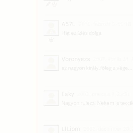
A57L
2016. február 5. 06:18
A
Hát ez ízlés dolga.
Voronyezs
2007. április 24.
ez nagyon király.főleg a vége...
Laky
2003. március 8. 23:51
Nagyon rulezz! Nekem is teccik
LILiom
2002. december 20. 