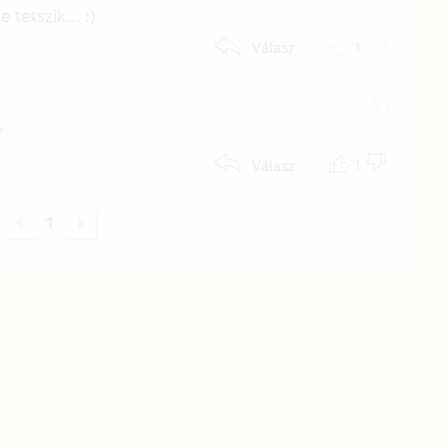
tetszik... :)
1
Válasz
18:00
#1
?
1
Válasz
1