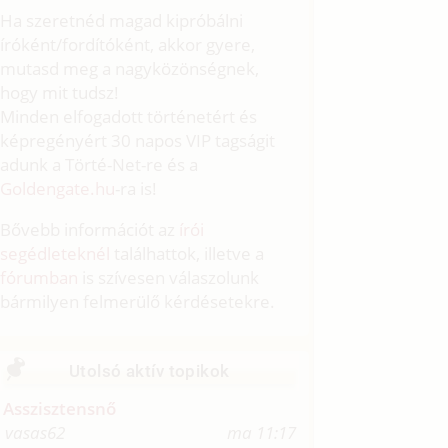
Ha szeretnéd magad kipróbálni
íróként/fordítóként, akkor gyere,
mutasd meg a nagyközönségnek,
hogy mit tudsz!
Minden elfogadott történetért és
képregényért 30 napos VIP tagságit
adunk a Törté-Net-re és a
Goldengate.hu
-ra is!
Bővebb információt az
írói
segédleteknél
találhattok, illetve a
fórumban
is szívesen válaszolunk
bármilyen felmerülő kérdésetekre.
Utolsó aktív topikok
Asszisztensnő
vasas62
ma 11:17