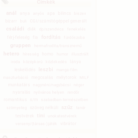
Címkék
anál
anya
apa
bilincs
anyós
biszex
bizarr
CGI/számítógéppel generált
buli
családi
diák
dp/szendvics
fenekelés
fordítás
férj-feleség
fia
fürdőszoba
gruppen
hermafrodita/transznemű
hetero
homo
híresség
humor
illusztrált
lánya
iroda
középkorú
közlekedés
leszbi
leskelődés
manga-film
megcsalás
mélytorok
maszturbáció
MILF
munkatárs
nagynéni/nagybácsi
néger
nyaralás
nyilvános helyen
rendőr
romantikus
s/m
szabadban-természetben
szűz
szöveg nélküli
szörnyeteg
tanár
tini
testvérek
unokatestvérek
vibrátor
verseny/(társas-)játék