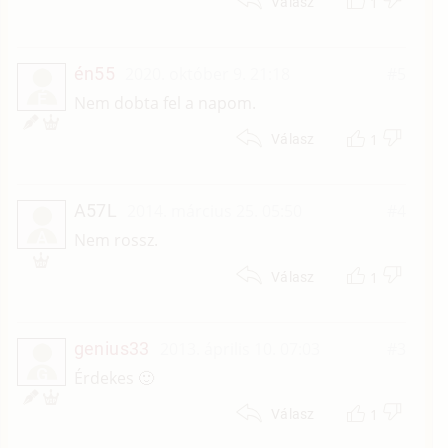
1
Válasz
én55
2020. október 9. 21:18
#5
É
Nem dobta fel a napom.
1
Válasz
A57L
2014. március 25. 05:50
#4
A
Nem rossz.
1
Válasz
genius33
2013. április 10. 07:03
#3
G
Érdekes 🙂
1
Válasz