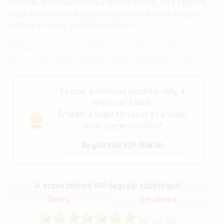
tervezel, nem tudom mi a terved velem, arra figyelek,
hogy a láncaimra kapaszkodva távol tudjam magam
tartani a rúdtól, de kevés sikerrel.
Hirtelen zajt hallok, mintha belerúgnál valamibe, a
lábaim alól kiszalad a talaj. Testem visszazuhanna a
padlóra, de a lábaim között feszülő rúd megtart.
Ez csak a történet kezdete, még 4
oldal van hátra!
Érdekel a teljes történet és a több,
mint tízezer további?
Regisztrálj VIP-fiókot!
A szavazáshoz VIP-tagsági szükséges!
Gyors
Részletes