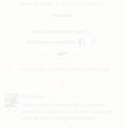
Szavazás átlaga:
7.12
pont (
59
szavazat)
Rakd a kedvenceid közé!
Oszd meg másokkal is!
Hozzászólás írásához be kell jelentkezned!
1
Andreas6
2020. december 18. 10:41
#6
Nekem sokkal kellemesebb vágyálmaim
vannak. Sajnállak, és azt kívánom, sohasem
váljanak valóra beteges fantáziáid!