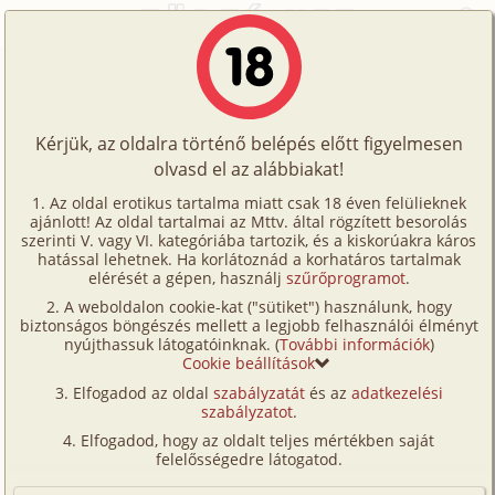
Főoldal
/
Történetek
/
S/m
/
Kínvallatás
Történetek
Kínvallatás
Képregények
Kérjük, az oldalra történő belépés előtt figyelmesen
Filmek
olvasd el az alábbiakat!
s/
m
Írók
Ismeretlen
Az oldal erotikus tartalma miatt csak 18 éven felülieknek
ajánlott! Az oldal tartalmai az Mttv. által rögzített besorolás
Tölts
szerinti V. vagy VI. kategóriába tartozik, és a kiskorúakra káros
Címkék
hatással lehetnek. Ha korlátoznád a korhatáros tartalmak
Szavazás átlaga:
7.12
pont (
59
szavazat)
fel
elérését a gépen, használj
szűrőprogramot
.
Kereső
Megjelenés:
2001. november 17.
A weboldalon cookie-kat ("sütiket") használunk, hogy
Te
Hossz:
8 441 karakter
biztonságos böngészés mellett a legjobb felhasználói élményt
VIP
nyújthassuk látogatóinknak. (
További információk
)
Elolvasva:
2 543 alkalommal
is!
Cookie beállítások
Fórum
Elfogadod az oldal
szabályzatát
és az
adatkezelési
Elképzelem, hogy a maffia kezébe kerültem és csak
szabályzatot
.
Versenyeink
én, mint véletlen tanú, tudom, hogy a bűnbanda
Elfogadod, hogy az oldalt teljes mértékben saját
fekete gyereke, aki le akart lépni a pénzzel, hová
Ügyfélszolgálat
felelősségedre látogatod.
rejtette azt (tegyük fel, hogy csomagmegőrzőbe). Te
Írói segédletek