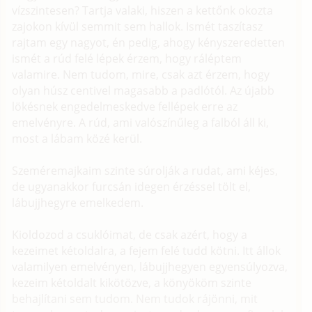
vízszintesen? Tartja valaki, hiszen a kettőnk okozta
zajokon kívül semmit sem hallok. Ismét taszítasz
rajtam egy nagyot, én pedig, ahogy kényszeredetten
ismét a rúd felé lépek érzem, hogy ráléptem
valamire. Nem tudom, mire, csak azt érzem, hogy
olyan húsz centivel magasabb a padlótól. Az újabb
lökésnek engedelmeskedve fellépek erre az
emelvényre. A rúd, ami valószínűleg a falból áll ki,
most a lábam közé kerül.
Szeméremajkaim szinte súrolják a rudat, ami kéjes,
de ugyanakkor furcsán idegen érzéssel tölt el,
lábujjhegyre emelkedem.
Kioldozod a csuklóimat, de csak azért, hogy a
kezeimet kétoldalra, a fejem felé tudd kötni. Itt állok
valamilyen emelvényen, lábujjhegyen egyensúlyozva,
kezeim kétoldalt kikötözve, a könyököm szinte
behajlítani sem tudom. Nem tudok rájönni, mit