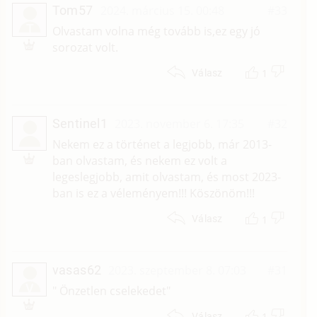
Tom57
2024. március 15. 00:48
#33
T
Olvastam volna még tovább is,ez egy jó
sorozat volt.
1
Válasz
Sentinel1
2023. november 6. 17:35
#32
Nekem ez a történet a legjobb, már 2013-
ban olvastam, és nekem ez volt a
legeslegjobb, amit olvastam, és most 2023-
ban is ez a véleményem!!! Köszönöm!!!
1
Válasz
vasas62
2023. szeptember 8. 07:03
#31
V
" Önzetlen cselekedet"
1
Válasz