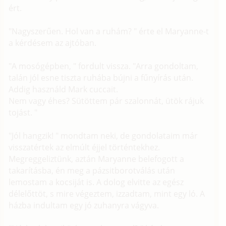
ért.
"Nagyszerűen. Hol van a ruhám? " érte el Maryanne-t
a kérdésem az ajtóban.
"A mosógépben, " fordult vissza. "Arra gondoltam,
talán jól esne tiszta ruhába bújni a fűnyírás után.
Addig használd Mark cuccait.
Nem vagy éhes? Sütöttem pár szalonnát, ütök rájuk
tojást. "
"Jól hangzik! " mondtam neki, de gondolataim már
visszatértek az elmúlt éjjel történtekhez.
Megreggeliztünk, aztán Maryanne belefogott a
takarításba, én meg a pázsitborotválás után
lemostam a kocsiját is. A dolog elvitte az egész
délelőttöt, s mire végeztem, izzadtam, mint egy ló. A
házba indultam egy jó zuhanyra vágyva.