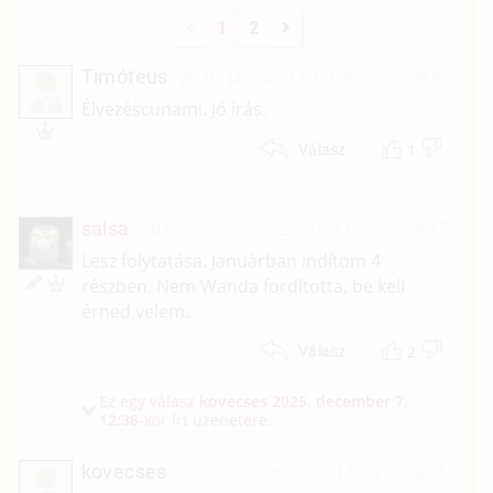
1
2
Timóteus
2026. január 13. 04:48
#38
T
Élvezéscunami. Jó írás.
1
Válasz
salsa
2025. december 21. 18:23
#37
Lesz folytatása. Januárban indítom 4
részben. Nem Wanda fordította, be kell
érned velem.
2
Válasz
Ez egy válasz
kovecses
2025. december 7.
12:38
-kor írt üzenetére.
kovecses
2025. december 7. 12:38
#36