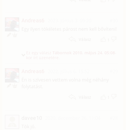
Andreas6
2023. június 3. 09:20
#30
Egy ilyen tökéletes párost nem kell bővíteni!
1
Válasz
Ez egy válasz
Tábornok
2010. május 24. 05:08
-
kor írt üzenetére.
Andreas6
2022. július 6. 15:52
#29
Én is szívesen vettem volna még néhány
folytatást.
1
Válasz
davee10
2020. december 26. 11:04
#28
D
Tök jó.