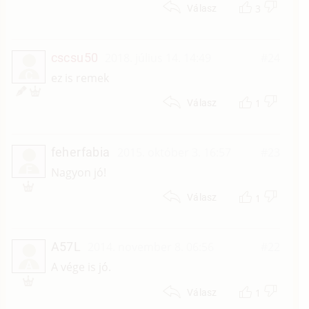
3
Válasz
cscsu50
2018. július 14. 14:49
#24
C
ez is remek
1
Válasz
feherfabia
2015. október 3. 16:57
#23
F
Nagyon jó!
1
Válasz
A57L
2014. november 8. 06:56
#22
A
A vége is jó.
1
Válasz