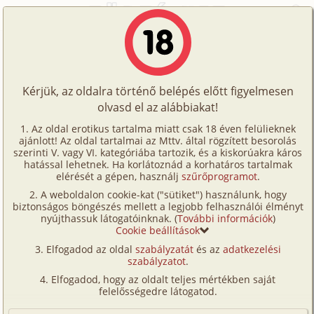
Főoldal
/
Történetek
/
Családi
/
A nővérem videói 4. rész
Történetek
A nővérem videói 4. rész
Képregények
Kérjük, az oldalra történő belépés előtt figyelmesen
Filmek
olvasd el az alábbiakat!
családi
,
mélytorok
,
szűz
,
testvérek
,
fordítás
Írók
Kilián Wanda
Az oldal erotikus tartalma miatt csak 18 éven felülieknek
ajánlott! Az oldal tartalmai az Mttv. által rögzített besorolás
Tölts
szerinti V. vagy VI. kategóriába tartozik, és a kiskorúakra káros
Címkék
hatással lehetnek. Ha korlátoznád a korhatáros tartalmak
Szavazás átlaga:
9.15
pont (
423
szavazat)
fel
elérését a gépen, használj
szűrőprogramot
.
Kereső
Megjelenés:
2010. március 16.
A weboldalon cookie-kat ("sütiket") használunk, hogy
Te
Hossz:
30 601 karakter
biztonságos böngészés mellett a legjobb felhasználói élményt
VIP
nyújthassuk látogatóinknak. (
További információk
)
Elolvasva:
26 269 alkalommal
is!
Cookie beállítások
Fórum
Elfogadod az oldal
szabályzatát
és az
adatkezelési
Előzmény
A nővérem videói 3. rész (családi,
szabályzatot
.
Versenyeink
vibrátor, testvérek, fordítás)
Elfogadod, hogy az oldalt teljes mértékben saját
Ügyfélszolgálat
Folytatás
A nővérem videói 5. rész (családi,
felelősségedre látogatod.
férj-feleség, testvérek, fordítás)
Írói segédletek