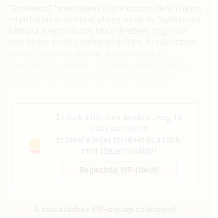
"Gondolod? " mosolygott vissza kérdőn. Nem tudom,
mi járhatott az eszében, ahogy ott ült és figyelmesen
bámulta a rejszolásom. Mikor éreztem, hogy már
nem bírom tovább, befelé fordultam, és ráélveztem
a falra. Maryanne elnézte, ahogy letusolom
magamról a nyomokat, és miután átvettem tőle a
kezében tartott törülközőt, csendben kisétált a
fürdőből. Nem tudtam mire vélni az egészet.
Ez csak a történet kezdete, még 14
oldal van hátra!
Érdekel a teljes történet és a több,
mint tízezer további?
Regisztrálj VIP-fiókot!
A szavazáshoz VIP-tagsági szükséges!