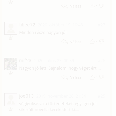
1
Válasz
tibee72
2020. október 15. 10:48
#27
T
Minden része nagyon jó!
1
Válasz
mif23
2020. július 23. 00:59
#26
Nagyon jó lett. Sajnálom, hogy véget ért....
1
Válasz
joe013
2019. november 26. 21:54
#25
J
végigolvasva a történeteket, egy igen jól
sikerült novella kerekedett ki....