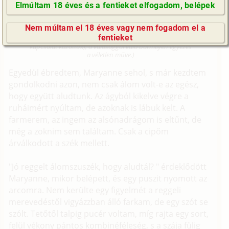
Elmúltam 18 éves és a fentieket elfogadom, belépek
GyIK / FAQ
Fordítás samslam nyomán (Sister's Home
Movies - Literotica)
Nem múltam el 18 éves vagy nem fogadom el a
Impresszum
fentieket
(Minden résztvevő a képzelet szülötte (így nincs vérségi
kapcsolat közöttük), a valósággal való bármilyen egyezés
E-mail küldése
a véletlen műve.)
Egyedül ébredtem, Maryanne sehol, s már kezdtem
gondolkodni azon, nem csak álom volt-e az egész,
hogy együtt aludtunk. Az ágyból kikelve végre a
ruháimért nyúltam, de azoknak is lábuk kelt. A
farmerem, az ingem az alsónadrágom is eltűnt, de
még a zoknim sem találtam. Csak a cipőm
árválkodott a szék mellett.
"Jó reggelt álomszuszék, hogy aludtál? " érdeklődött
Maryanne, mikor belépett, és egy puszit nyomott az
arcomra. Nem kerülte egy figyelmét a reggeli
merevedéstől vigyázzban álló farkam, de egy szót se
szólt. Tetőtől talpig pucér voltam, míg rajta egy sort,
felül vékony pántos kombinéféleség, s a szája fülig