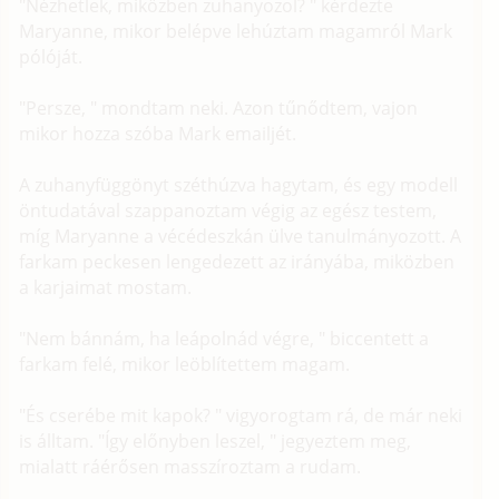
"Nézhetlek, miközben zuhanyozol? " kérdezte
Maryanne, mikor belépve lehúztam magamról Mark
pólóját.
"Persze, " mondtam neki. Azon tűnődtem, vajon
mikor hozza szóba Mark emailjét.
A zuhanyfüggönyt széthúzva hagytam, és egy modell
öntudatával szappanoztam végig az egész testem,
míg Maryanne a vécédeszkán ülve tanulmányozott. A
farkam peckesen lengedezett az irányába, miközben
a karjaimat mostam.
"Nem bánnám, ha leápolnád végre, " biccentett a
farkam felé, mikor leöblítettem magam.
"És cserébe mit kapok? " vigyorogtam rá, de már neki
is álltam. "Így előnyben leszel, " jegyeztem meg,
mialatt ráérősen masszíroztam a rudam.