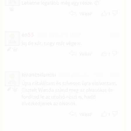
K
Lehetne legalább még egy része. 🙂
1
Válasz
én55
2025. június 9. 13:08
#35
É
Jaj de kár, hogy már vége is.
1
Válasz
kivancsifancsi
2024. július 12. 17:21
#34
K
Újra rátaláltam és szívesen újra elolvastam.
Tisztelt Wanda szánd meg az olvasókat és
fordítsd le az utolsó részt is, hadd
élvezkedjenek az olvasók.
1
Válasz