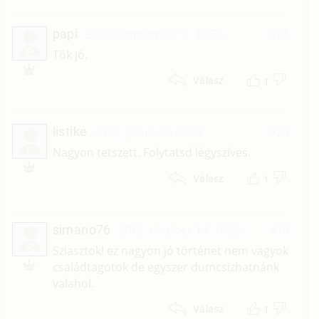
papi
2013. szeptember 1. 10:56
#21
P
Tök jó.
1
Válasz
listike
2013. július 25. 09:47
#20
L
Nagyon tetszett. Folytatsd légyszíves.
1
Válasz
simano76
2012. október 14. 15:25
#19
S
Sziasztok! ez nagyon jó történet nem vagyok
családtagotok de egyszer dumcsizhatnánk
valahol.
1
Válasz