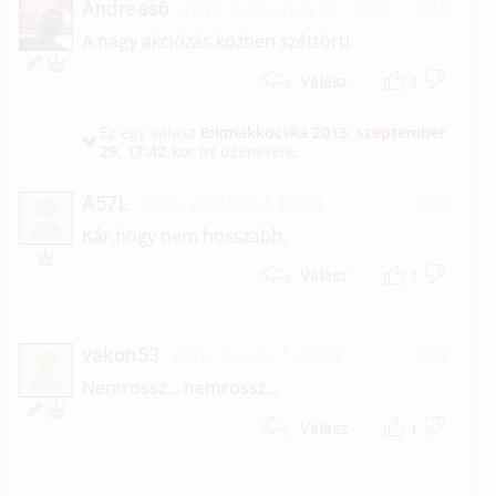
Andreas6
2019. augusztus 21. 15:21
#15
A nagy akciózás közben széttört!
1
Válasz
Ez egy válasz
Bikmakkocska
2013. szeptember
29. 17:42
-kor írt üzenetére.
A57L
2016. október 2. 07:45
#14
A
Kár,hogy nem hosszabb.
1
Válasz
vakon53
2016. január 7. 22:44
#13
V
Nemrossz... nemrossz...
1
Válasz