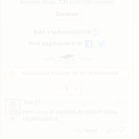
Szavazás átlaga:
7.72
pont (
702
szavazat)
Rakd a kedvenceid közé!
Oszd meg másokkal is!
Hozzászólás írásához be kell jelentkezned!
1
Tom57
2024. január 10. 01:40
#19
T
Nem rossz az alapötlet,de lehetett volna
részletesebb is.
1
Válasz