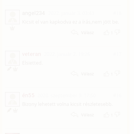
angel234
2022. január 3. 03:43
#18
A
Kicsit el van kapkodva ez a írás,nem jött be.
1
Válasz
veteran
2022. január 2. 19:26
#17
V
Elsietted.
1
Válasz
én55
2020. szeptember 9. 17:50
#16
É
Bizony lehetett volna kicsit részletesebb.
1
Válasz