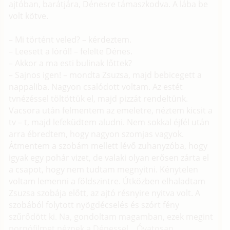
ajtóban, barátjára, Dénesre támaszkodva. A lába be
volt kötve.
– Mi történt veled? – kérdeztem.
– Leesett a lóról! – felelte Dénes.
– Akkor a ma esti bulinak lőttek?
– Sajnos igen! – mondta Zsuzsa, majd bebicegett a
nappaliba. Nagyon csalódott voltam. Az estét
tvnézéssel töltöttük el, majd pizzát rendeltünk.
Vacsora után felmentem az emeletre, néztem kicsit a
tv – t, majd lefeküdtem aludni. Nem sokkal éjfél után
arra ébredtem, hogy nagyon szomjas vagyok.
Átmentem a szobám mellett lévő zuhanyzóba, hogy
igyak egy pohár vizet, de valaki olyan erősen zárta el
a csapot, hogy nem tudtam megnyitni. Kénytelen
voltam lemenni a földszintre. Útközben elhaladtam
Zsuzsa szobája előtt, az ajtó résnyire nyitva volt. A
szobából folytott nyögdécselés és szórt fény
szűrődött ki. Na, gondoltam magamban, ezek megint
pornófilmet néznek a Dénessel... Óvatosan