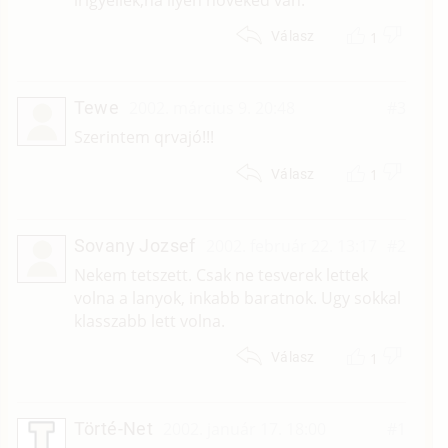
irigyellek,ha ilyen nővékéd van.
1
Válasz
Tewe
2002. március 9. 20:48
#3
Szerintem qrvajó!!!
1
Válasz
Sovany Jozsef
2002. február 22. 13:17
#2
Nekem tetszett. Csak ne tesverek lettek
volna a lanyok, inkabb baratnok. Ugy sokkal
klasszabb lett volna.
1
Válasz
Törté-Net
2002. január 17. 18:00
#1