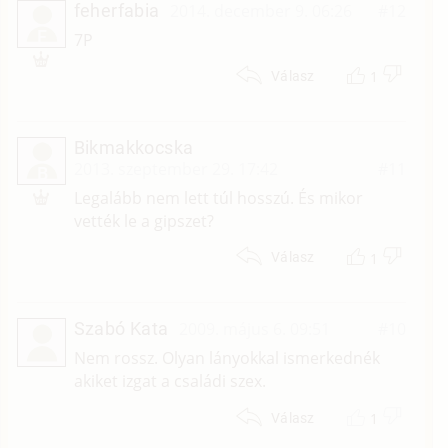
feherfabia
2014. december 9. 06:26
#12
F
7P
1
Válasz
Bikmakkocska
2013. szeptember 29. 17:42
#11
B
Legalább nem lett túl hosszú. És mikor
vették le a gipszet?
1
Válasz
Szabó Kata
2009. május 6. 09:51
#10
Nem rossz. Olyan lányokkal ismerkednék
akiket izgat a családi szex.
1
Válasz