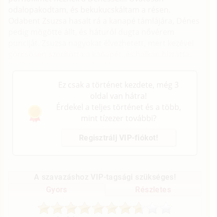
odalopakodtam, és bekukucskáltam a résen.
Odabent Zsuzsa hasalt rá a kanapé támlájára, Dénes
pedig mögötte állt, és háturól dugta nővérem
punciját. Zsuzsa nagyokat élvezhetett, mert kezével
görcsösen szorította a kanapét, és halkan biztatta
barátját, hogy dugja erősebben.
Ez csak a történet kezdete, még 3
oldal van hátra!
Érdekel a teljes történet és a több,
mint tízezer további?
Regisztrálj VIP-fiókot!
A szavazáshoz VIP-tagsági szükséges!
Gyors
Részletes