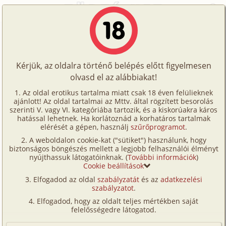
Főoldal
/
Történetek
/
Családi
/
Otthon
Történetek
Otthon
Képregények
Kérjük, az oldalra történő belépés előtt figyelmesen
Filmek
olvasd el az alábbiakat!
családi
,
szűz
,
testvérek
Írók
Maximus
Az oldal erotikus tartalma miatt csak 18 éven felülieknek
ajánlott! Az oldal tartalmai az Mttv. által rögzített besorolás
Tölts
szerinti V. vagy VI. kategóriába tartozik, és a kiskorúakra káros
Címkék
hatással lehetnek. Ha korlátoznád a korhatáros tartalmak
Szavazás átlaga:
7.72
pont (
702
szavazat)
fel
elérését a gépen, használj
szűrőprogramot
.
Kereső
Megjelenés:
2001. augusztus 28.
A weboldalon cookie-kat ("sütiket") használunk, hogy
Te
Hossz:
5 257 karakter
biztonságos böngészés mellett a legjobb felhasználói élményt
VIP
nyújthassuk látogatóinknak. (
További információk
)
Elolvasva:
17 685 alkalommal
is!
Cookie beállítások
Fórum
(Minden résztvevő a képzelet szülötte (így nincs vérségi
Elfogadod az oldal
szabályzatát
és az
adatkezelési
kapcsolat közöttük), a valósággal való bármilyen egyezés
szabályzatot
.
Versenyeink
a véletlen műve.)
Elfogadod, hogy az oldalt teljes mértékben saját
Ügyfélszolgálat
felelősségedre látogatod.
A nevem Ica. 17 éves vagyok, együtt élek a
családommal egy családi házban a fővárosban. Van
Írói segédletek