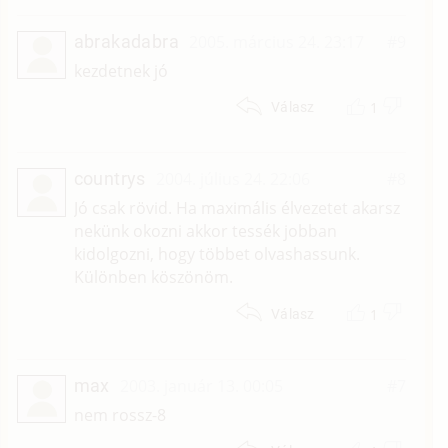
abrakadabra
2005. március 24. 23:17
#9
kezdetnek jó
1
Válasz
countrys
2004. július 24. 22:06
#8
Jó csak rövid. Ha maximális élvezetet akarsz
nekünk okozni akkor tessék jobban
kidolgozni, hogy többet olvashassunk.
Különben köszönöm.
1
Válasz
max
2003. január 13. 00:05
#7
nem rossz-8