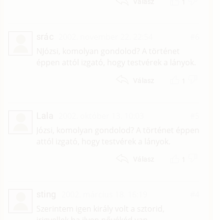
1
Válasz
srác
2002. november 22. 22:54
#6
NJózsi, komolyan gondolod? A történet
éppen attól izgató, hogy testvérek a lányok.
1
Válasz
Lala
2002. október 13. 10:03
#5
Józsi, komolyan gondolod? A történet éppen
attól izgató, hogy testvérek a lányok.
1
Válasz
sting
2002. március 18. 16:19
#4
Szerintem igen király volt a sztorid,