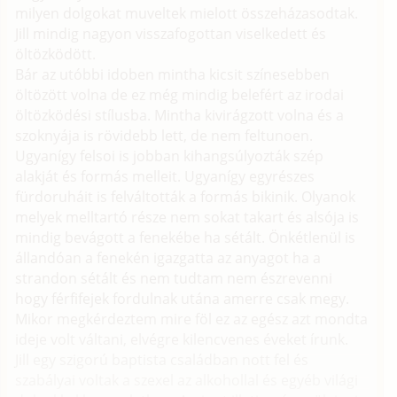
milyen dolgokat muveltek mielott összeházasodtak.
Jill mindig nagyon visszafogottan viselkedett és
öltözködött.
Bár az utóbbi idoben mintha kicsit színesebben
öltözött volna de ez még mindig belefért az irodai
öltözködési stílusba. Mintha kivirágzott volna és a
szoknyája is rövidebb lett, de nem feltunoen.
Ugyanígy felsoi is jobban kihangsúlyozták szép
alakját és formás melleit. Ugyanígy egyrészes
fürdoruháit is felváltották a formás bikinik. Olyanok
melyek melltartó része nem sokat takart és alsója is
mindig bevágott a fenekébe ha sétált. Önkétlenül is
állandóan a fenekén igazgatta az anyagot ha a
strandon sétált és nem tudtam nem észrevenni
hogy férfifejek fordulnak utána amerre csak megy.
Mikor megkérdeztem mire föl ez az egész azt mondta
ideje volt váltani, elvégre kilencvenes éveket írunk.
Jill egy szigorú baptista családban nott fel és
szabályai voltak a szexel az alkohollal és egyéb világi