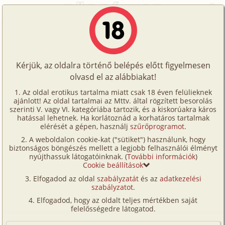
Főoldal
/
Történetek
/
Hetero
/
Megcsalt a feleségem
Történetek
Megcsalt a feleségem
Képregények
Kérjük, az oldalra történő belépés előtt figyelmesen
Filmek
olvasd el az alábbiakat!
hetero
,
anál
,
férj-feleség
Írók
Ismeretlen
Az oldal erotikus tartalma miatt csak 18 éven felülieknek
ajánlott! Az oldal tartalmai az Mttv. által rögzített besorolás
Tölts
szerinti V. vagy VI. kategóriába tartozik, és a kiskorúakra káros
Címkék
hatással lehetnek. Ha korlátoznád a korhatáros tartalmak
Szavazás átlaga:
8.1
pont (
144
szavazat)
fel
elérését a gépen, használj
szűrőprogramot
.
Kereső
Megjelenés:
2001. június 24.
A weboldalon cookie-kat ("sütiket") használunk, hogy
Te
Hossz:
12 399 karakter
biztonságos böngészés mellett a legjobb felhasználói élményt
VIP
nyújthassuk látogatóinknak. (
További információk
)
Elolvasva:
9 395 alkalommal
is!
Cookie beállítások
Fórum
Elfogadod az oldal
szabályzatát
és az
adatkezelési
A feleségem Jill és én a harmincas éveinkben járó
szabályzatot
.
Versenyeink
házaspár vagyunk itt Észak – Karolina belvárosában.
Elfogadod, hogy az oldalt teljes mértékben saját
Tulajdonképpen már a gimi óta együtt jártunk és az
Ügyfélszolgálat
felelősségedre látogatod.
egyetem utolsó évében össze is házasodtunk. Jill kb.
Írói segédletek