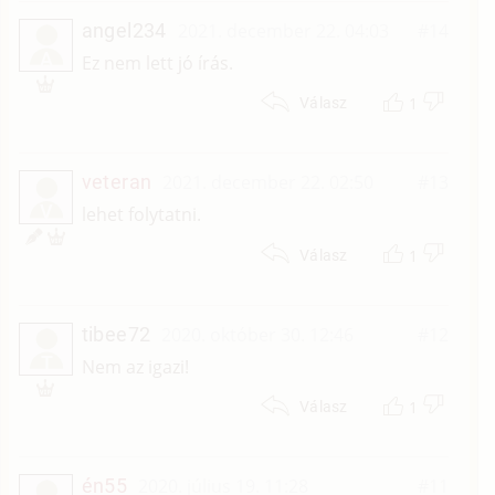
angel234
2021. december 22. 04:03
#14
A
Ez nem lett jó írás.
1
Válasz
veteran
2021. december 22. 02:50
#13
V
lehet folytatni.
1
Válasz
tibee72
2020. október 30. 12:46
#12
T
Nem az igazi!
1
Válasz
én55
2020. július 19. 11:28
#11