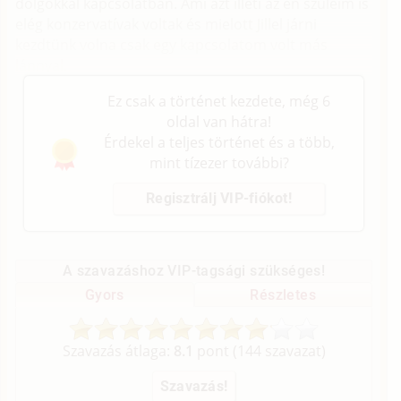
dolgokkal kapcsolatban. Ami azt illeti az én szüleim is
elég konzervatívak voltak és mielott Jillel járni
kezdtünk volna csak egy kapcsolatom volt más
lánnyal.
Ez csak a történet kezdete, még 6
oldal van hátra!
Érdekel a teljes történet és a több,
mint tízezer további?
Regisztrálj VIP-fiókot!
A szavazáshoz VIP-tagsági szükséges!
Gyors
Részletes
Szavazás átlaga:
8.1
pont (
144
szavazat)