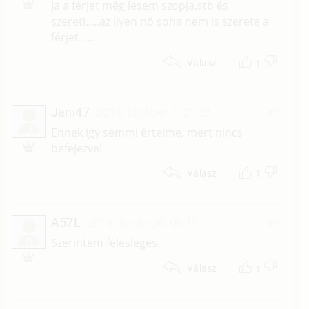
Ja a férjet még lesem szopja,stb és
szereti.....az ilyen nő soha nem is szerete a
férjet .....
1
Válasz
Jani47
2018. október 1. 21:32
#7
J
Ennek igy semmi értelme, mert nincs
befejezve!
1
Válasz
A57L
2018. április 30. 05:19
#6
A
Szerintem felesleges.
1
Válasz