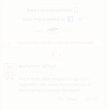
Rakd a kedvenceid közé!
Oszd meg másokkal is!
Hozzászólás írásához be kell jelentkezned!
1
sportyman (alttpg)
2021. december 22. 15:58
#15
S
Finom érzés lehet megbaszni egy ilyen
nagymellű szép alakú, szoros punciju és
nem bejáratott popsijú feleséget!
1
Válasz