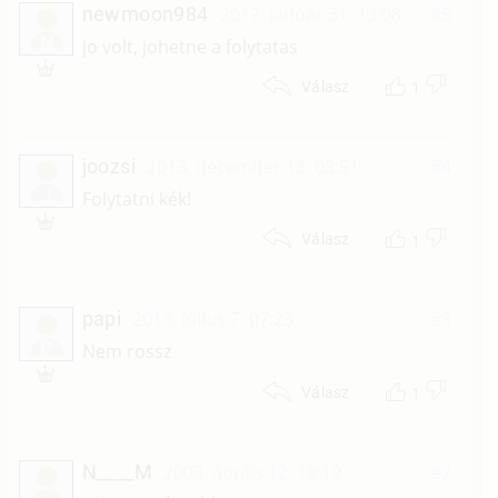
newmoon984
2017. január 31. 13:08
#5
N
jo volt, johetne a folytatas
1
Válasz
joozsi
2013. december 18. 03:51
#4
J
Folytatni kék!
1
Válasz
papi
2013. július 7. 07:23
#3
P
Nem rossz
1
Válasz
N____M
2003. április 12. 18:19
#2