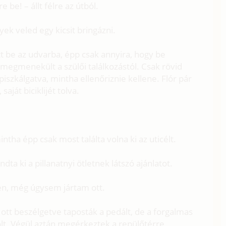
 be! – állt félre az útból.
ek veled egy kicsit bringázni.
t be az udvarba, épp csak annyira, hogy be
 megmenekült a szülői találkozástól. Csak rövid
 piszkálgatva, mintha ellenőriznie kellene. Flór pár
aját biciklijét tolva.
intha épp csak most találta volna ki az uticélt.
ta ki a pillanatnyi ötletnek látszó ajánlatot.
dén, még úgysem jártam ott.
ott beszélgetve taposták a pedált, de a forgalmas
lt. Végül aztán megérkeztek a repülőtérre.