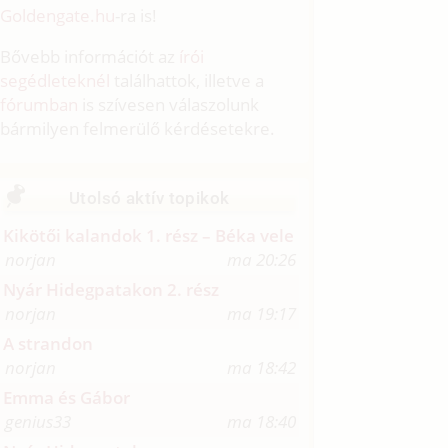
Goldengate.hu
-ra is!
Bővebb információt az
írói
segédleteknél
találhattok, illetve a
fórumban
is szívesen válaszolunk
bármilyen felmerülő kérdésetekre.
Utolsó aktív topikok
Kikötői kalandok 1. rész – Béka vele
norjan
ma 20:26
Nyár Hidegpatakon 2. rész
norjan
ma 19:17
A strandon
norjan
ma 18:42
Emma és Gábor
genius33
ma 18:40