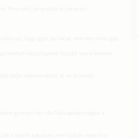
e. Piros sort, piros póló, és piros arc.
 volna azt, hogy igen, de hát az nem lett volna igaz.
és gondoltam becsöngetek hozzád, van-e kedved
plőcskéje teljesen eltűnt az arcát borító
kozni gyorsan Feri, de Flóra ijedten vágott a
llt a nyitott kapuban, nem tudván mitévő is