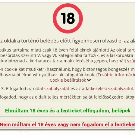
Írók
Tölts fel Te is!
Címkék
Kereső
VIP
Egyéb
az oldalra történő belépés előtt figyelmesen olvasd el az a
 karácsonyt! 2. rész
otikus tartalma miatt csak 18 éven felülieknek ajánlott! Az oldal tar
rácsonyt! 2. rész
t besorolás szerinti V. vagy VI. kategóriába tartozik, és a kiskorúakra
 korlátoznád a korhatáros tartalmak elérését a gépen, használj
szű
n cookie-kat ("sütiket") használunk, hogy biztonságos böngészés me
sz (hetero)
lhasználói élményt nyújthassuk látogatóinknak. (
További informáci
Cookie beállítások
otikus elbeszélés
Elfogadod az oldal
szabályzatát
és az
adatkezelési szabályzatot
.
lfogadod, hogy az oldalt teljes mértékben saját felelősségedre látog
tött-kopott biciklijén a Dombhát utca felé vette az
a fejét, mi a csudáért is megy oda, hiszen tényleg
Elmúltam 18 éves és a fentieket elfogadom, belépek
ses hajú lány, de azért csak taposta a pedált. A
 szedte a ruházatát, megigazította frizuráját, aztán
Nem múltam el 18 éves vagy nem fogadom el a fentieke
ta a csengőgombot.