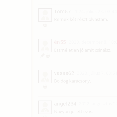
Tom57
2024. július 23. 03:4
T
Remek két részt olvastam.
én55
2023. december 8. 18:
É
Eszméletlen jó amit csinálsz.
vasas62
2023. július 7. 09:5
V
Boldog karácsony.
angel234
2022. augusztus 2
A
Nagyon jó lett ez is.