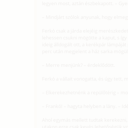
legyen most, aztán észbekapott. – Gyere
– Mindjárt szólok anyunak, hogy elmegy
Ferkó csak a járda elejéig merészkedet
lehessen csukni mögötte a kaput, s így
ideig álldogált ott, a kerékpár lámpáját
perc után megjelent a ház sarka mögül, s
– Merre menjünk? – érdeklődött.
Ferkó a vállait vonogatta, és úgy tett, m
– Elkerekezhetnénk a repülőtérig – mond
– Frankó! – hagyta helyben a lány. – I
Ahol egymás mellett tudtak kerekezni, 
utakon erre csak kevés lehetőségük vo