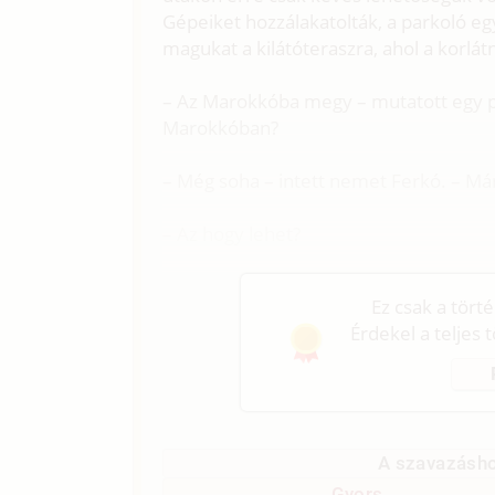
Gépeiket hozzálakatolták, a parkoló eg
magukat a kilátóteraszra, ahol a korlá
– Az Marokkóba megy – mutatott egy pir
Marokkóban?
– Még soha – intett nemet Ferkó. – Má
– Az hogy lehet?
Ez csak a tört
Érdekel a teljes 
A szavazásho
Gyors