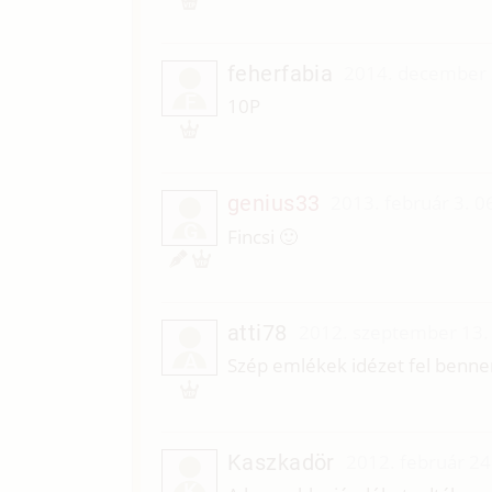
feherfabia
2014. december 
F
10P
genius33
2013. február 3. 0
G
Fincsi 🙂
atti78
2012. szeptember 13.
A
Szép emlékek idézet fel benn
Kaszkadör
2012. február 24
K