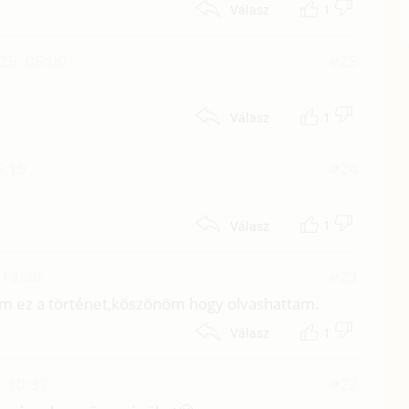
1
Válasz
25. 06:00
#25
1
Válasz
6:19
#24
1
Válasz
 13:28
#23
em ez a történet,köszönöm hogy olvashattam.
1
Válasz
. 10:37
#22