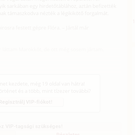
yik sarkában egy hirdetőtáblához, aztán befizették
tnak támaszkodva nézték a légikikötő forgalmát.
osra festett gépre Flóra. – Jártál már
r láttam Marokkót, de ott még sosem jártam.
énet kezdete, még 19 oldal van hátra!
történet és a több, mint tízezer további?
Regisztrálj VIP-fiókot!
z VIP-tagsági szükséges!
Részletes