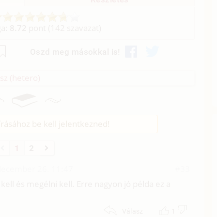
ga:
8.72
pont (
142
szavazat)
Oszd meg másokkal is!
sz (hetero)
rásához be kell jelentkezned!
1
2
december 26. 11:47
#33
 kell és megélni kell. Erre nagyon jó példa ez a
1
Válasz