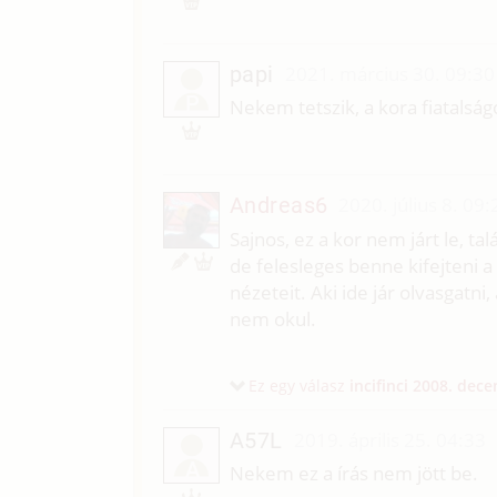
papi
2021. március 30. 09:30
P
Nekem tetszik, a kora fiatalsá
Andreas6
2020. július 8. 09:
Sajnos, ez a kor nem járt le, tal
de felesleges benne kifejteni a
nézeteit. Aki ide jár olvasgatn
nem okul.
Ez egy válasz
incifinci
2008. dece
A57L
2019. április 25. 04:33
A
Nekem ez a írás nem jött be.