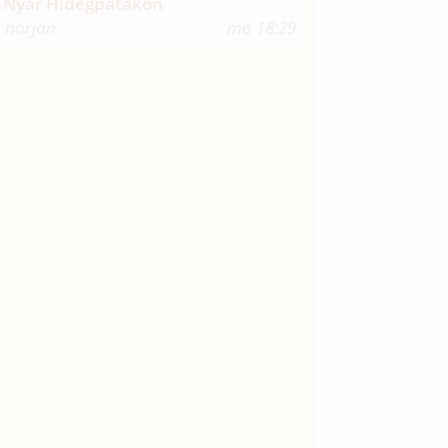
Nyár Hidegpatakon
norjan
ma 18:29