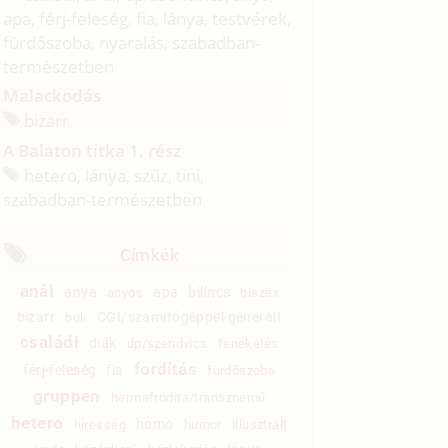
apa, férj-feleség, fia, lánya, testvérek,
fürdőszoba, nyaralás, szabadban-
természetben
Malackodás
bizarr
A Balaton titka 1. rész
hetero, lánya, szűz, tini,
szabadban-természetben
Címkék
anál
anya
apa
bilincs
anyós
biszex
bizarr
CGI/számítógéppel generált
buli
családi
diák
dp/szendvics
fenekelés
fordítás
férj-feleség
fia
fürdőszoba
gruppen
hermafrodita/transznemű
hetero
homo
híresség
humor
illusztrált