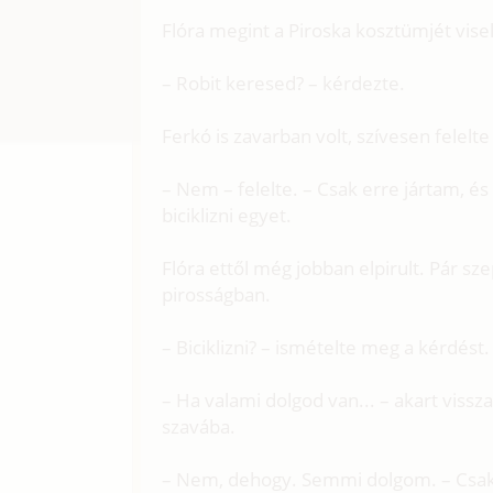
Flóra megint a Piroska kosztümjét viselt
– Robit keresed? – kérdezte.
Ferkó is zavarban volt, szívesen felelte
– Nem – felelte. – Csak erre jártam, 
biciklizni egyet.
Flóra ettől még jobban elpirult. Pár sze
pirosságban.
– Biciklizni? – ismételte meg a kérdést.
– Ha valami dolgod van... – akart vissza
szavába.
– Nem, dehogy. Semmi dolgom. – Csak á