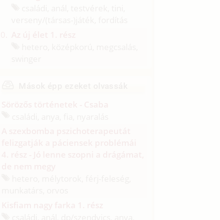
családi, anál, testvérek, tini,
verseny/
(társas-)játék, fordítás
Az új élet 1. rész
hetero, középkorú, megcsalás,
swinger
Mások épp ezeket olvassák
Sörözős történetek - Csaba
családi, anya, fia, nyaralás
A szexbomba pszichoterapeutát
felizgatják a páciensek problémái
4. rész - Jó lenne szopni a drágámat,
de nem megy
hetero, mélytorok, férj-feleség,
munkatárs, orvos
Kisfiam nagy farka 1. rész
családi, anál, dp/
szendvics, anya,