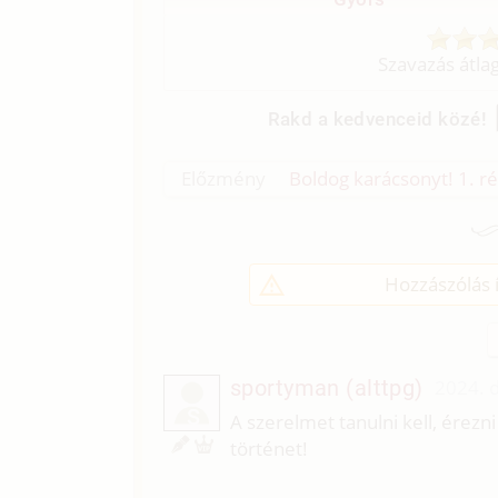
Szavazás átla
Rakd a kedvenceid közé!
Előzmény
Boldog karácsonyt! 1. ré
Hozzászólás í
sportyman (alttpg)
2024. 
S
A szerelmet tanulni kell, érezni
történet!