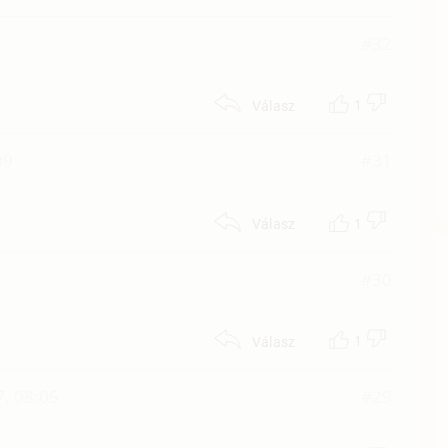
4
#32
1
Válasz
09
#31
1
Válasz
1
#30
1
Válasz
7. 08:05
#29