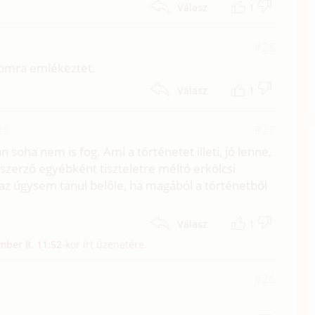
1
Válasz
#28
gomra emlékeztet.
1
Válasz
25
#27
án soha nem is fog. Ami a történetet illeti, jó lenne,
 szerző egyébként tiszteletre méltó erkölcsi
i, az úgysem tanul belőle, ha magából a történetből
1
Válasz
mber 8. 11:52
-kor írt üzenetére.
#26