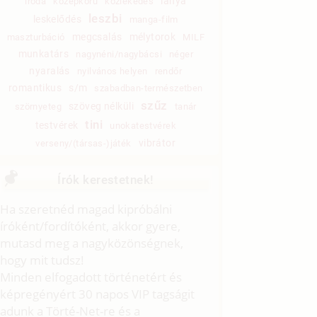
lánya
iroda
középkorú
közlekedés
leszbi
leskelődés
manga-film
megcsalás
mélytorok
maszturbáció
MILF
munkatárs
nagynéni/nagybácsi
néger
nyaralás
nyilvános helyen
rendőr
romantikus
s/m
szabadban-természetben
szűz
szöveg nélküli
szörnyeteg
tanár
tini
testvérek
unokatestvérek
vibrátor
verseny/(társas-)játék
Írók kerestetnek!
Ha szeretnéd magad kipróbálni
íróként/fordítóként, akkor gyere,
mutasd meg a nagyközönségnek,
hogy mit tudsz!
Minden elfogadott történetért és
képregényért 30 napos VIP tagságit
adunk a Törté-Net-re és a