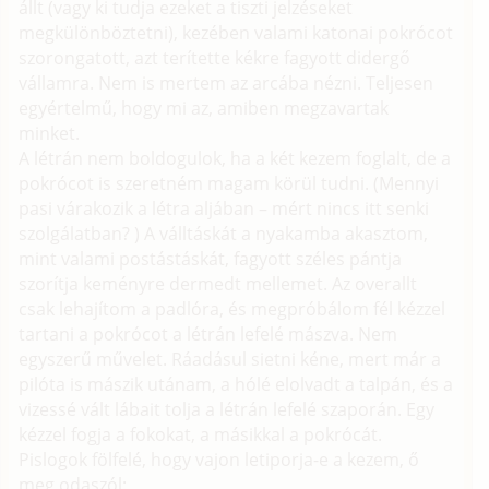
állt (vagy ki tudja ezeket a tiszti jelzéseket
megkülönböztetni), kezében valami katonai pokrócot
szorongatott, azt terítette kékre fagyott didergő
vállamra. Nem is mertem az arcába nézni. Teljesen
egyértelmű, hogy mi az, amiben megzavartak
minket.
A létrán nem boldogulok, ha a két kezem foglalt, de a
pokrócot is szeretném magam körül tudni. (Mennyi
pasi várakozik a létra aljában – mért nincs itt senki
szolgálatban? ) A válltáskát a nyakamba akasztom,
mint valami postástáskát, fagyott széles pántja
szorítja keményre dermedt mellemet. Az overallt
csak lehajítom a padlóra, és megpróbálom fél kézzel
tartani a pokrócot a létrán lefelé mászva. Nem
egyszerű művelet. Ráadásul sietni kéne, mert már a
pilóta is mászik utánam, a hólé elolvadt a talpán, és a
vizessé vált lábait tolja a létrán lefelé szaporán. Egy
kézzel fogja a fokokat, a másikkal a pokrócát.
Pislogok fölfelé, hogy vajon letiporja-e a kezem, ő
meg odaszól: