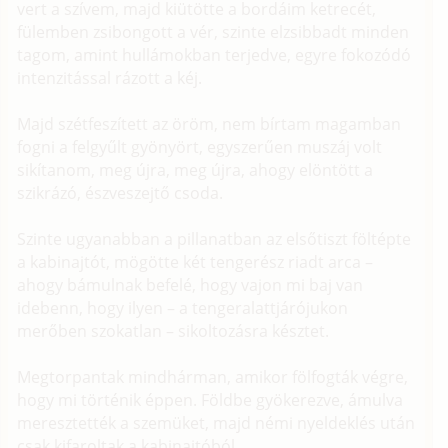
vert a szívem, majd kiütötte a bordáim ketrecét,
fülemben zsibongott a vér, szinte elzsibbadt minden
tagom, amint hullámokban terjedve, egyre fokozódó
intenzitással rázott a kéj.
Majd szétfeszített az öröm, nem bírtam magamban
fogni a felgyűlt gyönyört, egyszerűen muszáj volt
sikítanom, meg újra, meg újra, ahogy elöntött a
szikrázó, észveszejtő csoda.
Szinte ugyanabban a pillanatban az elsőtiszt föltépte
a kabinajtót, mögötte két tengerész riadt arca –
ahogy bámulnak befelé, hogy vajon mi baj van
idebenn, hogy ilyen – a tengeralattjárójukon
merőben szokatlan – sikoltozásra késztet.
Megtorpantak mindhárman, amikor fölfogták végre,
hogy mi történik éppen. Földbe gyökerezve, ámulva
meresztették a szemüket, majd némi nyeldeklés után
csak kifaroltak a kabinajtóból.