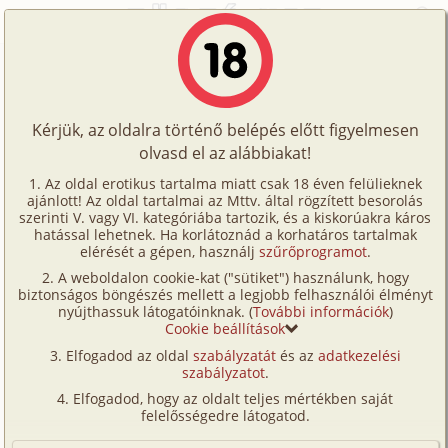
Főoldal
/
Történetek
/
Hetero
/
A megmentő tengeralattjáró
Történetek
A megmentő tengeralattjáró
Képregények
Kérjük, az oldalra történő belépés előtt figyelmesen
Filmek
olvasd el az alábbiakat!
hetero
,
illusztrált
Írók
igus
Az oldal erotikus tartalma miatt csak 18 éven felülieknek
ajánlott! Az oldal tartalmai az Mttv. által rögzített besorolás
Tölts
szerinti V. vagy VI. kategóriába tartozik, és a kiskorúakra káros
Címkék
hatással lehetnek. Ha korlátoznád a korhatáros tartalmak
Szavazás átlaga:
6.37
pont (
140
szavazat)
fel
elérését a gépen, használj
szűrőprogramot
.
Kereső
Megjelenés:
2001. június 24.
A weboldalon cookie-kat ("sütiket") használunk, hogy
Te
Hossz:
13 198 karakter
biztonságos böngészés mellett a legjobb felhasználói élményt
VIP
nyújthassuk látogatóinknak. (
További információk
)
Elolvasva:
7 901 alkalommal
is!
Cookie beállítások
Fórum
Elfogadod az oldal
szabályzatát
és az
adatkezelési
Eredeti: Index -
Erotikus fantáziáink
szabályzatot
.
Versenyeink
Elfogadod, hogy az oldalt teljes mértékben saját
Ügyfélszolgálat
felelősségedre látogatod.
Írói segédletek