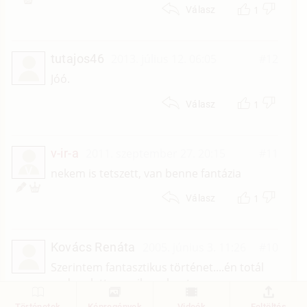
1
Válasz
tutajos46
2013. július 12. 06:05
#12
Jóó.
1
Válasz
v-ir-a
2011. szeptember 27. 20:15
#11
V
nekem is tetszett, van benne fantázia
1
Válasz
Kovács Renáta
2005. június 3. 11:26
#10
Szerintem fantasztikus történet....én totál
nedves lettem,mikor olvastam
Történetek
Képregények
Videók
Feltöltés