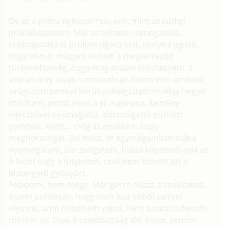
De ez a pilóta egészen más volt, mint az eddigi
próbálkozásaim. Már az előzetes simogatása,
csókolgatása is őrülten izgató volt, annyira izgató,
hogy immár magam voltam a megtestesült
türelmetlenség, hogy magamban érezhessem. S
azután meg olyan szenzációsan finom volt, amiként
virágszirmaimmal körülcsókolgattam makkja hegyét,
imádtam, amint evvel a jó ruganyos, kemény
fejecskével nyomogatta, dörzsölgette puncim
gombját. Ahhh... még az emléke is hogy
megborzongat. De most, itt egymagamban hiába
nyomogatom, dörzsölgetem, hiába képzelem oda az
ő kezét vagy a fütykösét, csak nem közeliti azt a
bizsergető gyönyört.
Feladom!, nem megy. Már görcs húzza a csuklómat,
érzem pontosan, hogy nem lesz ebből semmi
olyasmi, amit reméltem volna. Nem szokott sikerülni
máskor se. Csak a csalódottság jön össze, semmi