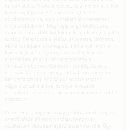
hanem alatta. Kitolta a nyelvét, és a mellem alsó ívét
kezdte nyalogatni. A lábaim remegtek. Sose
gondoltam volna, hogy a mellem alja remegtetni
tudja a lábfejemet. Még végig se gondolhattam,
máris lejjebb siklott, köldököm kis gödrét nyalogatta
tovább. Belecsókolt a lyukba, szívogatta, cirógatta.
Már a combjaim is remegtek, mint a nyárfákon a
levél a legkisebb légmozgásra is. Még lejjebb
ereszkedett, és az arcát végiggörgette a
Vénuszdombomon. Combtól – combig. Az orra
csúcsával finoman rajzolgatott valami ismeretlen
hieroglifa szerint. Az ajka puhán rácsusszant
vágyakozó szirmaimra, és olyan élvezettel
csókolózott velük, mint aki sosem akar onnét többé
elszakadni.
Reméltem is, hogy nem hagyja abba, mert annyira
szenzációsan jól esett a csókja, hogy csak
reszkettem, vibráltam egész testemben tőle. Úgy