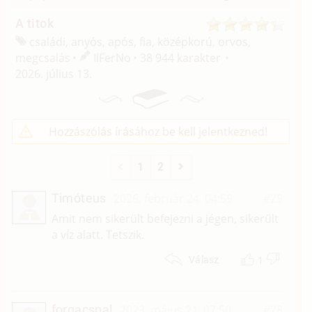
A titok
családi, anyós, após, fia, középkorú, orvos,
megcsalás
IlFerNo
38 944 karakter
2026. július 13.
Hozzászólás írásához be kell jelentkezned!
1
2
Timóteus
2026. február 24. 04:59
#29
T
Amit nem sikerült befejezni a jégen, sikerült
a víz alatt. Tetszik.
1
Válasz
forgacspal
2023. május 21. 07:50
#28