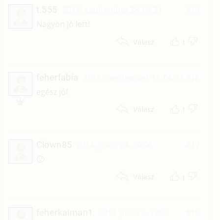
t.555
2017. szeptember 28. 04:21
#19
T
Nagyon jó lett!
1
Válasz
feherfabia
2015. szeptember 11. 06:31
#18
F
egész jó!
1
Válasz
Clown85
2014. július 24. 10:06
#17
C
🙂
1
Válasz
feherkalman1
2014. július 6. 12:36
#16