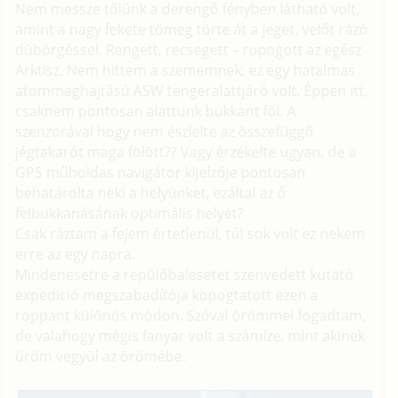
Nem messze tőlünk a derengő fényben látható volt,
amint a nagy fekete tömeg törte át a jeget, velőt rázó
dübörgéssel. Rengett, recsegett – ropogott az egész
Arktisz. Nem hittem a szememnek, ez egy hatalmas
atommaghajtású ASW tengeralattjáró volt. Éppen itt,
csaknem pontosan alattunk bukkant föl. A
szenzorával hogy nem észlelte az összefüggő
jégtakarót maga fölött?? Vagy érzékelte ugyan, de a
GPS műholdas navigátor kijelzője pontosan
behatárolta neki a helyünket, ezáltal az ő
felbukkanásának optimális helyét?
Csak ráztam a fejem értetlenül, túl sok volt ez nekem
erre az egy napra.
Mindenesetre a repülőbalesetet szenvedett kutató
expedició megszabadítója kopogtatott ezen a
roppant különös módon. Szóval örömmel fogadtam,
de valahogy mégis fanyar volt a számíze, mint akinek
üröm vegyül az örömébe.