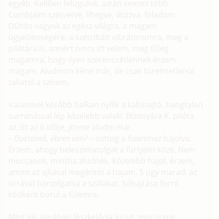
egyéb. Kellően felizgulok, aztán semmi több.
Combjaim szétvetve, lihegve, átizzva, föladom.
Dühös vagyok az egész világra, a magam
ügyetlenségére, a szétcibált vibrátoromra, meg a
pilótára is, amiért nincs itt velem, meg főleg
magamra, hogy ilyen szerencsétlennek érzem
magam. Aludnom kéne már, de csak türelmetlenül
zakatol a szívem.
Valamivel később halkan nyílik a kabinajtó, hangtalan
surranással lép közelebb valaki. Bizonyára K. pilóta
az, itt az ő idője, jönne aludni már.
–
Doktornő, ébren van?
– suttog a fülemhez hajolva.
Érzem, ahogy beleszimatolgat a fürtjeim közé. Nem
moccanok, mintha aludnék. Közelebb hajol, érzem,
amint az ajkával megérinti a hajam. S úgy marad, az
orrával borzolgatva a szálakat. Sóhajtása forró
ködként borul a fülemre.
Mint aki álmában fészkelődik kicsit, mocorgok