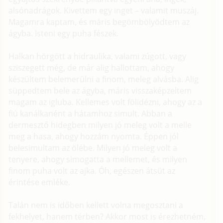
alsónadrágok. Kivettem egy inget – valamit muszáj.
Magamra kaptam, és máris begömbölyödtem az
ágyba. Isteni egy puha fészek.
Halkan hörgött a hidraulika, valami zúgott, vagy
sziszegett még, de már alig hallottam, ahogy
készültem belemerülni a finom, meleg alvásba. Alig
süppedtem bele az ágyba, máris visszaképzeltem
magam az igluba. Kellemes volt fölidézni, ahogy az a
fiú kanálkanént a hátamhoz simult. Abban a
dermesztő hidegben milyen jó meleg volt a melle
meg a hasa, ahogy hozzám nyomta. Éppen jól
belesimultam az ölébe. Milyen jó meleg volt a
tenyere, ahogy simogatta a mellemet, és milyen
finom puha volt az ajka. Óh, egészen átsüt az
érintése emléke.
Talán nem is időben kellett volna megosztani a
fekhelyet, hanem térben? Akkor most is érezhetném,