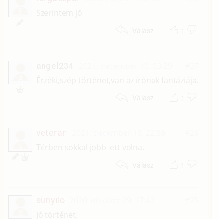
F
Szerintem jó
1
Válasz
angel234
2021. december 19. 03:29
#27
A
Érzéki,szép történet,van az írónak fantáziája.
1
Válasz
veteran
2021. december 18. 22:38
#26
V
Térben sokkal jobb lett volna.
1
Válasz
sunyilo
2020. október 29. 17:42
#25
S
Jó történet.