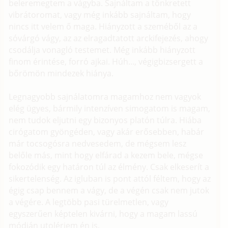
beleremegtem a vágyba. Sajnáltam a tönkretett
vibrátoromat, vagy még inkább sajnáltam, hogy
nincs itt velem ő maga. Hiányzott a szeméből az a
sóvárgó vágy, az az elragadtatott arckifejezés, ahogy
csodálja vonagló testemet. Még inkább hiányzott
finom érintése, forró ajkai. Húh..., végigbizsergett a
bőrömön mindezek hiánya.
Legnagyobb sajnálatomra magamhoz nem vagyok
elég ügyes, bármily intenzíven simogatom is magam,
nem tudok eljutni egy bizonyos platón túlra. Hiába
cirógatom gyöngéden, vagy akár erősebben, habár
már tocsogósra nedvesedem, de mégsem lesz
belőle más, mint hogy elfárad a kezem bele, mégse
fokozódik egy határon túl az élmény. Csak elkeserít a
sikertelenség. Az igluban is pont attól féltem, hogy az
égig csap bennem a vágy, de a végén csak nem jutok
a végére. A legtöbb pasi türelmetlen, vagy
egyszerűen képtelen kivárni, hogy a magam lassú
módján utolérjem én is.