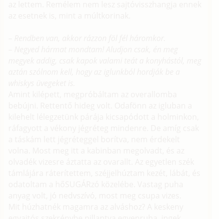
az lettem. Remélem nem lesz sajtóvisszhangja ennek
az esetnek is, mint a múltkorinak.
–
Rendben van, akkor rázzon föl fél háromkor.
–
Negyed hármat mondtam! Aludjon csak, én meg
megyek addig, csak kapok valami teát a konyhástól, meg
aztán szólnom kell, hogy az iglunkból hordják be a
whiskys üvegeket is.
Amint kilépett, megpróbáltam az overallomba
bebújni. Rettentő hideg volt. Odafönn az igluban a
kilehelt lélegzetünk párája kicsapódott a holminkon,
ráfagyott a vékony jégréteg mindenre. De amíg csak
a táskám lett jégréteggel borítva, nem érdekelt
volna. Most meg itt a kabinban megolvadt, és az
olvadék vizesre áztatta az ovarallt. Az egyetlen szék
támlájára ráterítettem, széjjelhúztam kezét, lábát, és
odatoltam a hőSUGÁRzó közelébe. Vastag puha
anyag volt, jó nedvszívó, most meg csupa vizes.
Mit húzhatnék magamra az alváshoz? A keskeny
egyajtós szekrénybe pillantva egyenruha, ingek,