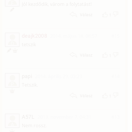
F
Jól kezdődik, várom a folytatást!
1
Válasz
deajk2008
2014. május 18. 08:57
#15
D
tetszik
1
Válasz
papi
2014. április 29. 03:23
#14
P
Tetszik.
1
Válasz
A57L
2013. november 7. 04:31
#13
A
Nem rossz.