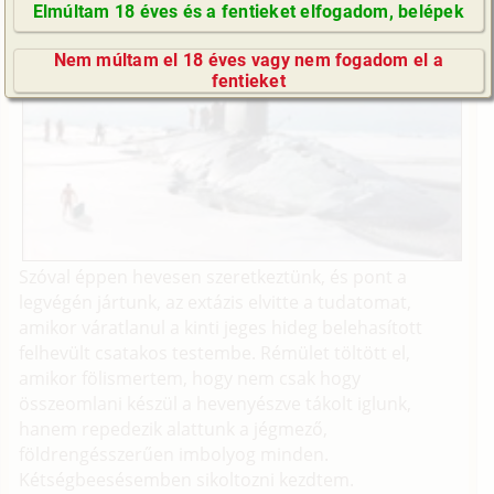
Elmúltam 18 éves és a fentieket elfogadom, belépek
GyIK / FAQ
Nem múltam el 18 éves vagy nem fogadom el a
Impresszum
fentieket
E-mail küldése
Szóval éppen hevesen szeretkeztünk, és pont a
legvégén jártunk, az extázis elvitte a tudatomat,
amikor váratlanul a kinti jeges hideg belehasított
felhevült csatakos testembe. Rémület töltött el,
amikor fölismertem, hogy nem csak hogy
összeomlani készül a hevenyészve tákolt iglunk,
hanem repedezik alattunk a jégmező,
földrengésszerűen imbolyog minden.
Kétségbeesésemben sikoltozni kezdtem.