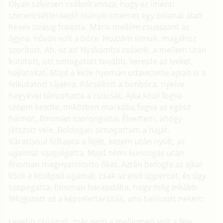
Olyan szívesen csókolt vissza, hogy az iménti
szerencsétlenkedő hiányérzetemet egy pillanat alatt
heves izzásig fokozta. Máris mellém csusszant az
ágyra, hűvös volt a bőre. Hozzám simult, magához
szorított. Ah, ez az! Nyakamba csókolt, a mellem után
kutatott, ott simogatott tovább, kereste az íveket,
hajlatokat. Majd a keze nyomán odavezette ajkait is a
felkutatott tájakra. Rácsókolt a bimbóra, nyelve
hegyével táncoltatta a csúcsát. Ajka közé fogva
szopni kezdte, miközben markába fogva az egész
halmot, finoman szorongatta. Élveztem, ahogy
játszott vele. Boldogan simogattam a haját.
Váratlanul fölkapta a fejét, kezem után nyúlt, az
ujjaimat szagolgatta. Majd némi kuncogás után
finoman megnyalintotta őket. Aztán befogta az ajkai
közé a középső ujjamat, csak az első ujjpercet, és úgy
szopogatta, finoman harapdálta, hogy még inkább
felizgatott az a képzelettársítás, ami beúszott nekem.
Lejjebb csúszott, már nem a melleimen volt a feje,