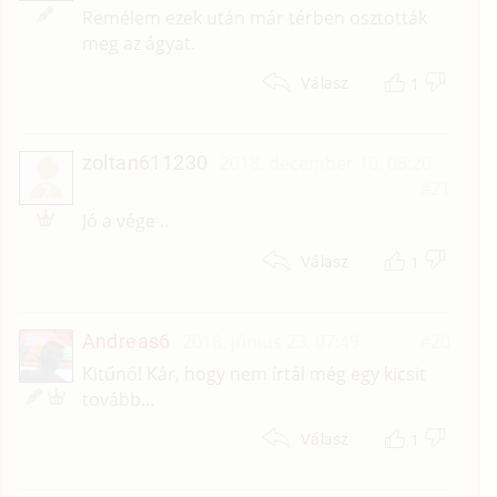
Remélem ezek után már térben osztották
meg az ágyat.
1
Válasz
zoltan611230
2018. december 10. 08:20
#21
Z
Jó a vége ..
1
Válasz
Andreas6
2018. június 23. 07:49
#20
Kitűnő! Kár, hogy nem írtál még egy kicsit
tovább...
1
Válasz