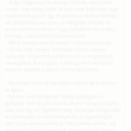
–
Drága hölgyem ez itt nem egy szálloda, ahol szobát
rendel, meg meleg fürdőt. Itt csak annyi kabin van, hogy
mindenkinek jusson ágy. Ez például az elsőtiszt kabinja,
aki szolgálatban van most, és átengedte a helyét.
Az
arcára pillantva láttam, hogy SUGÁRzik róla a derű.
Én meg csak tovább bosszankodtam.
–
Másik kabinba akarok menni!
– indulatoskodtam.
–
Tessék csak, menjen, bármelyik matróz szívesen
befogadja.
Odakintről behallatszott a tengerészek
nevetgélése, kuncogása. Valahogy nem akarózott
kimenni közéjük a pokrócomba öltözötten.
–
Na jól van, akkor itt maradhat maga is, de én alszom
az ágyon.
–
Azt már nem! Mit képzel? Mindig előrángatni a
gyöngébb nemről szóló dumát, amikor könnyű előnyhöz
akar jutni egy nő? Egyébként meg harsányan hangoztatni
a szuverenitást, a női emancipációt, az egyenlőséget?
Nem fogok ezen a kemény és hideg padlón aludni, míg
maga vetett ágyban melegszik. Megosztozunk! Térben