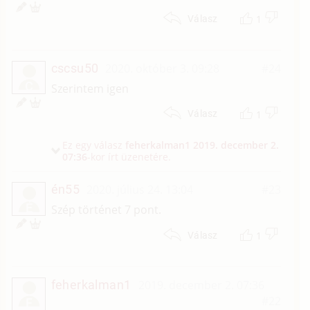
1
Válasz
cscsu50
2020. október 3. 09:28
#24
C
Szerintem igen
1
Válasz
Ez egy válasz
feherkalman1
2019. december 2.
07:36
-kor írt üzenetére.
én55
2020. július 24. 13:04
#23
É
Szép történet 7 pont.
1
Válasz
feherkalman1
2019. december 2. 07:36
#22
F