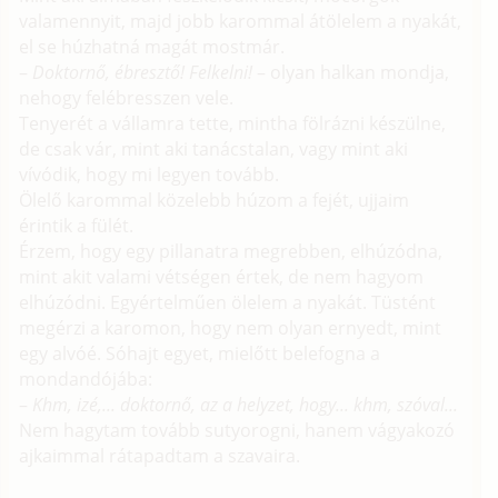
valamennyit, majd jobb karommal átölelem a nyakát,
el se húzhatná magát mostmár.
–
Doktornő, ébresztő! Felkelni!
– olyan halkan mondja,
nehogy felébresszen vele.
Tenyerét a vállamra tette, mintha fölrázni készülne,
de csak vár, mint aki tanácstalan, vagy mint aki
vívódik, hogy mi legyen tovább.
Ölelő karommal közelebb húzom a fejét, ujjaim
érintik a fülét.
Érzem, hogy egy pillanatra megrebben, elhúzódna,
mint akit valami vétségen értek, de nem hagyom
elhúzódni. Egyértelműen ölelem a nyakát. Tüstént
megérzi a karomon, hogy nem olyan ernyedt, mint
egy alvóé. Sóhajt egyet, mielőtt belefogna a
mondandójába:
–
Khm, izé,... doktornő, az a helyzet, hogy... khm, szóval...
Nem hagytam tovább sutyorogni, hanem vágyakozó
ajkaimmal rátapadtam a szavaira.