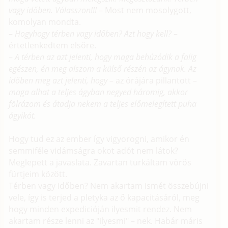
vagy időben. Válasszon!!!
– Most nem mosolygott,
komolyan mondta.
–
Hogyhogy térben vagy időben? Azt hogy kell?
–
értetlenkedtem elsőre.
–
A térben az azt jelenti, hogy maga behúzódik a falig
egészen, én meg alszom a külső részén az ágynak. Az
időben meg azt jelenti, hogy
– az órájára pillantott –
maga alhat a teljes ágyban negyed háromig, akkor
fölrázom és átadja nekem a teljes előmelegített puha
ágyikót.
Hogy tud ez az ember így vigyorogni, amikor én
semmiféle vidámságra okot adót nem látok?
Meglepett a javaslata. Zavartan turkáltam vörös
fürtjeim között.
Térben vagy időben? Nem akartam ismét összebújni
vele, így is terjed a pletyka az ő kapacitásáról, meg
hogy minden expedicióján ilyesmit rendez. Nem
akartam része lenni az "ilyesmi" – nek. Habár máris