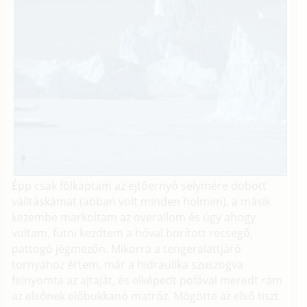
Épp csak fölkaptam az ejtőernyő selymére dobott
válltáskámat (abban volt minden holmim), a másik
kezembe markoltam az overallom és úgy ahogy
voltam, futni kezdtem a hóval borított recsegő,
pattogó jégmezőn. Mikorra a tengeralattjáró
tornyához értem, már a hidraulika szuszogva
felnyomta az ajtaját, és elképedt pofával meredt rám
az elsőnek előbukkanó matróz. Mögötte az első tiszt