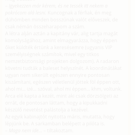
–
Igyekezzen már kérem, és ne tessék itt nekem a
pokrócom alá lesni.
Kuncognak a férfiak, én meg
dühömben minden bosszúnak valót előveszek, de
csak némán összeharapom a szám.
A létra alján aztán a kapitány vár, alig tartja magát
komolyságához, amint elmagyarázza, hogy éppen
őket küldték értünk a keresésemre (ugyanis VIP
személyiségnek számítok, mivel egy titkos
nemzetbiztonsági projekten dolgozom). A radaron
követni tudták a baleset helyszínét. A koordinátákat
ugyan nem sikerült egészen ennyire pontosan
kiszámítani, egészen véletlenül jöttek föl éppen ott,
ahol mi... izé... szóval, ahol mi éppen... khm, voltunk.
Arca elé kapta a kezét, mint aki csak dörzsölgeti az
orrát, de pontosan láttam, hogy a kipukkadni
készülő nevetést palástolja a kezével.
Az egyik kabinajtót nyitotta máris, mutatta, hogy
lépjünk be. A sarkamban belépett a pilóta is.
–
Maga nem ide...
– tiltakoztam.