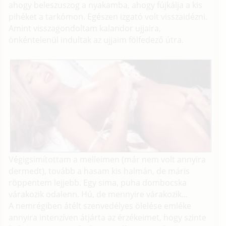
ahogy beleszuszog a nyakamba, ahogy fújkálja a kis
pihéket a tarkómon. Egészen izgató volt visszaidézni.
Amint visszagondoltam kalandor ujjaira,
önkéntelenül indultak az ujjaim fölfedező útra.
Végigsimítottam a melleimen (már nem volt annyira
dermedt), tovább a hasam kis halmán, de máris
röppentem lejjebb. Egy sima, puha dombocska
várakozik odalenn. Hú, de mennyire várakozik...
A nemrégiben átélt szenvedélyes ölelése emléke
annyira intenzíven átjárta az érzékeimet, hogy szinte