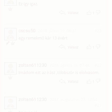
J
Ez így igaz.
1
Válasz
cscsu50
2018. július 19. 08:31
#23
C
egy remekmű kár 13 évért
1
Válasz
zoltan611230
2018. április 16. 07:44
#22
Z
Imádom ezt az írást ,többször is elolvasom.
1
Válasz
zoltan611230
2017. augusztus 27. 12:54
#21
Z