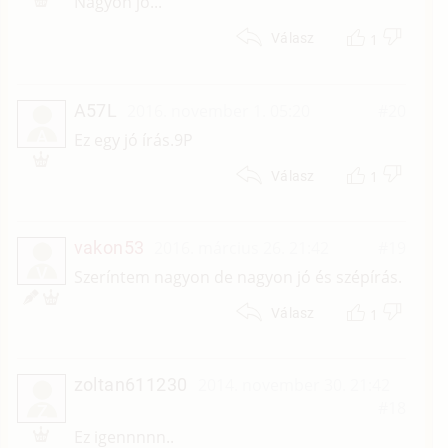
Nagyon jó...
1
Válasz
A57L
2016. november 1. 05:20
#20
A
Ez egy jó írás.9P
1
Válasz
vakon53
2016. március 26. 21:42
#19
V
Szeríntem nagyon de nagyon jó és szépírás.
1
Válasz
zoltan611230
2014. november 30. 21:42
#18
Z
Ez igennnnn..