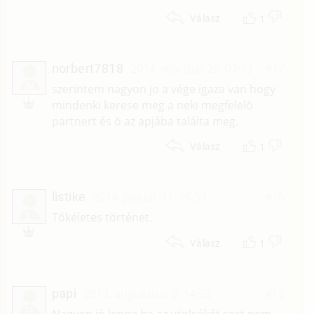
1
Válasz
norbert7818
2014. március 26. 07:13
#17
N
szerintem nagyon jo a vége igaza van hogy
mindenki kerese meg a neki megfelelö
partnert és ö az apjába találta meg.
1
Válasz
listike
2014. január 31. 05:53
#16
L
Tökéletes történet.
1
Válasz
papi
2013. augusztus 8. 14:52
#15
P
Nagyon jó lenne ha az utolsókét sort nem