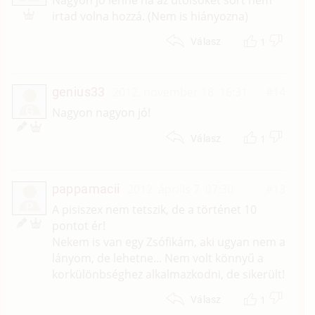
irtad volna hozzá. (Nem is hiányozna)
1
Válasz
genius33
2012. november 18. 16:31
#14
G
Nagyon nagyon jó!
1
Válasz
pappamacii
2012. április 7. 07:30
#13
P
A pisiszex nem tetszik, de a történet 10
pontot ér!
Nekem is van egy Zsófikám, aki ugyan nem a
lányom, de lehetne... Nem volt könnyű a
korkülönbséghez alkalmazkodni, de sikerült!
1
Válasz