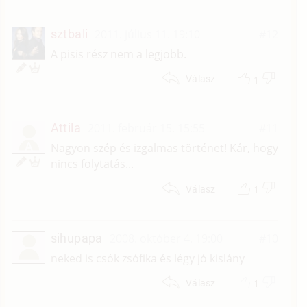
sztbali
2011. július 11. 19:10
#12
A pisis rész nem a legjobb.
1
Válasz
Attila
2011. február 15. 15:55
#11
A
Nagyon szép és izgalmas történet! Kár, hogy
nincs folytatás...
1
Válasz
sihupapa
2008. október 4. 19:00
#10
neked is csók zsófika és légy jó kislány
1
Válasz