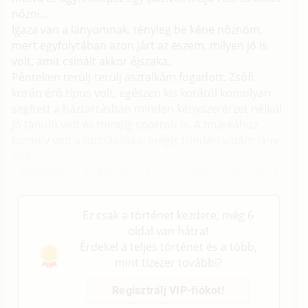
nőzni...
Igaza van a lányomnak, tényleg be kéne nőznöm,
mert egyfolytában azon járt az eszem, milyen jó is
volt, amit csinált akkor éjszaka.
Pénteken terülj-terülj asztalkám fogadott. Zsófi
korán érő típus volt, egészen kis korától komolyan
segített a háztartásban minden kényszerérzet nélkül.
Jó tanuló volt és mindig sportolt is. A munkához
komoly volt a hozzáállása, mégis tündéri vidám lány
volt.
– Megjöttél? – hallottam a konyha felől – kézmosás és
tessék asztalhoz ülni!
Ez csak a történet kezdete, még 6
oldal van hátra!
Érdekel a teljes történet és a több,
mint tízezer további?
Regisztrálj VIP-fiókot!