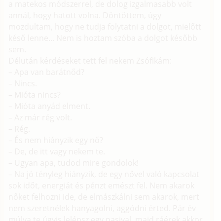
a matekos módszerrel, de dolog izgalmasabb volt
annál, hogy hatott volna. Döntöttem, úgy
mozdultam, hogy ne tudja folytatni a dolgot, mielőtt
késő lenne... Nem is hoztam szóba a dolgot később
sem.
Délután kérdéseket tett fel nekem Zsófikám:
– Apa van barátnőd?
– Nincs.
– Mióta nincs?
– Mióta anyád elment.
– Az már rég volt.
– Rég.
– És nem hiányzik egy nő?
– De, de itt vagy nekem te.
– Ugyan apa, tudod mire gondolok!
– Na jó tényleg hiányzik, de egy nővel való kapcsolat
sok időt, energiát és pénzt emészt fel. Nem akarok
nőket felhozni ide, de elmászkálni sem akarok, mert
nem szeretnélek hanyagolni, aggódni érted. Pár év
múlva te úgyis lelépsz egy pasival, majd ráérek akkor