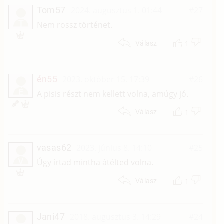
Tom57
2024. augusztus 1. 01:44
#27
T
Nem rossz történet.
1
Válasz
én55
2023. október 15. 17:39
#26
É
A pisis részt nem kellett volna, amúgy jó.
1
Válasz
vasas62
2023. június 8. 14:10
#25
V
Úgy írtad mintha átélted volna.
1
Válasz
Jani47
2018. augusztus 3. 14:29
#24