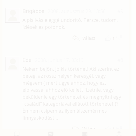
Brigádos
2008. augusztus 29. 13:56
#9
A pisiivás eléggé undorító. Persze, tudom,
ízlések és pofonok.
1
Válasz
Ede
2008. június 17. 03:19
#8
Nekem bejön. Jó kis történet! Aki szerint ez
beteg, az rossz helyen keresgél, vagy
mégsem ( mert ugye ahhoz, hogy ezt
elolvassa, ahhoz elő kellett fizetnie, vagy
beküldenie egy történetet és megnyitni egy
"családi" kategóriával ellátott történetet )?
Én nem csípem az ilyen álszemérmes
finnyáskodást...
1
Válasz