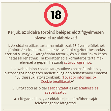
Főoldal
/
Történetek
/
Családi
/
Zsófikám
Történetek
Zsófikám
Képregények
Kérjük, az oldalra történő belépés előtt figyelmesen
Filmek
olvasd el az alábbiakat!
családi
Írók
Szerencsés Apa
Az oldal erotikus tartalma miatt csak 18 éven felülieknek
ajánlott! Az oldal tartalmai az Mttv. által rögzített besorolás
Tölts
szerinti V. vagy VI. kategóriába tartozik, és a kiskorúakra káros
Címkék
hatással lehetnek. Ha korlátoznád a korhatáros tartalmak
Szavazás átlaga:
8.53
pont (
220
szavazat)
fel
elérését a gépen, használj
szűrőprogramot
.
Kereső
Megjelenés:
2008. június 9.
A weboldalon cookie-kat ("sütiket") használunk, hogy
Te
Hossz:
12 939 karakter
biztonságos böngészés mellett a legjobb felhasználói élményt
VIP
nyújthassuk látogatóinknak. (
További információk
)
Elolvasva:
14 420 alkalommal
is!
Cookie beállítások
Fórum
(Minden résztvevő a képzelet szülötte (így nincs vérségi
Elfogadod az oldal
szabályzatát
és az
adatkezelési
kapcsolat közöttük), a valósággal való bármilyen egyezés
szabályzatot
.
Versenyeink
a véletlen műve.)
Elfogadod, hogy az oldalt teljes mértékben saját
Ügyfélszolgálat
felelősségedre látogatod.
Szokás szerint megint elaludtam a TV-t nézve.
Ilyenkor rendszerint ugyan abban a pózban kelek
Írói segédletek