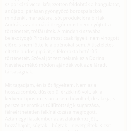
sziporkázó viccei kifejezetten feldobták a hangulatot,
az újabb, párásan gyöngyöző borospalackok
mindenkit maradásra, sőt produkcióra bírtak.
András, az adomázó öregúr most nem nyújtotta
történeteit, tréfái ültek. A mindenki szavába
belekotyogó Piroska most csak figyelt, nem vihogott
előre, s nem lőtte le a poénokat sem. A tiszteletes
eltette büdös pipáját, s félrerakta hittérítő
történeteit. Szóval jót tett nekünk ez a Dorina!
Nevéhez méltó módon ajándék volt az elfáradt
társaságnak.
Mit tagadjam, én is őt figyeltem. Nem az a
hosszúcombú, dúskeblű, érzéki nő volt, aki a
kedvenc típusom, s arca sem bűvölt el, de alakja, s
persze az erotikus túlfűtöttség kisugárzása,
félreérthetetlen felkínálkozása megfogott.
Aztán egy fiatalember az asztalunkhoz jött,
hozzáhajolt, súgtak – búgtak – nevetgéltek. Kicsit