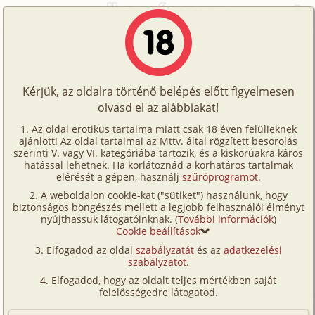
Főoldal
/
Történetek
/
Gruppen
/
A kis "mindenfaló"
Történetek
A kis "mindenfaló"
Képregények
Kérjük, az oldalra történő belépés előtt figyelmesen
Filmek
olvasd el az alábbiakat!
gruppen
,
vibrátor
Írók
M. P. Rya
Az oldal erotikus tartalma miatt csak 18 éven felülieknek
ajánlott! Az oldal tartalmai az Mttv. által rögzített besorolás
Tölts
szerinti V. vagy VI. kategóriába tartozik, és a kiskorúakra káros
Címkék
hatással lehetnek. Ha korlátoznád a korhatáros tartalmak
Szavazás átlaga:
6.96
pont (
25
szavazat)
fel
elérését a gépen, használj
szűrőprogramot
.
Kereső
Megjelenés:
2008. február 12.
A weboldalon cookie-kat ("sütiket") használunk, hogy
Te
Hossz:
15 485 karakter
biztonságos böngészés mellett a legjobb felhasználói élményt
VIP
nyújthassuk látogatóinknak. (
További információk
)
Elolvasva:
4 688 alkalommal
is!
Cookie beállítások
Fórum
Elfogadod az oldal
szabályzatát
és az
adatkezelési
Ezt a kis történetet egy bohém fotós barátom
szabályzatot
.
Versenyeink
mesélte. A sok kalandot megélt férfi
Elfogadod, hogy az oldalt teljes mértékben saját
legemlékezetesebb kalandjaként emlegette
Ügyfélszolgálat
felelősségedre látogatod.
Dorinával való találkozását. Olyan unikumként,
Írói segédletek