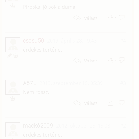
Piroska, jó sok a duma.
1
Válasz
cscsu50
2019. április 28. 19:43
#4
C
érdekes történet
1
Válasz
A57L
2013. szeptember 15. 05:39
#3
A
Nem rossz.
1
Válasz
mackó2009
2012. október 25. 15:03
#2
M
érdekes történet