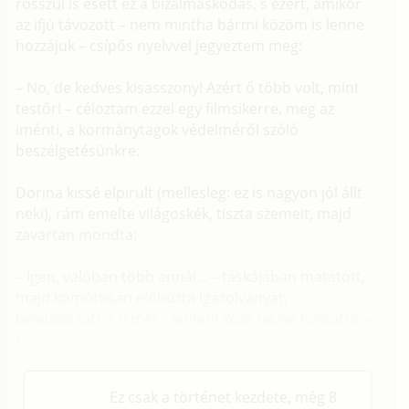
rosszul is esett ez a bizalmaskodás, s ezért, amikor
az ifjú távozott – nem mintha bármi közöm is lenne
hozzájuk – csípős nyelvvel jegyeztem meg:
– No, de kedves kisasszony! Azért ő több volt, mint
testőr! – céloztam ezzel egy filmsikerre, meg az
iménti, a kormánytagok védelméről szóló
beszélgetésünkre.
Dorina kissé elpirult (mellesleg: ez is nagyon jól állt
neki), rám emelte világoskék, tiszta szemeit, majd
zavartan mondta:
– Igen, valóban több annál... – táskájában matatott,
majd komótosan előhúzta igazolványát,
belelapozott, s ismét szemem közé nézve folytatta: –
Ha jól olvasom az írást, akkor az öcsém az illető.
Ez csak a történet kezdete, még 8