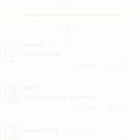
Hozzászólás írásához be kell jelentkezned!
1
vasas62
2023. május 11. 13:29
#7
V
És jött a gyónás.
1
Válasz
én55
2022. november 13. 18:01
#6
É
Kicsit sok a szöveg, de azért jó.
1
Válasz
zoltan611230
2020. december 13. 07:51
#5
Z