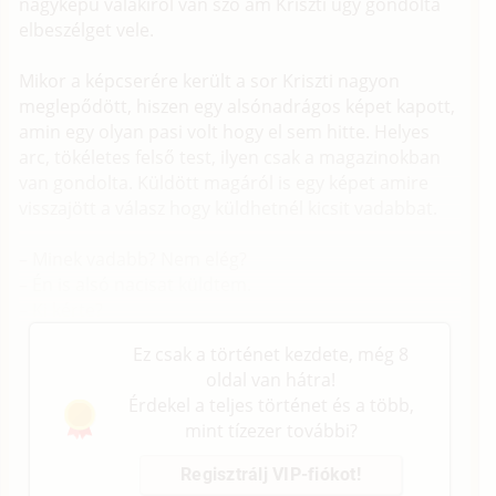
nagyképű valakiről van szó ám Kriszti úgy gondolta
elbeszélget vele.
Mikor a képcserére került a sor Kriszti nagyon
meglepődött, hiszen egy alsónadrágos képet kapott,
amin egy olyan pasi volt hogy el sem hitte. Helyes
arc, tökéletes felső test, ilyen csak a magazinokban
van gondolta. Küldött magáról is egy képet amire
visszajött a válasz hogy küldhetnél kicsit vadabbat.
– Minek vadabb? Nem elég?
– Én is alsó nacisat küldtem.
– Ki kérte?
Ez csak a történet kezdete, még 8
oldal van hátra!
Érdekel a teljes történet és a több,
mint tízezer további?
Regisztrálj VIP-fiókot!