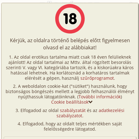
Főoldal
/
Történetek
/
Hetero
/
Az érzelmek átka 1. rész
Történetek
Az érzelmek átka 1. rész
Képregények
Kérjük, az oldalra történő belépés előtt figyelmesen
Filmek
olvasd el az alábbiakat!
hetero
Írók
SimSim
Az oldal erotikus tartalma miatt csak 18 éven felülieknek
ajánlott! Az oldal tartalmai az Mttv. által rögzített besorolás
Tölts
szerinti V. vagy VI. kategóriába tartozik, és a kiskorúakra káros
Címkék
hatással lehetnek. Ha korlátoznád a korhatáros tartalmak
Szavazás átlaga:
6.95
pont (
39
szavazat)
fel
elérését a gépen, használj
szűrőprogramot
.
Kereső
Megjelenés:
2007. november 22.
A weboldalon cookie-kat ("sütiket") használunk, hogy
Te
Hossz:
17 084 karakter
biztonságos böngészés mellett a legjobb felhasználói élményt
VIP
nyújthassuk látogatóinknak. (
További információk
)
Elolvasva:
1 540 alkalommal
is!
Cookie beállítások
Fórum
Elfogadod az oldal
szabályzatát
és az
adatkezelési
Folytatás
Az érzelmek átka 2. rész (hetero)
szabályzatot
.
Versenyeink
Elfogadod, hogy az oldalt teljes mértékben saját
Kriszti egy szép kis csajszi volt. 20 éves, szép barna
Ügyfélszolgálat
felelősségedre látogatod.
haja és aranyos arca volt, a teste kifejezetten szép és
Írói segédletek