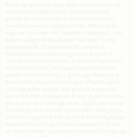
Kriszti úgy gondolta, hogy abból nem lehet baj, ha
megmutatja magát a neten és kacérkodik pár
pasival. Be is jelentkezett és elkezdett nézelődni,
nevetett a neveken, NagyFaszúPasi, Méretes@ és
még sok – sok ilyen név. Elkezdett beszélgetni, nem
nagyon válogatott beszélgetett akárkivel. Az első
alkalommal kb. 25 pasi farkát látta képen és
meglepődve tapasztalta, hogy egész jó pasik is
vannak ezeken az oldalakon. Krisztinek megtetszett
ez a chatelés dolog, de magáról leginkább szolid
képeket mutatott ám így is igen nagy sikere volt a
pasik között. Lassan mindennapos elfoglaltságává
vált hogy mikor hazaért leült pár órára a gép elé.
Lassan két hete chatelgetett és már jó pár ismerőse
volt a neten de kiszúrt egy nevet, NagyFarkúFocista.
Gondolt egyet és írt neki, ilyen nevekre eddig úgyse
kattintott magától. A srác válaszolt és beszélgetésbe
kezdtek, kiderült hogy 17 éves budapesti és focizik,
azt érezni lehetett az interneten keresztül is hogy egy