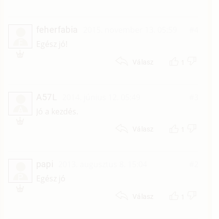
feherfabia
2015. november 13. 05:59
#4
F
Egész jó!
1
Válasz
A57L
2014. június 12. 05:49
#3
A
Jó a kezdés.
1
Válasz
papi
2013. augusztus 8. 15:04
#2
P
Egész jó
1
Válasz