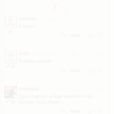
1
vasas62
2023. április 24. 13:35
#7
V
Érzelem?
1
Válasz
én55
2022. október 21. 11:28
#6
É
Érdekes a kezdés.
1
Válasz
Andreas6
2020. május 19. 06:45
#5
Egy jó dugásért el fogja veszíteni a régi
barátját. Ha ez megéri...
1
Válasz