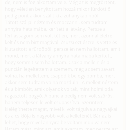
de, nem is foglalkoztam vele. Még az is megtörtént,
hogy véletlen benyitottam hozzá mikor fürdött ő
pedig pont akkor szállt ki a zuhanykabinból.
Tátott szájjal néztem és moccanni, sem tudtam
annyira hatalmába, kerített a látvány. Persze a
férfiasságom sem volt tétlen, mert azonnal életre
kelt és nem bírt magával. Zsuzsi ezt észre is vette és
kiutasított a fürdőből, persze én nem hallottam, amit
mond, mert a látvány annyira hatalmába kerített,
hogy semmit sem hallottam. Csak a mellein és a
puncián legeltettem a szemem, még az sem zavart
volna, ha mellettem, csapódik be egy bomba, mert
akkor sem tudtam volna mozdulni. A melleit néztem
és a bimbóit, amik olyanok voltak, mint holmi oda
ragasztott bogyó. A puncia pedig nem volt szőrös,
hanem teljesen le volt csupaszítva. Szerintem,
kielégíthette magát, mivel ki volt tágulva a nagyajkai
és a csiklója is nagyobb volt a kelleténél. Bár az is
lehet, hogy mivel annyira be voltam indulva nem
láttam mást, mint azt, amit akartam, meg persze azt