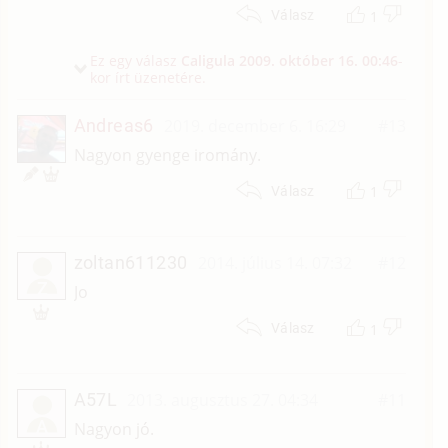
1
Válasz
Ez egy válasz
Caligula
2009. október 16. 00:46
-
kor írt üzenetére.
Andreas6
2019. december 6. 16:29
#13
Nagyon gyenge iromány.
1
Válasz
zoltan611230
2014. július 14. 07:32
#12
Z
Jo
1
Válasz
A57L
2013. augusztus 27. 04:34
#11
A
Nagyon jó.