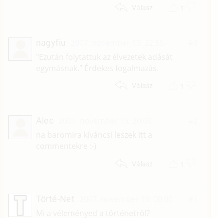
1
Válasz
nagyfiu
2007. november 19. 22:55
#3
"Ezután folytattuk az élvezetek adását
egymásnak." Érdekes fogalmazás.
1
Válasz
Alec
2007. november 19. 20:08
#2
na baromira kíváncsi leszek itt a
commentekre :-)
1
Válasz
Törté-Net
2007. november 19. 00:00
#1
Mi a véleményed a történetről?