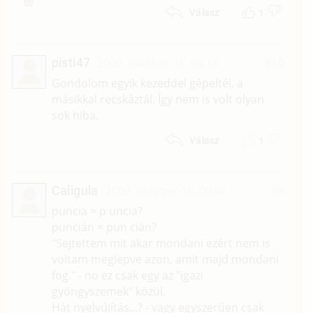
1
Válasz
pisti47
2009. október 16. 06:18
#10
Gondolom egyik kezeddel gépeltél, a
másikkal recskáztál. Így nem is volt olyan
sok hiba.
1
Válasz
Caligula
2009. október 16. 00:46
#9
puncia = p uncia?
puncián = pun cián?
"Sejtettem mit akar mondani ezért nem is
voltam meglepve azon, amit majd mondani
fog." - no ez csak egy az "igazi
gyöngyszemek" közül.
Hát nyelvújítás...? - vagy egyszerűen csak