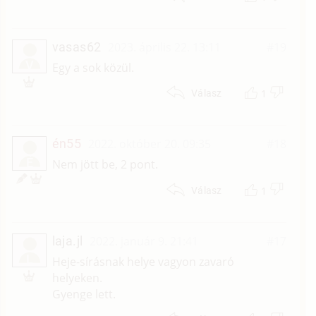
vasas62
2023. április 22. 13:11
#19
V
Egy a sok közül.
1
Válasz
én55
2022. október 20. 09:35
#18
É
Nem jött be, 2 pont.
1
Válasz
laja.jl
2022. január 9. 21:41
#17
L
Heje-sírásnak helye vagyon zavaró
helyeken.
Gyenge lett.