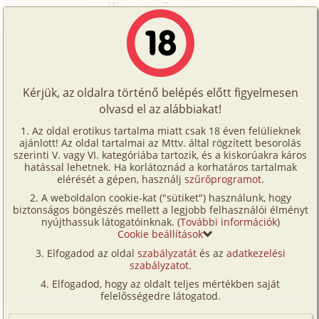
Főoldal
/
Történetek
/
Családi
/
Szép kis család
Történetek
Szép kis család
Képregények
Kérjük, az oldalra történő belépés előtt figyelmesen
Filmek
olvasd el az alábbiakat!
családi
,
anya
,
apa
,
fia
,
lánya
,
testvérek
Írók
Sun
Az oldal erotikus tartalma miatt csak 18 éven felülieknek
ajánlott! Az oldal tartalmai az Mttv. által rögzített besorolás
Tölts
szerinti V. vagy VI. kategóriába tartozik, és a kiskorúakra káros
Címkék
hatással lehetnek. Ha korlátoznád a korhatáros tartalmak
Szavazás átlaga:
7.77
pont (
124
szavazat)
fel
elérését a gépen, használj
szűrőprogramot
.
Kereső
Megjelenés:
2007. november 19.
A weboldalon cookie-kat ("sütiket") használunk, hogy
Te
Hossz:
25 047 karakter
biztonságos böngészés mellett a legjobb felhasználói élményt
VIP
nyújthassuk látogatóinknak. (
További információk
)
Elolvasva:
17 438 alkalommal
is!
Cookie beállítások
Fórum
(Minden résztvevő a képzelet szülötte (így nincs vérségi
Elfogadod az oldal
szabályzatát
és az
adatkezelési
kapcsolat közöttük), a valósággal való bármilyen egyezés
szabályzatot
.
Versenyeink
a véletlen műve.)
Elfogadod, hogy az oldalt teljes mértékben saját
Ügyfélszolgálat
felelősségedre látogatod.
Ez a történet 6 éve történt velem és az óta boldogan
veszek benne részt. A nevem Józsi. Akkor még csak
Írói segédletek