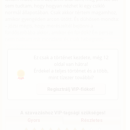
sem tudtam, hogy hogyan nézhet ki egy csikló
normál állapotában. Csak akkor tértem magamhoz,
amikor gyengéden arcon ütött. És dühösen mondta:
– Józsi mégis, hogy merészeltél bejönni a
fürdőszobába akkor, amikor én fürdök? Én persze
nem tudtam mit mondani, és csak hebegtem-
habogtam.
Ez csak a történet kezdete, még 12
oldal van hátra!
Érdekel a teljes történet és a több,
mint tízezer további?
Regisztrálj VIP-fiókot!
A szavazáshoz VIP-tagsági szükséges!
Gyors
Részletes