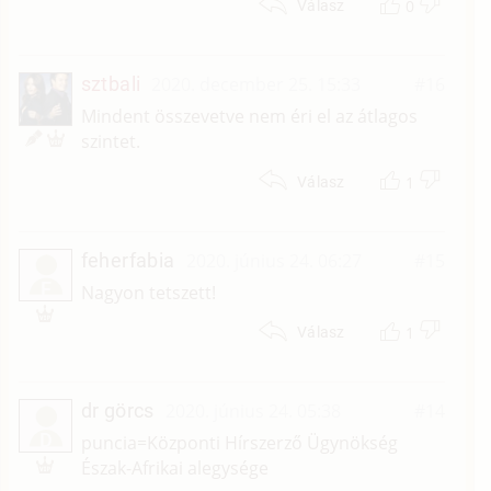
0
Válasz
sztbali
2020. december 25. 15:33
#16
Mindent összevetve nem éri el az átlagos
szintet.
1
Válasz
feherfabia
2020. június 24. 06:27
#15
F
Nagyon tetszett!
1
Válasz
dr görcs
2020. június 24. 05:38
#14
D
puncia=Központi Hírszerző Ügynökség
Észak-Afrikai alegysége