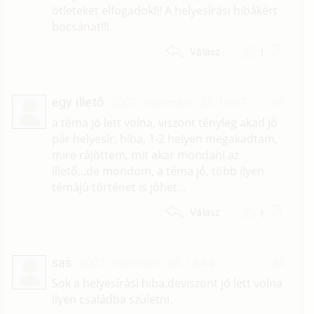
ötleteket elfogadok!!! A helyesírási hibákért
bocsánat!!!
1
Válasz
egy illető
2007. november 22. 16:47
#5
a téma jó lett volna, viszont tényleg akad jó
pár helyesír. hiba, 1-2 helyen megakadtam,
mire rájöttem, mit akar mondani az
illető...de mondom, a téma jó, több ilyen
témájú történet is jöhet...
1
Válasz
sas
2007. november 20. 18:44
#4
Sok a helyesírási hiba,deviszont jó lett volna
ilyen családba születni.