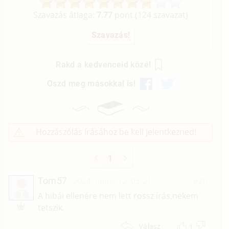
Szavazás átlaga:
7.77
pont (
124
szavazat)
Rakd a kedvenceid közé!
Oszd meg másokkal is!
Hozzászólás írásához be kell jelentkezned!
1
Tom57
2024. július 12. 03:21
#20
T
A hibái ellenére nem lett rossz írás,nekem
tetszik.
1
Válasz