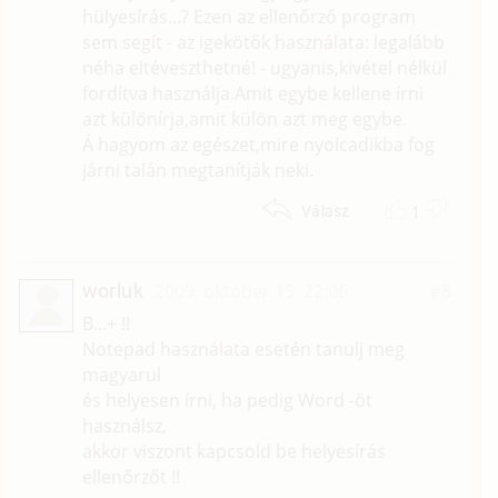
hülyesírás...? Ezen az ellenőrző program
sem segít - az igekötők használata: legalább
néha eltéveszthetné! - ugyanis,kivétel nélkül
fordítva használja.Amit egybe kellene írni
azt különírja,amit külön azt meg egybe.
Á hagyom az egészet,mire nyolcadikba fog
járni talán megtanítják neki.
1
Válasz
worluk
2009. október 15. 22:06
#8
B...+ !!
Notepad használata esetén tanulj meg
magyarul
és helyesen írni, ha pedig Word -öt
használsz,
akkor viszont kapcsold be helyesírás
ellenőrzőt !!