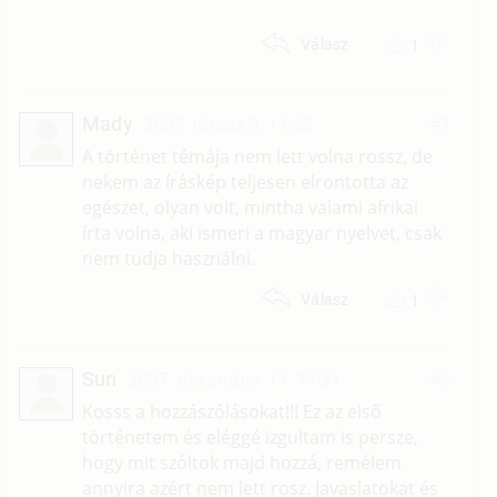
1
Válasz
Mady
2009. június 9. 11:36
#7
A történet témája nem lett volna rossz, de
nekem az íráskép teljesen elrontotta az
egészet, olyan volt, mintha valami afrikai
írta volna, aki ismeri a magyar nyelvet, csak
nem tudja használni.
1
Válasz
Sun
2007. december 11. 17:31
#6
Kosss a hozzászólásokat!!! Ez az első
történetem és eléggé izgultam is persze,
hogy mit szóltok majd hozzá, remélem
annyira azért nem lett rosz. Javaslatokat és