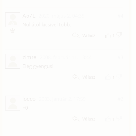
A57L
2020. május 2. 04:35
#4
A
Nullától kicsivel több.
1
Válasz
zimre
2008. február 11. 13:44
#3
Elég gyengus!
1
Válasz
locco
2003. január 2. 17:59
#2
=0
1
Válasz