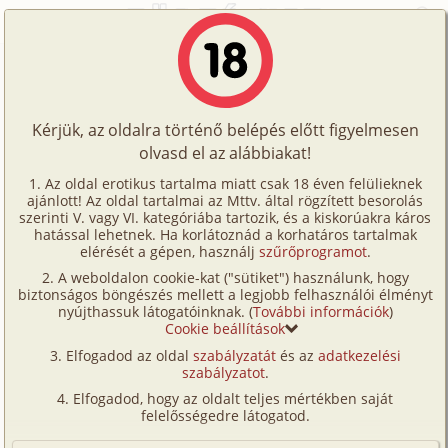
Főoldal
/
Történetek
/
Homo
/
Fürdőbeli élményem - Az első látogatás
Történetek
Fürdőbeli élményem - Az első
Képregények
látogatás
Kérjük, az oldalra történő belépés előtt figyelmesen
Filmek
olvasd el az alábbiakat!
Írók
homo
Az oldal erotikus tartalma miatt csak 18 éven felülieknek
ajánlott! Az oldal tartalmai az Mttv. által rögzített besorolás
Tölts
Ismeretlen
szerinti V. vagy VI. kategóriába tartozik, és a kiskorúakra káros
Címkék
hatással lehetnek. Ha korlátoznád a korhatáros tartalmak
fel
elérését a gépen, használj
szűrőprogramot
.
Szavazás átlaga:
6.7
pont (
61
szavazat)
Kereső
A weboldalon cookie-kat ("sütiket") használunk, hogy
Te
Megjelenés:
2001. szeptember 19.
biztonságos böngészés mellett a legjobb felhasználói élményt
VIP
nyújthassuk látogatóinknak. (
További információk
)
Hossz:
4 530 karakter
is!
Cookie beállítások
Elolvasva:
3 798 alkalommal
Fórum
Elfogadod az oldal
szabályzatát
és az
adatkezelési
szabályzatot
.
Versenyeink
Homoszexuális beállítottságom már egész korán
Elfogadod, hogy az oldalt teljes mértékben saját
nyilvánvalóan megmutatkozott számomra. Én azok
Ügyfélszolgálat
felelősségedre látogatod.
közé tartozom, akik a lányszerepet kedvelik. Első
Írói segédletek