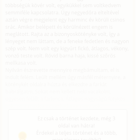
többségük kövér volt, egyikükkel sem voltkedvem
semmiféle kapcsolatra. Úgy negyedóra elteltével
aztán végre megjelent egy harminc év körüli csinos
srác. Amikor belépett és körülnézett engem is
meglátott. Rajta az a bizonyoskötényke volt, így a
lényeget nem láttam, de a feneke fedetlen és nagyon
szép volt. Nem volt egy kigyúrt fickó, átlagos, vékony,
vonzó teste volt. Rövid barna haja, kissé szőrös
mellkasa volt.
Nyilván észrevette mennyire megbámultam, el is
indult felém. Leült mellém úgy másfél méternyire, a
köténykét oldalra húzta és elkezdte a farkát
babrálgatni. Sokat nem kellett neki vacakolni,
ügyesen felállt a farkinca. Átlagos nagyságú fütykös
volt, de a makkja az szokatlanul nagy volt.
Ez csak a történet kezdete, még 3
oldal van hátra!
Érdekel a teljes történet és a több,