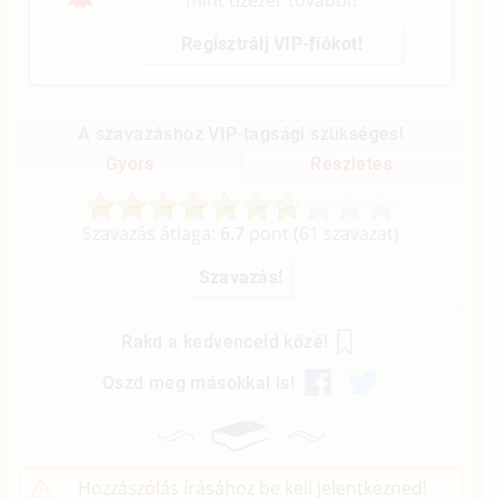
mint tízezer további?
Regisztrálj VIP-fiókot!
A szavazáshoz VIP-tagsági szükséges!
Gyors
Részletes
Szavazás átlaga:
6.7
pont (
61
szavazat)
Rakd a kedvenceid közé!
Oszd meg másokkal is!
Hozzászólás írásához be kell jelentkezned!