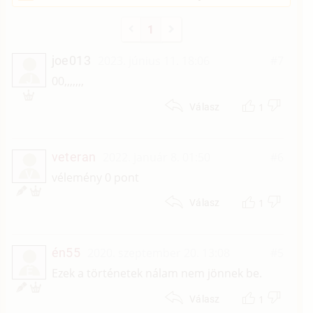
1
joe013
2023. június 11. 18:06
#7
J
00,,,,,,,
1
Válasz
veteran
2022. január 8. 01:50
#6
V
vélemény 0 pont
1
Válasz
én55
2020. szeptember 20. 13:08
#5
É
Ezek a történetek nálam nem jönnek be.
1
Válasz