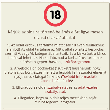
Főoldal
/
Történetek
/
Hetero
/
Találka az irodában
Történetek
Találka az irodában
Képregények
Kérjük, az oldalra történő belépés előtt figyelmesen
Filmek
olvasd el az alábbiakat!
hetero
,
anál
,
iroda
Írók
Ismeretlen
Az oldal erotikus tartalma miatt csak 18 éven felülieknek
ajánlott! Az oldal tartalmai az Mttv. által rögzített besorolás
Tölts
szerinti V. vagy VI. kategóriába tartozik, és a kiskorúakra káros
Címkék
hatással lehetnek. Ha korlátoznád a korhatáros tartalmak
Szavazás átlaga:
6.15
pont (
33
szavazat)
fel
elérését a gépen, használj
szűrőprogramot
.
Kereső
Megjelenés:
2001. június 24.
A weboldalon cookie-kat ("sütiket") használunk, hogy
Te
Hossz:
2 730 karakter
biztonságos böngészés mellett a legjobb felhasználói élményt
VIP
nyújthassuk látogatóinknak. (
További információk
)
Elolvasva:
2 073 alkalommal
is!
Cookie beállítások
Fórum
Elfogadod az oldal
szabályzatát
és az
adatkezelési
Kellemes, nem túl forró nyári nap volt. A madarak
szabályzatot
.
Versenyeink
önfeledten daloltak a hivatal mögötti park fái között,
Elfogadod, hogy az oldalt teljes mértékben saját
a lágy szellő simogatta lombokban.
Ügyfélszolgálat
felelősségedre látogatod.
Holy izgatottan lépett be az iroda ajtaján. Jeff éppen
Írói segédletek