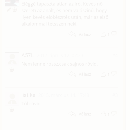
Eléggé tapasztalatlan az író. Kevés nő
szereti az anált, és nem valószínű, hogy
ilyen kevés előkészítés után, már az első
alkalommal tetsszen neki.
1
Válasz
A57L
2017. április 12. 02:33
#4
A
Nem lenne rossz,csak sajnos rövid.
1
Válasz
listike
2015. március 14. 17:48
#3
L
Túl rövid.
1
Válasz