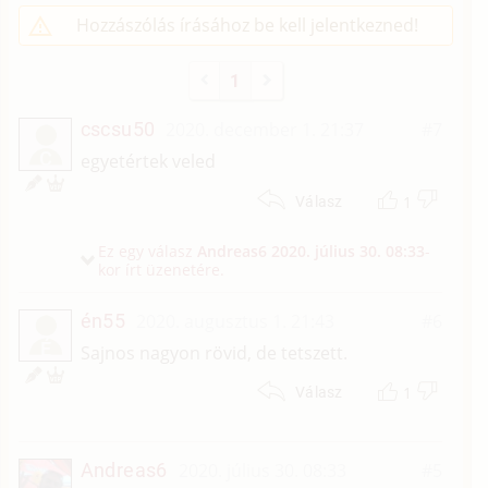
Hozzászólás írásához be kell jelentkezned!
1
cscsu50
2020. december 1. 21:37
#7
C
egyetértek veled
1
Válasz
Ez egy válasz
Andreas6
2020. július 30. 08:33
-
kor írt üzenetére.
én55
2020. augusztus 1. 21:43
#6
É
Sajnos nagyon rövid, de tetszett.
1
Válasz
Andreas6
2020. július 30. 08:33
#5