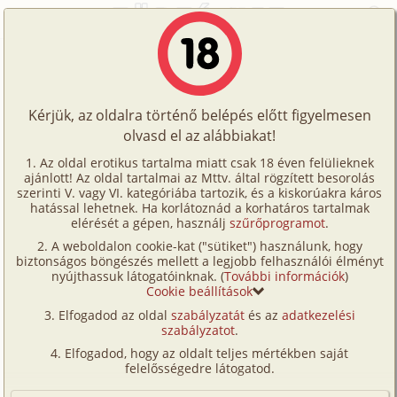
Főoldal
/
Történetek
/
Hetero
/
Késői zárás
Történetek
Késői zárás
Képregények
Kérjük, az oldalra történő belépés előtt figyelmesen
Filmek
olvasd el az alábbiakat!
hetero
Írók
SzexiCicc
Az oldal erotikus tartalma miatt csak 18 éven felülieknek
ajánlott! Az oldal tartalmai az Mttv. által rögzített besorolás
Tölts
szerinti V. vagy VI. kategóriába tartozik, és a kiskorúakra káros
Címkék
hatással lehetnek. Ha korlátoznád a korhatáros tartalmak
Szavazás átlaga:
4.17
pont (
18
szavazat)
fel
elérését a gépen, használj
szűrőprogramot
.
Kereső
Megjelenés:
2007. szeptember 7.
A weboldalon cookie-kat ("sütiket") használunk, hogy
Te
Hossz:
4 400 karakter
biztonságos böngészés mellett a legjobb felhasználói élményt
VIP
nyújthassuk látogatóinknak. (
További információk
)
Elolvasva:
1 559 alkalommal
is!
Cookie beállítások
Fórum
Elfogadod az oldal
szabályzatát
és az
adatkezelési
Ancsa vagyok és eladóként dolgozom egy
szabályzatot
.
Versenyeink
hipermarketben. Általában a polcokat töltöm fel, de
Elfogadod, hogy az oldalt teljes mértékben saját
ha nincs épp ember akkor a kasszába is beugrok.
Ügyfélszolgálat
felelősségedre látogatod.
Hát az életem izgalmaktól mentes, szexuális életem
Írói segédletek