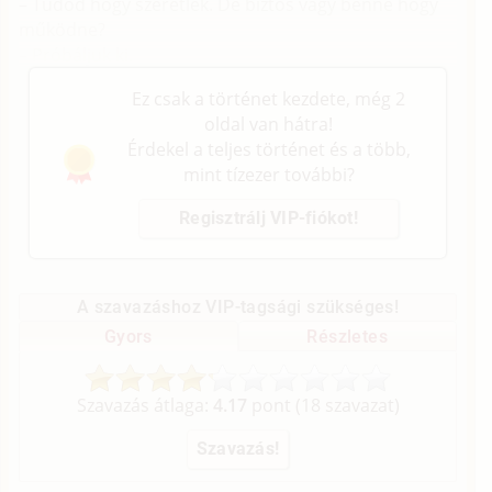
– Tudod hogy szeretlek. De biztos vagy benne hogy
működne?
– Próbáljuk ki.
Ez csak a történet kezdete, még 2
oldal van hátra!
Érdekel a teljes történet és a több,
mint tízezer további?
Regisztrálj VIP-fiókot!
A szavazáshoz VIP-tagsági szükséges!
Gyors
Részletes
Szavazás átlaga:
4.17
pont (
18
szavazat)