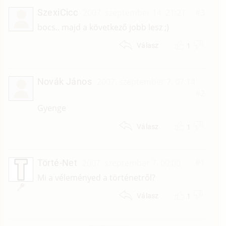
SzexiCicc
2007. szeptember 14. 21:21
#3
bocs.. majd a következő jobb lesz ;)
1
Válasz
Novák János
2007. szeptember 7. 07:14
#2
Gyenge
1
Válasz
Törté-Net
2007. szeptember 7. 00:00
#1
Mi a véleményed a történetről?
1
Válasz