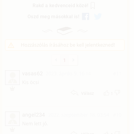
Rakd a kedvenceid közé!
Oszd meg másokkal is!
Hozzászólás írásához be kell jelentkezned!
1
vasas62
2023. április 9. 16:14
#11
V
Kis öcsi
1
Válasz
angel234
2022. szeptember 18. 03:54
#10
A
Nem lett jó.