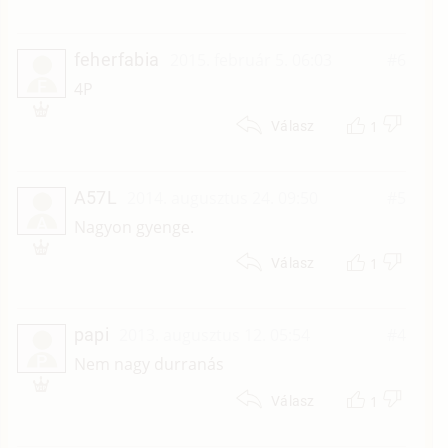
feherfabia
2015. február 5. 06:03
#6
F
4P
1
Válasz
A57L
2014. augusztus 24. 09:50
#5
A
Nagyon gyenge.
1
Válasz
papi
2013. augusztus 12. 05:54
#4
P
Nem nagy durranás
1
Válasz