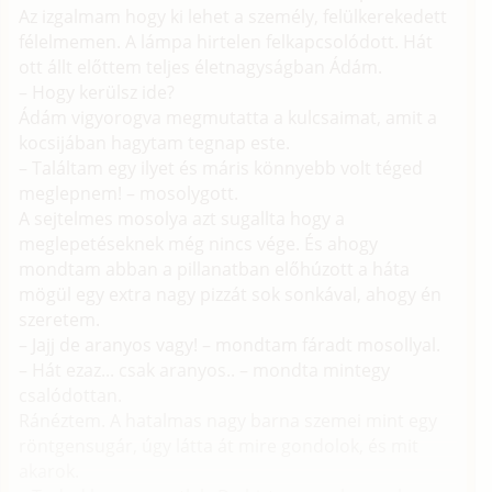
Az izgalmam hogy ki lehet a személy, felülkerekedett
félelmemen. A lámpa hirtelen felkapcsolódott. Hát
ott állt előttem teljes életnagyságban Ádám.
– Hogy kerülsz ide?
Ádám vigyorogva megmutatta a kulcsaimat, amit a
kocsijában hagytam tegnap este.
– Találtam egy ilyet és máris könnyebb volt téged
meglepnem! – mosolygott.
A sejtelmes mosolya azt sugallta hogy a
meglepetéseknek még nincs vége. És ahogy
mondtam abban a pillanatban előhúzott a háta
mögül egy extra nagy pizzát sok sonkával, ahogy én
szeretem.
– Jajj de aranyos vagy! – mondtam fáradt mosollyal.
– Hát ezaz... csak aranyos.. – mondta mintegy
csalódottan.
Ránéztem. A hatalmas nagy barna szemei mint egy
röntgensugár, úgy látta át mire gondolok, és mit
akarok.