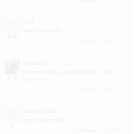
1
Válasz
én55
2022. szeptember 17. 09:42
#9
É
Majd a következő.
1
Válasz
Andreas6
2021. május 18. 07:12
#8
A tartalom tetszik, a kivitel kevésbé - lesz ez
még jobb is!
1
Válasz
zoltan611230
2019. december 2. 05:41
#7
Z
Ez igen ,igazi tulóra.
1
Válasz