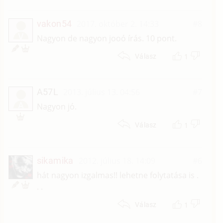
vakon54
2017. október 2. 14:33
#8
V
Nagyon de nagyon jooó írás. 10 pont.
1
Válasz
A57L
2013. július 13. 04:56
#7
A
Nagyon jó.
1
Válasz
sikamika
2012. július 18. 14:09
#6
hát nagyon izgalmas!! lehetne folytatása is .
. .
1
Válasz