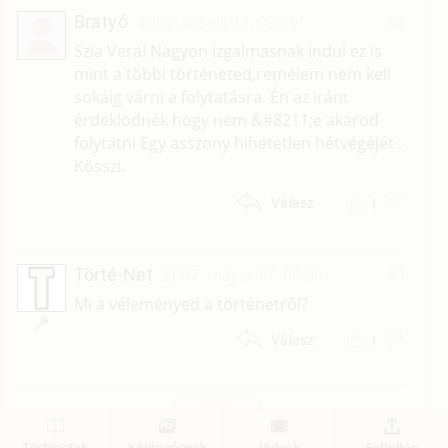
Bratyó
2007. május 17. 09:09
#2
Szia Vera! Nagyon izgalmasnak indul ez is
mint a többi történeted,remélem nem kell
sokáig várni a folytatásra. Én az iránt
érdeklodnék hogy nem &#8211;e akarod
folytatni Egy asszony hihetetlen hétvégéjét .
Kösszi.
1
Válasz
Törté-Net
2007. május 17. 00:00
#1
Mi a véleményed a történetről?
1
Válasz
1
Történetek
Képregények
Videók
Feltöltés