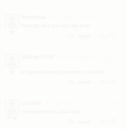
feherfabia
2021. január 18. 08:05
#11
F
Nem jön be a zsarolás! Kár érte!
1
Válasz
zoltan611230
2020. november 27. 06:06
#10
Z
A vége rossz,nem szeretem a zsarolást.
1
Válasz
cscsu50
2019. április 12. 14:13
#9
C
nem szeretem az aljasságot
1
Válasz