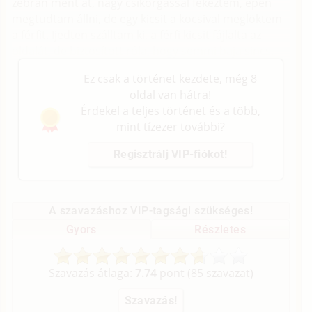
zebrán ment át, nagy csikorgással fékeztem, épen
megtudtam állni, de egy kicsit a kocsival meglöktem
a férfit. Ijedten szálltam ki, a férfi kicsit fájlalta az
oldalát, de biztosított róla, hogy semmi baja sincs.
Ez csak a történet kezdete, még 8
oldal van hátra!
Érdekel a teljes történet és a több,
mint tízezer további?
Regisztrálj VIP-fiókot!
A szavazáshoz VIP-tagsági szükséges!
Gyors
Részletes
Szavazás átlaga:
7.74
pont (
85
szavazat)