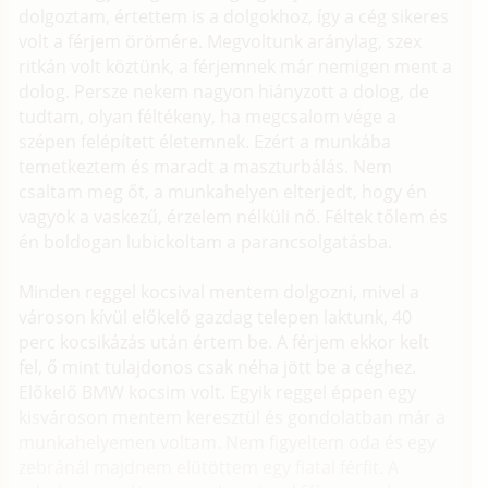
dolgoztam, értettem is a dolgokhoz, így a cég sikeres
volt a férjem örömére. Megvoltunk aránylag, szex
ritkán volt köztünk, a férjemnek már nemigen ment a
dolog. Persze nekem nagyon hiányzott a dolog, de
tudtam, olyan féltékeny, ha megcsalom vége a
szépen felépített életemnek. Ezért a munkába
temetkeztem és maradt a maszturbálás. Nem
csaltam meg őt, a munkahelyen elterjedt, hogy én
vagyok a vaskezű, érzelem nélküli nő. Féltek tőlem és
én boldogan lubickoltam a parancsolgatásba.
Minden reggel kocsival mentem dolgozni, mivel a
városon kívül előkelő gazdag telepen laktunk, 40
perc kocsikázás után értem be. A férjem ekkor kelt
fel, ő mint tulajdonos csak néha jött be a céghez.
Előkelő BMW kocsim volt. Egyik reggel éppen egy
kisvároson mentem keresztül és gondolatban már a
munkahelyemen voltam. Nem figyeltem oda és egy
zebránál majdnem elütöttem egy fiatal férfit. A