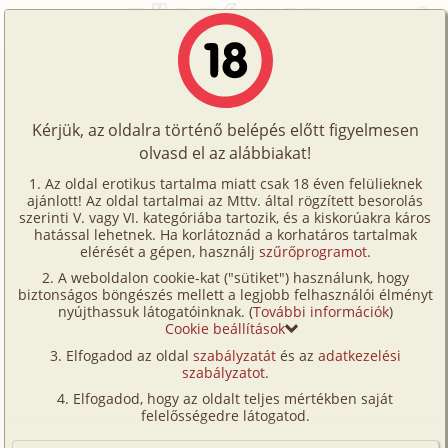
Főoldal
/
Történetek
/
Gruppen
/
Egy karrier vége és kezdete
Történetek
Egy karrier vége és kezdete
Képregények
Kérjük, az oldalra történő belépés előtt figyelmesen
Filmek
olvasd el az alábbiakat!
gruppen
,
anál
,
dp/
szendvics
Írók
Vera
Az oldal erotikus tartalma miatt csak 18 éven felülieknek
ajánlott! Az oldal tartalmai az Mttv. által rögzített besorolás
Tölts
szerinti V. vagy VI. kategóriába tartozik, és a kiskorúakra káros
Címkék
hatással lehetnek. Ha korlátoznád a korhatáros tartalmak
Szavazás átlaga:
7.74
pont (
85
szavazat)
fel
elérését a gépen, használj
szűrőprogramot
.
Kereső
Megjelenés:
2007. május 17.
A weboldalon cookie-kat ("sütiket") használunk, hogy
Te
Hossz:
15 717 karakter
biztonságos böngészés mellett a legjobb felhasználói élményt
VIP
nyújthassuk látogatóinknak. (
További információk
)
Elolvasva:
7 566 alkalommal
is!
Cookie beállítások
Fórum
Elfogadod az oldal
szabályzatát
és az
adatkezelési
35 éves nő vagyok, egy nagy cég igazgatónője.
szabályzatot
.
Versenyeink
Férjem a cég tulajdonosa gazdag, elismert ember.
Elfogadod, hogy az oldalt teljes mértékben saját
Nálam majd 25 évvel idősebb. 8 évvel ezelőtt történt,
Ügyfélszolgálat
felelősségedre látogatod.
hogy a férjem megismert. Egy másik cégnél
Írói segédletek