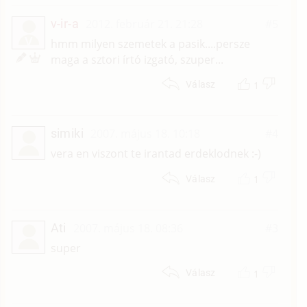
v-ir-a
2012. február 21. 21:28
#5
V
hmm milyen szemetek a pasik....persze
maga a sztori írtó izgató, szuper...
1
Válasz
simiki
2007. május 18. 10:18
#4
vera en viszont te irantad erdeklodnek :-)
1
Válasz
Ati
2007. május 18. 08:36
#3
super
1
Válasz