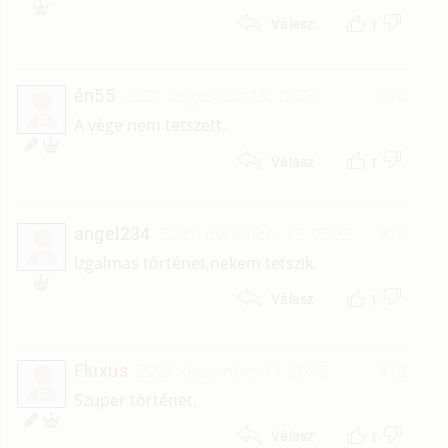
1
Válasz
én55
2022. augusztus 15. 12:33
#14
É
A vége nem tetszett.
1
Válasz
angel234
2021. december 12. 03:22
#13
A
Izgalmas történet,nekem tetszik.
1
Válasz
Fluxus
2021. december 11. 20:42
#12
F
Szuper történet.
1
Válasz