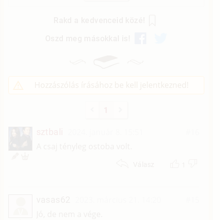
Rakd a kedvenceid közé!
Oszd meg másokkal is!
Hozzászólás írásához be kell jelentkezned!
1
sztbali
2024. január 8. 15:51
#16
A csaj tényleg ostoba volt.
1
Válasz
vasas62
2023. március 21. 14:20
#15
V
Jó, de nem a vége.