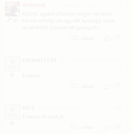
Andreas6
2021. január 20. 08:42
#11
Kitűnő, egyéni stílusban megírt történet.
Persze mindig van egy-két fanyalgó, velük
ne törődjél! Disznók elé gyöngyöt...
1
Válasz
zoltan611230
2019. szeptember 18. 01:33
#10
Z
Érdekes.
1
Válasz
A57L
2019. január 25. 02:47
#9
A
Érdekes,de nem jó.
1
Válasz