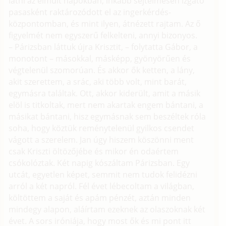
látni az elmúlt napokban, inkább sejtelmesen izgató
pasasként raktározódott el az ingerkérdés-
központomban, és mint ilyen, átnézett rajtam. Az ő
figyelmét nem egyszerű felkelteni, annyi bizonyos.
– Párizsban láttuk újra Krisztit, – folytatta Gábor, a
monotont – másokkal, másképp, gyönyörűen és
végtelenül szomorúan. És akkor ők ketten, a lány,
akit szerettem, a srác, aki több volt, mint barát,
egymásra találtak. Ott, akkor kiderült, amit a másik
elöl is titkoltak, mert nem akartak engem bántani, a
másikat bántani, hisz egymásnak sem beszéltek róla
soha, hogy köztük reménytelenül gyilkos csendet
vágott a szerelem. Jan úgy hiszem köszönni ment
csak Kriszti öltözőjébe és mikor én odaértem
csókolóztak. Két napig kószáltam Párizsban. Egy
utcát, egyetlen képet, semmit nem tudok felidézni
arról a két napról. Fél évet lébecoltam a világban,
költöttem a saját és apám pénzét, aztán minden
mindegy alapon, aláírtam ezeknek az olaszoknak két
évet. A sors iróniája, hogy most ők és mi pont itt