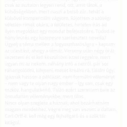
csak az asztalon legyen rend, ott, amit látok, a
külsőségekben, mert riaszt a belső zűr, tehát a
külsővel kompenzálni vágyom. Rájöttem a szóvégi
véletlen rímek okára, a felületes, hirtelen írás ad
ilyen megoldást egy mondat befejezésére. Tudod te
hány leütés egy közepesre szerkesztett novella?
Ügyelj a téma mellett a fogyaszthatóságra – kaptam
az utasítást, ahogy a témát. Verseny után négy órát
vezettem és el kell készülnöm ezzel reggelre, mert
ugyan mi az nekem, néhány infó a netről, pár sor
ráhangolódni, kifejteni, mesét kreálni rá, tálalni úgy,
igaznak hasson a példázat, nem formálni véleményt
– nem vagy te olyan nagy ember – így van, csak egy
eszköz, hangulatkeltő. Talán ezért szerettem bele az
öntudatlan véleményekbe, mert tilos.
Nincs olyan szeglete a háznak, ahol bezárhatnám
magam mindehhez. Végre meg van viszont a dallam,
Carl Orff-é, kell még egy fejhallgató és a szűk tér
kitágul.