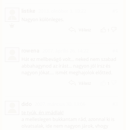
listike
2013. október 3. 10:22
#5
L
Nagyon különleges.
1
Válasz
rowena
2007. április 26. 14:22
#4
Hát ez mellbevágó volt... neked nem szabad
abbahagynod az írást... nagyon jól írsz és
nagyon jókat.... ismét meghajolok előtted.
1
Válasz
dido
2007. március 30. 13:06
#3
te tyúk, én imádlak!
a melleslegen bukkantam rád, azonnal ki is
olvatsalak, ide nem nagyon járok, vhogy