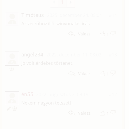
1
Timóteus
2025. december 24. 05:04
#14
T
A szerzőhöz illő színvonalas írás
1
Válasz
angel234
2022. december 11. 03:02
#13
A
Jó volt,érdekes történet.
1
Válasz
én55
2022. augusztus 2. 09:19
#12
É
Nekem nagyon tetszett.
1
Válasz