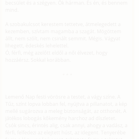
becsület és a szégyen. Ők hárman. És én, és bennem
mind.
A szobakulcsot kerestem tettetve, átmelegedett a
kezemben, szívtam magamba a szagát. Mögöttem
állt, nem szólt, nem csinált semmit. Mégis. Vágyat
lihegett, édeskés lehelettel.
Ó, férfi, még azelőtt eldől a női élvezet, hogy
hozzáérsz. Sokkal korábban.
Lemenő Nap festi vörösre a testet, a vágy színe. A
Tűz, színt lopva lobban fel, nyújtva a pillanatot, a kép
mellé sugározva a meleg biztonságát, az otthonét. A
játékos lobogás kőkemény harchoz ad díszletet.
Csók sincs, érintés alig, csak annyi, ahogy a vadász, a
férfi, felfedezi az elejtett húst, az idegent. Tenyerébe