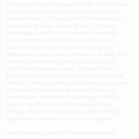
erőt gyűjtsön, hogy elvegye a másikét. A lány tartása
gyengül, szerető kéz ringatja, majd az ellágyultat
finoman lefekteti, ő maradjon felül. A mesterséges
nap melege és fénye, a sóvárgó test, a nő teste
visszhangozza a hőt, és a színét. Már egyiküknek
sincs semmi más, csak a másik, sajátjuk torzan
tökéletes tükörképe. A csók puha, még az, még
felfedezően óvatos, lassú. Hirtelen marad abba, hisz
van még új, hódítandó. A lány arcát és a lágy ívű
csípő táncát kapkodja a vizuál, a pillanat, mikor a
gátat jelentő utolsó leheletkönnyű szövet megválik
viselőjétől, mikor a combok szétnyílnak, megmutatva
a titkok útját. Fel és le játszik az újon, hallja a nő
örömsóhajait, de leköti az érzés, ahogy a nőt is a
sajátja, hogy érez. Húsok illata muzsikál és úgy
csókolja, ahogy az előbb a száját, s a féltenyérnyi
ágyék lüktet ritmustalant, akár a tűz ropogása.
Ekkor váratlanul a vad felül. Homályos tekintete