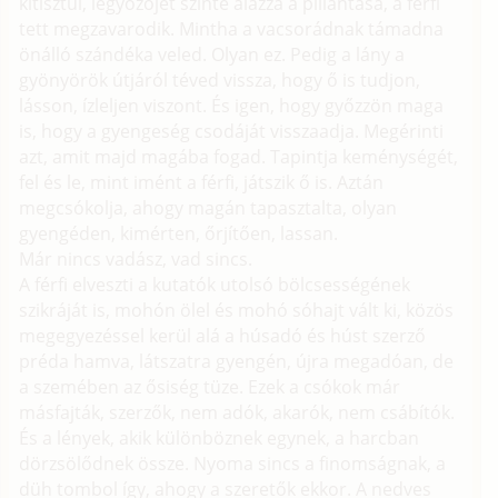
kitisztul, legyőzőjét szinte alázza a pillantása, a férfi
tett megzavarodik. Mintha a vacsorádnak támadna
önálló szándéka veled. Olyan ez. Pedig a lány a
gyönyörök útjáról téved vissza, hogy ő is tudjon,
lásson, ízleljen viszont. És igen, hogy győzzön maga
is, hogy a gyengeség csodáját visszaadja. Megérinti
azt, amit majd magába fogad. Tapintja keménységét,
fel és le, mint imént a férfi, játszik ő is. Aztán
megcsókolja, ahogy magán tapasztalta, olyan
gyengéden, kimérten, őrjítően, lassan.
Már nincs vadász, vad sincs.
A férfi elveszti a kutatók utolsó bölcsességének
szikráját is, mohón ölel és mohó sóhajt vált ki, közös
megegyezéssel kerül alá a húsadó és húst szerző
préda hamva, látszatra gyengén, újra megadóan, de
a szemében az ősiség tüze. Ezek a csókok már
másfajták, szerzők, nem adók, akarók, nem csábítók.
És a lények, akik különböznek egynek, a harcban
dörzsölődnek össze. Nyoma sincs a finomságnak, a
düh tombol így, ahogy a szeretők ekkor. A nedves