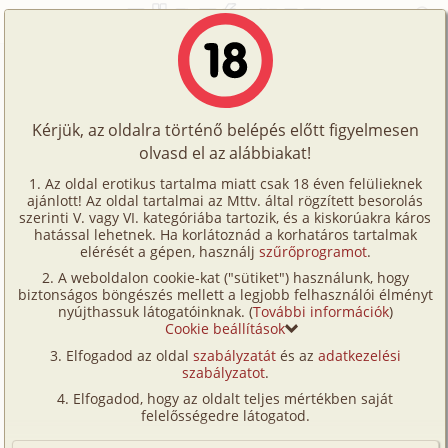
Főoldal
/
Történetek
/
Hetero
/
Keresztbe lakott szívek
Történetek
Keresztbe lakott szívek
Képregények
Kérjük, az oldalra történő belépés előtt figyelmesen
Filmek
olvasd el az alábbiakat!
hetero
Írók
lököttyúk
Az oldal erotikus tartalma miatt csak 18 éven felülieknek
ajánlott! Az oldal tartalmai az Mttv. által rögzített besorolás
Tölts
szerinti V. vagy VI. kategóriába tartozik, és a kiskorúakra káros
Címkék
hatással lehetnek. Ha korlátoznád a korhatáros tartalmak
Szavazás átlaga:
6.82
pont (
33
szavazat)
fel
elérését a gépen, használj
szűrőprogramot
.
Kereső
Megjelenés:
2007. március 27.
A weboldalon cookie-kat ("sütiket") használunk, hogy
Te
Hossz:
15 359 karakter
biztonságos böngészés mellett a legjobb felhasználói élményt
VIP
nyújthassuk látogatóinknak. (
További információk
)
Elolvasva:
5 765 alkalommal
is!
Cookie beállítások
Fórum
Elfogadod az oldal
szabályzatát
és az
adatkezelési
Sötét szemek vágyat ragyognak, indulatok csorognak
szabályzatot
.
Versenyeink
folyami ereimben. Fellobbanó pillanat. A falnak
Elfogadod, hogy az oldalt teljes mértékben saját
támaszkodva ízlelni csókokat.
Ügyfélszolgálat
felelősségedre látogatod.
Legyen a ma neve, gyilkolni fehér papírt hegyes
Írói segédletek