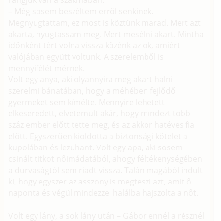
– Még sosem beszéltem erről senkinek.
Megnyugtattam, ez most is köztünk marad. Mert azt
akarta, nyugtassam meg. Mert mesélni akart. Mintha
időnként tért volna vissza közénk az ok, amiért
valójában együtt voltunk. A szerelemből is
mennyifélét mérnek.
Volt egy anya, aki olyannyira meg akart halni
szerelmi bánatában, hogy a méhében fejlődő
gyermeket sem kímélte. Mennyire lehetett
elkeseredett, elvetemült akár, hogy mindezt több
száz ember előtt tette meg, és az akkor hatéves fia
előtt. Egyszerűen kioldotta a biztonsági kötelet a
kupolában és lezuhant. Volt egy apa, aki sosem
csinált titkot nőimádatából, ahogy féltékenységében
a durvaságtól sem riadt vissza. Talán magából indult
ki, hogy egyszer az asszony is megteszi azt, amit ő
naponta és végül mindezzel halálba hajszolta a nőt.
Volt egy lány, a sok lány után – Gábor ennél a résznél