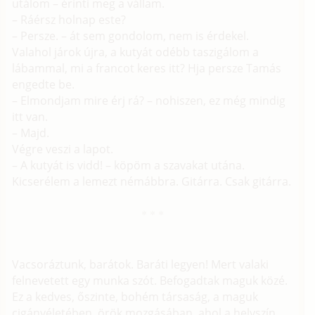
utálom – érinti meg a vállam.
– Ráérsz holnap este?
– Persze. – át sem gondolom, nem is érdekel.
Valahol járok újra, a kutyát odébb taszigálom a
lábammal, mi a francot keres itt? Hja persze Tamás
engedte be.
– Elmondjam mire érj rá? – nohiszen, ez még mindig
itt van.
– Majd.
Végre veszi a lapot.
– A kutyát is vidd! – köpöm a szavakat utána.
Kicserélem a lemezt némábbra. Gitárra. Csak gitárra.
Vacsoráztunk, barátok. Baráti legyen! Mert valaki
felnevetett egy munka szót. Befogadtak maguk közé.
Ez a kedves, őszinte, bohém társaság, a maguk
cigányéletében, örök mozgásában, ahol a helyszín,