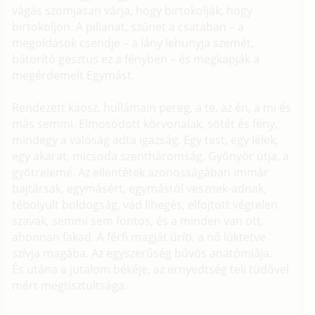
vágás szomjasan várja, hogy birtokolják, hogy
birtokoljon. A pillanat, szünet a csatában – a
megoldások csendje – a lány lehunyja szemét,
bátorító gesztus ez a fényben – és megkapják a
megérdemelt Egymást.
Rendezett káosz, hullámain pereg, a te, az én, a mi és
más semmi. Elmosódott körvonalak, sötét és fény,
mindegy a valóság adta igazság. Egy test, egy lélek,
egy akarat, micsoda szentháromság. Gyönyör útja, a
gyötrelemé. Az ellentétek azonosságában immár
bajtársak, egymásért, egymástól vesznek-adnak,
tébolyult boldogság, vad lihegés, elfojtott végtelen
szavak, semmi sem fontos, és a minden van ott,
ahonnan fakad. A férfi magját üríti, a nő lüktetve
szívja magába. Az egyszerűség bűvös anatómiája.
És utána a jutalom békéje, az ernyedtség teli tüdővel
mért megtisztultsága.