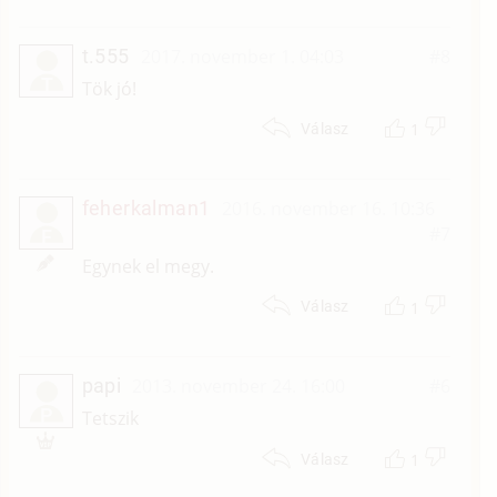
t.555
2017. november 1. 04:03
#8
T
Tök jó!
1
Válasz
feherkalman1
2016. november 16. 10:36
#7
F
Egynek el megy.
1
Válasz
papi
2013. november 24. 16:00
#6
P
Tetszik
1
Válasz