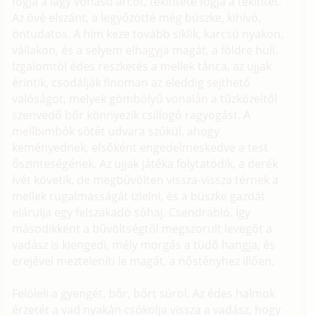
fogja a lágy vonású arcot, tekintete fogja a tekintet.
Az övé elszánt, a legyőzötté még büszke, kihívó,
öntudatos. A hím keze tovább siklik, karcsú nyakon,
vállakon, és a selyem elhagyja magát, a földre hull.
Izgalomtól édes reszketés a mellek tánca, az ujjak
érintik, csodálják finoman az eleddig sejthető
valóságot, melyek gömbölyű vonalán a tűzközeltől
szenvedő bőr könnyezik csillogó ragyogást. A
mellbimbók sötét udvara szűkül, ahogy
keményednek, elsőként engedelmeskedve a test
őszinteségének. Az ujjak játéka folytatódik, a derék
ívét követik, de megbűvölten vissza-vissza térnek a
mellek rugalmasságát ízlelni, és a büszke gazdát
elárulja egy felszakadó sóhaj. Csendrabló. Így
másodikként a bűvöltségtől megszorult levegőt a
vadász is kiengedi, mély morgás a tüdő hangja, és
erejével mezteleníti le magát, a nőstényhez illően.
Felöleli a gyengét, bőr, bőrt súrol. Az édes halmok
érzetét a vad nyakán csókolja vissza a vadász, hogy