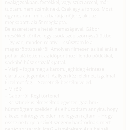
nyakig zsákban, festékkel, vagy szűzi arccal, már
tudtam, nem számít neki. Csak egy a fontos. Most
úgy néz rám, mint a barátja nőjére, akit az
megkapott, aki őt megkapta.
Beleszerettem a hetek némaságával, Gábor
mesékkel körítve, egy csodaszép szörnyszülöttbe.
– Így van, minden relatív. – csúsztam le a
magasröptű székről. Amolyan filmesen az ital árát a
pohár alá tettem, az időponthoz illendő pótlékkal,
sackábé húsz százalék jattal.
– Várj! – fogta meg a karom. Jéghideg érintése
elárulta a jégembert. Az ilyen kéz félelmet, izgalmat,
Érzelmet fog. – Szeretnék beszélni veled.
– Miről?
– Gáborról. Régi történet.
– Krisztinek is elmesélted egyszer igaz, hm? –
hümmögtem szelíden, és elhúzódtam annyira, hogy
a keze, mintegy véletlen, ne legyen rajtam. – Hogy
össze ne törje a szívét szegény barátodnak, mert
nehéz sorsa volt. Igaz? – ismételtem és a hajnali