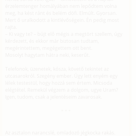
érzelemtenger homályában nem lepődtem volna
meg, ha kést ránt és belém döfi. Elmúlt. Gyorsan.
Mert ő uralkodott a kintlévőségein. Én pedig most
rajta.
– Ki vagy te? – bújt elő mégis a megtört szellem, úgy
kérdezett, és ekkor már biztosan tudtam,
megérintettem, megégettem ott bent.
Mosolyt hagytam hátra neki, keserűt.
Telefonok, üzenetek, kósza, követő tekintet az
utcasarokról. Szegény ember. Úgy lett enyém egy
lélek testestül, hogy hozzá sem értem. Micsoda
elégtétel. Remekül végzem a dolgom, ugye Uram?
Igen, tudom, csak a jelentéseim zavarosak.
Az asztalon narancslé, omladozó jégkocka rakás.