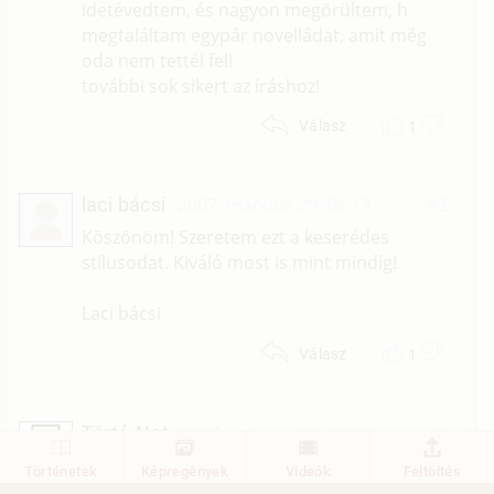
idetévedtem, és nagyon megörültem, h
megtaláltam egypár novelládat, amit még
oda nem tettél fel!
további sok sikert az íráshoz!
1
Válasz
laci bácsi
2007. március 29. 06:13
#2
Köszönöm! Szeretem ezt a keserédes
stílusodat. Kiváló most is mint mindíg!
Laci bácsi
1
Válasz
Törté-Net
2007. március 27. 00:00
#1
Mi a véleményed a történetről?
Történetek
Képregények
Videók
Feltöltés