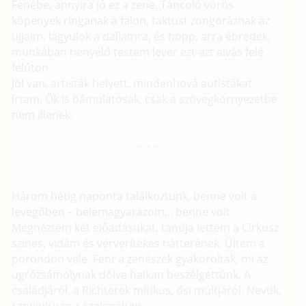
Fenébe, annyira jó ez a zene. Táncoló vörös
köpenyek ringanak a falon, taktust zongoráznak az
ujjaim, lágyulok a dallamra, és hopp, arra ébredek,
munkában henyélő testem lever ezt-azt alvás felé
félúton.
Jól van, artisták helyett, mindenhová autistákat
írtam. Ők is bámulatosak, csak a szövegkörnyezetbe
nem illenek.
Három hétig naponta találkoztunk, benne volt a
levegőben – belemagyarázom... benne volt.
Megnéztem két előadásukat, tanúja lettem a Cirkusz
színes, vidám és vérverítékes hátterének. Ültem a
porondon vele. Fent a zenészek gyakoroltak, mi az
ugrózsámolynak dőlve halkan beszélgettünk. A
családjáról, a Richterek mítikus, ősi múltjáról. Nevük,
rangjuk van a szakmában.