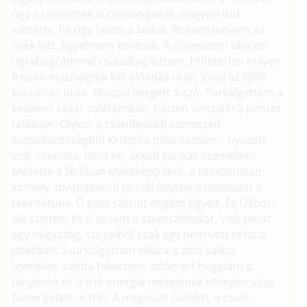
úgy az érzelmek is csaponganak, nagyon tud
szeretni, ha úgy hozza a kedve. Rokonszenvem az
övék lett, figyelmem kevéssé. A szilveszteri táncos
ugrabugrámmal családtag lettem. Hihetetlen milyen
frissen nyüzsögtek két előadás után, jóval az éjféli
koccintás után. Olaszul pergett a szó. Turkálgattam a
kedvenc cézár salátámban, három visszatérő pontot
találtam. Olykor a csendesebb szomszéd
asztalközösségből Krisztire pillantottam – nyúzott
volt, csendes, mint én, árkolt karikás szemekkel.
Mellette a férfiban kiváltképp férfi, a titokzatosan
komoly, divatlaparcú Jannal folyton összeakadt a
tekintetünk. Ő ezek szerint engem figyelt. És Gábor,
aki szintén, és ő sosem a szomszédokat. Volt tehát
egy négyszög, szögeiből csak egy nem vett részt a
játékban. Szurkálgattam villára a zöld saláta
leveleket, sajtba tekertem, aztán ott hagytam a
tányéron és a trió energia mezejének közepén vágy
bizsergetett. A trió. A megcsalt bohém, a csaló