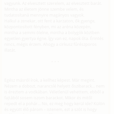
vagyunk. Az elvesztett szerelem, az elvesztett barát.
Mintha az életem jönne szembe velem, és
tudatosítaná mennyire magányos vagyok.
Halkul a zenekar, ott fent a karzaton, ők gyenge,
központosított fényben, mi az aréna közepén,
mintha a semmi ölelne, mintha a bolygók köztben
egyetlen gyertya égne. Így van ez, napok óta. Érintés
nincs, mégis érzem. Ahogy a cirkusz fűrészporos
illatát.
Egész másról írok, a kellhez képest. Már megint.
Nézem a dobozt, narancslé helyett őszibarack... nem
is éreztem a vodkában. Véletlenül vehettem, ebből a
fajtából sosem iszom barackot. Mikor és mitől
repedt el a pohár... No, ez meg hogy kerül ide? Külön
és együtt élő párom – istenem, ezt a szót is hogy