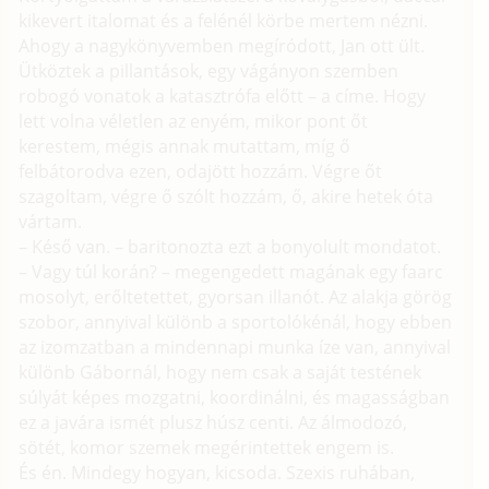
kikevert italomat és a felénél körbe mertem nézni.
Ahogy a nagykönyvemben megíródott, Jan ott ült.
Ütköztek a pillantások, egy vágányon szemben
robogó vonatok a katasztrófa előtt – a címe. Hogy
lett volna véletlen az enyém, mikor pont őt
kerestem, mégis annak mutattam, míg ő
felbátorodva ezen, odajött hozzám. Végre őt
szagoltam, végre ő szólt hozzám, ő, akire hetek óta
vártam.
– Késő van. – baritonozta ezt a bonyolult mondatot.
– Vagy túl korán? – megengedett magának egy faarc
mosolyt, erőltetettet, gyorsan illanót. Az alakja görög
szobor, annyival különb a sportolókénál, hogy ebben
az izomzatban a mindennapi munka íze van, annyival
különb Gábornál, hogy nem csak a saját testének
súlyát képes mozgatni, koordinálni, és magasságban
ez a javára ismét plusz húsz centi. Az álmodozó,
sötét, komor szemek megérintettek engem is.
És én. Mindegy hogyan, kicsoda. Szexis ruhában,