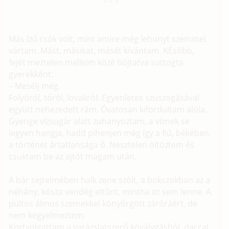
Más ízű csók volt, mint amire még lehunyt szemmel
vártam. Mást, másikat, másét kívántam. KÉsőbb,
fejét meztelen melleim közé bújtatva suttogta
gyerekként:
– Mesélj még.
Folyóról, tóról, lovakról. Egyenletes szuszogásával
együtt nehezedett rám. Óvatosan kifordultam alóla.
Gyenge vízsugár alatt zuhanyoztam, a víznek se
legyen hangja, hadd pihenjen még így a fiú, békében,
a történet ártatlansága ő. Nesztelen öltöztem és
csuktam be az ajtót magam után.
A bár sejtelmében halk zene szólt, a bokszokban az a
néhány, kósza vendég eltűnt, mintha itt sem lenne. A
pultos álmos szemekkel könyörgött záróráért, de
nem kegyelmeztem.
Kortyolgattam a varázslatszerű kóválygásból, daccal