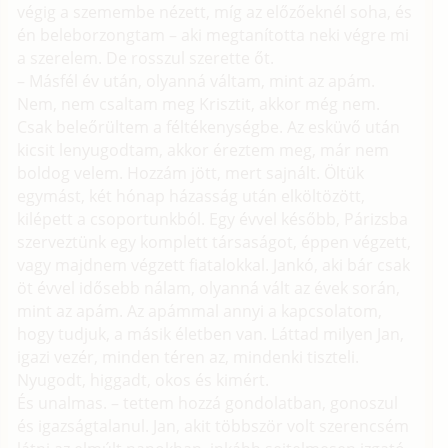
végig a szemembe nézett, míg az előzőeknél soha, és
én beleborzongtam – aki megtanította neki végre mi
a szerelem. De rosszul szerette őt.
– Másfél év után, olyanná váltam, mint az apám.
Nem, nem csaltam meg Krisztit, akkor még nem.
Csak beleőrültem a féltékenységbe. Az esküvő után
kicsit lenyugodtam, akkor éreztem meg, már nem
boldog velem. Hozzám jött, mert sajnált. Öltük
egymást, két hónap házasság után elköltözött,
kilépett a csoportunkból. Egy évvel később, Párizsba
szerveztünk egy komplett társaságot, éppen végzett,
vagy majdnem végzett fiatalokkal. Jankó, aki bár csak
öt évvel idősebb nálam, olyanná vált az évek során,
mint az apám. Az apámmal annyi a kapcsolatom,
hogy tudjuk, a másik életben van. Láttad milyen Jan,
igazi vezér, minden téren az, mindenki tiszteli.
Nyugodt, higgadt, okos és kimért.
És unalmas. – tettem hozzá gondolatban, gonoszul
és igazságtalanul. Jan, akit többször volt szerencsém