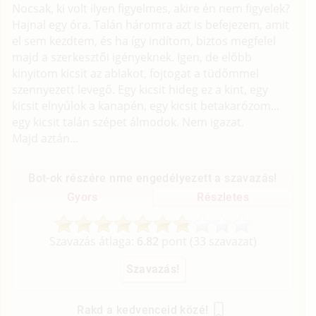
Nocsak, ki volt ilyen figyelmes, akire én nem figyelek?
Hajnal egy óra. Talán háromra azt is befejezem, amit
el sem kezdtem, és ha így indítom, biztos megfelel
majd a szerkesztői igényeknek. Igen, de előbb
kinyitom kicsit az ablakot, fojtogat a tüdőmmel
szennyezett levegő. Egy kicsit hideg ez a kint, egy
kicsit elnyúlok a kanapén, egy kicsit betakarózom...
egy kicsit talán szépet álmodok. Nem igazat.
Majd aztán...
Bot-ok részére nme engedélyezett a szavazás!
Gyors
Részletes
Szavazás átlaga:
6.82
pont (
33
szavazat)
Rakd a kedvenceid közé!