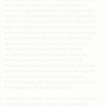
járt, mindent láthatott! Kissé szétrebbenünk, ő
levesz két nagy fürdőlepedőt, és törölgetni kezdjük
egymást, de közben beljebb tántorgunk a szobába.
Az érdes frottír nyomán kipirul bőröm. Mikor odaér,
kaján mosollyal észleli, hogy farkam keménysége az
ijedségtől alábbhagyott, bár e jelenség rögvest javul
szárítgató gondoskodása nyomán. Közben hozzá
igyekszem simulni, mert annyi rengeteg víz után
végre száraz meleget akarok érezni. De még
vízcseppek gyöngyöznek gömbölyű vállain, mert
mohóságomban hanyagul töröltem őt meg.
Derekam köré tekeri a törölközőt, maga pedig olyan
szexi ruhát csinál a magáéból, mint az ókori görög
nőkön volt, és egyik cicijét fedetlenül hagyja.
Tréfásan szája elé tett mutatóujjával akadályt képez
mohó csókjaim elé, és az asztalhoz húz.
– Kell egy kis energia! – mondja cinkos mosollyal, és a
kibontott sajtra mutat. Fűszeres sajt, szeretjük.