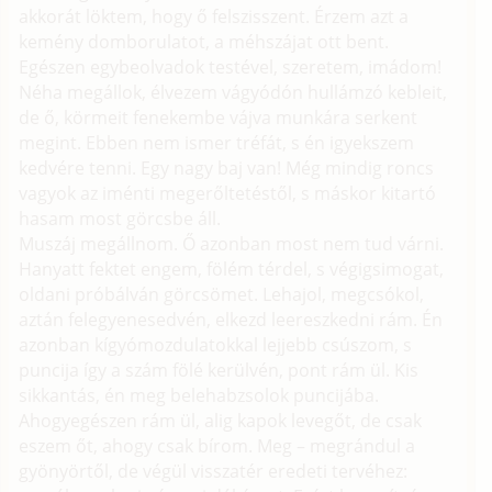
akkorát löktem, hogy ő felszisszent. Érzem azt a
kemény domborulatot, a méhszájat ott bent.
Egészen egybeolvadok testével, szeretem, imádom!
Néha megállok, élvezem vágyódón hullámzó kebleit,
de ő, körmeit fenekembe vájva munkára serkent
megint. Ebben nem ismer tréfát, s én igyekszem
kedvére tenni. Egy nagy baj van! Még mindig roncs
vagyok az iménti megerőltetéstől, s máskor kitartó
hasam most görcsbe áll.
Muszáj megállnom. Ő azonban most nem tud várni.
Hanyatt fektet engem, fölém térdel, s végigsimogat,
oldani próbálván görcsömet. Lehajol, megcsókol,
aztán felegyenesedvén, elkezd leereszkedni rám. Én
azonban kígyómozdulatokkal lejjebb csúszom, s
puncija így a szám fölé kerülvén, pont rám ül. Kis
sikkantás, én meg belehabzsolok puncijába.
Ahogyegészen rám ül, alig kapok levegőt, de csak
eszem őt, ahogy csak bírom. Meg – megrándul a
gyönyörtől, de végül visszatér eredeti tervéhez: