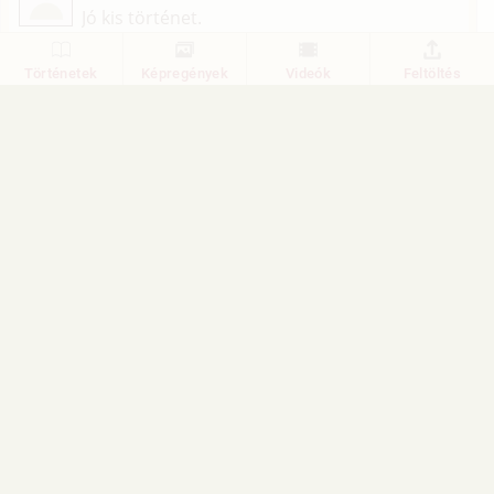
Jó kis történet.
1
Válasz
Történetek
Képregények
Videók
Feltöltés
v-ir-a
2010. március 25. 23:10
#2
egész jó
1
Válasz
Törté-Net
2002. január 17. 18:00
#1
Mi a véleményed a történetről?
1
Válasz
1