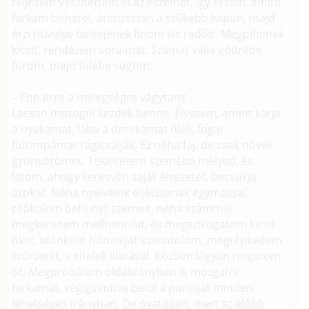
teljesem veszítettem el az eszemet, így érzem, amint
farkam behatol, átcsusszan a szűkebb kapun, majd
érzi hüvelye belsejének finom kis redőit. Megpihenek
kicsit, rendezem soraimat. Számat válla gödrébe
fúrom, majd fülébe súgom:
– Épp erre a melegségre vágytam! -
Lassan mozogni kezdek benne. Élvezem, amint karja
a nyakamat, lába a derekamat öleli, fogai
fülcimpámat rágicsálják. Ez néha fáj, de csak növeli
gyönyörömet. Tekintetem szemébe mélyed, és
látom, ahogy keresvén saját élvezetét, becsukja
azokat. Néha nyelveink eljátszanak egymással,
csókolom behunyt szemeit, néha számmal
megkeresem mellbimbóit, és megszívogatom kicsit
őket. Időnként hónaalját szimatolom, megtépkedem
szörzetét, s eltelek illatával. Közben lágyan ringatom
őt. Megpróbálom oldalirányban is mozgatni
farkamat, végigsimítva belül a punciját minden
lehetséges irányban. De óvatosan, mert az előbb