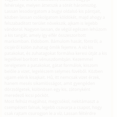
fehérsége, melyen áttetszik a sötét háromszög.
Lassan lesodorgatom a bugyi oldalsó kis pántjait,
közben lassan csókolgatom köldökét, majd ahogy a
felszabadított terület növekszik, ajkam is lejjebb
vándorol. Nagyon lassan, de végül egészen lehúzom
a kis tangát, amely így elfér összeszorított
markomban. Eldobom. Bámulom hasát, föntről, a
cicijéről külön zuhatag ömlik fejemre. A víz kis
patakokat, és zuhatagokat formálva keresi útját a kis
legelővel borított vénuszdombján. Kezemmel
terelgetem a patakokat, gátat formálok, kiiszom
belőle a vizet, legelészem selymes füvéből. Közben
ujjaim elérik kisajkait. Hű, itt nemcsak vizet érzek,
hanem mesés sikamlósságot, amit gyengéden
dörzsölgetek, különösen egy kis, zátonyként
meredező kicsi pöcköt.
Most felhúz magához, megcsókol, nekitámaszt a
csempézett falnak, lejjebb csavarja a csapot, hogy
csak rajtam csurogjon le a víz. Lassan féltérdre