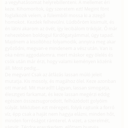
a vegyhatásomat helyrebillenteni. A mellemet éri
keze. Kihomorítok, úgy szeretem ezt! Megint fönt
foglalkozik velem, a füleimből mossa ki a zizegő
homokot. Kezdek felhevülni. Lúdbőröm kisimult, és
én látni akarom az övét, így lecibálom trikóját. Ő már
nehezebben boldogul fürdőgatyámmal, úgy tapad.
Majdnem a kisollóhoz folyamodik, annyira meg akar
győződni, megvan-e mindenem a vész után. Van is
oka némi aggodalomra, mert máskor egy ölelés és
csók után már érzi, hogy valami keményen közénk
áll. Most pedig...
De megvan! Csak az átfázás lassan múló jeleit
mutatja. Kis mosoly, és magához ölel. Keze azonban
ott marad. Mit marad!!! Lágyan, lassan simogatja,
élesztgeti farkamat, és keze lassan megérzi eddig
egészen összezsugorodott, felhúzódott golyóim
súlyát. Miközben ezt méregeti, folyik rajtunk a forró
víz, épp csak a haját nem hagyja elázni, minden hőt,
minden forróságot rámterel. A vizet, a szerelmét,
vágyát. Térdre ereszkedem, előttem bugyija