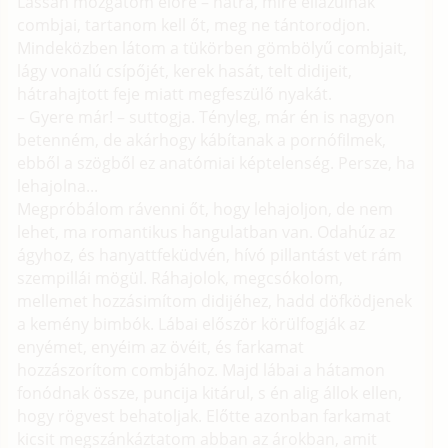
Lassan mozgatom előre – hátra, mire ellazulnak
combjai, tartanom kell őt, meg ne tántorodjon.
Mindeközben látom a tükörben gömbölyű combjait,
lágy vonalú csípőjét, kerek hasát, telt didijeit,
hátrahajtott feje miatt megfeszülő nyakát.
– Gyere már! – suttogja. Tényleg, már én is nagyon
betenném, de akárhogy kábítanak a pornófilmek,
ebből a szögből ez anatómiai képtelenség. Persze, ha
lehajolna...
Megpróbálom rávenni őt, hogy lehajoljon, de nem
lehet, ma romantikus hangulatban van. Odahúz az
ágyhoz, és hanyattfeküdvén, hívó pillantást vet rám
szempillái mögül. Ráhajolok, megcsókolom,
mellemet hozzásimítom didijéhez, hadd döfködjenek
a kemény bimbók. Lábai először körülfogják az
enyémet, enyéim az övéit, és farkamat
hozzászorítom combjához. Majd lábai a hátamon
fonódnak össze, puncija kitárul, s én alig állok ellen,
hogy rögvest behatoljak. Előtte azonban farkamat
kicsit megszánkáztatom abban az árokban, amit