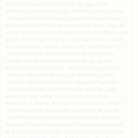
alá, onnan sandítok a tükörbe. Így egyszerre
láthatom, s érezhetem is őt. Szelíden nyomogatom,
emelgetem dudáit, melyek így pont kézreesnek és
most kivételesen nem bosszantom őt azzal, hogy töf
– töföt mondok hozzá. Csókolom formás vállait, egyik
kezem a bimbóját hergeli, amely már peckes, másik
mancsom pedig lejjebb siklik, köröz köldöke körül,
majd belemarkol azóta megszáradt szőrzetébe.
Lejjebb már közel sem száraz, és ahogy ujjaim
besiklanak nagyajkai közé, térdei megroggyannak,
combjai széjjelebb tárulnak, és fülemhez tartott
szájából mély sóhaj hallatszik. Ahogy simogatom
csiklóját, lélegzete egyre mélyebb, lassabb. Egyik
kezemmel egy széket húzok oda, s jobb lábát
fölemelve, ráléphet. Így puncija jól kitárul, s immár
semmi akadálya, hogy eddig útban levő farkamat
hátulról becsúsztassam két combja közé. Farkam
hegye elöl szépen az odatartott tenyeréhez csúszik,
és ő a csiklójához simítja. Nedveink összevegyülnek.