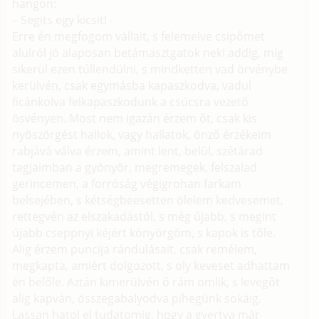
hangon:
– Segits egy kicsit! -
Erre én megfogom vállait, s felemelve csípőmet
alulról jó alaposan betámasztgatok neki addig, míg
sikerül ezen túllendülni, s mindketten vad örvénybe
kerülvén, csak egymásba kapaszkodva, vadul
ficánkolva felkapaszkodunk a csúcsra vezető
ösvényen. Most nem igazán érzem őt, csak kis
nyöszörgést hallok, vagy hallatok, önző érzékeim
rabjává válva érzem, amint lent, belül, szétárad
tagjaimban a gyönyör, megremegek, felszalad
gerincemen, a forróság végigrohan farkam
belsejében, s kétségbeesetten ölelem kedvesemet,
rettegvén az elszakadástól, s még újabb, s megint
újabb cseppnyi kéjért könyörgöm, s kapok is tőle.
Alig érzem puncija rándulásait, csak remélem,
megkapta, amiért dolgozott, s oly keveset adhattam
én belőle. Aztán kimerülvén ő rám omlik, s levegőt
alig kapván, összegabalyodva pihegünk sokáig.
Lassan hatol el tudatomig, hogy a gyertya már