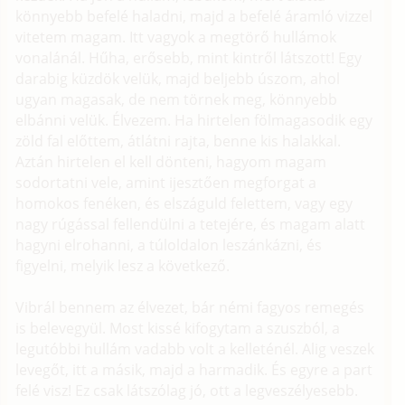
könnyebb befelé haladni, majd a befelé áramló vizzel
vitetem magam. Itt vagyok a megtörő hullámok
vonalánál. Hűha, erősebb, mint kintről látszott! Egy
darabig küzdök velük, majd beljebb úszom, ahol
ugyan magasak, de nem törnek meg, könnyebb
elbánni velük. Élvezem. Ha hirtelen fölmagasodik egy
zöld fal előttem, átlátni rajta, benne kis halakkal.
Aztán hirtelen el kell dönteni, hagyom magam
sodortatni vele, amint ijesztően megforgat a
homokos fenéken, és elszáguld felettem, vagy egy
nagy rúgással fellendülni a tetejére, és magam alatt
hagyni elrohanni, a túloldalon leszánkázni, és
figyelni, melyik lesz a következő.
Vibrál bennem az élvezet, bár némi fagyos remegés
is belevegyül. Most kissé kifogytam a szuszból, a
legutóbbi hullám vadabb volt a kelleténél. Alig veszek
levegőt, itt a másik, majd a harmadik. És egyre a part
felé visz! Ez csak látszólag jó, ott a legveszélyesebb.