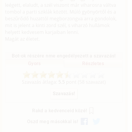
leégett, elaludt, a szél viszont már viharosra váltva
tombol a parti sziklák között. Múló gyönyörtől és a
beszűrődő huzattól megborzongva arra gondolok,
mit is jelent a kinti zord szél, s viharzó hullámok
helyett kedvesem karjaiban lenni.
Magát az életet.
Bot-ok részére nme engedélyezett a szavazás!
Gyors
Részletes
Szavazás átlaga:
5.5
pont (
58
szavazat)
Rakd a kedvenceid közé!
Oszd meg másokkal is!