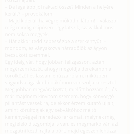
rosszmájúan.
– De legalább jól raktad össze? Minden a helyére
került? – provokálom.
– Majd kiderül, ha végre működni látom! – válaszol
még mindig csípősen. Úgy látszik, szavakkal most
nem sokra megyek.
– Hát akkor tedd sebességbe a szerkentyűt! –
mondom, és vágyakozva hátradőlök az ágyon
becsukott szemmel.
Egy ideig vár, hogy jobban felizgasson, aztán
megérzem kezét, ahogy megoldja derekamon a
törölközőt és lassan lehúzza rólam, miközben
vágyódva ágaskodó dákómon vonszolja keresztül.
Még jobban megvárakoztat, mielőtt hozzám ér, és
már majdnem kinyitom szemem, hogy könyörgő
pillantást vessek rá, de ekkor érzem kutató ujjait,
amint körülfogják egy sebváltóhoz méltó
keménységgel meredező farkamat, melynek még
megfelelő díszgombja is van, és megmarkolván azt
mozgatni kezdi rajta a bőrt, majd egészen lehúzza.