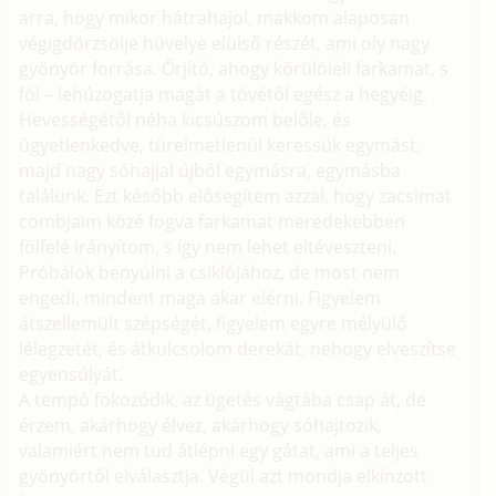
arra, hogy mikor hátrahajol, makkom alaposan
végigdörzsölje hüvelye elülső részét, ami oly nagy
gyönyör forrása. Őrjítő, ahogy körülöleli farkamat, s
föl – lehúzogatja magát a tövétől egész a hegyéig.
Hevességétől néha kicsúszom belőle, és
ügyetlenkedve, türelmetlenül keressük egymást,
majd nagy sóhajjal újból egymásra, egymásba
találunk. Ezt később elősegítem azzal, hogy zacsimat
combjaim közé fogva farkamat meredekebben
fölfelé irányítom, s így nem lehet eltéveszteni.
Próbálok benyúlni a csiklójához, de most nem
engedi, mindent maga akar elérni. Figyelem
átszellemült szépségét, figyelem egyre mélyülő
lélegzetét, és átkulcsolom derekát, nehogy elveszítse
egyensúlyát.
A tempó fokozódik, az ügetés vágtába csap át, de
érzem, akárhogy élvez, akárhogy sóhajtozik,
valamiért nem tud átlépni egy gátat, ami a teljes
gyönyörtől elválasztja. Végül azt mondja elkínzott