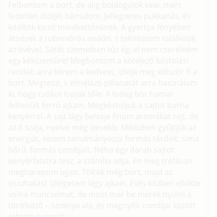
Felbontom a bort, de alig boldogulok vele, mert
fedetlen didijét bámulom. Jellegzetes pukkanás, és
kitöltök kicsit mindkettőnknek. A gyertya fényében
átnézek a rubinvörös nedűn, s tekintetem találkozik
az övével. Sötét szemeiben tűz ég, el nem cserélném
egy kékszeműre! Megbontom a kötelező kóstolási
rendet: arra kérem a kedvest, ízlelje meg először ő a
bort. Megteszi, s elmélázó pillanatát arra használom
ki, hogy csókot lopjak tőle. A hideg bor hamar
felhevült forró ajkain. Megkóstoljuk a sajtot barna
kenyérrel. A sajt lágy belseje finom aromákat rejt, de
az ő szája, nyelve még ízesebb. Miközben gyűjtjük az
energiát, kezem tanulmányozza formás térdeit, sima
bőrű, formás combjait. Néha egy darab sajtot
kenyérfalatra tesz, a számba adja, én meg tréfásan
megharapom ujjait. Töltök még bort, majd az
összhatást ízlelgetem lágy ajkain. Evés közben ellökte
volna mancsomat, de most már be merek nyúlni a
törölköző – szoknya alá, és megnyíló combjai között
elérem punciját.