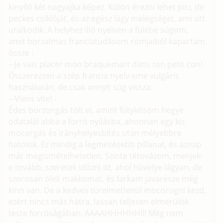
kinyíló két nagyajka képez. Külön érezni lehet pici, de
peckes csiklóját, és az egész lágy melegséget, ami ott
uralkodik. A helyhez illő nyelven a fülébe súgom,
amit borzalmas franciatudásom romjaiból kapartam
össze :
– Je vais placer mon braquemart dans ton petit con!
Összerezzen a szép francia nyelv eme vulgáris
használatán, de csak annyit súg vissza:
– Viens vite! -
Édes borzongás tölt el, amint fütykösöm hegye
odatalál abba a forró nyílásba, ahonnan egy kis
mocorgás és irányhelyesbítés után mélyebbre
hatolok. Ez mindig a legmesésebb pillanat, és aznap
már megismételhetetlen. Szinte tétovázom, menjek-
e tovább, szeretek időzni itt, ahol hüvelye lágyan, de
szorosan öleli makkomat, és farkam javarésze még
kinn van. De a kedves türelmetlenül mocorogni kezd,
ezért nincs más hátra, lassan teljesen elmerülök
teste forróságában. AAAAHHHHHH!!! Még nem