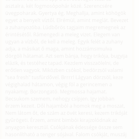
asztalra, két fogmosópohár közé. Szerencsére
üvegpoharak. Gyertya ég. Meghallja, amint köhögök
egyet a benyelt víztől. Elrémül, amint meglát. Bevezet
a zuhanyozóba. Lúdbőrös tagjaim megremegnek az
érintésétől. Rámengedi a meleg vizet. Elegem van
ugyan a vízből, de kell a meleg. Egyik felét a zuhany
adja, a másikat ő maga, amint hozzámsimulva
dörgöli hátamat. Azt sem bánja, hogy trikója, bugyija
elázik, és testéhez tapad. Kezdem visszaölelni, de
erőtlen vagyok. Miközben csókol, bedörzsöl valami
"sea fresh" tusfürdővel. Brrrr! Lágyan dörzsöl, keze
végighalad hátamon, végig föl a gerincemen a
nyakamig. Borzongató. Megmossa hajamat.
Becsukom szemem, nehogy csípjen. Igy jobban
érzem kezeit. Dől hajamból a homok meg a moszat,
Nem látom őt, de szám az övét keresi, kezem trikóját
gyűrögeti. Érzem, amint bimbói kirajzolódnak az
anyagon keresztül. Csókjának édessége össze sem
hasonlítható a tenger sójával. Falom csókját, muszáj