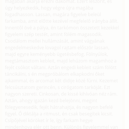
magában akarja érezni dákómat. Ezért leszorít, és
úgy helyezkedik, hogy végre újra magába
fogadhasson. Lassan, magára figyelve beleül
farkamba, amit előtte kezével megfelelő irányba állít.
Innentől övé a pálya, én tarkómon összetett kezekkel
figyelem szép testét, amint fölém magasodik.
Csodálom mellei hullámzását, amint vágyának
engedelmeskedve lovagol rajtam először lassan,
majd egyre keményebb ügetésbefog. Fölnyúlok,
megtámasztom kebleit, majd lehúzom magamhoz a
fejét csókot váltani. Aztán engedi kebleit szám fölött
táncikálni, s én megpróbálom elkapkodni őket
ajkaimmal, és arcomat két didije közé fúrni. Kezemet
felcsúsztatom gerincén, s cirógatom tarkóját. Ezt
nagyon szereti. Cinkosan, de kissé kihívóan néz rám.
Aztán, ahogy igazán kezd belejönni, megint
fölegyenesedik, fejét hátrahajtja, és nagyon befelé
figyel. Ő diktálja a ritmust, én csak besegítek kicsit.
Csípőjével köröket ír le, így farkam hegye
mindenhova elér ott benn. Különös figyelemmel van