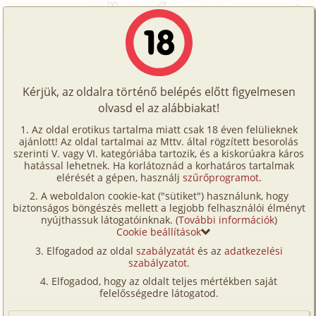
Főoldal
/
Történetek
/
Hetero
/
Halálfélelem és szerelem
Történetek
Halálfélelem és szerelem
Képregények
Kérjük, az oldalra történő belépés előtt figyelmesen
Filmek
olvasd el az alábbiakat!
hetero
,
illusztrált
Írók
kirán
Az oldal erotikus tartalma miatt csak 18 éven felülieknek
ajánlott! Az oldal tartalmai az Mttv. által rögzített besorolás
Tölts
szerinti V. vagy VI. kategóriába tartozik, és a kiskorúakra káros
Címkék
hatással lehetnek. Ha korlátoznád a korhatáros tartalmak
Szavazás átlaga:
5.5
pont (
58
szavazat)
fel
elérését a gépen, használj
szűrőprogramot
.
Kereső
Megjelenés:
2001. június 24.
A weboldalon cookie-kat ("sütiket") használunk, hogy
Te
Hossz:
21 345 karakter
biztonságos böngészés mellett a legjobb felhasználói élményt
VIP
nyújthassuk látogatóinknak. (
További információk
)
Elolvasva:
6 249 alkalommal
is!
Cookie beállítások
Fórum
Elfogadod az oldal
szabályzatát
és az
adatkezelési
Eredeti: Index -
Erotikus fantáziáink
szabályzatot
.
Versenyeink
A nap már majdnem eléri az óceán távoli vonalát.
Elfogadod, hogy az oldalt teljes mértékben saját
Ügyfélszolgálat
felelősségedre látogatod.
Délután még jót fürödtünk, a víz nyugodt volt, de
azóta megerősödött a szél, és mostanra komoly
Írói segédletek