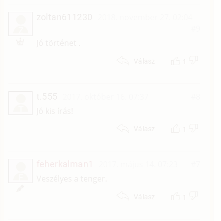
zoltan611230
2018. november 27. 02:04
#9
Z
Jó történet .
1
Válasz
t.555
2017. október 16. 07:37
#8
T
Jó kis írás!
1
Válasz
feherkalman1
2017. május 14. 07:23
#7
F
Veszélyes a tenger.
1
Válasz