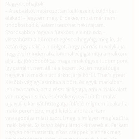
Nagyot sóhajtok.
– A sebváltót határozottan kell kezelni, különben
elakad! – jegyzem meg. Érdekes, most már nem
undokoskodik, valami tetszhet neki rajtam.
Szorosabbra fogva a fütyköst, eleinte oda –
visszahúzza a bőrömet egész a hegyéig, meg le, de
aztán úgy alakítja a dolgot, hogy párnás hüvelykujja
hegyével minden alkalommal végigsimítja a makkom
alját. Ez jóóóóóóó! Ezt magamnak úgyse tudom pont
így csinálni, nem áll rá a kezem. Aztán mutatóujja
hegyével a makk alatti árkot járja körül. That's great!
Később végleg lesimítva a bőrt, és egyik markában
lehúzva tartva, azt a részt cirógatja, ami a makk alatt
van, nagyon sima, és érzékeny. Gyűrűt formálva
ujjaival, e karikát húzogatja fölfelé, mígnem beakad a
makk peremébe, majd lefelé, ahol a farkam
vastagodása miatt szorul meg, s imígyen megfeszíti a
makk bőrét. Szikrázó kéjhullámok öntenek el. Farkam
hegyén harmattiszta, síkos cseppek jelennek meg,