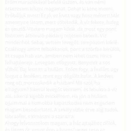
Erőm maradékával befelé úszom, és van némi
érkezésem kifújni magamat. Dehát ki kéne menni.
Próbáljuk most! Ez jó, ez kivitt vagy húsz métert! Már
amennyire látom, mert sötétedik. A víz fekete, hideg
és ijesztő. Vitetem magam kifelé, de most egy pont
fölöttem átboruló példány teljesen beterít. Víz
mindenhol. Sebaj, vettem levegőt, tempózom kifelé.
Csakhogy amint felbukkanok, pont a szörfbe kerülök,
itt csupa hab van, amiben nem lehet úszni, nincs
felhajtóereje. Levegőm elfogyott. Benyelek a sós
vízből. Baj lesz! Itt a hullám. Erőm fogy, a hullám úgy
forgat a fenéken, mint egy döglött halat. A kedves
meg ott morcoskodik a házban! Mit szól, ha
elhagyom? Sikerül levegőt vennem, és lebukva a víz
alá, sikerül kijjebb evickélnem. Ha jön a hullám,
ujjaimmal a homokba kapaszkodva nem engedem
magam besodortatni. A sekély vízbe érve alig tudok
lábraállni, s kimászni a szárazra.
Ahogy felvonszolom magam, a ház ajtajához dőlök,
és látom őt, amint épp a borosüveget teszi az