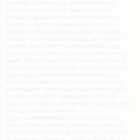
ereszkedik, közben kezei a vállamtól melleimen
keresztül hasamhoz érnek. Egyik keze elidőzik
görcséből alig fellazult hasizmaimom, másik keze
azonban, ahelyett, hogy ágyékomat keresné,
combomra siklik, és gyúrogatja, hogy remegésem
elmúljon. De ez lehetetlen, épphogy egyre jobban
remegek, mert közben, miután konstatálta, hogy
semmi gond a fütykössel, orra hegyével megérinti a
hegyét. Meg kell kapaszkodnom a zuhanycsőben. Ő
finoman három ujjal körülfogja farkamat, és oldalról
nagyon gyengéden belemélyeszti kis fehér fogait.
Ennyire nem kellet volna! Ez biztos büntetés, mert
elcsatangoltam. Most nyelve hegyével méri föl egész
hosszában a tövétől a hegyéig, ahol kis kör után
vissza a másik oldalon. Mit mondjak! Ha ez a cső nem
volna így betiplizve, letépném!
Egyszer csak BBANNNGGG!!! hatalmas csattanás
hallatszik!!! A megerősödő szélben becsapódott az
ajtó. Észre sem vettük, hogy eddig tárva – nyitva volt,
és amilyen kicsi apartman – házikó ez, bárki aki arra