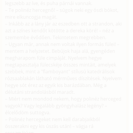
legszebb az íve, és puha párnái vannak.
– Te polinéz hercegnő! – súgok neki egy ósdi bókot,
mire elkuncogja magát.
– Inkább az a lány jár az eszedben ott a strandon, aki
azt a színes kendőt kötötte a dereka köré! – néz a
szemembe évődően. Tekintetem megrebben.
– Ugyan már, annak nem voltak ilyen formás fülei! –
mentem a helyzetet. Bebújok haja alá, gyengéden
megharapom füle cimpáját. Nyelvem hegye
megtapasztalja fülecskéje összes mintáit, amelyek
szebbek, mint a "flamboyant" stílusú katedrálisok
rózsaablakán látható mérműves díszítések. Nyelvem
hegye sót érez az egyik kis barázdában. Még a
délutáni strandolásból maradt.
– Miért nem mondod nekem, hogy polinéz herceged
vagyok? Vagy legalább gyöngyhalász legény? –
élcelődöm suttogva.
– Polinéz hercegeket nem kell darabjaikból
összerakni egy kis úszás után! – vágja rá