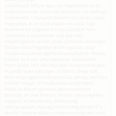
Csókolózunk. Először épp csak megérintem arcát,
majd szája sarkát. Aztán alsó ajkammal – ez valahogy
érzékenyebb – feszegetni kezdem zárt ajkait. Lassan
megnyílnak, és ez összhangban van azzal, hogy
kezemmel borzolgatom puncija szőrzetét. Nem
tolakodom a nyelvemmel, csak épp meg –
megérintgetem az övét, amely játékosan válaszolgat.
Először csak a hegyükkel érintik egymást, majd
összekunkorodnak, egymásba akaszkodnak. Beljebb
hatolok, és érzem sima fogacskáit, nyeldekelem
finom nyálát. Picit elfordítja fejét, kortyol poharából,
én pedig nyaka szépséget csodálom, ahogy iszik.
Most, hogy vigyáznia kell poharára, nehogy leöntse a
hófehér ruháját, én kiszabadítom eddig fedett
keblét, és három ujjammal összecsippentem
bimbóját, de csak finoman. Viszont ruhája végképp
meglazul, és lehullik róla, öléből pedig
széthajtogatom, mint egy finom meleg kenyérről a
kendőt. Kezemet oldalt a tomporára helyezem, ahol