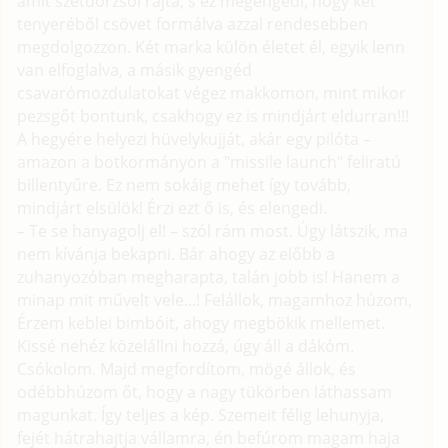
amit szétdörzsöl rajta, s ez megengedi, hogy két
tenyeréből csövet formálva azzal rendesebben
megdolgozzon. Két marka külön életet él, egyik lenn
van elfoglalva, a másik gyengéd
csavarómozdulatokat végez makkomon, mint mikor
pezsgőt bontunk, csakhogy ez is mindjárt eldurran!!!
A hegyére helyezi hüvelykujját, akár egy pilóta –
amazon a botkormányon a "missile launch" feliratú
billentyűre. Ez nem sokáig mehet így tovább,
mindjárt elsülök! Érzi ezt ő is, és elengedi.
– Te se hanyagolj el! – szól rám most. Úgy látszik, ma
nem kívánja bekapni. Bár ahogy az előbb a
zuhanyozóban megharapta, talán jobb is! Hanem a
minap mit művelt vele...! Felállok, magamhoz húzom,
Érzem keblei bimbóit, ahogy megbökik mellemet.
Kissé nehéz közelállni hozzá, úgy áll a dákóm.
Csókolom. Majd megfordítom, mögé állok, és
odébbhúzom őt, hogy a nagy tükörben láthassam
magunkat. Így teljes a kép. Szemeit félig lehunyja,
fejét hátrahajtja vállamra, én befúrom magam haja