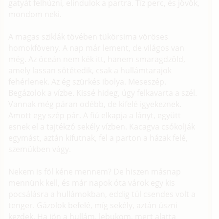
gatyát felhúzni, elindulok a partra. Tíz perc, és jövök,
mondom neki.
A magas sziklák tövében tükörsima vöröses
homokföveny. A nap már lement, de világos van
még. Az óceán nem kék itt, hanem smaragdzöld,
amely lassan sötétedik, csak a hullámtarajok
fehérlenek. Az ég szürkés ibolya. Meseszép.
Begázolok a vízbe. Kissé hideg, úgy felkavarta a szél.
Vannak még páran odébb, de kifelé igyekeznek.
Amott egy szép pár. A fiú elkapja a lányt, együtt
esnek el a tajtékzó sekély vízben. Kacagva csókolják
egymást, aztán kifutnak, fel a parton a házak felé,
szemükben vágy.
Nekem is föl kéne mennem? De hiszen másnap
mennünk kell, és már napok óta várok egy kis
pocsálásra a hullámokban, eddig túl csendes volt a
tenger. Gázolok befelé, míg sekély, aztán úszni
kezdek. Ha jön a hullám, lebukom, mert alatta