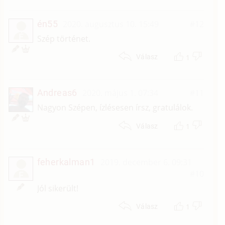
én55
2020. augusztus 10. 15:49
#12
É
Szép történet.
1
Válasz
Andreas6
2020. május 1. 07:34
#11
Nagyon Szépen, ízlésesen írsz, gratulálok.
1
Válasz
feherkalman1
2019. december 6. 09:31
#10
F
Jól sikerült!
1
Válasz