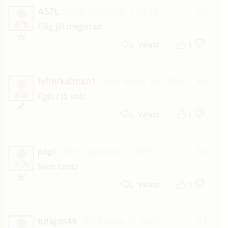
A57L
2014. december 7. 07:49
#6
A
Elég jól megírtad.
1
Válasz
feherkalman1
2014. május 29. 08:56
#5
F
Egész Jó volt!
1
Válasz
papi
2013. november 1. 08:25
#4
P
Nem rossz
1
Válasz
tutajos46
2013. július 11. 20:21
#3