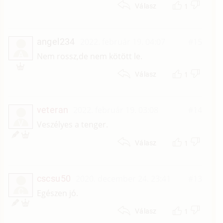
1
Válasz
angel234
2022. február 19. 04:07
#15
A
Nem rossz,de nem kötött le.
1
Válasz
veteran
2022. február 19. 03:08
#14
V
Veszélyes a tenger.
1
Válasz
cscsu50
2020. december 24. 23:41
#13
C
Egészen jó.
1
Válasz