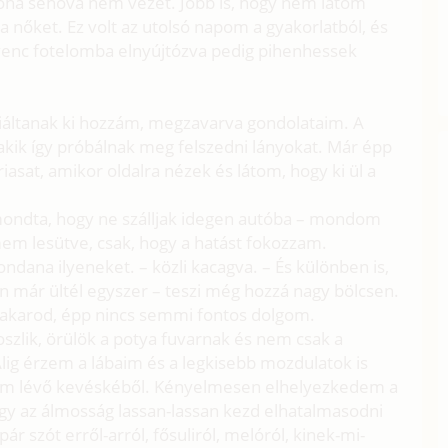
soha sehova nem vezet. Jobb is, hogy nem látom
 a nőket. Ez volt az utolsó napom a gyakorlatból, és
dvenc fotelomba elnyújtózva pedig pihenhessek
 kiáltanak ki hozzám, megzavarva gondolataim. A
 akik így próbálnak meg felszedni lányokat. Már épp
sat, amikor oldalra nézek és látom, hogy ki ül a
ondta, hogy ne szálljak idegen autóba – mondom
mem lesütve, csak, hogy a hatást fokozzam.
na ilyeneket. – közli kacagva. – És különben is,
n már ültél egyszer – teszi még hozzá nagy bölcsen.
k akarod, épp nincs semmi fontos dolgom.
szlik, örülök a potya fuvarnak és nem csak a
lig érzem a lábaim és a legkisebb mozdulatok is
em lévő kevéskéből. Kényelmesen elhelyezkedem a
gy az álmosság lassan-lassan kezd elhatalmasodni
 szót erről-arról, fősuliról, melóról, kinek-mi-