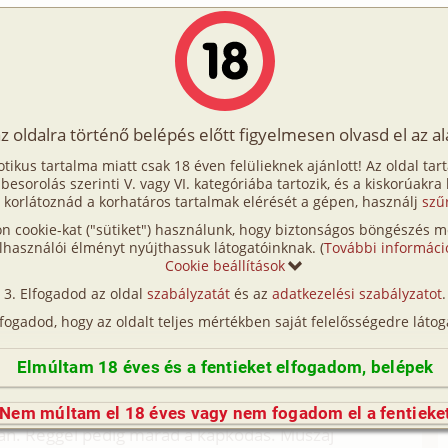
Írók
Tölts fel Te is!
Címkék
Kereső
VIP
Egyéb
az oldalra történő belépés előtt figyelmesen olvasd el az a
Édes!
otikus tartalma miatt csak 18 éven felülieknek ajánlott! Az oldal tar
ók, Édes!
t besorolás szerinti V. vagy VI. kategóriába tartozik, és a kiskorúakra
 korlátoznád a korhatáros tartalmak elérését a gépen, használj
szű
n cookie-kat ("sütiket") használunk, hogy biztonságos böngészés me
 fogok késni... Nem elég, hogy minden a feje tetején
lhasználói élményt nyújthassuk látogatóinknak. (
További informáci
? Repül mappa, toll, párna, csokis és csipszes
Cookie beállítások
dezek alján. Most már tényleg menni kéne. A kulcs?
Elfogadod az oldal
szabályzatát
és az
adatkezelési szabályzatot
.
r gyerünk, a rajtot most lövik. Mégiscsak a
lfogadod, hogy az oldalt teljes mértékben saját felelősségedre látog
ényelmesebb és jóval könnyebb benne rohanni, mint
isszaforduljak gyorsan? Áh, nem, minden perc
Elmúltam 18 éves és a fentieket elfogadom, belépek
? És mégis, mindig ez van... Éjjel persze sokáig fent
 nem alszom már inkább. Mert hülye vagyok. Persze.
Nem múltam el 18 éves vagy nem fogadom el a fentieke
rán. Reggel pedig marad a kapkodás. Muszáj