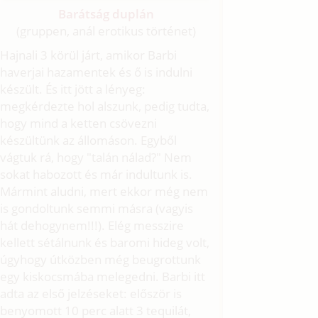
Barátság duplán
(gruppen, anál erotikus történet)
Hajnali 3 körül járt, amikor Barbi
haverjai hazamentek és ő is indulni
készült. És itt jött a lényeg:
megkérdezte hol alszunk, pedig tudta,
hogy mind a ketten csövezni
készültünk az állomáson. Egyből
vágtuk rá, hogy "talán nálad?" Nem
sokat habozott és már indultunk is.
Mármint aludni, mert ekkor még nem
is gondoltunk semmi másra (vagyis
hát dehogynem!!!). Elég messzire
kellett sétálnunk és baromi hideg volt,
úgyhogy útközben még beugrottunk
egy kiskocsmába melegedni. Barbi itt
adta az első jelzéseket: először is
benyomott 10 perc alatt 3 tequilát,