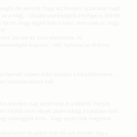
levegőt, de akkorát, hogy azt hiszem, azzal akar majd
se a világ. – Inkább viselkedjünk intelligens, felnőtt
látom, hogy téged más is bánt, nem csak az, hogy
ni?
zért, persze ez sincs ellenemre. Az
ebességbe kapcsol... Idő? Gyorsan az órámra
n lennék valami mást kitalálni a kárpótlásomra...
an, koncentrálnom kell.
os minden csajt ezzel vesz le a lábáról. Persze,
ért inkább nem nézek olyan sokáig a vakítóan zöld
gy odavagyok érte... Vagy ezzel csak magamat
gyakorlatom és akkor már túl sok minden fog a