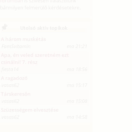
fórumban
is szívesen válaszolunk
bármilyen felmerülő kérdésetekre.
Utolsó aktív topikok
A három muskétás
FamSvitamin
ma 21:21
Apa, én veled szeretném ezt
csinálni! 7. rész
fiesta14
ma 18:56
A ragadozó
vasas62
ma 15:17
Társkeresőn
vasas62
ma 15:08
Szüzességem elvesztése
vasas62
ma 14:58