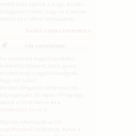
amitől kicsit kipirult a drága. Azután
kifaggatott minket, hogy mi a helyzet
velünk és a nőkkel mostanában.
Tovább a teljes történetre
Írók kerestetnek!
Ha szeretnéd magad kipróbálni
íróként/fordítóként, akkor gyere,
mutasd meg a nagyközönségnek,
hogy mit tudsz!
Minden elfogadott történetért és
képregényért 30 napos VIP tagságit
adunk a Törté-Net-re és a
Goldengate.hu
-ra is!
Bővebb információt az
írói
segédleteknél
találhattok, illetve a