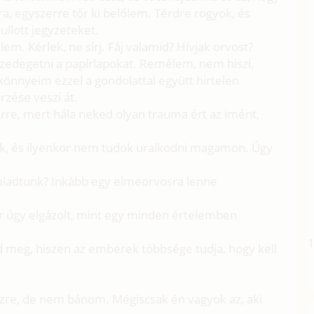
a, egyszerre tőr ki belőlem. Térdre rogyok, és
llott jegyzeteket.
lem. Kérlek, ne sírj. Fáj valamid? Hívjak orvost?
szedegetni a papírlapokat. Remélem, nem hiszi,
 könnyeim ezzel a gondolattal együtt hirtelen
rzése veszi át.
rre, mert hála neked olyan trauma ért az imént,
gyok, és ilyenkor nem tudok uralkodni magamon. Úgy
zaladtunk? Inkább egy elmeorvosra lenne
or úgy elgázolt, mint egy minden értelemben
 meg, hiszen az emberek többsége tudja, hogy kell
tűzre, de nem bánom. Mégiscsak én vagyok az, aki