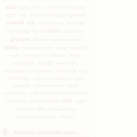
anál
anya
apa
bilincs
anyós
biszex
bizarr
CGI/számítógéppel generált
buli
családi
diák
dp/szendvics
fenekelés
fordítás
férj-feleség
fia
fürdőszoba
gruppen
hermafrodita/transznemű
hetero
homo
híresség
humor
illusztrált
lánya
iroda
középkorú
közlekedés
leszbi
leskelődés
manga-film
megcsalás
mélytorok
maszturbáció
MILF
munkatárs
nagynéni/nagybácsi
néger
nyaralás
nyilvános helyen
rendőr
romantikus
s/m
szabadban-természetben
szűz
szöveg nélküli
szörnyeteg
tanár
tini
testvérek
unokatestvérek
vibrátor
verseny/(társas-)játék
Erotikus történetek ajánló