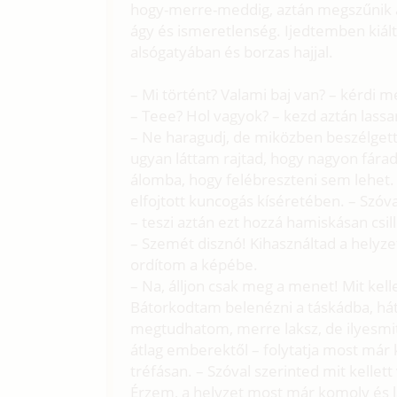
hogy-merre-meddig, aztán megszűnik a
ágy és ismeretlenség. Ijedtemben kiál
alsógatyában és borzas hajjal.
– Mi történt? Valami baj van? – kérdi m
– Teee? Hol vagyok? – kezd aztán lassan
– Ne haragudj, de miközben beszélgett
ugyan láttam rajtad, hogy nagyon fárad
álomba, hogy felébreszteni sem lehet. 
elfojtott kuncogás kíséretében. – Szóv
– teszi aztán ezt hozzá hamiskásan csi
– Szemét disznó! Kihasználtad a helyze
ordítom a képébe.
– Na, álljon csak meg a menet! Mit kell
Bátorkodtam belenézni a táskádba, háth
megtudhatom, merre laksz, de ilyesmit 
átlag emberektől – folytatja most m
tréfásan. – Szóval szerinted mit kelle
Érzem, a helyzet most már komoly és l