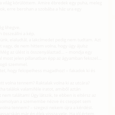
 világ körülöttem. Amire ébredek egy puha, meleg
tok, erre berohan a szobába a ház ura egy
ég lihegve.
 összeállni a kép.
ünk, elaludtál, a lakcímedet pedig nem tudtam. Azt
t vagy, de nem hittem volna, hogy úgy ájulsz
Még az ülést is összenyálaztad... – mondja egy
al most jelen pillanatban épp az ágyamban fekszel...
llogó szemmel.
tet, hogy felcipelhess magadhoz! – fakadok ki és
ett volna tennem? Raktalak volna ki az utcára?
a találok valamiféle iratot, amiből aztán
nem találtam! Úgy látszik, te ebben is eltérsz az
ár komolyan a szemembe nézve és cseppet sem
tt volna tennem? – szegezi nekem újra a kérdést.
assacskán már én élek vissza vele. Ha jól értem