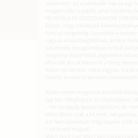
odaérnem, ez a harmadik nap az egy he
magam előtt a papírt, amin hatalmas
FELTÉTELE AZ ÖSSZES NAPON TÖRTÉNŐ 
Érzem, hogy mindezek következménye
fúrni az idegesség. Gyorsítok a tempón
vagyok a buszmegállóban, amikor befo
valaminek, és ugyanolyan erővel patta
tengernyi kiszóródott jegyzetem közep
eltorzult arccal fekszem a hideg bet
értem mi történt. Kába vagyok. Ha jól
Felülök és elkezd bennem tudatosodni a
Aztán valami megzavar kezdődő kétsé
Egy kéz. Megfogom, és segítségével tal
– Ne haragudj, igazán sajnálom, de nem
Most látom csak a kéznek, van gazdája.
ezt nem bocsátom meg csupán a két sz
– Jól érzed magad?
Miért pont ma? Miért kell mindennek ma