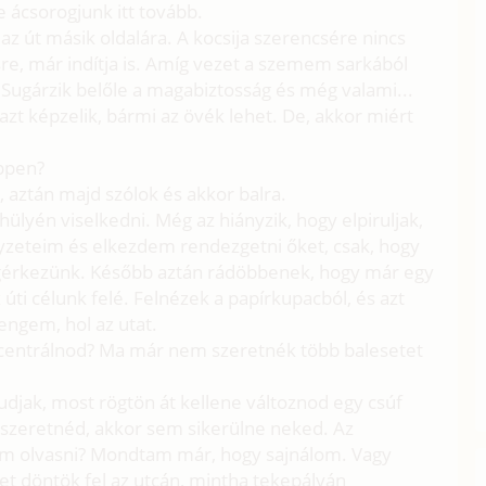
e ácsorogjunk itt tovább.
z út másik oldalára. A kocsija szerencsére nincs
e, már indítja is. Amíg vezet a szemem sarkából
 Sugárzik belőle a magabiztosság és még valami...
 azt képzelik, bármi az övék lehet. De, akkor miért
ppen?
 aztán majd szólok és akkor balra.
ülyén viselkedni. Még az hiányzik, hogy elpiruljak,
gyzeteim és elkezdem rendezgetni őket, csak, hogy
gérkezünk. Később aztán rádöbbenek, hogy már egy
úti célunk felé. Felnézek a papírkupacból, és azt
engem, hol az utat.
centrálnod? Ma már nem szeretnék több balesetet
djak, most rögtön át kellene változnod egy csúf
szeretnéd, akkor sem sikerülne neked. Az
m olvasni? Mondtam már, hogy sajnálom. Vagy
t döntök fel az utcán, mintha tekepályán