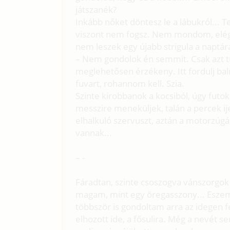
játszanék?
Inkább nőket döntesz le a lábukról..
viszont nem fogsz. Nem mondom, elég h
nem leszek egy újabb strigula a naptá
– Nem gondolok én semmit. Csak azt t
meglehetősen érzékeny. Itt fordulj bal
fuvart, rohannom kell. Szia.
Szinte kirobbanok a kocsiból, úgy futok 
messzire meneküljek, talán a percek ij
elhalkuló szervuszt, aztán a motorzúgá
vannak...
– -
Fáradtan, szinte csoszogva vánszorgok 
magam, mint egy öregasszony... Eszembe
többször is gondoltam arra az idegen fé
elhozott ide, a fősulira. Még a nevét