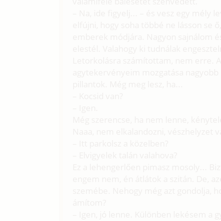
valamiféle balesetet szenvedett.
– Na, ide figyelj... – és vesz egy mély 
elfújni, hogy soha többé ne lásson se ő, 
emberek módjára. Nagyon sajnálom és 
elestél. Valahogy ki tudnálak engesztel
Letorkolásra számítottam, nem erre. A
agytekervényeim mozgatása nagyobb s
pillantok. Még meg lesz, ha...
– Kocsid van?
– Igen.
Még szerencse, ha nem lenne, kénytele
Naaa, nem elkalandozni, vészhelyzet v
– Itt parkolsz a közelben?
– Elvigyelek talán valahova?
Ez a lehengerlően pimasz mosoly... Bizt
engem nem, én átlátok a szitán. De, az
szemébe. Nehogy még azt gondolja, ho
ámítom?
– Igen, jó lenne. Különben lekésem a 