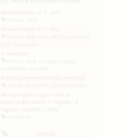
Mások épp ezeket olvassák
Generációkon át 2. rész
hetero, MILF
Generációkon át 1. rész
hetero, diák, idős, MILF, szomszéd,
szűz, megcsalás
A recepciós
hetero, anál, szobalány/
lakáj,
leskelődés, nyaralás
A kishúgom kíváncsisága megőrjít
családi, testvérek, tini, leskelődés
Beteg vagyok vagy ez már a
kapuzárási pánik? 1. fejezet - A
legjobb sógornő 1. rész
családi, tini
Címkék