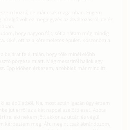
. Teszem hozzá, de már csak magamban. Engem
ízelgő volt ez megjegyzés az átváltozásról, de én
radban.
udom, hogy nagyon fájt, sőt a hátam még mindig
ra. Oké, ott az a kétemeletes épület. Köszönöm a
a bejárat felé, talán, hogy tőle minél előbb
esztő pörgése miatt. Még messziről hallok egy
st. Épp időben érkezem, a többiek már mind itt
ki az épületből. Na, most aztán igazán úgy érzem
 jut erről az a két nappal ezelőtti eset. Azóta
rfira, aki nekem jött akkor az utcán és végül
 sem kérdeztem meg. Áh, megint csak ábrándozom,