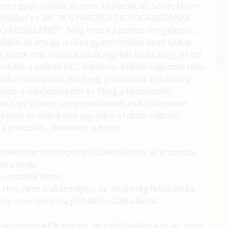
tes gyakorlatból és nem késhetek el. Szinte látom
 betűkkel ez állt: "A GYAKORLAT ELFOGADÁSÁNAK
MEGJELENÉS". Még hozzá a pontos megjelenés...
ként az amúgy is üres gyomromban kezd lyukat
, szinte már repülök, csak egy-két lépés még, és ott
rdulok a sarkon és... hatalmas erővel vágódom neki
nok is vissza róla, mint egy gumilabda. Eredmény:
ette a meglepetéstől és főleg a fájdalomtól
onon. Úgy érzem, sajog mindenem és közben nem
 sejtem az imént épp egy jókora hátast vágtam.
 gondolat... lekéstem a buszt...
gbeesésem közepette és betolakodik az arcomba.
pra állok.
 vettelek észre.
 Hm, nem is akármilyen, de attól még fellökött és
ép szeméért. Ha jól hallom szabadkozik.
 történnie? A stressz, az esés fájdalma és az, hogy