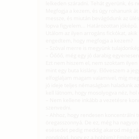
lelkeden száradni. Tehát gyerünk, és n
Megfogja a kezem, és úgy rohanunk át a
messze, és miután bevágódunk az ülésr
lopva figyelem... Határozottan jóképű.
Utálom az ilyen arrogáns fickókat, akik
engedtem, hogy megfogja a kezem?
– Szóval merre is megyünk tulajdonké
– Őőőő, még egy jó darabig egyenesen,
Ezt nem hiszem el, nem szoktam ilyen h
mint egy buta kislány. Előveszem a je
elfoglaljam magam valamivel, míg me
jó ideje teljes némaságban haladunk az 
kell látnom, hogy mosolyogva néz, hol 
– Nem kellene inkább a vezetésre kon
szenvedni.
– Ahhoz, hogy rendesen koncentrálni tu
öregasszonnyá. De ez, még ha nagyon 
esésedet pedig meddig akarod még rá
gondolod, hogy ez a hobbim? Embereke