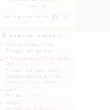
szavazat)
Oszd meg másokkal is!
Erotikus történetek toplista
Csak egy éjszaka 2. rész
családi, diák, testvérek
A fiatal Kakas Árpád kalandjai 2.
rész
családi, anál, diák, katona,
nagyapa/
nagyanya, szomszéd,
tanár, nyaralás, szilveszter
Szelfi
családi, testvérek
Mappa
családi, testvérek, tini