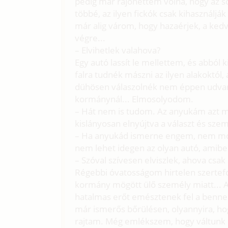
pedig már rájöhettem volna, hogy az 
többé, az ilyen fickók csak kihasználják
már alig várom, hogy hazaérjek, a ke
végre...
– Elvihetlek valahova?
Egy autó lassít le mellettem, és abból
falra tudnék mászni az ilyen alakoktól,
dühösen válaszolnék nem éppen udvaria
kormánynál... Elmosolyodom.
– Hát nem is tudom. Az anyukám azt m
kislányosan elnyújtva a választ és sze
– Ha anyukád ismerne engem, nem monda
nem lehet idegen az olyan autó, amibe
– Szóval szívesen elviszlek, ahova csa
Régebbi óvatosságom hirtelen szertefo
kormány mögött ülő személy miatt... A
hatalmas erőt emésztenek fel a benn
már ismerős bőrülésen, olyannyira, ho
rajtam. Még emlékszem, hogy váltunk pár