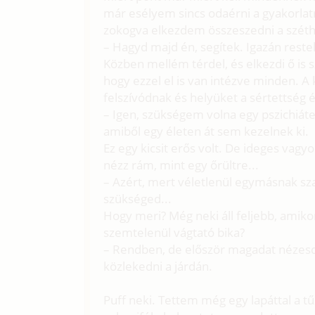
már esélyem sincs odaérni a gyakorlatr
zokogva elkezdem összeszedni a széthu
– Hagyd majd én, segítek. Igazán restel
Közben mellém térdel, és elkezdi ő is 
hogy ezzel el is van intézve minden. A
felszívódnak és helyüket a sértettség é
– Igen, szükségem volna egy pszichiáte
amiből egy életen át sem kezelnek ki.
Ez egy kicsit erős volt. De ideges va
nézz rám, mint egy őrültre...
– Azért, mert véletlenül egymásnak s
szükséged...
Hogy meri? Még neki áll feljebb, amik
szemtelenül vágtató bika?
– Rendben, de először magadat nézesd
közlekedni a járdán.
Puff neki. Tettem még egy lapáttal a 