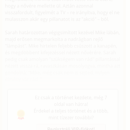
hogy a nővére mellette ül. Aztán azonnal
visszafordult, figyelmét a TV – re irányítva, hogy el ne
mulasszon akár egy pillanatot is az "akció" – ból.
Sarah határozottan végigsimított kezével Mike lábán,
majd erősen megmarkolta a nadrágban rejlő
"lámpást". Mike hirtelen feljebb csúszott a kanapén,
és megdöbbent kifejezéssel nézett nővérére. Sarah
pedig csak amolyan "szükségem van rád" pillantással
nézett vissza rá, ravaszkásan mosolyogva, mintha azt
gondolná: "Mike, még csak nem is sejted, milyen
élmény vár rád. "
Ez csak a történet kezdete, még 7
oldal van hátra!
Érdekel a teljes történet és a több,
mint tízezer további?
Regisztrálj VIP-fiókot!