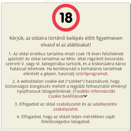
Főoldal
/
Történetek
/
Családi
/
Mike 18. szülinapja
Történetek
Mike 18. szülinapja
Képregények
Kérjük, az oldalra történő belépés előtt figyelmesen
Filmek
olvasd el az alábbiakat!
családi
,
szűz
,
testvérek
Írók
Ismeretlen
Az oldal erotikus tartalma miatt csak 18 éven felülieknek
ajánlott! Az oldal tartalmai az Mttv. által rögzített besorolás
Tölts
szerinti V. vagy VI. kategóriába tartozik, és a kiskorúakra káros
Címkék
hatással lehetnek. Ha korlátoznád a korhatáros tartalmak
Szavazás átlaga:
7.88
pont (
143
szavazat)
fel
elérését a gépen, használj
szűrőprogramot
.
Kereső
Megjelenés:
2002. január 12.
A weboldalon cookie-kat ("sütiket") használunk, hogy
Te
Hossz:
14 495 karakter
biztonságos böngészés mellett a legjobb felhasználói élményt
VIP
nyújthassuk látogatóinknak. (
További információk
)
Elolvasva:
7 108 alkalommal
is!
Cookie beállítások
Fórum
(Minden résztvevő a képzelet szülötte (így nincs vérségi
Elfogadod az oldal
szabályzatát
és az
adatkezelési
kapcsolat közöttük), a valósággal való bármilyen egyezés
szabályzatot
.
Versenyeink
a véletlen műve.)
Elfogadod, hogy az oldalt teljes mértékben saját
Ügyfélszolgálat
felelősségedre látogatod.
Én egy egyedülálló, két gyermeket (Sarah 19, Mike
pedig 18 éves) nevelő apa vagyok. A feleségem Julie
Írói segédletek