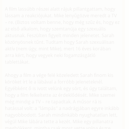
A film lassúbb részei alatt rájuk pillantgattam, hogy
lássam a reakciójukat. Mike lenyűgözve meredt a TV
– re. (Biztos voltam benne, hogy még szűz és, hogy ez
az első alkalom, hogy szemtanúja egy szexuális
aktusnak. Feszülten figyelt minden jelenetet. Sarah
közönyösnek tűnt. Tudtam hogy Sarah szexuálisan
aktív (nem úgy, mint Mike), mert 16 éves korában
arra kért, hogy vegyek neki fogamzásgátló
tablettákat.
Ahogy a film a vége felé közeledett Sarah finom kis
köröket írt le a lábával a forróbb jeleneteknél.
Egyébként ő is ivott velünk egy sört, és úgy találtam,
hogy a film felkeltette az érdeklődését. Mike szemei
még mindig a TV – re tapadtak. A műsor rá is
hatással volt: a "lámpás" a nadrágjában egyre inkább
nagyobbodott. Sarah mindinkább nyughatatlan lett,
végül Mike lábára tette a kezét. Mike egy pillanatra
meghökkent, mintha csak most vette volna észre,