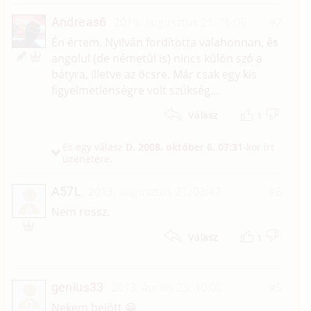
Andreas6
2019. augusztus 21. 16:06
#7
Én értem. Nyilván fordította valahonnan, és
angolul (de németül is) nincs külön szó a
bátyra, illetve az öcsre. Már csak egy kis
figyelmetlenségre volt szükség...
1
Válasz
Ez egy válasz
D.
2008. október 6. 07:31
-kor írt
üzenetére.
A57L
2013. augusztus 21. 03:47
#6
A
Nem rossz.
1
Válasz
genius33
2013. április 23. 10:00
#5
G
Nekem bejött 😀