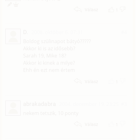
1
Válasz
D.
2008. október 6. 07:31
#4
Boldog szülinapot bátyó?????
Akkor ki is az idősebb?
Sarah 19, Mike 18?
Akkor ki kinek a milye?
Ehh én ezt nem értem
1
Válasz
abrakadabra
2004. december 19. 23:25
#3
nekem tetszik, 10 ponty
1
Válasz