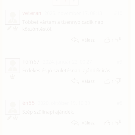
veteran
2025. november 17. 08:13
#10
V
Többet vártam a tizennyolcadik napi
köszöntéstől.
1
Válasz
Tom57
2024. január 22. 00:27
#9
T
Érdekes és jó születésnapi ajándék írás.
1
Válasz
én55
2020. október 19. 10:39
#8
É
Szép szülinapi ajándék.
1
Válasz