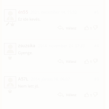
én55
2021. december 14. 15:32
#5
É
Ez ide kevés.
1
Válasz
zsuzsika
2014. november 24. 07:33
#4
Gyenge.
1
Válasz
A57L
2014. június 16. 06:07
#3
A
Nem lett jó.
1
Válasz