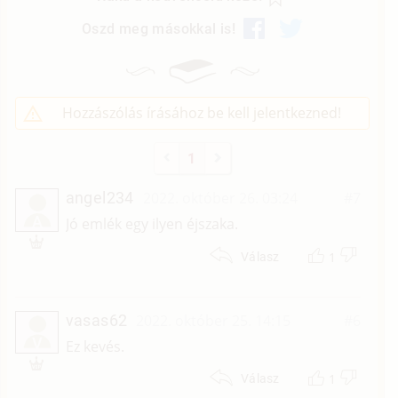
Oszd meg másokkal is!
Hozzászólás írásához be kell jelentkezned!
1
angel234
2022. október 26. 03:24
#7
A
Jó emlék egy ilyen éjszaka.
1
Válasz
vasas62
2022. október 25. 14:15
#6
V
Ez kevés.
1
Válasz