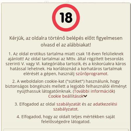
Főoldal
/
Történetek
/
Hetero
/
Beindulva
Történetek
Beindulva
Képregények
Kérjük, az oldalra történő belépés előtt figyelmesen
Filmek
olvasd el az alábbiakat!
hetero
Írók
P. P. Hardaway
Az oldal erotikus tartalma miatt csak 18 éven felülieknek
ajánlott! Az oldal tartalmai az Mttv. által rögzített besorolás
Tölts
szerinti V. vagy VI. kategóriába tartozik, és a kiskorúakra káros
Címkék
hatással lehetnek. Ha korlátoznád a korhatáros tartalmak
Szavazás átlaga:
6.14
pont (
21
szavazat)
fel
elérését a gépen, használj
szűrőprogramot
.
Kereső
Megjelenés:
2005. április 24.
A weboldalon cookie-kat ("sütiket") használunk, hogy
Te
Hossz:
5 896 karakter
biztonságos böngészés mellett a legjobb felhasználói élményt
VIP
nyújthassuk látogatóinknak. (
További információk
)
Elolvasva:
1 665 alkalommal
is!
Cookie beállítások
Fórum
Elfogadod az oldal
szabályzatát
és az
adatkezelési
Sam Carlat várta. Már alig bírt magával; az ágyon
szabályzatot
.
Versenyeink
feküdt, és semmi más nem volt rajta, mint egy ing,
Elfogadod, hogy az oldalt teljes mértékben saját
amit felesége annyira szeretett. Egyszeru, szürke ing
Ügyfélszolgálat
felelősségedre látogatod.
volt. Sam ezt már felvette egyszer, amikor
Írói segédletek