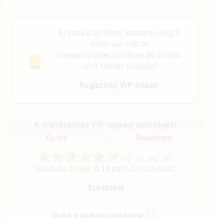
fiatalon ahhoz, hogy sokan tudni véljék, kettojük
kapcsolata nem fog tovább tartani pár hónapnál.
Ez csak a történet kezdete, még 3
oldal van hátra!
Érdekel a teljes történet és a több,
mint tízezer további?
Regisztrálj VIP-fiókot!
A szavazáshoz VIP-tagsági szükséges!
Gyors
Részletes
Szavazás átlaga:
6.14
pont (
21
szavazat)
Rakd a kedvenceid közé!