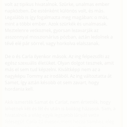
volt az tipikus hivatalnok. Szürke, unalmas ember
napközben. De esténként különös volt, és más.
Legalább is így fogalmazta meg magában: o más,
mint a többi ember. Azok szürkék és unalmasak.
Meztelenre vetkoznek, gyorsan lezavarják az
asszonnyal misszionárius pózban, aztán ledolnek a
tévé elé pár sörrel, vagy horkolva elalszanak.
De o és Carla ilyenkor mások. Az ing felpezsdíti az
egész szexuális életüket. Olyan dolgot tesznek, amit
más el sem tud képzelni. Kiváltképp nem az a
nagyképu Tommy az irodából. Az ing változtatta át
Samet, így aztán késobb ot sem zavart, hogy
hordania kell.
Akik ismerték Samat és Carlat, nem értették, hogy
lehetnek két és fél év után is boldog házasok. Sam, a
hivatalnok a világ egyik legszebb lányát vette
feleségül. Carla 22 évesen ment hozzá Samhez, elég