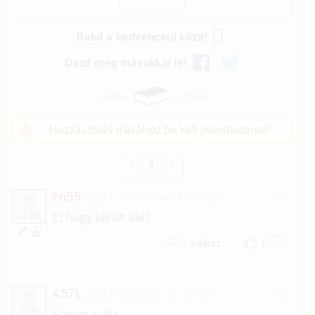
Rakd a kedvenceid közé!
Oszd meg másokkal is!
Hozzászólás írásához be kell jelentkezned!
1
én55
2021. november 19. 10:00
#7
É
Ez hogy került ide?
1
Válasz
A57L
2018. október 31. 04:07
#6
A
Három nulla.