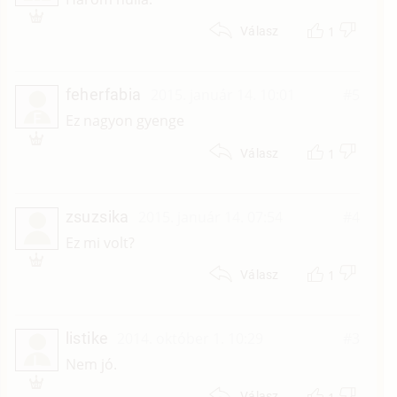
1
Válasz
feherfabia
2015. január 14. 10:01
#5
F
Ez nagyon gyenge
1
Válasz
zsuzsika
2015. január 14. 07:54
#4
Ez mi volt?
1
Válasz
listike
2014. október 1. 10:29
#3
L
Nem jó.
Válasz