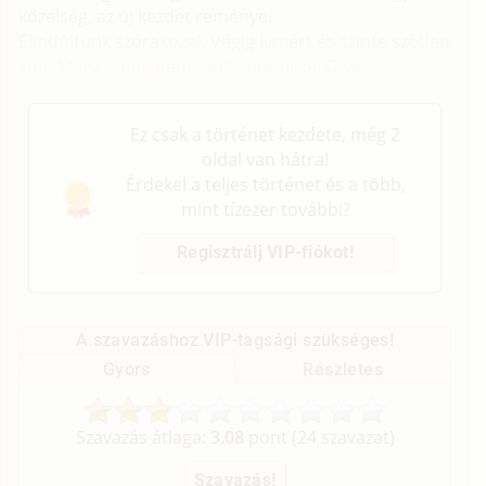
közelség, az új kezdet reménye.
Elindultunk szórakozni. Végig kimért és szinte szótlan
volt. Maga a buli nem szólt semmiről. Olyan
semmitmondó volt.
Ez csak a történet kezdete, még 2
oldal van hátra!
Érdekel a teljes történet és a több,
mint tízezer további?
Regisztrálj VIP-fiókot!
A szavazáshoz VIP-tagsági szükséges!
Gyors
Részletes
Szavazás átlaga:
3.08
pont (
24
szavazat)