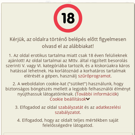
Főoldal
/
Történetek
/
Hetero
/
Nem tudom, mit hoz a holnap...
Történetek
Nem tudom, mit hoz a holnap...
Képregények
Kérjük, az oldalra történő belépés előtt figyelmesen
Filmek
olvasd el az alábbiakat!
hetero
Írók
Encsi
Az oldal erotikus tartalma miatt csak 18 éven felülieknek
ajánlott! Az oldal tartalmai az Mttv. által rögzített besorolás
Tölts
szerinti V. vagy VI. kategóriába tartozik, és a kiskorúakra káros
Címkék
hatással lehetnek. Ha korlátoznád a korhatáros tartalmak
Szavazás átlaga:
3.08
pont (
24
szavazat)
fel
elérését a gépen, használj
szűrőprogramot
.
Kereső
Megjelenés:
2005. január 22.
A weboldalon cookie-kat ("sütiket") használunk, hogy
Te
Hossz:
2 686 karakter
biztonságos böngészés mellett a legjobb felhasználói élményt
VIP
nyújthassuk látogatóinknak. (
További információk
)
Elolvasva:
1 310 alkalommal
is!
Cookie beállítások
Fórum
Elfogadod az oldal
szabályzatát
és az
adatkezelési
Van egy srác, aki a pasim.
szabályzatot
.
Versenyeink
Nem is tudom. Az egész az interneten, a chaten
Elfogadod, hogy az oldalt teljes mértékben saját
kezdődött. Minden szépen és jól alakult. Egy darabig.
Ügyfélszolgálat
felelősségedre látogatod.
Aztán jöttek a folytonos veszekedések, dühkitörések,
Írói segédletek