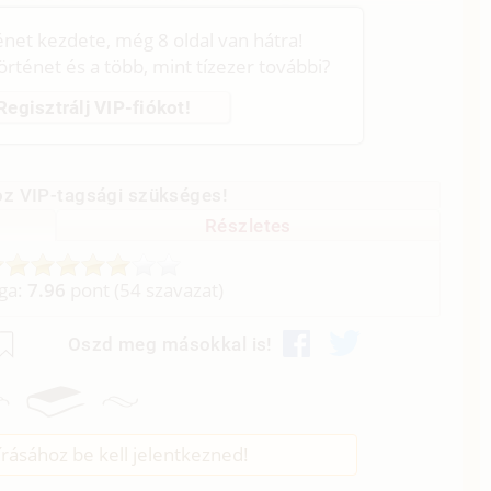
ténet kezdete, még 8 oldal van hátra!
történet és a több, mint tízezer további?
Regisztrálj VIP-fiókot!
z VIP-tagsági szükséges!
Részletes
aga:
7.96
pont (
54
szavazat)
Oszd meg másokkal is!
rásához be kell jelentkezned!