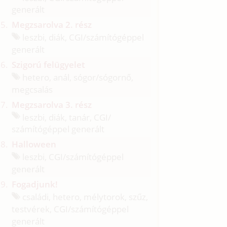
generált
Megzsarolva 2. rész
leszbi, diák, CGI/
számítógéppel
generált
Szigorú felügyelet
hetero, anál, sógor/
sógornő,
megcsalás
Megzsarolva 3. rész
leszbi, diák, tanár, CGI/
számítógéppel generált
Halloween
leszbi, CGI/
számítógéppel
generált
Fogadjunk!
családi, hetero, mélytorok, szűz,
testvérek, CGI/
számítógéppel
generált