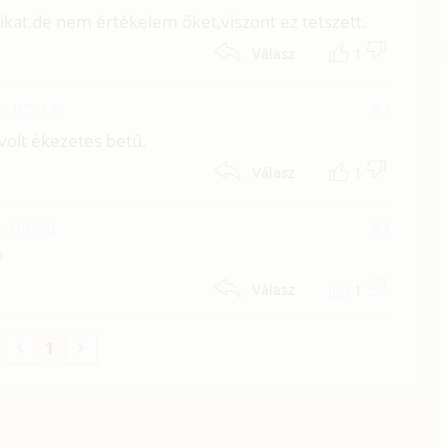
rikat,de nem értékelem őket,viszont ez tetszett.
1
Válasz
. 07:33
#2
 volt ékezetes betű.
1
Válasz
. 00:00
#1
?
1
Válasz
1