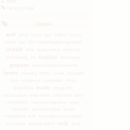
2. rész
hetero, diák
Címkék
anál
anya
apa
bilincs
anyós
biszex
bizarr
CGI/számítógéppel generált
buli
családi
diák
dp/szendvics
fenekelés
fordítás
férj-feleség
fia
fürdőszoba
gruppen
hermafrodita/transznemű
hetero
homo
híresség
humor
illusztrált
lánya
iroda
középkorú
közlekedés
leszbi
leskelődés
manga-film
megcsalás
mélytorok
maszturbáció
MILF
munkatárs
nagynéni/nagybácsi
néger
nyaralás
nyilvános helyen
rendőr
romantikus
s/m
szabadban-természetben
szűz
szöveg nélküli
szörnyeteg
tanár