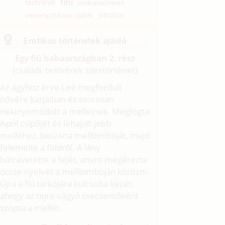
tini
testvérek
unokatestvérek
vibrátor
verseny/(társas-)játék
Erotikus történetek ajánló
Egy fiú babaországban 2. rész
(családi, testvérek szextörténet)
Az ágyhoz érve Lee megfordult
nővére karjaiban és szorosan
nekinyomódott a melleinek. Megfogta
April csípőjét és lehajolt jobb
melléhez, beszívta mellbimbóját, majd
felemelte a földről. A lány
hátravetette a fejét, amint megérezte
öccse nyelvét a mellbimbóján körözni.
Újra a fiú tarkójára kulcsolta kezét,
ahogy az tejre vágyó csecsemőként
szopta a mellét.