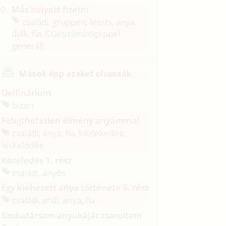
Más helyett fizetni
családi, gruppen, leszbi, anya,
diák, fia, CGI/
számítógéppel
generált
Mások épp ezeket olvassák
Delfinárium
bizarr
Felejthetetlen élmény anyámmal
családi, anya, fia, közlekedés,
leskelődés
Közeledés 1. rész
családi, anyós
Egy kiéhezett anya története 6. rész
családi, anál, anya, fia
Szobatársam anyukáját zsaroltam