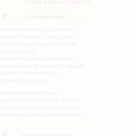
Tovább a teljes történetre
Írók kerestetnek!
Ha szeretnéd magad kipróbálni
íróként/fordítóként, akkor gyere,
mutasd meg a nagyközönségnek,
hogy mit tudsz!
Minden elfogadott történetért és
képregényért 30 napos VIP tagságit
adunk a Törté-Net-re és a
Goldengate.hu
-ra is!
Bővebb információt az
írói
segédleteknél
találhattok, illetve a
fórumban
is szívesen válaszolunk
bármilyen felmerülő kérdésetekre.
Utolsó aktív topikok