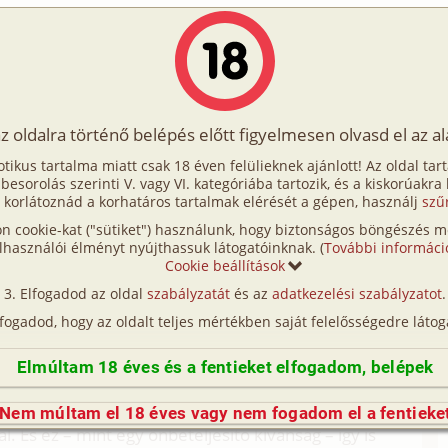
Írók
Tölts fel Te is!
Címkék
Kereső
VIP
Egyéb
az oldalra történő belépés előtt figyelmesen olvasd el az a
lányok
otikus tartalma miatt csak 18 éven felülieknek ajánlott! Az oldal tar
zbi lányok
t besorolás szerinti V. vagy VI. kategóriába tartozik, és a kiskorúakra
 korlátoznád a korhatáros tartalmak elérését a gépen, használj
szű
n cookie-kat ("sütiket") használunk, hogy biztonságos böngészés me
n, és épp több hónapja munkanélküli, mikor végül
lhasználói élményt nyújthassuk látogatóinknak. (
További informáci
irodában titkárnoként. Bár munkaköröm szerint az
Cookie beállítások
hozhatott nekem gépelnivalót, ha épp sürgos volt,
Elfogadod az oldal
szabályzatát
és az
adatkezelési szabályzatot
.
n csak egy ügyvédno beosztottja voltam. O volt
lfogadod, hogy az oldalt teljes mértékben saját felelősségedre látog
 elso pillanattól kezdve nagyon szimpatikusnak
t, türelmes, barátságos és elozékeny. Engem is olyan
Elmúltam 18 éves és a fentieket elfogadom, belépek
oldódott a bemutatkozás közbeni zavarom. Úgy
vek óta ismernénk egymást, és természetesnek
Nem múltam el 18 éves vagy nem fogadom el a fentieke
l. És ez – mint egy önbeteljesíto kívánság – így is