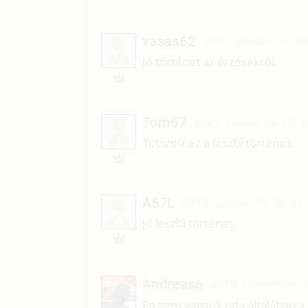
vasas62
2025. január 20. 16
V
Jó történet az érzésekről.
Tom57
2025. január 19. 00:
T
Tetszett ez a leszbi történet.
A57L
2018. január 13. 06:24
A
Jó leszbi történet.
Andreas6
2017. december 7
Én sem vagyok oda általában a l