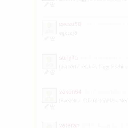
cscsu50
2017. december 7. 
C
egész jó
sunyilo
2017. december 6. 2
S
Jó a történet, kár, hogy leszbi...
vakon54
2017. december 6.
V
Jókezek a lezbi tőrténetek. N
veteran
2017. december 6. 