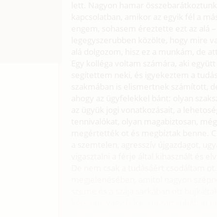
lett. Nagyon hamar összebarátkoztunk, 
kapcsolatban, amikor az egyik fél a má
engem, sohasem éreztette ezt az alá – 
legegyszerubben közölte, hogy mire v
alá dolgozom, hisz ez a munkám, de att
Egy kolléga voltam számára, aki együtt
segítettem neki, és igyekeztem a tudásom
szakmában is elismertnek számított, d
ahogy az ügyfelekkel bánt: olyan szak
az ügyük jogi vonatkozásait, a leheto
tennivalókat, olyan magabiztosan, m
megértették ot és megbíztak benne. Cs
a szemtelen, agresszív újgazdagot, ug
vigasztalni a férje által kihasznált és el
De nem csak a tudásáért csodáltam ot. 
megjelenésében, amitol nagyon szépnek
szeme és a szája sarkában ott bujkálta
kócosan, vagy félrecsúszott ruhában n
mesterkélten mozgott, hogy sugárzott 