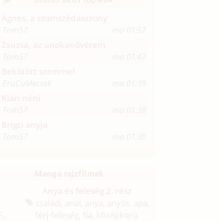
Ágnes, a szomszédasszony
Tom57
ma 01:57
Zsuzsa, az unokanővérem
Tom57
ma 01:47
Bekötött szemmel
EruCuMecsek
ma 01:39
Klári néni
Tom57
ma 01:38
Brigci anyja
Tom57
ma 01:30
Manga rajzfilmek
Anya és feleség 2. rész
családi, anál, anya, anyós, apa,
F,
férj-feleség, fia, középkorú,