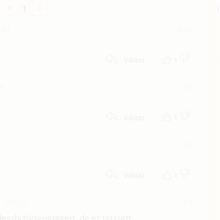
1
:41
#10
1
Válasz
16
#9
1
Válasz
#8
1
Válasz
. 07:54
#7
eszbi történetekért, de ez tetszett.