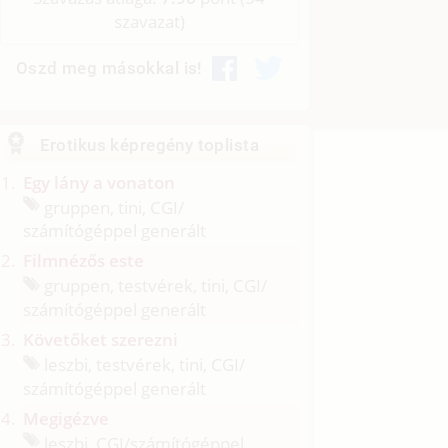
szavazat)
Oszd meg másokkal is!
Erotikus képregény toplista
Egy lány a vonaton
gruppen, tini, CGI/
számítógéppel generált
Filmnézős este
gruppen, testvérek, tini, CGI/
számítógéppel generált
Követőket szerezni
leszbi, testvérek, tini, CGI/
számítógéppel generált
Megigézve
leszbi, CGI/
számítógéppel