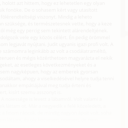
holott azt hittem, hogy ez lehetetlen egy olyan
sik fonöke. De o sohasem kért vagy utasított
fölérendteltségi viszonyt. Mindig a leheto
an szüksége, és természetesnek vette, hogy a keze
ól még egy percig sem tekintett alárendeltjének.
 dolgozik vele egy közös célért. Én pedig örömmel
 legjavát nyújtani. Judit ugyanis igazi profi volt. A
e számomra leginkább az volt a csodálatraméltó,
szeruen és mégis közérthetoen magyarázta el nekik
ségeket, az esetleges következményeket és a
égsem nagyképuen, hogy az emberek gyorsan
odáltam, ahogy a viselkedésével helyre tudja tenni
yanakkor empátiájával meg tudja érteni és
vert, kisírt szemu asszonyt is.
A noiessége is levett a lábamról. Volt valami a
 láttam ot. Már a negyedik x felé közeledett, a
k a finom ráncok, de mindig nagyon ápolt volt, soha
em láttam, és oly kecsesen, noiesen, de nem
belole valami finom, üde noiesség.