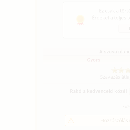
Ez csak a tör
Érdekel a teljes 
A szavazásho
Gyors
Szavazás átl
Rakd a kedvenceid közé!
Hozzászólás í