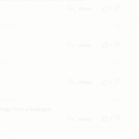
1
Válasz
05:16
#6
1
Válasz
2:02
#5
1
Válasz
 15:05
#4
emúgy mint a melegek.
1
Válasz
08:48
#3