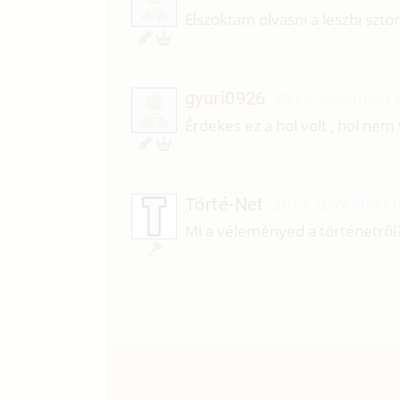
V
Elszoktam olvasni a leszbi szto
gyuri0926
2017. december 6
T
Érdekes ez a hol volt , hol nem
Törté-Net
2017. december 6
Mi a véleményed a történetről