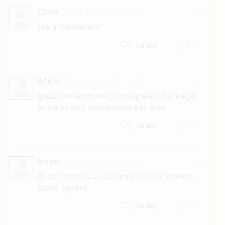
Chris
2004. július 19. 10:53
#4
sok a "kedvesem"
1
Válasz
Ildica
2004. június 26. 07:53
#3
Igaza van levim-nek,tényleg elárulta magát
az író az első mondatban.Kár érte.
1
Válasz
levim
2004. június 25. 18:33
#2
Jó, de rövid és a csattanót is előre lehetett
tudni, sejteni.
1
Válasz