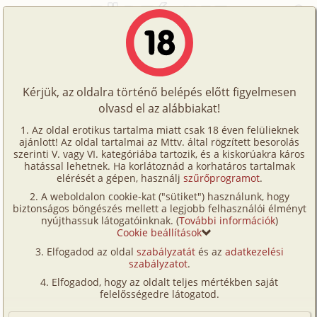
Főoldal
/
Történetek
/
Hetero
/
Mit tesz a véletlen...
Történetek
Mit tesz a véletlen...
Képregények
Kérjük, az oldalra történő belépés előtt figyelmesen
Filmek
olvasd el az alábbiakat!
hetero
Írók
P01
Az oldal erotikus tartalma miatt csak 18 éven felülieknek
ajánlott! Az oldal tartalmai az Mttv. által rögzített besorolás
Tölts
szerinti V. vagy VI. kategóriába tartozik, és a kiskorúakra káros
Címkék
hatással lehetnek. Ha korlátoznád a korhatáros tartalmak
Szavazás átlaga:
6.84
pont (
25
szavazat)
fel
elérését a gépen, használj
szűrőprogramot
.
Kereső
Megjelenés:
2004. június 25.
A weboldalon cookie-kat ("sütiket") használunk, hogy
Te
Hossz:
4 663 karakter
biztonságos böngészés mellett a legjobb felhasználói élményt
VIP
nyújthassuk látogatóinknak. (
További információk
)
Elolvasva:
1 318 alkalommal
is!
Cookie beállítások
Fórum
Elfogadod az oldal
szabályzatát
és az
adatkezelési
Életem egyik maradandó élményét a
szabályzatot
.
Versenyeink
tömegtermelésnek köszönhettem. :)
Elfogadod, hogy az oldalt teljes mértékben saját
Történt ugyanis, hogy elmentünk nyaralni a
Ügyfélszolgálat
felelősségedre látogatod.
feleségemmel a Horvát tengerpartra és egy
Írói segédletek