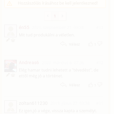
Hozzászólás írásához be kell jelentkezned!
1
én55
2021. szeptember 21. 09:38
#13
É
Mit tud produkálni a véletlen.
1
Válasz
Andreas6
2020. március 6. 07:36
#12
Elég hamar tudni lehetett a "tévedést", de
ettől még jó a történet.
1
Válasz
zoltan611230
2019. július 27. 03:38
#11
Z
Ez igen,jó a vége, vissza kapta a személyt.