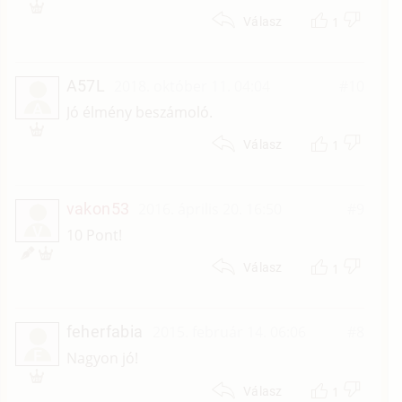
1
Válasz
A57L
2018. október 11. 04:04
#10
A
Jó élmény beszámoló.
1
Válasz
vakon53
2016. április 20. 16:50
#9
V
10 Pont!
1
Válasz
feherfabia
2015. február 14. 06:06
#8
F
Nagyon jó!
1
Válasz