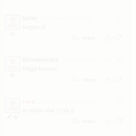
listike
2014. február 14. 09:24
#7
L
Nagyon jó.
1
Válasz
Bikmakkocska
2013. február 3. 21:08
#6
B
Eléggé közepes.
1
Válasz
v-ir-a
2011. november 20. 01:08
#5
V
ez milyen állat 🙂 tök jó
1
Válasz