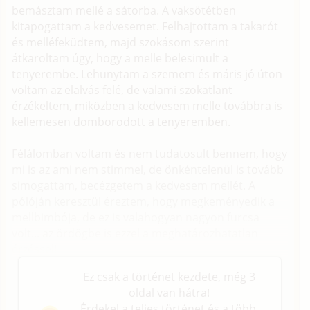
bemásztam mellé a sátorba. A vaksötétben
kitapogattam a kedvesemet. Felhajtottam a takarót
és melléfeküdtem, majd szokásom szerint
átkaroltam úgy, hogy a melle belesimult a
tenyerembe. Lehunytam a szemem és máris jó úton
voltam az elalvás felé, de valami szokatlant
érzékeltem, miközben a kedvesem melle továbbra is
kellemesen domborodott a tenyeremben.
Félálomban voltam és nem tudatosult bennem, hogy
mi is az ami nem stimmel, de önkéntelenül is tovább
simogattam, becézgetem a kedvesem mellét. A
pólóján keresztül éreztem, hogy megkeményedik a
mellbimbója, de ez is valahogyan nagyon furcsa
volt... az ördögbe is ezzel a meghatározhatatlan
érzéssel!
Ez csak a történet kezdete, még 3
oldal van hátra!
Érdekel a teljes történet és a több,