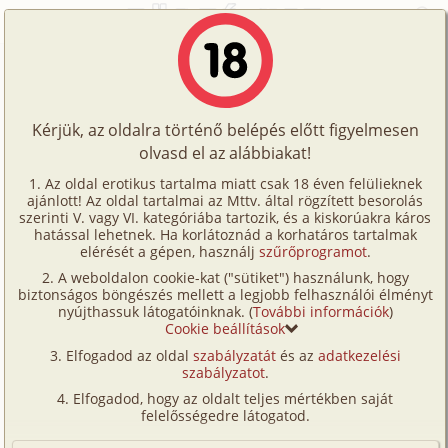
Főoldal
/
Történetek
/
Hetero
/
Zolival (Emmával-Emma szemszögéből)
Történetek
Zolival (Emmával-Emma
Képregények
szemszögéből)
Kérjük, az oldalra történő belépés előtt figyelmesen
Filmek
olvasd el az alábbiakat!
Írók
hetero
,
vibrátor
Az oldal erotikus tartalma miatt csak 18 éven felülieknek
ajánlott! Az oldal tartalmai az Mttv. által rögzített besorolás
Tölts
sexwithme és Emma
szerinti V. vagy VI. kategóriába tartozik, és a kiskorúakra káros
Címkék
hatással lehetnek. Ha korlátoznád a korhatáros tartalmak
fel
elérését a gépen, használj
szűrőprogramot
.
Szavazás átlaga:
5.64
pont (
14
szavazat)
Kereső
A weboldalon cookie-kat ("sütiket") használunk, hogy
Te
Megjelenés:
2004. május 20.
biztonságos böngészés mellett a legjobb felhasználói élményt
VIP
nyújthassuk látogatóinknak. (
További információk
)
Hossz:
8 451 karakter
is!
Cookie beállítások
Elolvasva:
1 718 alkalommal
Fórum
Elfogadod az oldal
szabályzatát
és az
adatkezelési
szabályzatot
.
Versenyeink
... arra lettem figyelmes, hogy egy idegen ember
Elfogadod, hogy az oldalt teljes mértékben saját
szexuális történetei közé akarok bekerülni,
Ügyfélszolgálat
felelősségedre látogatod.
levelezünk, és már a találkozót beszéljük meg
Írói segédletek