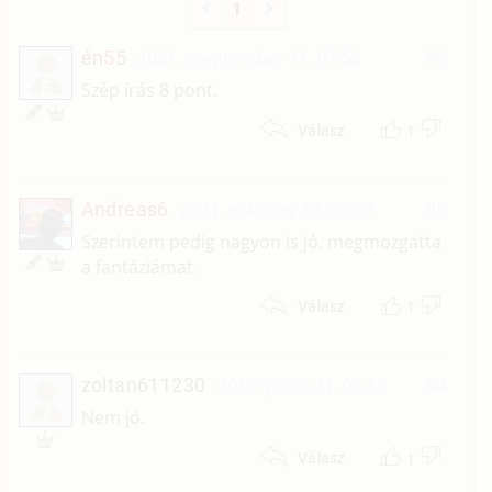
1
én55
2021. szeptember 11. 07:58
#6
É
Szép írás 8 pont.
1
Válasz
Andreas6
2021. március 20. 08:09
#5
Szerintem pedig nagyon is jó, megmozgatta
a fantáziámat.
1
Válasz
zoltan611230
2019. július 21. 05:58
#4
Z
Nem jó.
1
Válasz