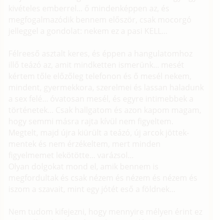
kivételes emberrel... ő mindenképpen az, és
megfogalmazódik bennem először, csak mocorgó
jelleggel a gondolat: nekem ez a pasi KELL...
Félreeső asztalt keres, és éppen a hangulatomhoz
illő teázó az, amit mindketten ismerünk... mesét
kértem tőle előzőleg telefonon és ő mesél nekem,
mindent, gyermekkora, szerelmei és lassan haladunk
a sex felé... óvatosan mesél, és egyre intimebbek a
történetek... Csak hallgatom és azon kapom magam,
hogy semmi másra rajta kívül nem figyeltem.
Megtelt, majd újra kiürült a teázó, új arcok jöttek-
mentek és nem érzékeltem, mert minden
figyelmemet lekötötte... varázsol...
Olyan dolgokat mond el, amik bennem is
megfordultak és csak nézem és nézem és nézem és
iszom a szavait, mint egy jótét eső a földnek...
Nem tudom kifejezni, hogy mennyire mélyen érint ez