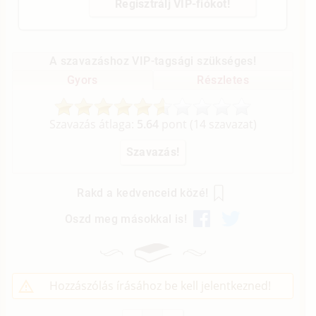
Regisztrálj VIP-fiókot!
A szavazáshoz VIP-tagsági szükséges!
Gyors
Részletes
Szavazás átlaga:
5.64
pont (
14
szavazat)
Rakd a kedvenceid közé!
Oszd meg másokkal is!
Hozzászólás írásához be kell jelentkezned!