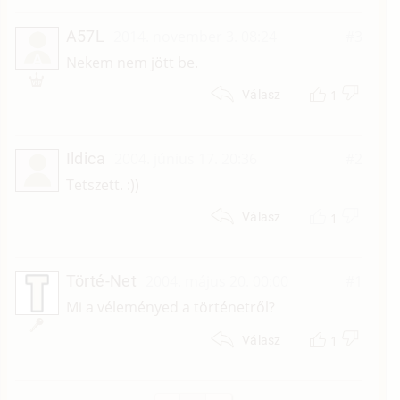
A57L
2014. november 3. 08:24
#3
A
Nekem nem jött be.
1
Válasz
Ildica
2004. június 17. 20:36
#2
Tetszett. :))
1
Válasz
Törté-Net
2004. május 20. 00:00
#1
Mi a véleményed a történetről?
1
Válasz