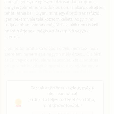
a beszélgetés, de egészen biztosan látja rajtam...
ennyi érzelmet nem tudok és nem is akarok elrejteni,
tehát látnia kell. Olyan, mint egy éltető transzfúzió,
igen nekem vele találkoznom kellett, hogy hinni
tudjak abban, vannak még férfiak, akik nem is kell
hozzám érjenek, mégis azt érzem Nő vagyok,
Istennő.
Igen, ez az, amit a közelében érzek, nem sex, nem
szerelem, hanem az a nagyon mély érzés... Ő a férfi
és Én vagyok a Nő, elemi kapcsolat, két ellentétes
pólus, amik kiegészítik egymást. A gondolat egyre
jobban mocorog: IGEN nekem ez a pasi KELL...
Ez csak a történet kezdete, még 4
oldal van hátra!
Érdekel a teljes történet és a több,
mint tízezer további?