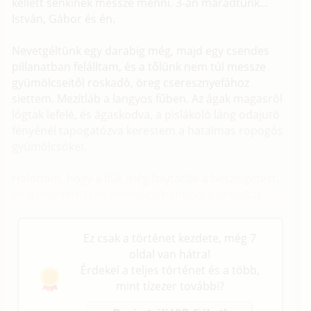
kellett senkinek messze menni. 3-an maradtunk...
István, Gábor és én.
Nevetgéltünk egy darabig még, majd egy csendes
pillanatban felálltam, és a tőlünk nem túl messze
gyümölcseitől roskadó, öreg cseresznyefához
siettem. Mezítláb a langyos fűben. Az ágak magasról
lógtak lefelé, és ágaskodva, a pislákoló láng odajutó
fényénél tapogatózva kerestem a hatalmas ropogós
gyümölcsöket.
Halottam, hogy a fiúk még folytatják a beszélgetést,
de a már férfiasan dörmögő hangból a szavakat
kivenni nem tudtam.
Ez csak a történet kezdete, még 7
oldal van hátra!
Érdekel a teljes történet és a több,
mint tízezer további?