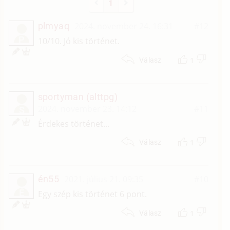
1
plmyaq
2024. november 24. 16:31
#12
P
10/10. Jó kis történet.
1
Válasz
sportyman (alttpg)
2024. november 23. 14:12
#11
S
Érdekes történet...
1
Válasz
én55
2021. július 21. 09:35
#10
É
Egy szép kis történet 6 pont.
1
Válasz