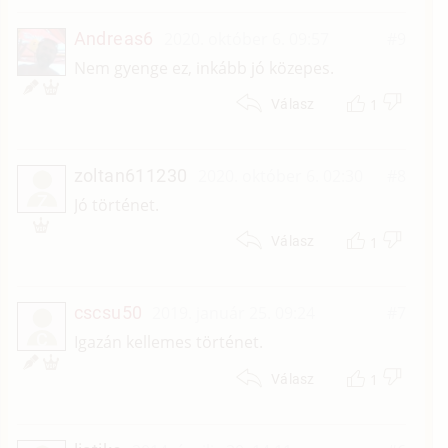
Andreas6
2020. október 6. 09:57
#9
Nem gyenge ez, inkább jó közepes.
1
Válasz
zoltan611230
2020. október 6. 02:30
#8
Z
Jó történet.
1
Válasz
cscsu50
2019. január 25. 09:24
#7
C
Igazán kellemes történet.
1
Válasz