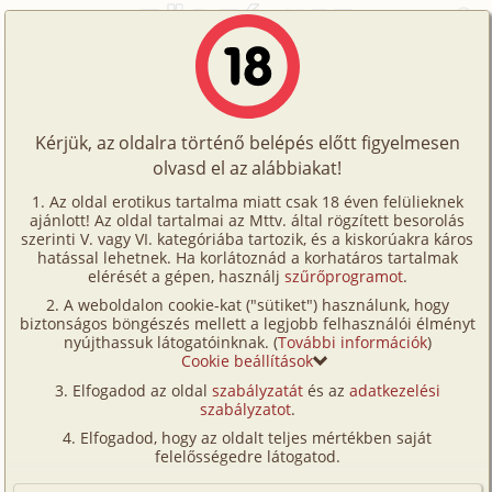
Főoldal
/
Történetek
/
Gruppen
/
Kiskatonák
Történetek
Kiskatonák
Képregények
Kérjük, az oldalra történő belépés előtt figyelmesen
Filmek
olvasd el az alábbiakat!
gruppen
Írók
nagy Ő
Az oldal erotikus tartalma miatt csak 18 éven felülieknek
ajánlott! Az oldal tartalmai az Mttv. által rögzített besorolás
Tölts
szerinti V. vagy VI. kategóriába tartozik, és a kiskorúakra káros
Címkék
hatással lehetnek. Ha korlátoznád a korhatáros tartalmak
Szavazás átlaga:
8.11
pont (
65
szavazat)
fel
elérését a gépen, használj
szűrőprogramot
.
Kereső
Megjelenés:
2003. november 18.
A weboldalon cookie-kat ("sütiket") használunk, hogy
Te
Hossz:
15 222 karakter
biztonságos böngészés mellett a legjobb felhasználói élményt
VIP
nyújthassuk látogatóinknak. (
További információk
)
Elolvasva:
5 426 alkalommal
is!
Cookie beállítások
Fórum
Elfogadod az oldal
szabályzatát
és az
adatkezelési
Csak olvasgattam eddig a történeteket, néha
szabályzatot
.
Versenyeink
hozzászóltam, de úgy érzem, most már nekem is el
Elfogadod, hogy az oldalt teljes mértékben saját
kell mesélnem egyet. Nem lesz költői, és nehéz a
Ügyfélszolgálat
felelősségedre látogatod.
múltat idézni, nem mostanában történt. Bár az ilyet
Írói segédletek