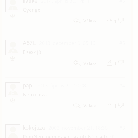
listike
2014. április 30. 14:11
#6
L
Gyenge.
1
Válasz
A57L
2013. december 9. 05:46
#5
A
Egész jó.
1
Válasz
papi
2013. április 21. 10:08
#4
P
Nem rossz
1
Válasz
kokojsza
2003. november 21. 18:36
#3
Remélem nem ez volt az utolsó eseted?