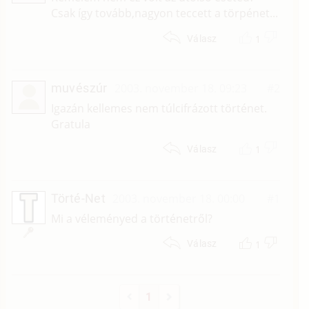
Csak így tovább,nagyon teccett a törpénet...
1
Válasz
muvészúr
2003. november 18. 09:23
#2
Igazán kellemes nem túlcifrázott történet.
Gratula
1
Válasz
Törté-Net
2003. november 18. 00:00
#1
Mi a véleményed a történetről?
1
Válasz
1