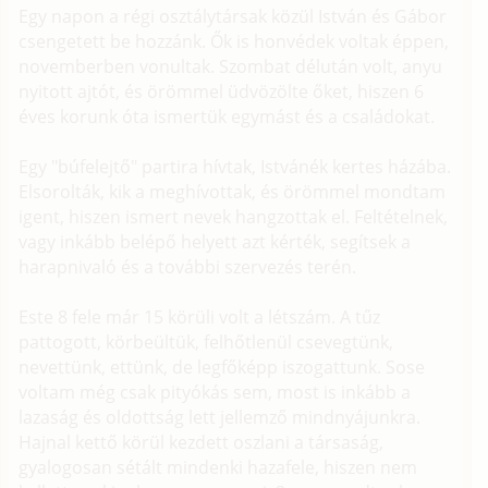
Egy napon a régi osztálytársak közül István és Gábor
csengetett be hozzánk. Ők is honvédek voltak éppen,
novemberben vonultak. Szombat délután volt, anyu
nyitott ajtót, és örömmel üdvözölte őket, hiszen 6
éves korunk óta ismertük egymást és a családokat.
Egy "búfelejtő" partira hívtak, Istvánék kertes házába.
Elsorolták, kik a meghívottak, és örömmel mondtam
igent, hiszen ismert nevek hangzottak el. Feltételnek,
vagy inkább belépő helyett azt kérték, segítsek a
harapnivaló és a további szervezés terén.
Este 8 fele már 15 körüli volt a létszám. A tűz
pattogott, körbeültük, felhőtlenül csevegtünk,
nevettünk, ettünk, de legfőképp iszogattunk. Sose
voltam még csak pityókás sem, most is inkább a
lazaság és oldottság lett jellemző mindnyájunkra.
Hajnal kettő körül kezdett oszlani a társaság,
gyalogosan sétált mindenki hazafele, hiszen nem