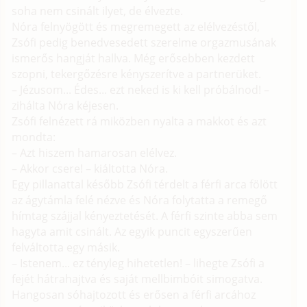
soha nem csinált ilyet, de élvezte.
Nóra felnyögött és megremegett az elélvezéstől,
Zsófi pedig benedvesedett szerelme orgazmusának
ismerős hangját hallva. Még erősebben kezdett
szopni, tekergőzésre kényszerítve a partnerüket.
– Jézusom... Édes... ezt neked is ki kell próbálnod! –
zihálta Nóra kéjesen.
Zsófi felnézett rá miközben nyalta a makkot és azt
mondta:
– Azt hiszem hamarosan elélvez.
– Akkor csere! – kiáltotta Nóra.
Egy pillanattal később Zsófi térdelt a férfi arca fölött
az ágytámla felé nézve és Nóra folytatta a remegő
hímtag szájjal kényeztetését. A férfi szinte abba sem
hagyta amit csinált. Az egyik puncit egyszerűen
felváltotta egy másik.
– Istenem... ez tényleg hihetetlen! – lihegte Zsófi a
fejét hátrahajtva és saját mellbimbóit simogatva.
Hangosan sóhajtozott és erősen a férfi arcához