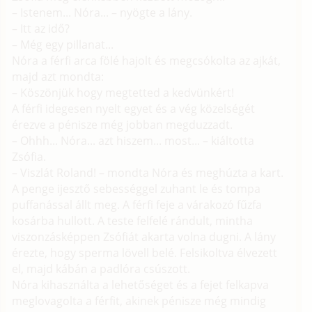
– Istenem... Nóra... – nyögte a lány.
– Itt az idő?
– Még egy pillanat...
Nóra a férfi arca fölé hajolt és megcsókolta az ajkát,
majd azt mondta:
– Köszönjük hogy megtetted a kedvünkért!
A férfi idegesen nyelt egyet és a vég közelségét
érezve a pénisze még jobban megduzzadt.
– Ohhh... Nóra... azt hiszem... most... – kiáltotta
Zsófia.
– Viszlát Roland! – mondta Nóra és meghúzta a kart.
A penge ijesztő sebességgel zuhant le és tompa
puffanással állt meg. A férfi feje a várakozó fűzfa
kosárba hullott. A teste felfelé rándult, mintha
viszonzásképpen Zsófiát akarta volna dugni. A lány
érezte, hogy sperma lövell belé. Felsikoltva élvezett
el, majd kábán a padlóra csúszott.
Nóra kihasználta a lehetőséget és a fejet felkapva
meglovagolta a férfit, akinek pénisze még mindig