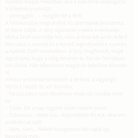
nyomta magát miközben alul a szerelme szopogatta
a kőkemény péniszt.
– Unnngghh... – nyögött fel a férfi.
A hímvesszője megrándult és spermával árasztotta
el Nóra száját. A lány izgatottan nyelte a nedveket.
Mióta Zsófi szeretője lett, nem érezte ezt az ízt. A férfi
becsukta a szemét és a lehető legmélyebbre nyomta
a nyelvét Zsófi hüvelyében. A lány megfeszült, majd
úgy érezte, hogy a világ fehéren és forrón felrobban
körülötte. Hátrafeszítette magát és felkiáltva élvezett
el.
Amikor erőtlenül lemászott a férfiról, a vigyorgó
Nórára nézett és azt mondta:
– Fantasztikus volt! Majdnem olyan jól csinálja mint
te!
– Talán. De a nap legjobb étele nekem jutott.
– Ó basszus... Nem baj... legközelebb én is ki akarom
próbálni az ízét!
– Nem, nem... Neked lovagolnod kell rajta! Így
beszéltük meg.