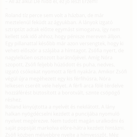
– Áll az alku! De hidd el, ez jó lesz! Érzem!
–
Roland tíz perce sem volt a házban, de már
meztelenül feküdt az ágyukban. A lányok izgató
sztriptízt adtak előtte egymást simogatva, így nem
kellett sok idő ahhoz, hogy pénisze mereven álljon.
Egy pillanattal később már azon versengtek, hogy ki
veheti először a szájába a hímtagot. Zsófia nyert, de
nagylelkűen osztozott barátnőjével. Amíg Nóra
szopott, Zsófi feljebb húzódott és puha, nedves,
izgató csókokat nyomott a férfi nyakára. Amikor Zsófi
végül újra megéhezett egy kis férfihúsra, Nóra
lelkesen cserélt vele helyet. A férfi arca fölé térdelve
hozzáférést biztosított a borotvált, szinte csöpögő
réshez.
Roland kinyújtotta a nyelvét és nekilátott. A lány
halkan nyögdécselni kezdett a puncijába nyomuló
nyelvet megérezve. Nem tudott magán uralkodni és
saját popsiját markolva előre-hátra kezdett hintázni.
Zsófi közben mélyebbre nyelte a hímvesszőt. Még