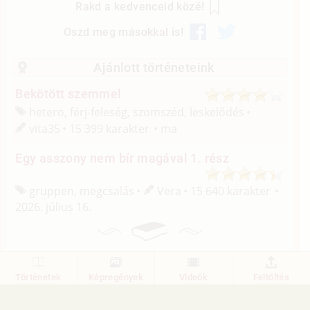
Rakd a kedvenceid közé!
Oszd meg másokkal is!
Ajánlott történeteink
Bekötött szemmel
hetero, férj-feleség, szomszéd, leskelődés
vita35
15 399 karakter
ma
Egy asszony nem bír magával 1. rész
gruppen, megcsalás
Vera
15 640 karakter
2026. július 16.
A történethez való hozzászólás nem
Történetek
Képregények
Videók
Feltöltés
engedélyezett!