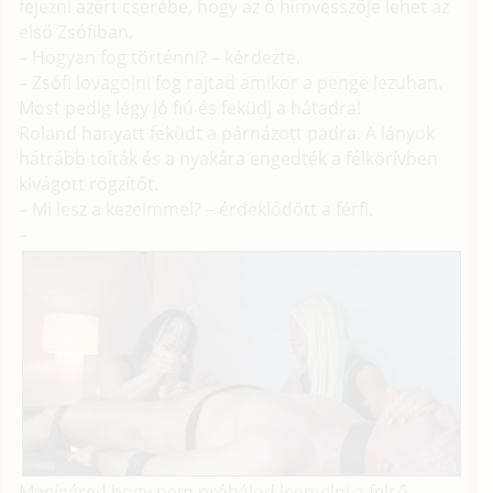
fejezni azért cserébe, hogy az ő hímvesszője lehet az
első Zsófiban.
– Hogyan fog történni? – kérdezte.
– Zsófi lovagolni fog rajtad amikor a penge lezuhan.
Most pedig légy jó fiú és feküdj a hátadra!
Roland hanyatt feküdt a párnázott padra. A lányok
hátrább tolták és a nyakára engedték a félkörívben
kivágott rögzítőt.
– Mi lesz a kezeimmel? – érdeklődött a férfi.
–
Megígéred hogy nem próbálod leemelni a felső