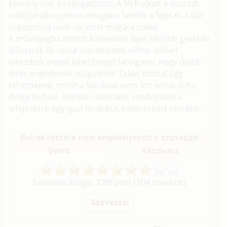
kemény volt és rángatózott. A férfi ajkait a duzzadt
csiklójának nyomva mozgatni kezdte a fejet és saját
orgazmusa nem váratott magára sokat.
A műanyagba öntött konzervált fejet később gyakran
elővették és vadul szeretkeztek előtte. Idővel
elkezdték annak lehetőségét latolgatni, hogy újabb
férfit engedjenek magukhoz. Talán ezúttal úgy
tehetnének, mintha Nórának nem lett volna soha
dolga férfival, mielőtt rábeszélik vendégüket a
lefejezésre egy igazi leszbikus betöréséért cserébe.
Bot-ok részére nme engedélyezett a szavazás!
Gyors
Részletes
Szavazás átlaga:
7.89
pont (
104
szavazat)