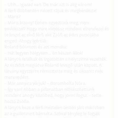
– Uhh... igazad van. De már azt is alig várom!
A férfi döbbenten nézett rájuk és megkérdezte:
– Máris?
– Máris bizony! Ebben egyeztünk meg, nem
emlékszel? Hogy mire idejössz mindent elrendezel és
te leszel az első férfi akit Zsófi az édes puncijába
enged. Ahogy ígértük.
Roland bólintott és azt mondta:
– Hát legyen hölgyeim... én készen állok!
A lányok felálltak és izgatottan a helyszínre vezették.
Az eszközt meglátva Roland levegő után kapott. A
látvány egyszerre rémisztette meg és okozott neki
merevedést.
– Már annyira várjuk! – dorombolta Nóra.
– Így van! Abban a pillanatban előkészítettünk
mindent ahogy közölted, hogy jönni fogsz. – tette
hozzá Zsófia.
A lányok keze a férfi meztelen testén járt miközben
az a guillotine-t bámulta. Szóval tényleg le fogják