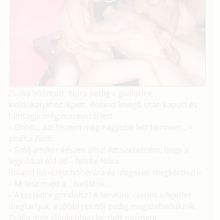
Zsófia bólintott, Nóra pedig a guillotine
kioldókarjához lépett. Roland levegő után kapott és
hímtagja még merevebb lett.
– Ohhh... azt hiszem még nagyobb lett bennem... –
zihálta Zsófi.
– Szólj amikor készen állsz! Azt szeretném, hogy a
legjobbat éld át! – felelte Nóra.
Roland felnézett hóhérára és idegesen megkérdezte:
– Mi lesz majd a... tudjátok...
– A testedre gondolsz? A terveink szerint a fejedet
megtartjuk, a többi résztől pedig megszabadulunk.
Zsófia még élénkebben kezdett mozogni.