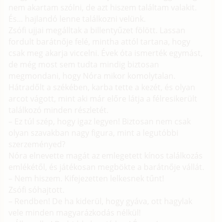
nem akartam szólni, de azt hiszem találtam valakit.
És... hajlandó lenne találkozni velünk.
Zsófi ujjai megálltak a billentyűzet fölött. Lassan
fordult barátnője felé, mintha attól tartana, hogy
csak meg akarja viccelni. Évek óta ismerték egymást,
de még most sem tudta mindig biztosan
megmondani, hogy Nóra mikor komolytalan.
Hátradőlt a székében, karba tette a kezét, és olyan
arcot vágott, mint aki már előre látja a félresikerült
találkozó minden részletét.
– Ez túl szép, hogy igaz legyen! Biztosan nem csak
olyan szavakban nagy figura, mint a legutóbbi
szerzeményed?
Nóra elnevette magát az emlegetett kínos találkozás
emlékétől, és játékosan megbökte a barátnője vállát.
– Nem hiszem. Kifejezetten lelkesnek tűnt!
Zsófi sóhajtott.
– Rendben! De ha kiderül, hogy gyáva, ott hagylak
vele minden magyarázkodás nélkül!