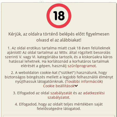
Főoldal
/
Történetek
/
Gruppen
/
Valamit valamiért
Történetek
Valamit valamiért
Képregények
Kérjük, az oldalra történő belépés előtt figyelmesen
Filmek
olvasd el az alábbiakat!
gruppen
,
horror
,
illusztrált
Írók
bölcsészlány
Az oldal erotikus tartalma miatt csak 18 éven felülieknek
ajánlott! Az oldal tartalmai az Mttv. által rögzített besorolás
Tölts
szerinti V. vagy VI. kategóriába tartozik, és a kiskorúakra káros
Címkék
hatással lehetnek. Ha korlátoznád a korhatáros tartalmak
Szavazás átlaga:
7.89
pont (
104
szavazat)
fel
elérését a gépen, használj
szűrőprogramot
.
Kereső
Megjelenés:
2026. március 25.
A weboldalon cookie-kat ("sütiket") használunk, hogy
Te
Hossz:
8 545 karakter
biztonságos böngészés mellett a legjobb felhasználói élményt
VIP
nyújthassuk látogatóinknak. (
További információk
)
Elolvasva:
1 582 alkalommal
is!
Cookie beállítások
Fórum
Elfogadod az oldal
szabályzatát
és az
adatkezelési
A napfény beszűrődött a függönyön, amikor Nóra
szabályzatot
.
Versenyeink
mezítláb belépett a hálószobába, két meleg csésze
Elfogadod, hogy az oldalt teljes mértékben saját
kávéval a kezében. Miután letette őket a kis asztalra,
Ügyfélszolgálat
felelősségedre látogatod.
gyengéden megbökte Zsófiát.
Írói segédletek