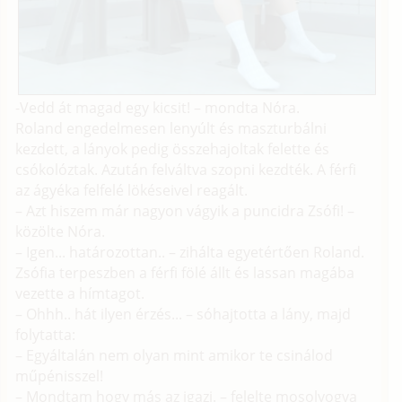
-Vedd át magad egy kicsit! – mondta Nóra.
Roland engedelmesen lenyúlt és maszturbálni
kezdett, a lányok pedig összehajoltak felette és
csókolóztak. Azután felváltva szopni kezdték. A férfi
az ágyéka felfelé lökéseivel reagált.
– Azt hiszem már nagyon vágyik a puncidra Zsófi! –
közölte Nóra.
– Igen... határozottan.. – zihálta egyetértően Roland.
Zsófia terpeszben a férfi fölé állt és lassan magába
vezette a hímtagot.
– Ohhh.. hát ilyen érzés... – sóhajtotta a lány, majd
folytatta:
– Egyáltalán nem olyan mint amikor te csinálod
műpénisszel!
– Mondtam hogy más az igazi. – felelte mosolyogva