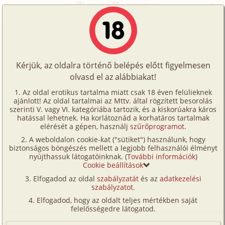
Főoldal
/
Történetek
/
Gruppen
/
Fanni
Történetek
Fanni
Képregények
Kérjük, az oldalra történő belépés előtt figyelmesen
Filmek
olvasd el az alábbiakat!
gruppen
Írók
Ismeretlen
Az oldal erotikus tartalma miatt csak 18 éven felülieknek
ajánlott! Az oldal tartalmai az Mttv. által rögzített besorolás
Tölts
szerinti V. vagy VI. kategóriába tartozik, és a kiskorúakra káros
Címkék
hatással lehetnek. Ha korlátoznád a korhatáros tartalmak
Szavazás átlaga:
6.71
pont (
79
szavazat)
fel
elérését a gépen, használj
szűrőprogramot
.
Kereső
Megjelenés:
2001. június 23.
A weboldalon cookie-kat ("sütiket") használunk, hogy
Te
Hossz:
3 088 karakter
biztonságos böngészés mellett a legjobb felhasználói élményt
VIP
nyújthassuk látogatóinknak. (
További információk
)
Elolvasva:
5 040 alkalommal
is!
Cookie beállítások
Fórum
Elfogadod az oldal
szabályzatát
és az
adatkezelési
... hiába nem tudom megállni, de lehet, hogy nem is
szabályzatot
.
Versenyeink
kell, istenem, két nővel egyszerre, ha ezt akarják nem
Elfogadod, hogy az oldalt teljes mértékben saját
mondhatok ellent. Az öltözőben akadtam össze az
Ügyfélszolgálat
felelősségedre látogatod.
egyikkel, Fanninak hívja magát, rendkívül érdeklődő,
Írói segédletek