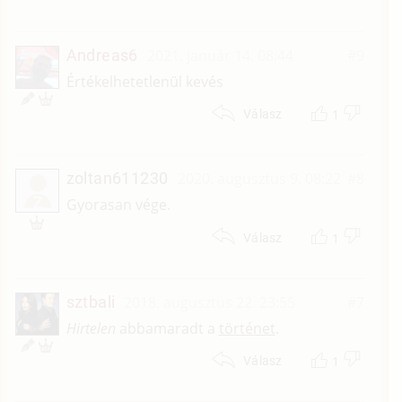
Andreas6
2021. január 14. 08:44
#9
Értékelhetetlenül kevés
1
Válasz
zoltan611230
2020. augusztus 9. 08:22
#8
Z
Gyorasan vége.
1
Válasz
sztbali
2018. augusztus 22. 23:55
#7
Hirtelen
abbamaradt a
történet
.
1
Válasz