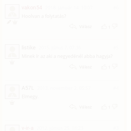
vakon54
2018. január 14. 10:07
#6
V
Hoolvan a folytatás?
1
Válasz
listike
2015. július 7. 07:36
#5
L
Minek ír az aki a negyedénél abba hagyja?
1
Válasz
A57L
2013. november 2. 05:57
#4
A
Elmegy.
1
Válasz
v-ir-a
2012. június 25. 18:23
#3