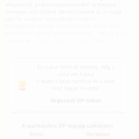
leképezését, az üres mozaikkockákat az értelem
szárnyaló erői töltik ki. Néhány pillanat és a hőség
számos cseppet csal ki bőrünk redőire,
beszélgetünk. Lassan jönnek a szavak, hiába nem
mindennapi helyzet, ezt mindenki érzi. Fanni ül a bal
oldalamon, Vadmacs jobbról símul hozzám. Egy
villámütés elég, hogy az addigi távolságtartó,
konvencióknak megfelelő viselkedés megváltozzék.
Ez csak a történet kezdete, még 2
oldal van hátra!
Érdekel a teljes történet és a több,
mint tízezer további?
Regisztrálj VIP-fiókot!
A szavazáshoz VIP-tagsági szükséges!
Gyors
Részletes