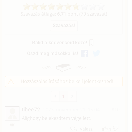
Szavazás átlaga:
6.71
pont (
79
szavazat)
Rakd a kedvenceid közé!
Oszd meg másokkal is!
Hozzászólás írásához be kell jelentkezned!
1
tibee72
2023. november 21. 15:04
#10
T
Alighogy belekezdtem vége lett.
1
Válasz