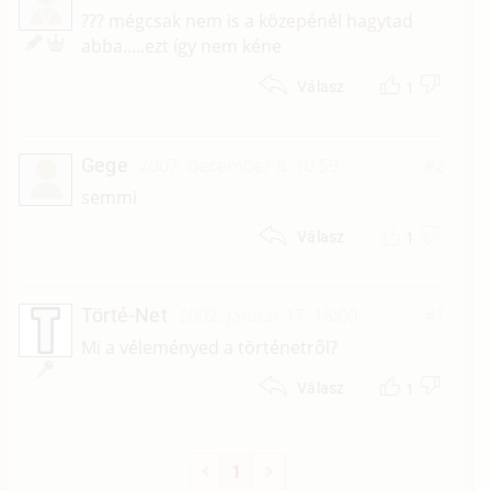
V
??? mégcsak nem is a közepénél hagytad
abba.....ezt így nem kéne
1
Válasz
Gege
2007. december 8. 10:59
#2
semmi
1
Válasz
Törté-Net
2002. január 17. 18:00
#1
Mi a véleményed a történetről?
1
Válasz
1