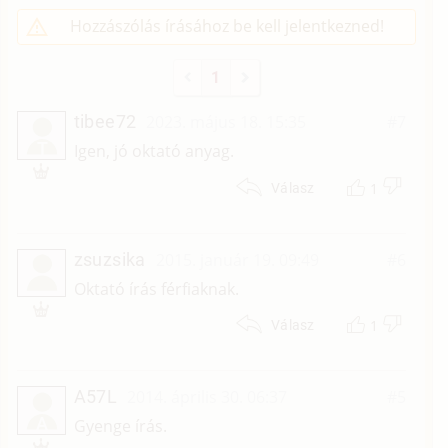
Hozzászólás írásához be kell jelentkezned!
1
tibee72
2023. május 18. 15:35
#7
T
Igen, jó oktató anyag.
1
Válasz
zsuzsika
2015. január 19. 09:49
#6
Oktató írás férfiaknak.
1
Válasz
A57L
2014. április 30. 06:37
#5
A
Gyenge írás.