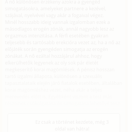
A nő különösen érzékeny azokra a gyengéd
simogatásokra, amelyeket partnere a kezével,
szájával, nyelvével vagy akár a fogaival végez.
Minél hosszabb ideig vannak izgalomban ezek a
másodlagos erogén zónák, annál nagyobb lesz az
orgazmus intenzitása. A férfi esetében gyakran
teljesebb és tartósabb erekcióra vezet az, ha a nő az
előjáték során gyengéden simogatja az erogén
zónákat. A nő ezáltal hozzájárul ahhoz, hogy
elkerülhetők legyenek az oly sok pár életét
megkeserítő korai magömlések. A pénisz hosszan
tartó izgalmi állapota, különösen a szexuális
tapasztalataik elején járó fiatalok esetében, általában
korai magömléshez vezet, néha akár a teljes
merevedés előtt is. Egyébként viszont a test más
részeinek csókolgatása és simogatása lehetővé teszi
az ejakuláció könnyebb irányítását és késleltetését.
Ez csak a történet kezdete, még 3
oldal van hátra!