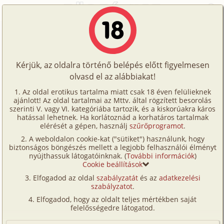
Főoldal
/
Történetek
/
Segédlet
/
Erogén zónák
Történetek
Erogén zónák
Képregények
Kérjük, az oldalra történő belépés előtt figyelmesen
Filmek
olvasd el az alábbiakat!
segédlet
Írók
Ismeretlen
Az oldal erotikus tartalma miatt csak 18 éven felülieknek
ajánlott! Az oldal tartalmai az Mttv. által rögzített besorolás
Tölts
szerinti V. vagy VI. kategóriába tartozik, és a kiskorúakra káros
Címkék
hatással lehetnek. Ha korlátoznád a korhatáros tartalmak
Szavazás átlaga:
7
pont (
16
szavazat)
fel
elérését a gépen, használj
szűrőprogramot
.
Kereső
Megjelenés:
2003. szeptember 12.
A weboldalon cookie-kat ("sütiket") használunk, hogy
Te
Hossz:
4 825 karakter
biztonságos böngészés mellett a legjobb felhasználói élményt
VIP
nyújthassuk látogatóinknak. (
További információk
)
Elolvasva:
1 800 alkalommal
is!
Cookie beállítások
Fórum
Elfogadod az oldal
szabályzatát
és az
adatkezelési
Részlet a "
Mit csinál egy szexológus az
szabályzatot
.
ágyban?
" című könyvből
Versenyeink
Elfogadod, hogy az oldalt teljes mértékben saját
Ügyfélszolgálat
felelősségedre látogatod.
Amikor az erogén zónákról esik szó, az emberek
általában csak azokra a szervekre gondolnak,
Írói segédletek