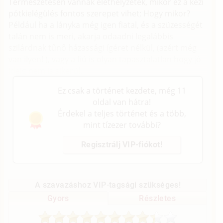
Természetesen vannak élethelyzetek, mikor ez a kézi
pótkielégülés fontos szerepet vihet; Hogy mikor?
Például ha a lányka még igen fiatal, és a szüzességét
talán nem is meri, akarja odaadni legalábbis
szilárdnak tűnő házassági ígéret nélkül, (azért még
van ilyen! ), vagy a fiú is olyan tapasztalatlan hogy jó
ideig nem is sikerül.
Ez csak a történet kezdete, még 11
oldal van hátra!
Érdekel a teljes történet és a több,
mint tízezer további?
Regisztrálj VIP-fiókot!
A szavazáshoz VIP-tagsági szükséges!
Gyors
Részletes