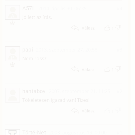
A57L
2014. április 30. 06:35
#4
A
Jó lett az írás.
1
Válasz
papi
2013. szeptember 27. 20:58
#3
P
Nem rossz
1
Válasz
hantaboy
2007. szeptember 21. 11:25
#2
Tökéletesen igazad van! Tizes!
1
Válasz
Törté-Net
2003. augusztus 19. 00:00
#1