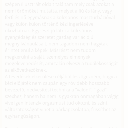
szépen illusztrált oldalt találtam mely csak azokat a
nemi örömöket mutatta, melyet a fiú és lány, vagy
férfi és nő egymásnak a kölcsönös maszturbációval
vagy külön külön történő kézi ingerlésével
okozhatnak. Egyrészt jó látni a kölcsönös
gyengédség és szeretet gazdag variációjú
megnyilvánaulásait, nem tagadom nem hagytak
érintetlenül a képek. Másrészt nem tudom
megkerülni a saját, személyes élmények
megelevenedését, ami talán elveszi a tudálékosságát
az elkövetkezőknek.
A tévedések elkerülése céljából leszögezném, hogy a
kézi előjáték nem csupán egy rövidebb hosszabb
bevezető, nedvesítési technika a "valódi", "igazi"
szexhez, hanem ha nem is gyakran önmagában végig
vive igen intenzív orgazmust tud okozni, és színt,
változatosságot vihet a párkapcsolatba, frissíthet az
egyhangúságon.