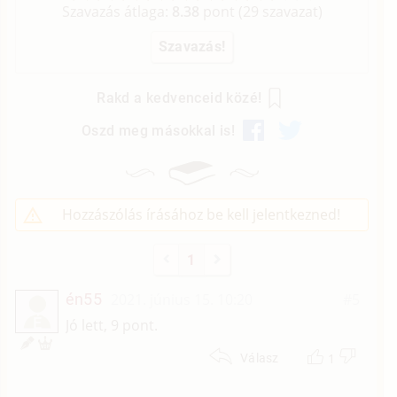
Szavazás átlaga:
8.38
pont (
29
szavazat)
Rakd a kedvenceid közé!
Oszd meg másokkal is!
Hozzászólás írásához be kell jelentkezned!
1
én55
2021. június 15. 10:20
#5
É
Jó lett, 9 pont.
1
Válasz