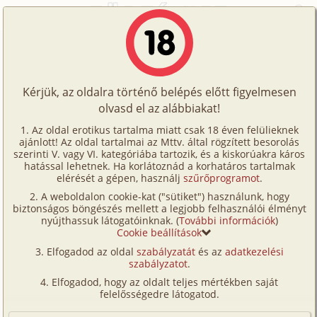
Főoldal
/
Történetek
/
Szűz
/
A női kezek dícsérete
Történetek
A női kezek dícsérete
Képregények
Kérjük, az oldalra történő belépés előtt figyelmesen
Filmek
olvasd el az alábbiakat!
szűz
,
segédlet
Írók
Gyula
Az oldal erotikus tartalma miatt csak 18 éven felülieknek
ajánlott! Az oldal tartalmai az Mttv. által rögzített besorolás
Tölts
szerinti V. vagy VI. kategóriába tartozik, és a kiskorúakra káros
Címkék
hatással lehetnek. Ha korlátoznád a korhatáros tartalmak
Szavazás átlaga:
8.38
pont (
29
szavazat)
fel
elérését a gépen, használj
szűrőprogramot
.
Kereső
Megjelenés:
2003. augusztus 19.
A weboldalon cookie-kat ("sütiket") használunk, hogy
Te
Hossz:
23 573 karakter
biztonságos böngészés mellett a legjobb felhasználói élményt
VIP
nyújthassuk látogatóinknak. (
További információk
)
Elolvasva:
2 770 alkalommal
is!
Cookie beállítások
Fórum
Elfogadod az oldal
szabályzatát
és az
adatkezelési
Egy kissé elhanyagolt témáról, egy elhanyagolt
szabályzatot
.
Versenyeink
aspektusról szeretnék írni, abban a szellemben,
Elfogadod, hogy az oldalt teljes mértékben saját
melyben már előttem egynémely bölcs értekezett a
Ügyfélszolgálat
felelősségedre látogatod.
punci és a férfi rúd orális ingerlésének a
Írói segédletek