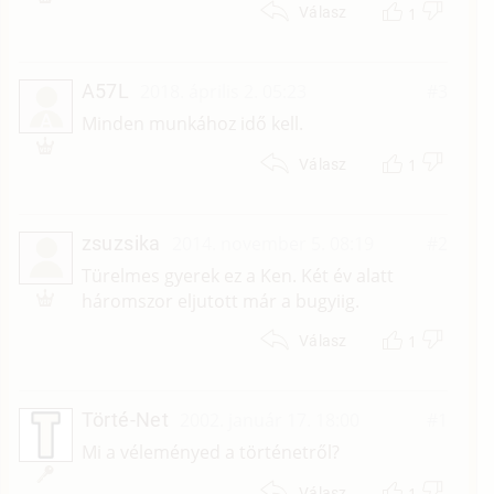
1
Válasz
A57L
2018. április 2. 05:23
#3
A
Minden munkához idő kell.
1
Válasz
zsuzsika
2014. november 5. 08:19
#2
Türelmes gyerek ez a Ken. Két év alatt
háromszor eljutott már a bugyiig.
1
Válasz
Törté-Net
2002. január 17. 18:00
#1
Mi a véleményed a történetről?
1
Válasz