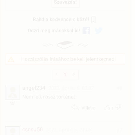
Rakd a kedvenceid közé!
Oszd meg másokkal is!
Hozzászólás írásához be kell jelentkezned!
1
angel234
2022. április 6. 03:37
#8
A
Nem lett rossz történet.
1
Válasz
cscsu50
2022. április 5. 21:06
#7