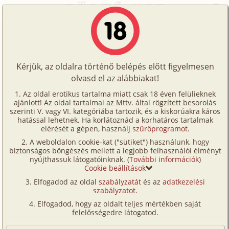
Főoldal
/
Történetek
/
Hetero
/
Egy hétfő délután
Történetek
Egy hétfő délután
Képregények
Kérjük, az oldalra történő belépés előtt figyelmesen
Filmek
olvasd el az alábbiakat!
hetero
Írók
Ismeretlen
Az oldal erotikus tartalma miatt csak 18 éven felülieknek
ajánlott! Az oldal tartalmai az Mttv. által rögzített besorolás
Tölts
szerinti V. vagy VI. kategóriába tartozik, és a kiskorúakra káros
Címkék
hatással lehetnek. Ha korlátoznád a korhatáros tartalmak
Szavazás átlaga:
6.87
pont (
30
szavazat)
fel
elérését a gépen, használj
szűrőprogramot
.
Kereső
Megjelenés:
2001. június 23.
A weboldalon cookie-kat ("sütiket") használunk, hogy
Te
Hossz:
6 984 karakter
biztonságos böngészés mellett a legjobb felhasználói élményt
VIP
nyújthassuk látogatóinknak. (
További információk
)
Elolvasva:
1 821 alkalommal
is!
Cookie beállítások
Fórum
Elfogadod az oldal
szabályzatát
és az
adatkezelési
A nap már lenyugvóban volt, de még mindig
szabályzatot
.
Versenyeink
sugározta a földre éltető fényét, ami sok élőlénynek
Elfogadod, hogy az oldalt teljes mértékben saját
az életbennmaradást jelentette. Hőseink egy
Ügyfélszolgálat
felelősségedre látogatod.
folyóparti kisvárosban éltek, és a kisváros ellenére
Írói segédletek