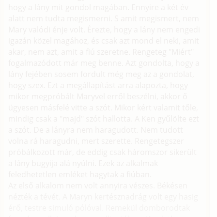
hogy a lány mit gondol magában. Ennyire a két év
alatt nem tudta megismerni. S amit megismert, nem
Mary valódi énje volt. Érezte, hogy a lány nem engedi
igazán közel magához, és csak azt mond el neki, amit
akar, nem azt, amit a fiú szeretne. Rengeteg "Miért"
fogalmazódott már meg benne. Azt gondolta, hogy a
lány fejében sosem fordult még meg az a gondolat,
hogy szex. Ezt a megállapítást arra alapozta, hogy
mikor megpróbált Maryvel erről beszélni, akkor ő
ügyesen másfelé vitte a szót. Mikor kért valamit tőle,
mindig csak a "majd" szót hallotta. A Ken gyűlölte ezt
a szót. De a lányra nem haragudott. Nem tudott
volna rá haragudni, mert szerette. Rengetegszer
próbálkozott már, de eddig csak háromszor sikerült
a lány bugyija alá nyúlni. Ezek az alkalmak
feledhetetlen emléket hagytak a fiúban.
Az első alkalom nem volt annyira vészes. Békésen
nézték a tévét. A Maryn kertésznadrág volt egy hasig
érő, testre simuló pólóval. Remekül domborodtak