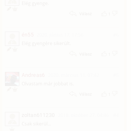
C
Elég gyenge.
1
Válasz
én55
2020. június 17. 17:56
#6
É
Elég gyengére sikerült.
1
Válasz
Andreas6
2020. március 11. 07:42
#5
Olvastam már jobbat is.
1
Válasz
zoltan611230
2018. október 27. 04:46
#4
Z
Csak sikerül...