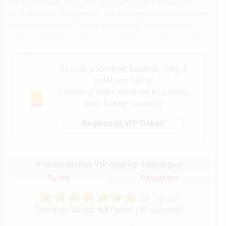
formás mellei a selyem melltartóban. Kezdetben
csak átkarolták egymást, s a fiú keze pontosan a lány
mellén nyugodott. Nem kérte senki sem, de a fiú
mégis elkezdte simogatni, enyhén masszírozni a lány
mellét.
Ez csak a történet kezdete, még 4
oldal van hátra!
Érdekel a teljes történet és a több,
mint tízezer további?
Regisztrálj VIP-fiókot!
A szavazáshoz VIP-tagsági szükséges!
Gyors
Részletes
Szavazás átlaga:
6.87
pont (
30
szavazat)