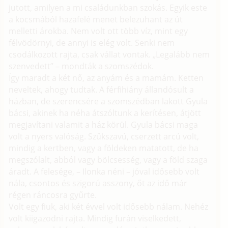
jutott, amilyen a mi családunkban szokás. Egyik este
a kocsmából hazafelé menet belezuhant az út
melletti árokba. Nem volt ott több víz, mint egy
félvödörnyi, de annyi is elég volt. Senki nem
csodálkozott rajta, csak vállat vontak. „Legalább nem
szenvedett” – mondták a szomszédok.
Így maradt a két nő, az anyám és a mamám. Ketten
neveltek, ahogy tudtak. A férfihiány állandósult a
házban, de szerencsére a szomszédban lakott Gyula
bácsi, akinek ha néha átszóltunk a kerítésen, átjött
megjavítani valamit a ház körül. Gyula bácsi maga
volt a nyers valóság. Szűkszavú, cserzett arcú volt,
mindig a kertben, vagy a földeken matatott, de ha
megszólalt, abból vagy bölcsesség, vagy a föld szaga
áradt. A felesége, – Ilonka néni – jóval idősebb volt
nála, csontos és szigorú asszony, őt az idő már
régen ráncosra gyűrte.
Volt egy fiuk, aki két évvel volt idősebb nálam. Nehéz
volt kiigazodni rajta. Mindig furán viselkedett,