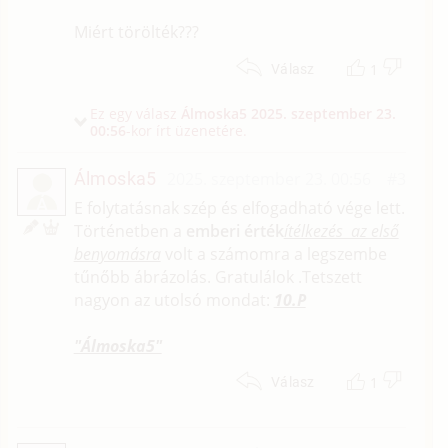
Miért törölték???
1
Válasz
Ez egy válasz
Álmoska5
2025. szeptember 23.
00:56
-kor írt üzenetére.
Álmoska5
2025. szeptember 23. 00:56
#3
Á
E folytatásnak szép és elfogadható vége lett.
Történetben a
emberi érték
ítélkezés az első
benyomásra
volt a számomra a legszembe
tűnőbb ábrázolás. Gratulálok .Tetszett
nagyon az utolsó mondat:
10.P
"Álmoska5"
1
Válasz