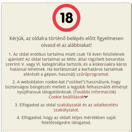
Főoldal
/
Történetek
/
Hetero
/
Tudatosan felépítve 1. rész
Történetek
Tudatosan felépítve 1. rész
Képregények
Kérjük, az oldalra történő belépés előtt figyelmesen
Filmek
olvasd el az alábbiakat!
hetero
,
középkorú
,
szomszéd
,
tini
Írók
ferencyna
Az oldal erotikus tartalma miatt csak 18 éven felülieknek
ajánlott! Az oldal tartalmai az Mttv. által rögzített besorolás
Tölts
szerinti V. vagy VI. kategóriába tartozik, és a kiskorúakra káros
Címkék
hatással lehetnek. Ha korlátoznád a korhatáros tartalmak
Szavazás átlaga:
8.4
pont (
82
szavazat)
fel
elérését a gépen, használj
szűrőprogramot
.
Kereső
Megjelenés:
2025. szeptember 23.
A weboldalon cookie-kat ("sütiket") használunk, hogy
Te
Hossz:
16 077 karakter
biztonságos böngészés mellett a legjobb felhasználói élményt
VIP
nyújthassuk látogatóinknak. (
További információk
)
Elolvasva:
1 777 alkalommal
is!
Cookie beállítások
Fórum
Elfogadod az oldal
szabályzatát
és az
adatkezelési
Folytatás
Tudatosan felépítve 2. rész (családi,
szabályzatot
.
Versenyeink
após, középkorú, tini, megcsalás,
Elfogadod, hogy az oldalt teljes mértékben saját
szabadban-természetben)
Ügyfélszolgálat
felelősségedre látogatod.
Írói segédletek