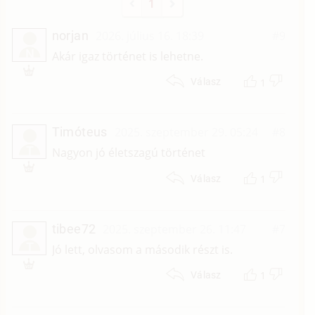
1
norjan
2026. július 16. 18:39
#9
N
Akár igaz történet is lehetne.
1
Válasz
Timóteus
2025. szeptember 29. 05:24
#8
T
Nagyon jó életszagú történet
1
Válasz
tibee72
2025. szeptember 26. 11:47
#7
T
Jó lett, olvasom a második részt is.
1
Válasz