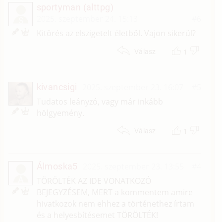
sportyman (alttpg)
2025. szeptember 24. 15:13
#6
S
Kitörés az elszigetelt életből. Vajon sikerül?
1
Válasz
kivancsigi
2025. szeptember 23. 16:07
#5
Tudatos leányzó, vagy már inkább
hölgyemény.
1
Válasz
Álmoska5
2025. szeptember 23. 13:55
#4
Á
TÖRÖLTÉK AZ IDE VONATKOZÓ
BEJEGYZÉSEM, MERT a kommentem amire
hivatkozok nem ehhez a történethez írtam
és a helyesbítésemet TÖRÖLTÉK!