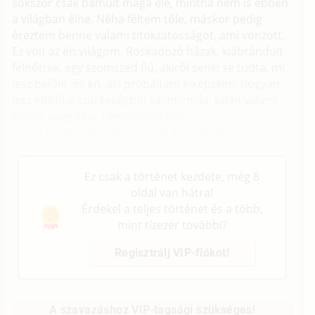
sokszor csak bámult maga elé, mintha nem is ebben
a világban élne. Néha féltem tőle, máskor pedig
éreztem benne valami titokzatosságot, ami vonzott.
Ez volt az én világom. Roskadozó házak, kiábrándult
felnőttek, egy szomszéd fiú, akiről senki se tudta, mi
lesz belőle, és én, aki próbáltam elképzelni, hogyan
lesz ebből a szürkeségből valami más, talán valami
szebb, vagy akár romantikus élet.
Gyula bácsi volt nekem az, aki az apámat
helyettesítette.
Ez csak a történet kezdete, még 8
oldal van hátra!
Érdekel a teljes történet és a több,
mint tízezer további?
Regisztrálj VIP-fiókot!
A szavazáshoz VIP-tagsági szükséges!