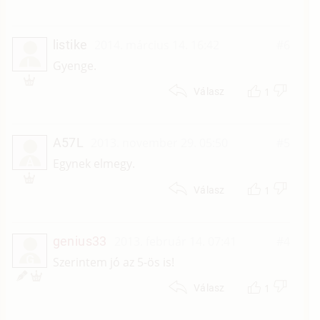
listike
2014. március 14. 16:42
#6
L
Gyenge.
1
Válasz
A57L
2013. november 29. 05:50
#5
A
Egynek elmegy.
1
Válasz
genius33
2013. február 14. 07:41
#4
G
Szerintem jó az 5-ös is!
1
Válasz