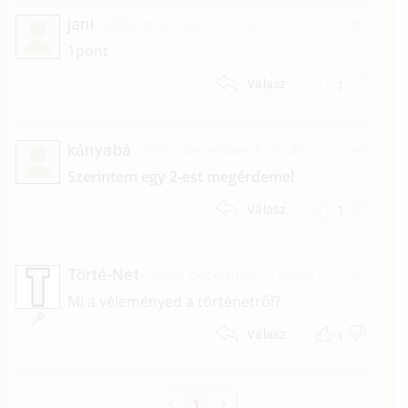
jani
2003. március 9. 16:16
#3
1pont
1
Válasz
kányabá
2002. december 8. 21:48
#2
Szerintem egy 2-est megérdemel
1
Válasz
Törté-Net
2002. december 7. 00:00
#1
Mi a véleményed a történetről?
1
Válasz
1