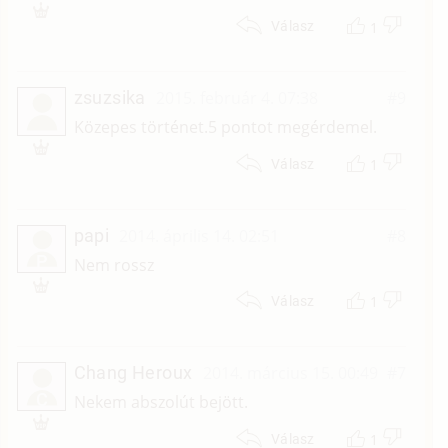
1
Válasz
zsuzsika
2015. február 4. 07:38
#9
Közepes történet.5 pontot megérdemel.
1
Válasz
papi
2014. április 14. 02:51
#8
P
Nem rossz
1
Válasz
Chang Heroux
2014. március 15. 00:49
#7
C
Nekem abszolút bejött.
1
Válasz