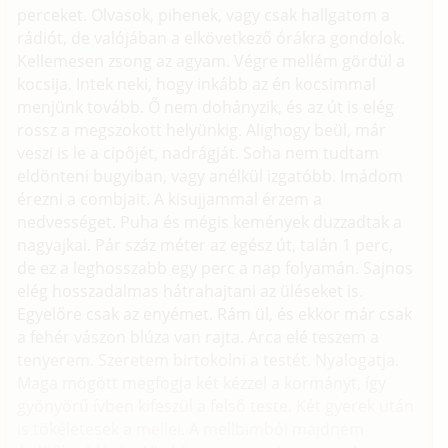
perceket. Olvasok, pihenek, vagy csak hallgatom a
rádiót, de valójában a elkövetkező órákra gondolok.
Kellemesen zsong az agyam. Végre mellém gördül a
kocsija. Intek neki, hogy inkább az én kocsimmal
menjünk tovább. Ő nem dohányzik, és az út is elég
rossz a megszokott helyünkig. Alighogy beül, már
veszi is le a cipőjét, nadrágját. Soha nem tudtam
eldönteni bugyiban, vagy anélkül izgatóbb. Imádom
érezni a combjait. A kisujjammal érzem a
nedvességet. Puha és mégis kemények duzzadtak a
nagyajkai. Pár száz méter az egész út, talán 1 perc,
de ez a leghosszabb egy perc a nap folyamán. Sajnos
elég hosszadalmas hátrahajtani az üléseket is.
Egyelőre csak az enyémet. Rám ül, és ekkor már csak
a fehér vászon blúza van rajta. Arca elé teszem a
tenyerem. Szeretem birtokolni a testét. Nyalogatja.
Maga mögött megfogja két kézzel a kormányt, így
gyönyörű ívben kifeszül a felső teste. Két gyerek után
is tökéletesek a mellei. A mellbimbói majdnem