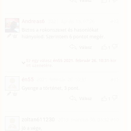
1
Válasz
Andreas6
2021. április 18. 07:26
#12
Biztos a rokonszexet és hasonlókat
hiányolod. Szerintem 6 pontot megér.
1
Válasz
Ez egy válasz
én55
2021. február 26. 10:31
-kor
írt üzenetére.
én55
2021. február 26. 10:31
#11
É
Gyenge a történet, 3 pont.
1
Válasz
zoltan611230
2019. március 30. 03:32
#10
Z
Jó a vége,