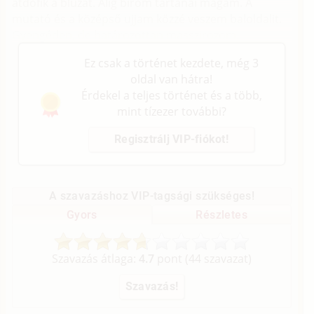
átdöfik a blúzát. Alig bírom tartanai magam. A
mutató és a középső ujjam közzé veszem baloldalit.
Gyengéden, de határozottan masszirozom.
Ez csak a történet kezdete, még 3
oldal van hátra!
Érdekel a teljes történet és a több,
mint tízezer további?
Regisztrálj VIP-fiókot!
A szavazáshoz VIP-tagsági szükséges!
Gyors
Részletes
Szavazás átlaga:
4.7
pont (
44
szavazat)