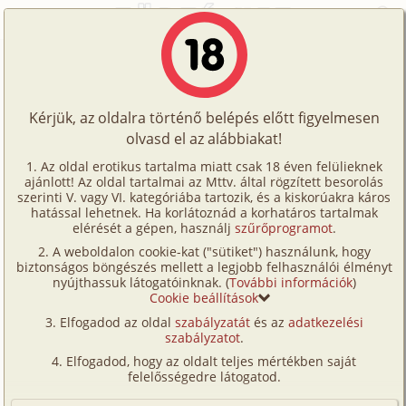
Főoldal
/
Történetek
/
Hetero
/
Kicsi Hédi
Történetek
Kicsi Hédi
Képregények
Kérjük, az oldalra történő belépés előtt figyelmesen
Filmek
olvasd el az alábbiakat!
hetero
Írók
Mark
Az oldal erotikus tartalma miatt csak 18 éven felülieknek
ajánlott! Az oldal tartalmai az Mttv. által rögzített besorolás
Tölts
szerinti V. vagy VI. kategóriába tartozik, és a kiskorúakra káros
Címkék
hatással lehetnek. Ha korlátoznád a korhatáros tartalmak
Szavazás átlaga:
4.7
pont (
44
szavazat)
fel
elérését a gépen, használj
szűrőprogramot
.
Kereső
Megjelenés:
2002. december 7.
A weboldalon cookie-kat ("sütiket") használunk, hogy
Te
Hossz:
6 068 karakter
biztonságos böngészés mellett a legjobb felhasználói élményt
VIP
nyújthassuk látogatóinknak. (
További információk
)
Elolvasva:
3 171 alkalommal
is!
Cookie beállítások
Fórum
Elfogadod az oldal
szabályzatát
és az
adatkezelési
Mindig így szólítom, ha nincs más hallótávolságon
szabályzatot
.
Versenyeink
belül. Még most 6 év elteltével is kellemes bizsergés
Elfogadod, hogy az oldalt teljes mértékben saját
tölt el a hangja hallatán, még így telefonon keresztül
Ügyfélszolgálat
felelősségedre látogatod.
is. Négykor ott lesz a sziget parkolójában.
Írói segédletek