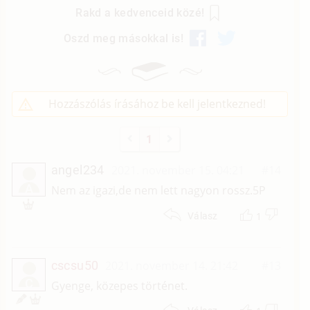
Rakd a kedvenceid közé!
Oszd meg másokkal is!
Hozzászólás írásához be kell jelentkezned!
1
angel234
2021. november 15. 04:21
#14
A
Nem az igazi,de nem lett nagyon rossz.5P
1
Válasz
cscsu50
2021. november 14. 21:42
#13
C
Gyenge, közepes történet.