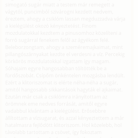
simogató sugár miatt a testem már remegett a
vágytól, puncimból szivárogni kezdett nedvem,
éreztem, ahogy a csiklóm lassan megduzzadva várja
a kielégülést okozó kényeztetést. Finom
mozdulatokkal kezdtem a pinusomhoz közelíteni a
forró sugárral fenekem felől az ágyékom felé.
Beleborzongtam, ahogy a szeméremajkaimat, mint
pillangószárnyakat kezdte el verdesni a víz. Percekig
körkörös mozdulatokkal izgattam így magam.
Sóhajaim egyre hangosabban töltötték be a
fürdőszobát. Csípőm önkéntelen mozgásba lendült.
Ezért a klitoriszomat is elérte néha-néha a sugár,
amitól hangosabb sikkantások hagyták el ajkaimat.
Ezután már csak a csiklómra irányítottam az
örömnek eme nedves forrását, amitől egyre
vadabbul kívántam a kielégülést. Erősebbre
állítottam a vízsugarat, és azzal kényeztettem a már
hatalmasra fejlődött klitoriszom. Hol közelebb, hol
távolabb tartottam a csövet, így fokoztam