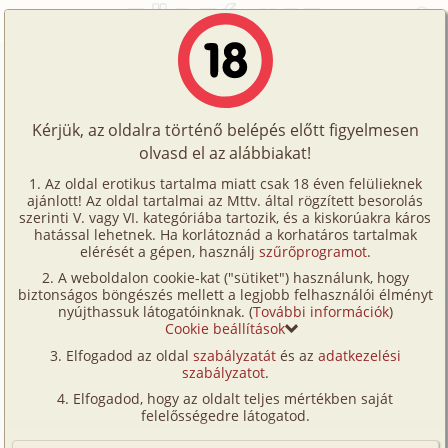
Főoldal
/
Történetek
/
Gruppen
/
A vadász 3. rész
Történetek
A vadász 3. rész
Képregények
Kérjük, az oldalra történő belépés előtt figyelmesen
Filmek
olvasd el az alábbiakat!
gruppen
,
anál
,
dp/
szendvics
,
mélytorok
,
Írók
vibrátor
,
buli
,
fürdőszoba
Az oldal erotikus tartalma miatt csak 18 éven felülieknek
ajánlott! Az oldal tartalmai az Mttv. által rögzített besorolás
Tölts
Luthor
szerinti V. vagy VI. kategóriába tartozik, és a kiskorúakra káros
Címkék
hatással lehetnek. Ha korlátoznád a korhatáros tartalmak
fel
elérését a gépen, használj
szűrőprogramot
.
Szavazás átlaga:
8.57
pont (
30
szavazat)
Kereső
A weboldalon cookie-kat ("sütiket") használunk, hogy
Te
Megjelenés:
2025. április 22.
biztonságos böngészés mellett a legjobb felhasználói élményt
VIP
nyújthassuk látogatóinknak. (
További információk
)
Hossz:
47 565 karakter
is!
Cookie beállítások
Elolvasva:
1 067 alkalommal
Fórum
Elfogadod az oldal
szabályzatát
és az
adatkezelési
szabályzatot
.
Versenyeink
Előzmény
A vadász 2. rész (hetero, anál, dp/
Elfogadod, hogy az oldalt teljes mértékben saját
szendvics, mélytorok, buli,
Ügyfélszolgálat
felelősségedre látogatod.
fürdőszoba)
Írói segédletek