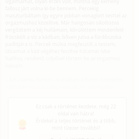
izgalmamat, olyan érzés volt, mintha egy kemény
fallosz járt volna ki-be bennem. Percekig
maszturbáltam így egyre jobban vonaglott testtel az
orgazmushoz közelítve. Már hangosan sikoltozva
vergődtem a kéj hullámain, körülöttem mindenfelé
fröcskölt a víz a kádban, bőven jutva a fürdőszoba
padlójára is. Percek múlva megfeszült a testem,
lábaimat a kád végéhez feszítve hátamat ívbe
hajlítva, reszkető csípővel törtem be az orgazmus
kapuját.
– Azt a kurva életbe! – kiabáltam a fürdő csendjébe,
miközben hosszú ideig lovagoltam a kielégülés
hullámain.
Ez csak a történet kezdete, még 22
oldal van hátra!
Érdekel a teljes történet és a több,
mint tízezer további?