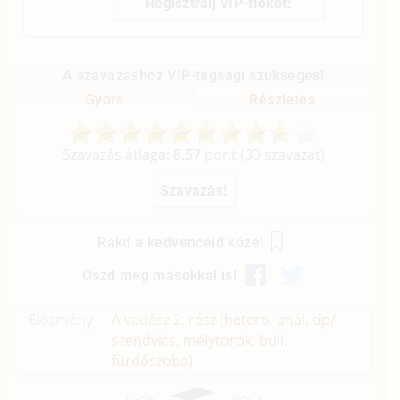
Regisztrálj VIP-fiókot!
A szavazáshoz VIP-tagsági szükséges!
Gyors
Részletes
Szavazás átlaga:
8.57
pont (
30
szavazat)
Rakd a kedvenceid közé!
Oszd meg másokkal is!
Előzmény
A vadász 2. rész (hetero, anál, dp/
szendvics, mélytorok, buli,
fürdőszoba)