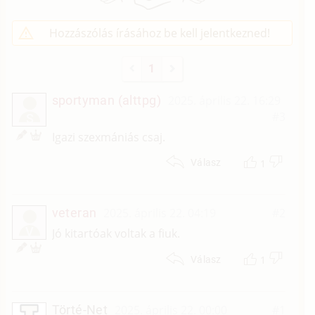
Hozzászólás írásához be kell jelentkezned!
1
sportyman (alttpg)
2025. április 22. 16:29
#3
S
Igazi szexmániás csaj.
1
Válasz
veteran
2025. április 22. 04:19
#2
V
Jó kitartóak voltak a fiuk.
1
Válasz
Törté-Net
2025. április 22. 00:00
#1