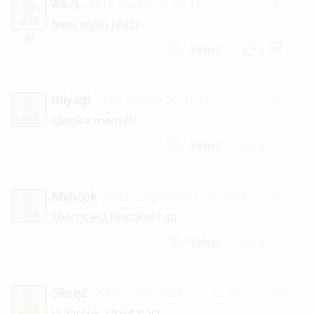
A57L
2014. április 23. 07:21
#7
A
Nem olyan rossz.
1
Válasz
miyagi
2003. január 30. 15:58
#6
Lásuk a medvét.
1
Válasz
Mynock
2002. szeptember 27. 23:59
#5
Miert?Lesz folytatas? :)))
1
Válasz
Skeez
2002. szeptember 27. 12:38
#4
Ja, lassuk a folytatast