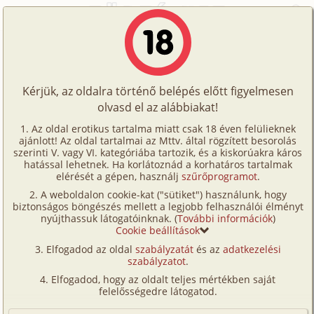
Főoldal
/
Történetek
/
Maszturbáció
/
Útközben
Történetek
Útközben
Képregények
Kérjük, az oldalra történő belépés előtt figyelmesen
Filmek
olvasd el az alábbiakat!
maszturbáció
,
leskelődés
,
fordítás
Írók
maYCee
Az oldal erotikus tartalma miatt csak 18 éven felülieknek
ajánlott! Az oldal tartalmai az Mttv. által rögzített besorolás
Tölts
szerinti V. vagy VI. kategóriába tartozik, és a kiskorúakra káros
Címkék
hatással lehetnek. Ha korlátoznád a korhatáros tartalmak
Szavazás átlaga:
6.58
pont (
53
szavazat)
fel
elérését a gépen, használj
szűrőprogramot
.
Kereső
Megjelenés:
2002. szeptember 26.
A weboldalon cookie-kat ("sütiket") használunk, hogy
Te
Hossz:
4 360 karakter
biztonságos böngészés mellett a legjobb felhasználói élményt
VIP
nyújthassuk látogatóinknak. (
További információk
)
Elolvasva:
2 550 alkalommal
is!
Cookie beállítások
Fórum
Elfogadod az oldal
szabályzatát
és az
adatkezelési
Fordítás
szabályzatot
.
Eredeti történet
Versenyeink
Elfogadod, hogy az oldalt teljes mértékben saját
Ügyfélszolgálat
felelősségedre látogatod.
Első rész
Írói segédletek