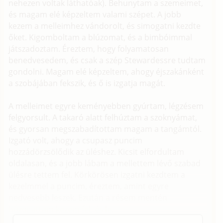
nehezen voltak láthatóak). Behunytam a szemeimet,
és magam elé képzeltem valami szépet. A jobb
kezem a melleimhez vándorolt, és simogatni kezdte
őket. Kigomboltam a blúzomat, és a bimbóimmal
játszadoztam. Éreztem, hogy folyamatosan
benedvesedem, és csak a szép Stewardessre tudtam
gondolni. Magam elé képzeltem, ahogy éjszakánként
a szobájában fekszik, és ő is izgatja magát.
A melleimet egyre keményebben gyúrtam, légzésem
felgyorsult. A takaró alatt felhúztam a szoknyámat,
és gyorsan megszabadítottam magam a tangámtól.
Izgató volt, ahogy a csupasz puncim
hozzádörzsölődik az üléshez. Kicsit elfordultam
oldalasan, és a jobb lábam a mellettem lévő szabad
ülésre tettem fel. Körkörösen izgatni kezdtem a
kezelmmel a puncim, éreztem, amint egyre
nedvesebb leszek. Ezután a résem mentén
húzogattam kezem fel, és le.