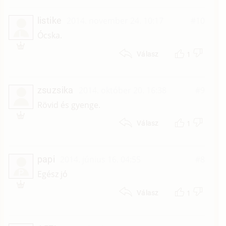
listike
2014. november 24. 10:17
#10
L
Ócska.
1
Válasz
zsuzsika
2014. október 20. 16:38
#9
Rövid és gyenge.
1
Válasz
papi
2014. június 16. 04:55
#8
P
Egész jó
1
Válasz