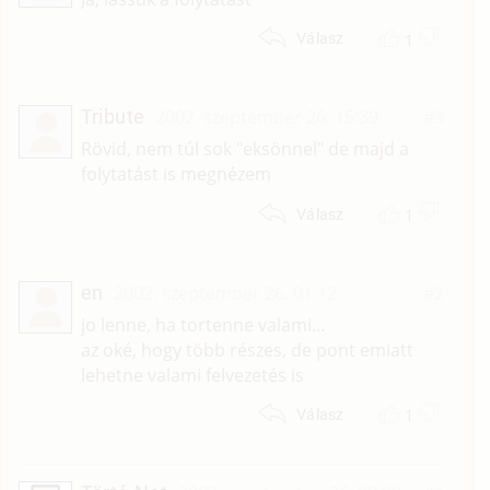
1
Válasz
Tribute
2002. szeptember 26. 15:39
#3
Rövid, nem túl sok "eksönnel" de majd a
folytatást is megnézem
1
Válasz
en
2002. szeptember 26. 01:12
#2
jo lenne, ha tortenne valami...
az oké, hogy több részes, de pont emiatt
lehetne valami felvezetés is
1
Válasz