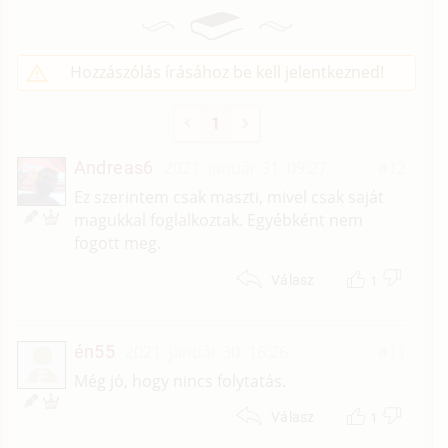
Hozzászólás írásához be kell jelentkezned!
1
Andreas6
2021. január 31. 09:27
#12
Ez szerintem csak maszti, mivel csak saját
magukkal foglalkoztak. Egyébként nem
fogott meg.
1
Válasz
én55
2021. január 30. 16:26
#11
É
Még jó, hogy nincs folytatás.
1
Válasz