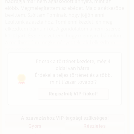
nadrágja már nem ágaskodott annyira, mint az
előbb. Megmelegítettem az ebédet. Majd az étkezőbe
bevittem. Szóltam Tominak, hogy jöjjön enni.
Leültünk az asztalhoz, Tomi enni kezdet, én meg
elkezdtem bámulni őt. A gondolatom a nemi szerve
körül járt. Észre se vettem, hogy mennyire bámulom.
A mellbimbóim megkeményedtek, alul elkezdtem
nedvesedni.
Ez csak a történet kezdete, még 4
oldal van hátra!
Érdekel a teljes történet és a több,
mint tízezer további?
Regisztrálj VIP-fiókot!
A szavazáshoz VIP-tagsági szükséges!
Gyors
Részletes