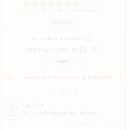
Szavazás átlaga:
7.07
pont (
61
szavazat)
Rakd a kedvenceid közé!
Oszd meg másokkal is!
Hozzászólás írásához be kell jelentkezned!
1
angel234
2021. június 30. 05:13
#7
A
Első próbálkozásnak nem lett rossz.
1
Válasz