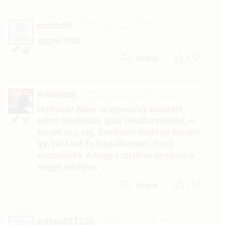
cscsu50
2021. május 23. 07:29
#6
C
eggyel több
1
Válasz
Andreas6
2020. december 19. 10:55
#5
Leöltözik? Akkor az egyensúly kedvéért
előtte felvetkőzik, igaz? Lökdösni kezdet. A
kezdet és a vég. Szerintem lökdösni kezdett.
Így, két t-vel! És folytathatnám. Kicsit
elszomorító. Amúgy a történet tartalma is
eléggé sekélyes.
1
Válasz
zoltan611230
2019. február 9. 05:14
#4