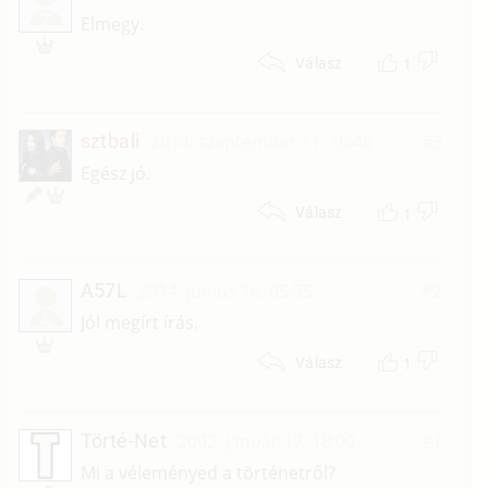
Z
Elmegy.
1
Válasz
sztbali
2014. szeptember 11. 16:48
#3
Egész jó.
1
Válasz
A57L
2014. június 16. 05:55
#2
A
Jól megírt írás.
1
Válasz
Törté-Net
2002. január 17. 18:00
#1
Mi a véleményed a történetről?