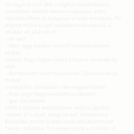
túl nagynak tűnt. Már a végéhez közeledhetett.
Gondoltam mielőtt elmenne ráijesztek, ezért
háttrébb álltam és hangosan a nevét mondtam. Pár
pillanat múlva az ajtó szélsebesen kicsapódik, ő
ziháltan ott áll és kérdi:
– Mi van?
– Miért vagy ilyenkor itthon?? Visszakérdeztem,
közben
néztem, hogy hogyan lüktet a fasza a rövidnadrág
alatt.
– Bombariadó miatt haza küldtek.? Zavartan vissza
fordult
a szobájába. Gondoltam nem hagyom békén.
– Éhes vagy? Megmelegítsem az ebéded?
– Igen. Köszönöm.
Előbb a kislányt leöltöztettem, majd az ágyába
raktam. El is aludt, ahogy azt kell. Kimentem a
konyhába, menet közben ismét bekukkantottam
Tamás szobájába. Ő mereven nézte a monitort. A