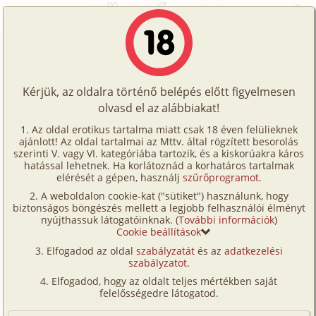
Főoldal
/
Történetek
/
Hetero
/
Bébicsősz
Történetek
Bébicsősz
Képregények
Kérjük, az oldalra történő belépés előtt figyelmesen
Filmek
olvasd el az alábbiakat!
hetero
,
anál
,
bébiszitter
,
fürdőszoba
Írók
Ismeretlen
Az oldal erotikus tartalma miatt csak 18 éven felülieknek
ajánlott! Az oldal tartalmai az Mttv. által rögzített besorolás
Tölts
szerinti V. vagy VI. kategóriába tartozik, és a kiskorúakra káros
Címkék
hatással lehetnek. Ha korlátoznád a korhatáros tartalmak
Szavazás átlaga:
7.07
pont (
61
szavazat)
fel
elérését a gépen, használj
szűrőprogramot
.
Kereső
Megjelenés:
2002. március 5.
A weboldalon cookie-kat ("sütiket") használunk, hogy
Te
Hossz:
7 042 karakter
biztonságos böngészés mellett a legjobb felhasználói élményt
VIP
nyújthassuk látogatóinknak. (
További információk
)
Elolvasva:
3 921 alkalommal
is!
Cookie beállítások
Fórum
Elfogadod az oldal
szabályzatát
és az
adatkezelési
18 évesen egy lakótelepen laktam, akkoriban
szabályzatot
.
Versenyeink
bébicsőszködtem, az alattunk lévő házaspárnál. Egy
Elfogadod, hogy az oldalt teljes mértékben saját
aranyos apróságra kellett vigyáznom. A gyerekre
Ügyfélszolgálat
felelősségedre látogatod.
isteni volt vigyázni, mert szinte csak aludt,
Írói segédletek