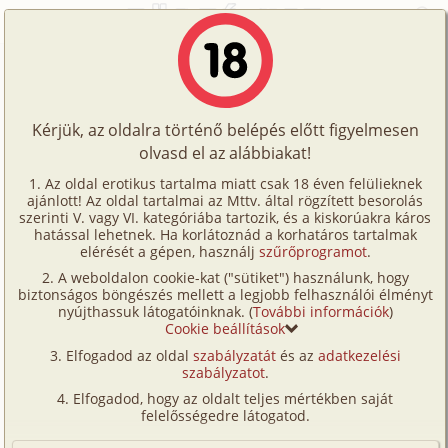
Főoldal
/
Történetek
/
Családi
/
A "kislányom"
Történetek
A "kislányom"
Képregények
Kérjük, az oldalra történő belépés előtt figyelmesen
Filmek
olvasd el az alábbiakat!
családi
,
anál
,
apa
,
lánya
,
szűz
Írók
Joe
Az oldal erotikus tartalma miatt csak 18 éven felülieknek
ajánlott! Az oldal tartalmai az Mttv. által rögzített besorolás
Tölts
szerinti V. vagy VI. kategóriába tartozik, és a kiskorúakra káros
Címkék
hatással lehetnek. Ha korlátoznád a korhatáros tartalmak
Szavazás átlaga:
7.66
pont (
1210
szavazat)
fel
elérését a gépen, használj
szűrőprogramot
.
Kereső
Megjelenés:
2002. augusztus 8.
A weboldalon cookie-kat ("sütiket") használunk, hogy
Te
Hossz:
36 264 karakter
biztonságos böngészés mellett a legjobb felhasználói élményt
VIP
nyújthassuk látogatóinknak. (
További információk
)
Elolvasva:
44 494 alkalommal
is!
Cookie beállítások
Fórum
(Minden résztvevő a képzelet szülötte (így nincs vérségi
Elfogadod az oldal
szabályzatát
és az
adatkezelési
kapcsolat közöttük), a valósággal való bármilyen egyezés
szabályzatot
.
Versenyeink
a véletlen műve.)
Elfogadod, hogy az oldalt teljes mértékben saját
Ügyfélszolgálat
felelősségedre látogatod.
Az elején ejtenék pár szót magamról. 38 éves
építészmérnök vagyok, a feleségem a lányom szülése
Írói segédletek