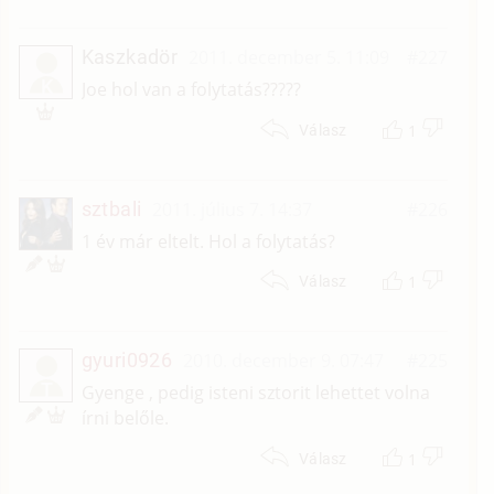
Kaszkadör
2011. december 5. 11:09
#227
K
Joe hol van a folytatás?????
1
Válasz
sztbali
2011. július 7. 14:37
#226
1 év már eltelt. Hol a folytatás?
1
Válasz
gyuri0926
2010. december 9. 07:47
#225
T
Gyenge , pedig isteni sztorit lehettet volna
írni belőle.
1
Válasz