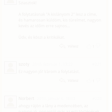
Sziasztok!
A folytatásnak "A kislányom 2" lesz a címe,
és hamarosan küldöm, kis türelmet, nagyon
kevés az időm erre sajnos...
Üdv, és köszi a kritikákat.
1
Válasz
szoty
2010. február 1. 13:22
#221
Ez nagyon jó! Várom a folytatást.
1
Válasz
Norbert
2010. január 6. 18:03
#220
ahogy rájön a lány a medencében, az
nagyon jó, onnantól már az esti történések