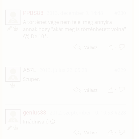
PPBS88
2013. december 9. 14:48
#230
P
A történet vége nem felel meg annyira
annak hogy "akár meg is történhetett volna"
🙂) De 10*.
1
Válasz
A57L
2013. július 22. 05:28
#229
A
Szuper.
1
Válasz
genius33
2012. szeptember 10. 10:53
#228
G
Imádnivaló 🙂
1
Válasz