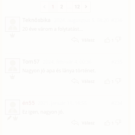
1
2
...
12
Teknősbika
2024. augusztus 5. 08:20
#236
T
20 éve várom a folytatást...
1
Válasz
Tom57
2024. február 4. 00:36
#235
T
Nagyon jó apa és lánya történet.
1
Válasz
én55
2021. január 11. 16:55
#234
É
Ez igen, nagyon jó.
1
Válasz