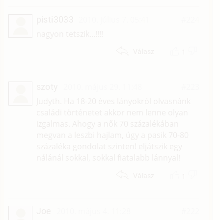
pisti3033
2010. július 7. 05:41
#224
nagyon tetszik...!!!!
1
Válasz
szoty
2010. május 29. 11:48
#223
Judyth. Ha 18-20 éves lányokról olvasnánk
családi történetet akkor nem lenne olyan
izgalmas. Ahogy a nők 70 százalékában
megvan a leszbi hajlam, úgy a pasik 70-80
százaléka gondolat szinten! eljátszik egy
nálánál sokkal, sokkal fiatalabb lánnyal!
1
Válasz
Joe
2010. május 4. 11:28
#222