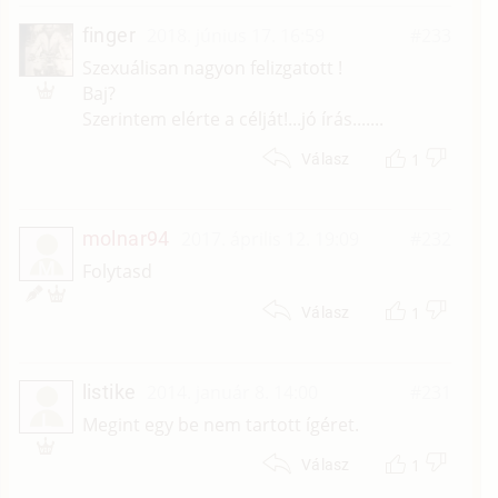
finger
2018. június 17. 16:59
#233
Szexuálisan nagyon felizgatott !
Baj?
Szerintem elérte a célját!...jó írás.......
1
Válasz
molnar94
2017. április 12. 19:09
#232
M
Folytasd
1
Válasz
listike
2014. január 8. 14:00
#231
L
Megint egy be nem tartott ígéret.
1
Válasz