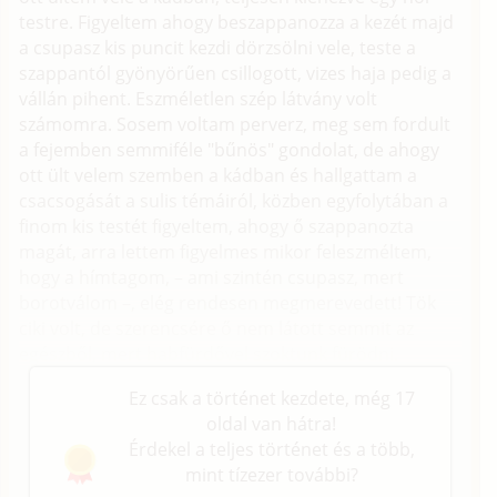
testre. Figyeltem ahogy beszappanozza a kezét majd
a csupasz kis puncit kezdi dörzsölni vele, teste a
szappantól gyönyörűen csillogott, vizes haja pedig a
vállán pihent. Eszméletlen szép látvány volt
számomra. Sosem voltam perverz, meg sem fordult
a fejemben semmiféle "bűnös" gondolat, de ahogy
ott ült velem szemben a kádban és hallgattam a
csacsogását a sulis témáiról, közben egyfolytában a
finom kis testét figyeltem, ahogy ő szappanozta
magát, arra lettem figyelmes mikor feleszméltem,
hogy a hímtagom, – ami szintén csupasz, mert
borotválom –, elég rendesen megmerevedett! Tök
ciki volt, de szerencsére ő nem látott semmit az
egészből, mert habfürdővel szoktunk fürödni.
Ez csak a történet kezdete, még 17
oldal van hátra!
Érdekel a teljes történet és a több,
mint tízezer további?