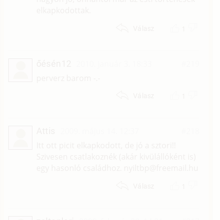
elkapkodottak.
1
Válasz
őésén12
2010. január 3. 18:33
#219
perverz barom -.-
1
Válasz
Attis
2009. május 14. 12:37
#218
Itt ott picit elkapkodott, de jó a sztori!!
Szivesen csatlakoznék (akár kivülállóként is)
egy hasonló családhoz. nyiltbp@freemail.hu
1
Válasz