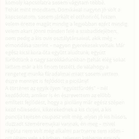
komoly kapcsolatra sosem vágytam többé.
Tehát mint mondtam, Domikával nagyon jó volt a
kapcsolatom, sosem járkált el otthonról, hiszen
velem érezte magát mindig a legjobban ezért mindig
velem akart jönni minden felé a szabadidejében,
nem pedig a kis ovis osztálytársaival, akik még –
elmondása szerint – nagyon gyerekesek voltak. Már
egész kicsi kora óta együtt aludtunk, együtt
fürödtünk a nagy sarokkádunkban (tehát elég sokat
láttam már a kis finom testét), de valahogy a
rengeteg munka fáradalmai miatt sosem vettem
észre mennyit is fejlődött a picilány!
A történet az egyik ilyen "együttfürdés" – nél
kezdődött, amikor is én észrevettem az előbb
említett fejlődést, hogy a picilány már egész szépen
kezd nőiesedni, kikerekednek a kis cicijei, a kis
puncija tejesen csupasz volt még, olyan jó kis húsos,
duzzadt szeméremajkai vannak, én meg – mivel
régóta nem volt még alkalmi partnerre sem időm –
ott ültem vele a kádban, teljesen kiéhezve egy női