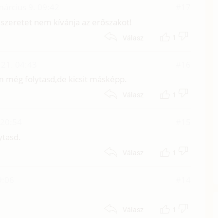
árcius 9. 09:42
#17
 szeretet nem kívánja az erőszakot!
1
Válasz
21. 04:43
#16
 még folytasd,de kicsit másképp.
1
Válasz
 20:54
#15
ytasd.
1
Válasz
9:06
#14
1
Válasz