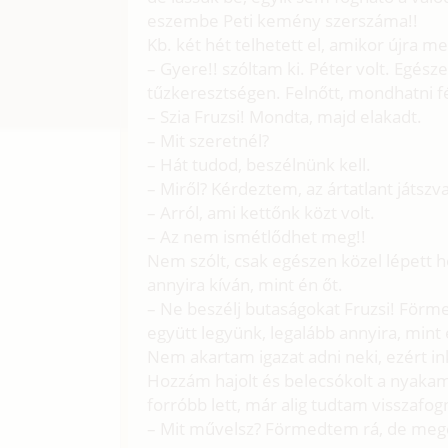
eszembe Peti kemény szerszáma!!
Kb. két hét telhetett el, amikor újra m
– Gyere!! szóltam ki. Péter volt. Egész
tűzkeresztségen. Felnőtt, mondhatni fér
– Szia Fruzsi! Mondta, majd elakadt.
– Mit szeretnél?
– Hát tudod, beszélnünk kell.
– Miről? Kérdeztem, az ártatlant játszva
– Arról, ami kettőnk közt volt.
– Az nem ismétlődhet meg!!
Nem szólt, csak egészen közel lépett ho
annyira kíván, mint én őt.
– Ne beszélj butaságokat Fruzsi! Förm
együtt legyünk, legalább annyira, mint 
Nem akartam igazat adni neki, ezért in
Hozzám hajolt és belecsókolt a nyakam
forróbb lett, már alig tudtam visszafo
– Mit művelsz? Förmedtem rá, de meg