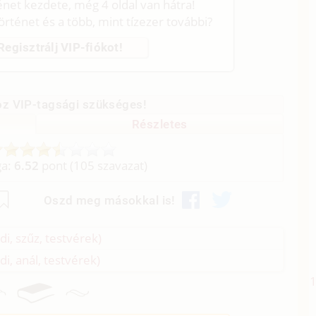
ténet kezdete, még 4 oldal van hátra!
történet és a több, mint tízezer további?
Regisztrálj VIP-fiókot!
z VIP-tagsági szükséges!
Részletes
ga:
6.52
pont (
105
szavazat)
Oszd meg másokkal is!
i, szűz, testvérek)
i, anál, testvérek)