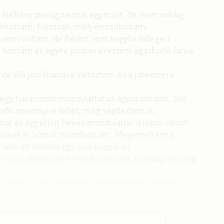
dt. Néhány percig néztük egymást, de nem sokáig
ntottam. Hosszan, mélyen csókoltam.
s nem voltam, de Pétert sem hagyta hidegen
t hozzám és egyre jobban éreztem ágaskodó farka
nte élő játékbabává változtam és a játékszere
egy határozott mozdulattal az ágyra döntött. Szó
 sőt amennyire lehet, még segítettem is.
ómat és egyetlen heves mozdulattal letépte rólam.
jainak is búcsút mondhattam. Megemeltem a
áris ott voltam egy szál bugyiban.
r vad, domináns hímmé változott az eddigi félszeg
yba. Nem csak határozott merevedését éreztem,
 melleimen. Szívta, nyalta, simogatta, olyan
veget lehetett volna vágni.