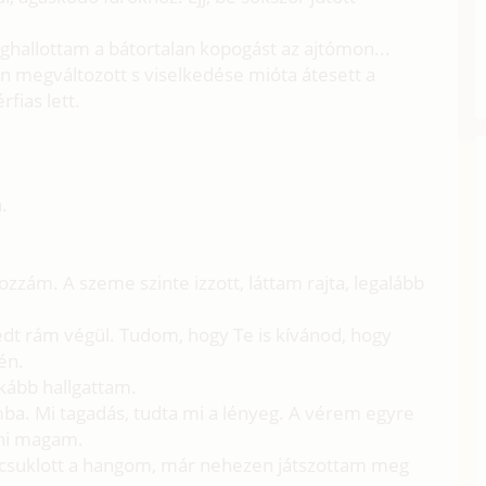
eghallottam a bátortalan kopogást az ajtómon...
en megváltozott s viselkedése mióta átesett a
fias lett.
.
zzám. A szeme szinte izzott, láttam rajta, legalább
edt rám végül. Tudom, hogy Te is kívánod, hogy
én.
kább hallgattam.
ba. Mi tagadás, tudta mi a lényeg. A vérem egyre
gni magam.
csuklott a hangom, már nehezen játszottam meg