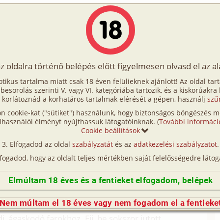
Írók
Tölts fel Te is!
Címkék
Kereső
VIP
Egyéb
az oldalra történő belépés előtt figyelmesen olvasd el az a
mel 2. rész
otikus tartalma miatt csak 18 éven felülieknek ajánlott! Az oldal tar
mel 2. rész
t besorolás szerinti V. vagy VI. kategóriába tartozik, és a kiskorúakra
 korlátoznád a korhatáros tartalmak elérését a gépen, használj
szű
n cookie-kat ("sütiket") használunk, hogy biztonságos böngészés me
i, szűz, testvérek)
lhasználói élményt nyújthassuk látogatóinknak. (
További informáci
Cookie beállítások
i, anál, testvérek)
Elfogadod az oldal
szabályzatát
és az
adatkezelési szabályzatot
.
(így nincs vérségi kapcsolat közöttük), a valósággal való
lfogadod, hogy az oldalt teljes mértékben saját felelősségedre látog
n egyezés a véletlen műve.)
Elmúltam 18 éves és a fentieket elfogadom, belépek
 öcsémet nagy ívben kerülni, bár láttam rajta, hogy
Nem múltam el 18 éves vagy nem fogadom el a fentieke
y és emlékeim alapján igyekeztem élvezethez jutni,
i, ágaskodó farokhoz. Ejj, be sokszor jutott