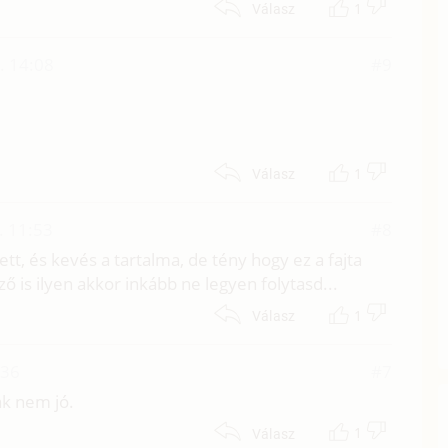
1
Válasz
. 14:08
#9
1
Válasz
. 11:53
#8
lett, és kevés a tartalma, de tény hogy ez a fajta
 is ilyen akkor inkább ne legyen folytasd...
1
Válasz
:36
#7
ak nem jó.
1
Válasz