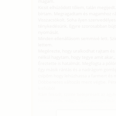
magam.
Kicsit elhúzódott tőlem, talán megije
bírtam. Megragadtam és magamhoz rá
Visszacsókolt. Soha ilyen szenvedélye
ténykedésünk. Egyre szorosabban búj
nyomását.
Minden ellenállásom semmivé lett. Szi
lettem.
Megérezte, hogy uralkodhat rajtam és 
nélkül hagytam, hogy tegye amit akar,,
Éreztette is hatalmát. Megfogta a pól
Egy másik rántás és a nadrágom gomb
csípőm hogy lehúzhassa a farmert és m
Döbbenetes változás ment végbe. Péte
kisfiúból
Rám feküdt, szinte belepréselt az ág
hanem erős, mégis izgató simogatását a
intenzitással, hogy a mellbimbóimmal ü