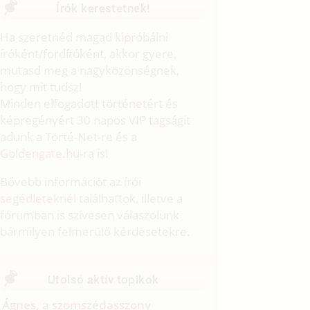
Írók kerestetnek!
Ha szeretnéd magad kipróbálni
íróként/fordítóként, akkor gyere,
mutasd meg a nagyközönségnek,
hogy mit tudsz!
Minden elfogadott történetért és
képregényért 30 napos VIP tagságit
adunk a Törté-Net-re és a
Goldengate.hu
-ra is!
Bővebb információt az
írói
segédleteknél
találhattok, illetve a
fórumban
is szívesen válaszolunk
bármilyen felmerülő kérdésetekre.
Utolsó aktív topikok
Ágnes, a szomszédasszony