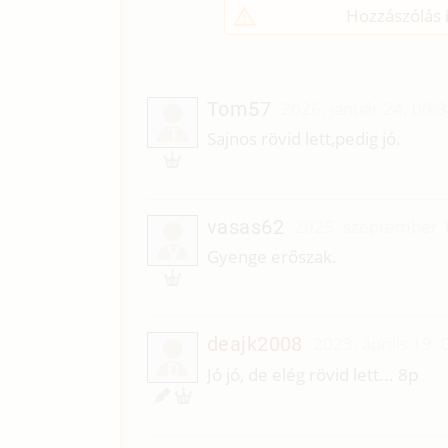
Hozzászólás í
Tom57
2026. január 24. 00:
T
Sajnos rövid lett,pedig jó.
vasas62
2025. szeptember 1
V
Gyenge erőszak.
deajk2008
2023. április 19.
D
Jó jó, de elég rövid lett... 8p