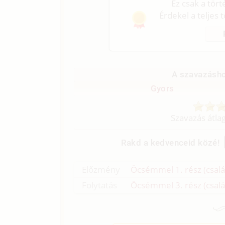
Ez csak a tör
Érdekel a teljes 
A szavazásho
Gyors
Szavazás átla
Rakd a kedvenceid közé!
Előzmény
Öcsémmel 1. rész (család
Folytatás
Öcsémmel 3. rész (család