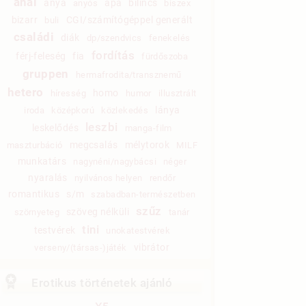
anál
anya
apa
bilincs
anyós
biszex
bizarr
CGI/számítógéppel generált
buli
családi
diák
dp/szendvics
fenekelés
fordítás
férj-feleség
fia
fürdőszoba
gruppen
hermafrodita/transznemű
hetero
homo
híresség
humor
illusztrált
lánya
iroda
középkorú
közlekedés
leszbi
leskelődés
manga-film
megcsalás
mélytorok
maszturbáció
MILF
munkatárs
nagynéni/nagybácsi
néger
nyaralás
nyilvános helyen
rendőr
romantikus
s/m
szabadban-természetben
szűz
szöveg nélküli
szörnyeteg
tanár
tini
testvérek
unokatestvérek
vibrátor
verseny/(társas-)játék
Erotikus történetek ajánló