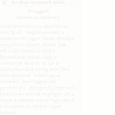
Erotikus történetek ajánló
Jó reggelt!
(hetero szextörténet)
Szinte belemarsz a az ajkaimba de
nem fáj sőt.. Megtámaszkodsz a
mellemen és nagyon lassan elkezded
mozgatni a csípődet. Először csak
előre hátra hintázva mintha
fészkelődnél közben végig a
szemembe nézel és ott van a
szemedben amit mindig öröm látni,
mert azt jelenti: "a tiéd vagyok
szeretlek". Nem hagysz időt
gondolkodni. - Húzogasd a csípőmet! -
kéred és én azonnal megfogom azt a
helyet a csípődön aminél fogva akkor
is mozgatlak ha hátulról vagyok
benned.