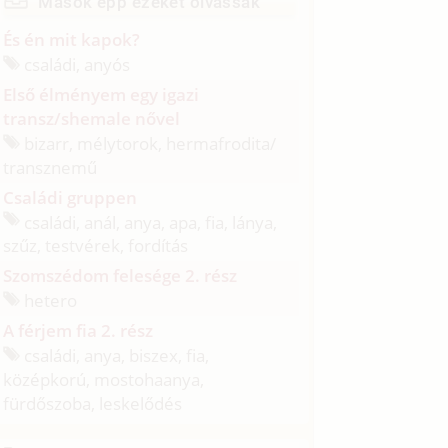
Mások épp ezeket olvassák
És én mit kapok?
családi, anyós
Első élményem egy igazi
transz/shemale nővel
bizarr, mélytorok, hermafrodita/
transznemű
Családi gruppen
családi, anál, anya, apa, fia, lánya,
szűz, testvérek, fordítás
Szomszédom felesége 2. rész
hetero
A férjem fia 2. rész
családi, anya, biszex, fia,
középkorú, mostohaanya,
fürdőszoba, leskelődés