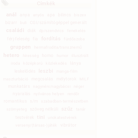
Címkék
anál
anya
apa
bilincs
anyós
biszex
bizarr
CGI/számítógéppel generált
buli
családi
diák
dp/szendvics
fenekelés
fordítás
férj-feleség
fia
fürdőszoba
gruppen
hermafrodita/transznemű
hetero
homo
híresség
humor
illusztrált
lánya
iroda
középkorú
közlekedés
leszbi
leskelődés
manga-film
megcsalás
mélytorok
maszturbáció
MILF
munkatárs
nagynéni/nagybácsi
néger
nyaralás
nyilvános helyen
rendőr
romantikus
s/m
szabadban-természetben
szűz
szöveg nélküli
szörnyeteg
tanár
tini
testvérek
unokatestvérek
vibrátor
verseny/(társas-)játék