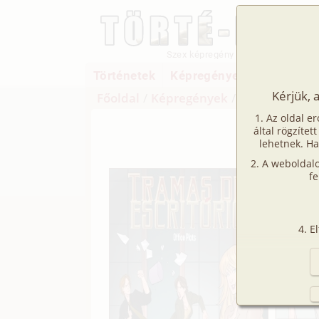
Szex képregény
Történetek
Képregények
Filmek
Kérjük, 
Főoldal
/
Képregények
/
Hetero
/
Iroda
Az oldal er
Ir
által rögzítet
lehetnek. Ha
A weboldalo
fe
E