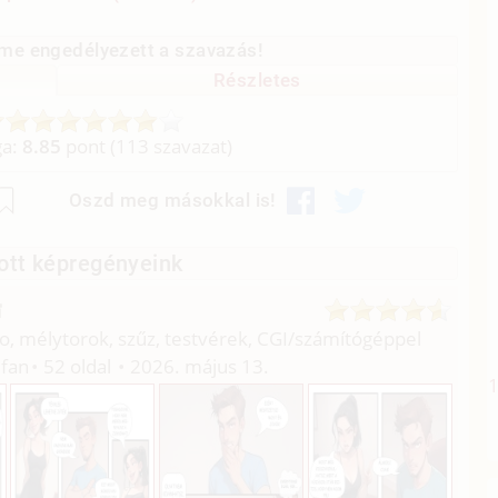
me engedélyezett a szavazás!
Részletes
ga:
8.85
pont (
113
szavazat)
Oszd meg másokkal is!
ott képregényeink
o, mélytorok, szűz, testvérek, CGI/
számítógéppel
fan
52 oldal
2026. május 13.