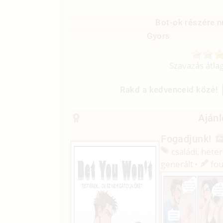
Bot-ok részére n
Gyors
Szavazás átla
Rakd a kedvenceid közé!
Ajánl
Fogadjunk!
családi, heter
generált
fou