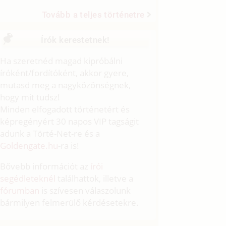
Tovább a teljes történetre
Írók kerestetnek!
Ha szeretnéd magad kipróbálni
íróként/fordítóként, akkor gyere,
mutasd meg a nagyközönségnek,
hogy mit tudsz!
Minden elfogadott történetért és
képregényért 30 napos VIP tagságit
adunk a Törté-Net-re és a
Goldengate.hu
-ra is!
Bővebb információt az
írói
segédleteknél
találhattok, illetve a
fórumban
is szívesen válaszolunk
bármilyen felmerülő kérdésetekre.