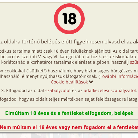
Írók
Tölts fel Te is!
Címkék
Kereső
VIP
Egyéb
az oldalra történő belépés előtt figyelmesen olvasd el az a
i élet
otikus tartalma miatt csak 18 éven felülieknek ajánlott! Az oldal tar
odai élet
t besorolás szerinti V. vagy VI. kategóriába tartozik, és a kiskorúakra
 korlátoznád a korhatáros tartalmak elérését a gépen, használj
szű
n cookie-kat ("sütiket") használunk, hogy biztonságos böngészés me
lhasználói élményt nyújthassuk látogatóinknak. (
További informáci
Cookie beállítások
Elfogadod az oldal
szabályzatát
és az
adatkezelési szabályzatot
.
lfogadod, hogy az oldalt teljes mértékben saját felelősségedre látog
Elmúltam 18 éves és a fentieket elfogadom, belépek
Nem múltam el 18 éves vagy nem fogadom el a fentieke