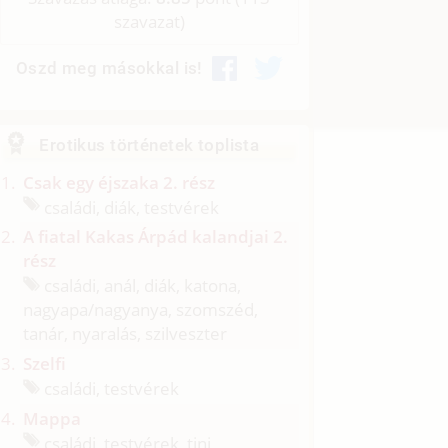
szavazat)
Oszd meg másokkal is!
Erotikus történetek toplista
Csak egy éjszaka 2. rész
családi, diák, testvérek
A fiatal Kakas Árpád kalandjai 2.
rész
családi, anál, diák, katona,
nagyapa/
nagyanya, szomszéd,
tanár, nyaralás, szilveszter
Szelfi
családi, testvérek
Mappa
családi, testvérek, tini