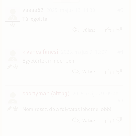
vasas62
2025. május 13. 14:30
#5
V
Túl egoista.
1
Válasz
kivancsifancsi
2025. május 9. 15:07
#4
K
Egyetértek mindenben.
1
Válasz
sportyman (alttpg)
2025. május 9. 09:48
#3
S
Nem rossz, de a folytatás lehetne jobb!
1
Válasz