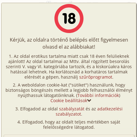
Főoldal
/
Képregények
/
Hetero
/
Ház az erdőben
Történetek
Ház az erdőben
Képregények
Kérjük, az oldalra történő belépés előtt figyelmesen
Filmek
olvasd el az alábbiakat!
hetero
,
diák
,
tanár
,
CGI/
számítógéppel
Írók
generált
Az oldal erotikus tartalma miatt csak 18 éven felülieknek
ajánlott! Az oldal tartalmai az Mttv. által rögzített besorolás
Tölts
Fordította:
topgold
szerinti V. vagy VI. kategóriába tartozik, és a kiskorúakra káros
Címkék
hatással lehetnek. Ha korlátoznád a korhatáros tartalmak
fel
elérését a gépen, használj
szűrőprogramot
.
Szavazás átlaga:
8.09
pont (
57
szavazat)
Kereső
A weboldalon cookie-kat ("sütiket") használunk, hogy
Te
Megjelenés:
2025. május 9.
biztonságos böngészés mellett a legjobb felhasználói élményt
VIP
nyújthassuk látogatóinknak. (
További információk
)
Hossz:
64 oldal
is!
Cookie beállítások
Elolvasva:
1 785 alkalommal
Fórum
Elfogadod az oldal
szabályzatát
és az
adatkezelési
szabályzatot
.
Versenyeink
Elfogadod, hogy az oldalt teljes mértékben saját
Ügyfélszolgálat
felelősségedre látogatod.
Írói segédletek