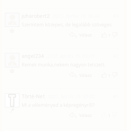
juharobert2
2022. április 19. 06:48
#3
J
Szerintem közepes, de legalább szöveges
1
Válasz
angel234
2022. április 19. 03:10
#2
A
Remek munka,nekem nagyon tetszett.
1
Válasz
Törté-Net
2022. április 19. 00:00
#1
Mi a véleményed a képregényről?
1
Válasz