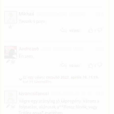
Mikhail
2022. december 19. 03:48
#12
M
Tetszik 9 pont
1
Válasz
Andreas6
2022. április 25. 13:08
#11
Én sem.
1
Válasz
Ez egy válasz
cscsu50
2022. április 19. 11:19
-
kor írt üzenetére.
kivancsifancsi
2022. április 20. 21:08
#10
K
Végre egy aránylag jó képregény. Várom a
folytatást, akárcsak a**Rossz főnök, vagy
Trófea anya* esetében.