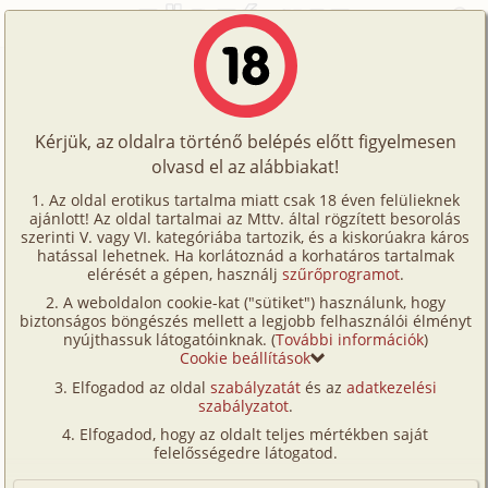
Főoldal
/
Képregények
/
Családi
/
Jenna története
Történetek
Jenna története
Képregények
Kérjük, az oldalra történő belépés előtt figyelmesen
Filmek
olvasd el az alábbiakat!
családi
,
hetero
,
anya
,
fia
,
tini
Írók
Fordította:
hanbe5464
Az oldal erotikus tartalma miatt csak 18 éven felülieknek
ajánlott! Az oldal tartalmai az Mttv. által rögzített besorolás
Tölts
szerinti V. vagy VI. kategóriába tartozik, és a kiskorúakra káros
Címkék
hatással lehetnek. Ha korlátoznád a korhatáros tartalmak
Szavazás átlaga:
8.19
pont (
111
szavazat)
fel
elérését a gépen, használj
szűrőprogramot
.
Kereső
Megjelenés:
2022. április 19.
A weboldalon cookie-kat ("sütiket") használunk, hogy
Te
Hossz:
14 oldal
biztonságos böngészés mellett a legjobb felhasználói élményt
VIP
nyújthassuk látogatóinknak. (
További információk
)
Elolvasva:
5 766 alkalommal
is!
Cookie beállítások
Fórum
(Minden rajzolt résztvevő csak a képzelet műve és
Elfogadod az oldal
szabályzatát
és az
adatkezelési
betöltötte 18. életévét.)
szabályzatot
.
Versenyeink
(Minden résztvevő a képzelet szülötte (így nincs vérségi
Elfogadod, hogy az oldalt teljes mértékben saját
kapcsolat közöttük), a valósággal való bármilyen egyezés
Ügyfélszolgálat
felelősségedre látogatod.
a véletlen műve.)
Írói segédletek