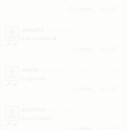
1
Válasz
genius33
2022. április 20. 07:16
#9
G
A kis rohadék 😀
2
Válasz
sunyilo
2022. április 19. 18:57
#8
S
Ez egész jó...
1
Válasz
gyuri0926
2022. április 19. 17:04
#7
T
Jó ez és izgató !
1
Válasz