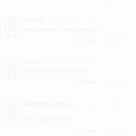
cscsu50
2022. április 19. 11:19
#6
C
Nem szeretem az ilyen aljasságot!
1
Válasz
veteran
2022. április 19. 10:53
#5
V
Jó rajzok, és végre jó szöveg.
1
Válasz
sportyman (alttpg)
2022. április 19. 09:57
#4
S
Jó kis rajzos történet!
1
Válasz